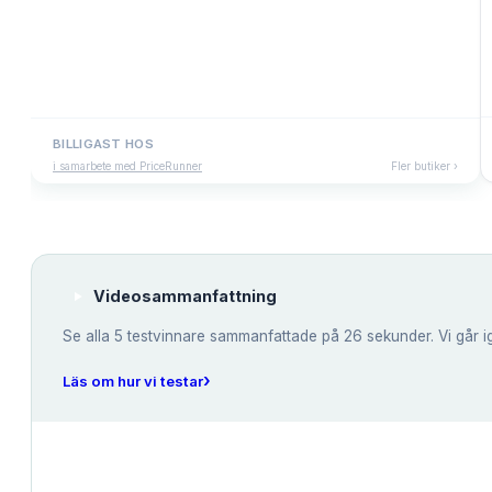
BILLIGAST HOS
i samarbete med PriceRunner
Fler butiker ›
Videosammanfattning
Se alla
5
testvinnare sammanfattade på 26 sekunder. Vi går i
›
Läs om hur vi testar