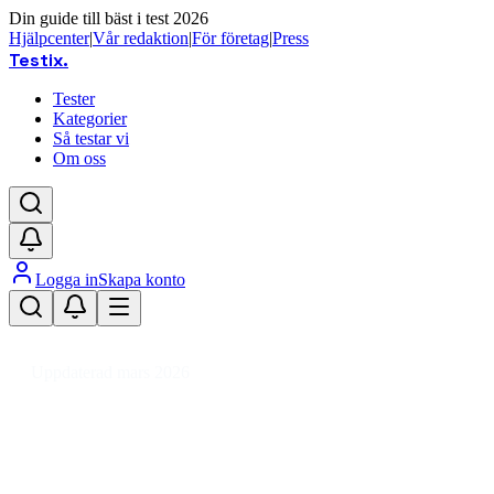
Din guide till bäst i test 2026
Hjälpcenter
|
Vår redaktion
|
För företag
|
Press
Testix
.
Tester
Kategorier
Så testar vi
Om oss
Logga in
Skapa konto
Hem
/
Hemmet
/
Kök
/
Kökstillbehör
/
Glas
/
Dricksglas
Uppdaterad mars 2026
Dricksglas bäst i test 2026 – top
Den bästa dricksglasen 2026 är Duralex Picardie dricksglas 