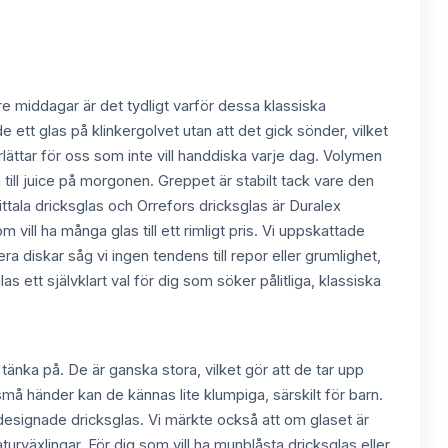
re middagar är det tydligt varför dessa klassiska
de ett glas på klinkergolvet utan att det gick sönder, vilket
rlättar för oss som inte vill handdiska varje dag. Volymen
till juice på morgonen. Greppet är stabilt tack vare den
ittala dricksglas och Orrefors dricksglas är Duralex
om vill ha många glas till ett rimligt pris. Vi uppskattade
ra diskar såg vi ingen tendens till repor eller grumlighet,
 ett självklart val för dig som söker pålitliga, klassiska
 tänka på. De är ganska stora, vilket gör att de tar upp
må händer kan de kännas lite klumpiga, särskilt för barn.
esignade dricksglas. Vi märkte också att om glaset är
urväxlingar. För dig som vill ha munblåsta dricksglas eller