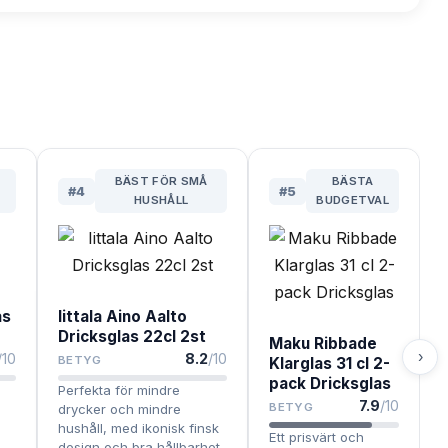
BÄST FÖR SMÅ
BÄSTA
#
4
#
5
HUSHÅLL
BUDGETVAL
as
Iittala Aino Aalto
Dricksglas 22cl 2st
Maku Ribbade
›
/10
8.2
/10
BETYG
Klarglas 31 cl 2-
pack Dricksglas
Perfekta för mindre
7.9
/10
BETYG
drycker och mindre
hushåll, med ikonisk finsk
Ett prisvärt och
design och bra hållbarhet.