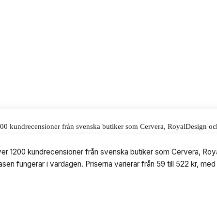
 till ett pris på 59 kr.
alar för våra omdömen.
 1200 kundrecensioner från svenska butiker som Cervera, RoyalDesign och
 i vardagen. Priserna varierar från 59 till 522 kr, med modeller från Du
 över 1200 kundrecensioner från svenska butiker som Cervera, Roya
sen fungerar i vardagen. Priserna varierar från 59 till 522 kr, med