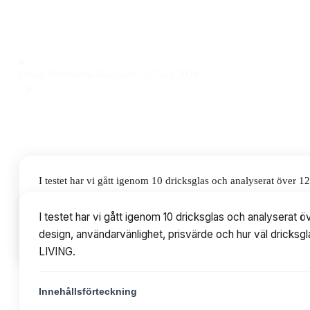
diskmaskinsvänliga glas som passar både till frukost och fest,
Observera att vi kan få provision via återförsäljarlänkar. Inga varumärken bet
Oskar Hedlund
Köksexpert
·
27 juli 2026
I testet har vi gått igenom 10 dricksglas och analyserat över
användarvänlighet, prisvärde och hur väl dricksglasen fungerar
I testet har vi gått igenom 10 dricksglas och analyserat
design, användarvänlighet, prisvärde och hur väl dricksgla
Innehållsförteckning
LIVING.
Innehållsförteckning