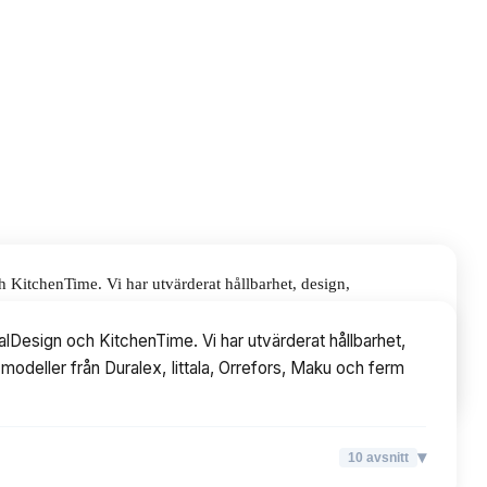
 KitchenTime. Vi har utvärderat hållbarhet, design,
ralex, Iittala, Orrefors, Maku och ferm LIVING.
lDesign och KitchenTime. Vi har utvärderat hållbarhet,
 modeller från Duralex, Iittala, Orrefors, Maku och ferm
▾
10
avsnitt
▾
10
avsnitt