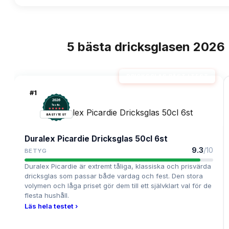
5
bästa
dricksglasen
2026
TOPPLISTA
DRICKSGLAS BÄST I TEST
#
1
2026
.
Testix
BÄST I TEST
Duralex Picardie Dricksglas 50cl 6st
9.3
/10
BETYG
Duralex Picardie är extremt tåliga, klassiska och prisvärda
dricksglas som passar både vardag och fest. Den stora
volymen och låga priset gör dem till ett självklart val för de
flesta hushåll.
Läs hela testet ›