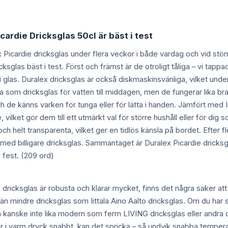
cardie Dricksglas 50cl är bäst i test
ex Picardie dricksglas under flera veckor i både vardag och vid stör
cksglas bäst i test. Först och främst är de otroligt tåliga – vi tappa
 i glas. Duralex dricksglas är också diskmaskinsvänliga, vilket unde
 som dricksglas för vatten till middagen, men de fungerar lika bra 
h de känns varken för tunga eller för lätta i handen. Jämfört med I
e, vilket gör dem till ett utmärkt val för större hushåll eller för dig s
ch helt transparenta, vilket ger en tidlös känsla på bordet. Efter fle
ed billigare dricksglas. Sammantaget är Duralex Picardie dricksglas
 fest. (209 ord)
 dricksglas är robusta och klarar mycket, finns det några saker att
än mindre dricksglas som Iittala Aino Aalto dricksglas. Om du har s
 kanske inte lika modern som ferm LIVING dricksglas eller andra d
ler i varm dryck snabbt, kan det spricka – så undvik snabba temperat