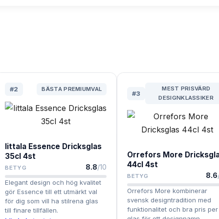
MEST PRISVÄRD
#
2
BÄSTA PREMIUMVAL
#
3
DESIGNKLASSIKER
Iittala Essence Dricksglas
Orrefors More Dricksgl
35cl 4st
44cl 4st
8.8
/10
BETYG
8.6
BETYG
Elegant design och hög kvalitet
Orrefors More kombinerar
gör Essence till ett utmärkt val
svensk designtradition med
för dig som vill ha stilrena glas
funktionalitet och bra pris per
till finare tillfällen.
glas för ett designnamn.