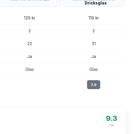
129 kr
119 kr
2
2
22
31
Ja
Ja
Glas
Glas
8.2
7.9
9.3
/10