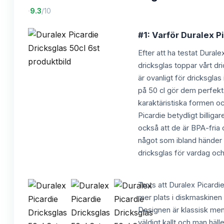
·
9.3
/10
#1: Varför Duralex Pi
Efter att ha testat Dural
dricksglas toppar vårt dri
är ovanligt för dricksglas
på 50 cl gör dem perfekta
karaktäristiska formen oc
Picardie betydligt billigar
också att de är BPA-fria o
något som ibland händer m
dricksglas för vardag och
Trots att Duralex Picardie
mer plats i diskmaskinen 
Designen är klassisk men
väldigt kallt och man häl