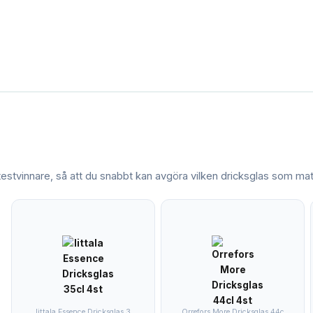
 testvinnare, så att du snabbt kan avgöra vilken
dricksglas
som matc
Iittala Essence Dricksglas 3
Orrefors More Dricksglas 44c