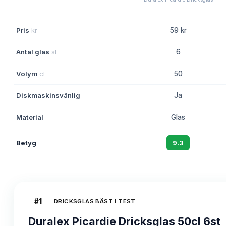
Pris
kr
59 kr
Antal glas
st
6
Volym
cl
50
Diskmaskinsvänlig
Ja
Material
Glas
Betyg
9.3
#
1
DRICKSGLAS BÄST I TEST
Duralex Picardie Dricksglas 50cl 6st