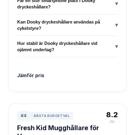
Får en stor smartphone plats i Dooky
▾
dryckeshållare?
Kan Dooky dryckeshållare användas på
▾
cykelstyre?
Hur stabil är Dooky dryckeshållare vid
▾
ojämnt underlag?
Jämför pris
8.2
#
4
BÄSTA BUDGETVAL
/10
Fresh Kid Mugghållare för