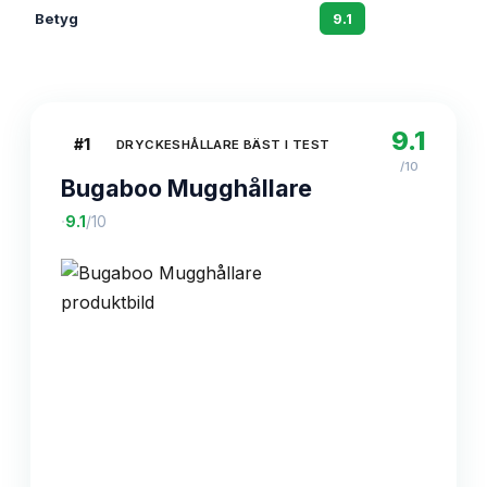
Betyg
9.1
8.
9.1
#
1
DRYCKESHÅLLARE BÄST I TEST
/10
Bugaboo Mugghållare
·
9.1
/10