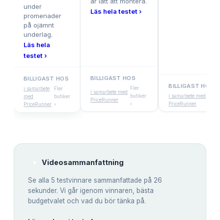
är lätt att montera.
under
Läs hela testet ›
promenader
på ojämnt
underlag.
Läs hela
testet ›
BILLIGAST HOS
BILLIGAST HOS
BILLIGAST HOS
Fler
i samarbete
Fler
i samarbete med
butiker
i samarbete med
med
butiker
PriceRunner
›
PriceRunner
PriceRunner
›
Videosammanfattning
Se alla
5
testvinnare sammanfattade på 26
sekunder. Vi går igenom vinnaren, bästa
budgetvalet och vad du bör tänka på.