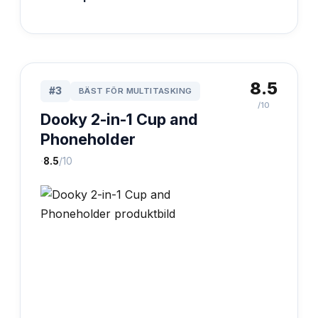
8.5
#
3
BÄST FÖR MULTITASKING
/10
Dooky 2-in-1 Cup and
Phoneholder
·
8.5
/10