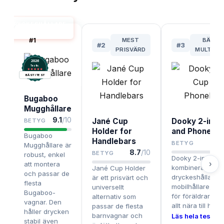
DRYCKESHÅLLARE
BÄST I TEST
#
1
MEST
BÄST 
#
2
#
3
PRISVÄRD
MULTITA
2026
.
Testix
BÄST I TEST
Bugaboo
Mugghållare
9.1
/10
Jané Cup
Dooky 2-in-1
BETYG
Holder for
and Phonehol
Bugaboo
Handlebars
BETYG
Mugghållare är
8.7
/10
BETYG
robust, enkel
Dooky 2-in-1
›
att montera
kombinerar
Jané Cup Holder
och passar de
dryckeshållare 
är ett prisvärt och
flesta
mobilhållare, per
universellt
Bugaboo-
för föräldrar som
alternativ som
vagnar. Den
allt nära till hand
passar de flesta
håller drycken
barnvagnar och
Läs hela testet ›
stabil även