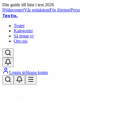
Din guide till bäst i test 2026
Hjälpcenter
|
Vår redaktion
|
För företag
|
Press
Testix
.
Tester
Kategorier
Så testar vi
Om oss
Logga in
Skapa konto
Hem
/
Barn
/
Barnvagnstillbehör
/
Dryckeshållare
Uppdaterad mars 2026
Dryckeshållare bäst i test 2026 –
för barnvagn och vardag