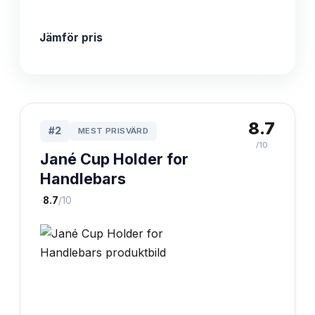
Jämför pris
8.7
#
2
MEST PRISVÄRD
/10
Jané Cup Holder for
Handlebars
·
8.7
/10