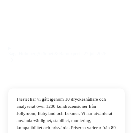
Den bästa dryckeshållaren 2026 är Bugaboo
dryckeshållare, en stabil och lättmonterad modell med
smart design till ett pris på 399 kr.
Observera att vi kan få provision via återförsäljarlänkar. Inga
varumärken betalar för våra omdömen.
Saga Holmberg
Skönhet & Barnexpert
·
27 juli 2026
I testet har vi gått igenom 10 dryckeshållare och
analyserat över 1200 kundrecensioner från
Jollyroom, Babyland och Lekmer. Vi har utvärderat
användarvänlighet, stabilitet, montering,
kompatibilitet och prisvärde. Priserna varierar från 89