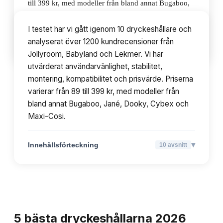
till 399 kr, med modeller från bland annat Bugaboo,
Jané, Dooky, Cybex och Maxi-Cosi.
I testet har vi gått igenom 10 dryckeshållare och
analyserat över 1200 kundrecensioner från
▾
Innehållsförteckning
10
avsnitt
Jollyroom, Babyland och Lekmer. Vi har
utvärderat användarvänlighet, stabilitet,
montering, kompatibilitet och prisvärde. Priserna
varierar från 89 till 399 kr, med modeller från
bland annat Bugaboo, Jané, Dooky, Cybex och
Maxi-Cosi.
▾
Innehållsförteckning
10
avsnitt
TOPPLISTA
5
bästa
dryckeshållarna
2026