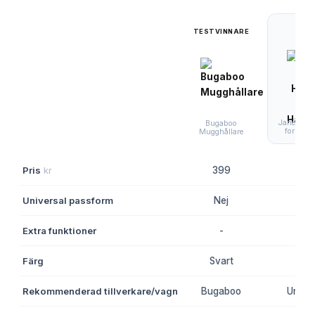
TESTVINNARE
Jané Cup 
Bugaboo
for Han
Mugghållare
Pris
kr
399
10
Universal passform
Nej
Ja
Extra funktioner
-
-
Färg
Svart
Svar
Rekommenderad tillverkare/vagn
Bugaboo
Univer