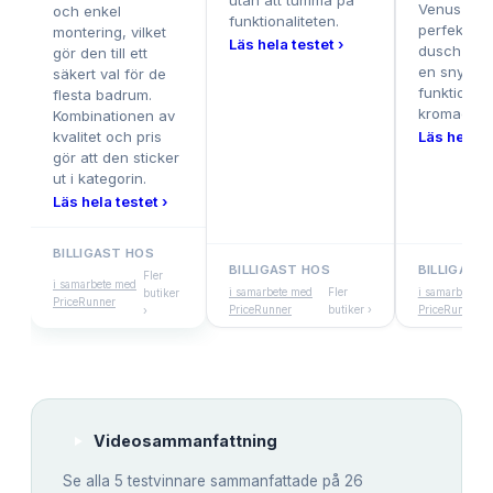
utan att tumma på
Venus hör
och enkel
funktionaliteten.
perfekt fö
montering, vilket
Läs hela testet ›
dusch i hör
gör den till ett
en snygg 
säkert val för de
funktionel
flesta badrum.
kromad fin
Kombinationen av
kvalitet och pris
Läs hela te
gör att den sticker
ut i kategorin.
Läs hela testet ›
BILLIGAST HOS
BILLIGAST HOS
BILLIGAST
Fler
i samarbete med
i samarbete med
Fler
i samarbete m
butiker
PriceRunner
PriceRunner
butiker ›
PriceRunner
›
Videosammanfattning
Se alla
5
testvinnare sammanfattade på 26