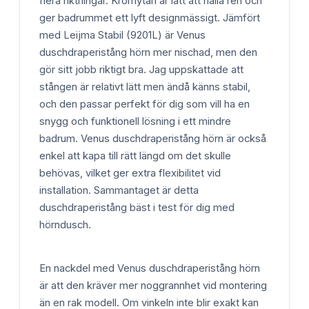
flera riktningar. Kromytan är lätt att hålla ren och
ger badrummet ett lyft designmässigt. Jämfört
med Leijma Stabil (9201L) är Venus
duschdraperistång hörn mer nischad, men den
gör sitt jobb riktigt bra. Jag uppskattade att
stången är relativt lätt men ändå känns stabil,
och den passar perfekt för dig som vill ha en
snygg och funktionell lösning i ett mindre
badrum. Venus duschdraperistång hörn är också
enkel att kapa till rätt längd om det skulle
behövas, vilket ger extra flexibilitet vid
installation. Sammantaget är detta
duschdraperistång bäst i test för dig med
hörndusch.
En nackdel med Venus duschdraperistång hörn
är att den kräver mer noggrannhet vid montering
än en rak modell. Om vinkeln inte blir exakt kan