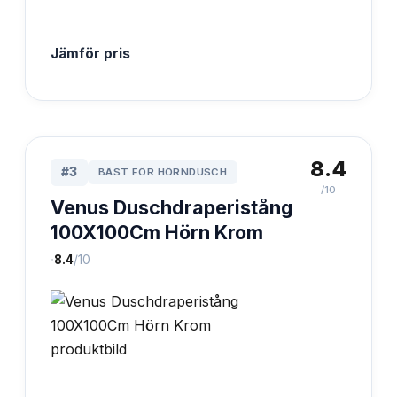
Jämför pris
8.4
#
3
BÄST FÖR HÖRNDUSCH
/10
Venus Duschdraperistång
100X100Cm Hörn Krom
·
8.4
/10