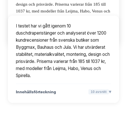
design och prisvärde. Priserna varierar från 185 till
1037 kr, med modeller från Leijma, Habo, Venus och
Spirella.
I testet har vi gått igenom 10
duschdraperistänger och analyserat över 1200
▾
Innehållsförteckning
10
avsnitt
kundrecensioner från svenska butiker som
Byggmax, Bauhaus och Jula. Vi har utvärderat
stabilitet, materialkvalitet, montering, design och
prisvärde. Priserna varierar från 185 till 1037 kr,
med modeller från Leijma, Habo, Venus och
Spirella.
▾
Innehållsförteckning
10
avsnitt
TOPPLISTA