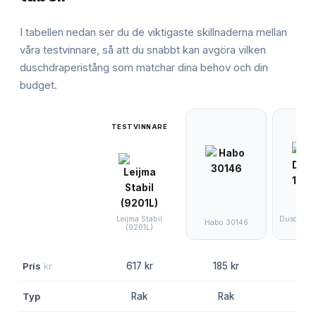
I tabellen nedan ser du de viktigaste skillnaderna mellan
våra testvinnare, så att du snabbt kan avgöra vilken
duschdraperistång
som matchar dina behov och din
budget.
TESTVINNARE
Ven
Duschdrap
Leijma Stabil
Habo 30146
10
(9201L)
Pris
kr
617 kr
185 kr
499
Typ
Rak
Rak
Hö