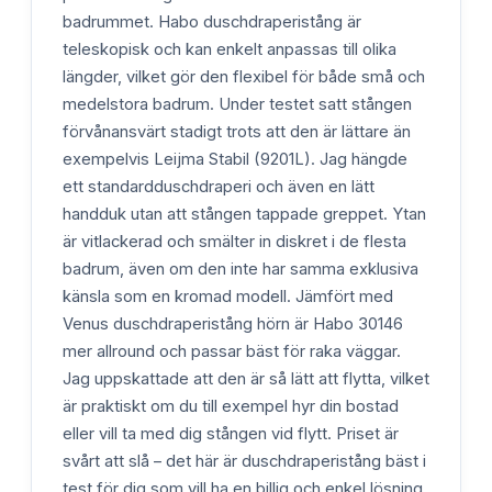
badrummet. Habo duschdraperistång är
teleskopisk och kan enkelt anpassas till olika
längder, vilket gör den flexibel för både små och
medelstora badrum. Under testet satt stången
förvånansvärt stadigt trots att den är lättare än
exempelvis Leijma Stabil (9201L). Jag hängde
ett standardduschdraperi och även en lätt
handduk utan att stången tappade greppet. Ytan
är vitlackerad och smälter in diskret i de flesta
badrum, även om den inte har samma exklusiva
känsla som en kromad modell. Jämfört med
Venus duschdraperistång hörn är Habo 30146
mer allround och passar bäst för raka väggar.
Jag uppskattade att den är så lätt att flytta, vilket
är praktiskt om du till exempel hyr din bostad
eller vill ta med dig stången vid flytt. Priset är
svårt att slå – det här är duschdraperistång bäst i
test för dig som vill ha en billig och enkel lösning.