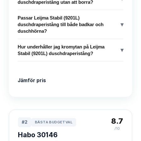
duschdraperistång utan att borra?
Passar Leijma Stabil (9201L)
▾
duschdraperistång till både badkar och
duschhörna?
Hur underhåller jag kromytan på Leijma
▾
Stabil (9201L) duschdraperistång?
Jämför pris
8.7
#
2
BÄSTA BUDGETVAL
/10
Habo 30146