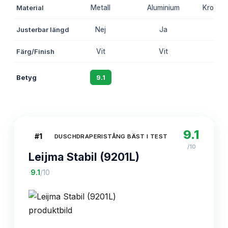
Material
Metall
Aluminium
Kromad 
Justerbar längd
Nej
Ja
Ne
Färg/Finish
Vit
Vit
Kr
Betyg
9.1
8.7
8.
9.1
#
1
DUSCHDRAPERISTÅNG BÄST I TEST
/10
Leijma Stabil (9201L)
·
9.1
/10