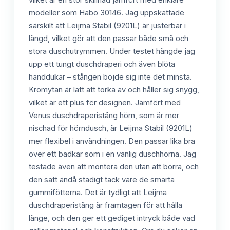
modeller som Habo 30146. Jag uppskattade
särskilt att Leijma Stabil (9201L) är justerbar i
längd, vilket gör att den passar både små och
stora duschutrymmen. Under testet hängde jag
upp ett tungt duschdraperi och även blöta
handdukar – stången böjde sig inte det minsta.
Kromytan är lätt att torka av och håller sig snygg,
vilket är ett plus för designen. Jämfört med
Venus duschdraperistång hörn, som är mer
nischad för hörndusch, är Leijma Stabil (9201L)
mer flexibel i användningen. Den passar lika bra
över ett badkar som i en vanlig duschhörna. Jag
testade även att montera den utan att borra, och
den satt ändå stadigt tack vare de smarta
gummifötterna. Det är tydligt att Leijma
duschdraperistång är framtagen för att hålla
länge, och den ger ett gediget intryck både vad