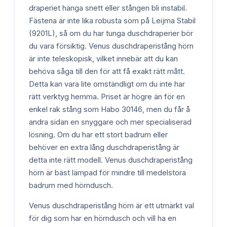
draperiet hänga snett eller stången bli instabil.
Fästena är inte lika robusta som på Leijma Stabil
(9201L), så om du har tunga duschdraperier bör
du vara försiktig. Venus duschdraperistång hörn
är inte teleskopisk, vilket innebär att du kan
behöva såga till den för att få exakt rätt mått.
Detta kan vara lite omständligt om du inte har
rätt verktyg hemma. Priset är högre än för en
enkel rak stång som Habo 30146, men du får å
andra sidan en snyggare och mer specialiserad
lösning. Om du har ett stort badrum eller
behöver en extra lång duschdraperistång är
detta inte rätt modell. Venus duschdraperistång
hörn är bäst lämpad för mindre till medelstora
badrum med hörndusch.
Venus duschdraperistång hörn är ett utmärkt val
för dig som har en hörndusch och vill ha en