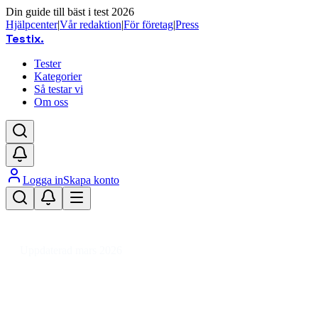
Din guide till bäst i test 2026
Hjälpcenter
|
Vår redaktion
|
För företag
|
Press
Testix
.
Tester
Kategorier
Så testar vi
Om oss
Logga in
Skapa konto
Hem
/
Hemmet
/
Badrum & Bastu
/
Badrumstillbehör
/
Badkars- & Duschtillbehör
/
Duschdraperistång
Uppdaterad mars 2026
Duschdraperistång bäst i test 2026
– våra favoriter för badrummet