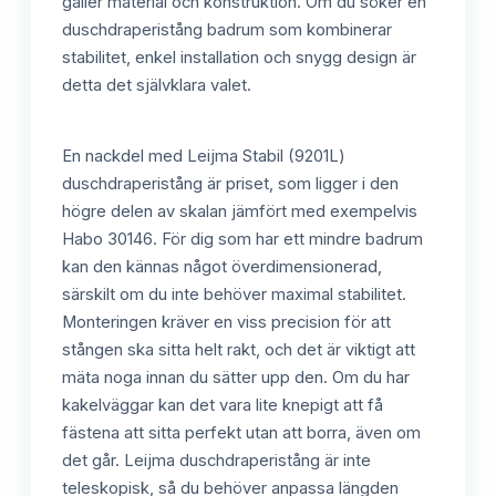
gäller material och konstruktion. Om du söker en
duschdraperistång badrum som kombinerar
stabilitet, enkel installation och snygg design är
detta det självklara valet.
En nackdel med Leijma Stabil (9201L)
duschdraperistång är priset, som ligger i den
högre delen av skalan jämfört med exempelvis
Habo 30146. För dig som har ett mindre badrum
kan den kännas något överdimensionerad,
särskilt om du inte behöver maximal stabilitet.
Monteringen kräver en viss precision för att
stången ska sitta helt rakt, och det är viktigt att
mäta noga innan du sätter upp den. Om du har
kakelväggar kan det vara lite knepigt att få
fästena att sitta perfekt utan att borra, även om
det går. Leijma duschdraperistång är inte
teleskopisk, så du behöver anpassa längden