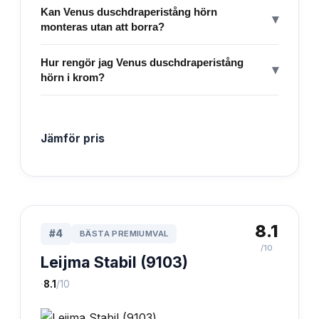
Kan Venus duschdraperistång hörn
▾
monteras utan att borra?
Hur rengör jag Venus duschdraperistång
▾
hörn i krom?
Jämför pris
8.1
#
4
BÄSTA PREMIUMVAL
/10
Leijma Stabil (9103)
·
8.1
/10