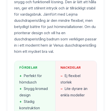
snygg och funktionell lösning. Den är lätt att hålla
ren, ger ett stilrent intryck och är tillräckligt stabil
för vardagsbruk. Jämfört med Leijma
duschdraperistång är den mindre flexibel, men
betydligt bättre för just hörninstallationer. Om du
prioriterar design och vill ha en
duschdraperistång badrum som verkligen passar
in i ett modernt hem är Venus duschdraperistång
hörn ett mycket bra val.
FÖRDELAR
NACKDELAR
+
Perfekt för
−
Ej flexibel
hörndusch
storlek
+
Snygg kromad
−
Lite dyrare än
design
enkla modeller
+
Stadig
konstruktion