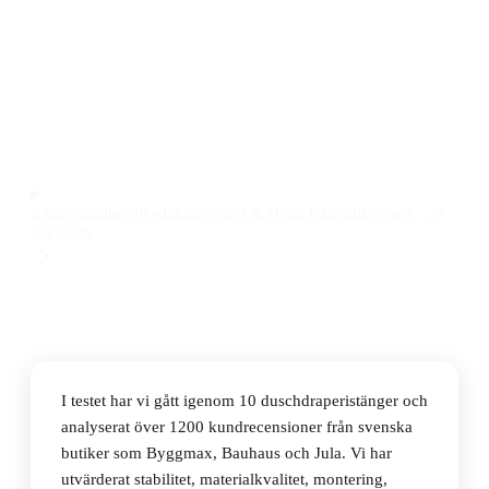
Den bästa duschdraperistången 2026 är Leijma Stabil
(9201L), som kombinerar robust konstruktion med
enkel montering till ett pris på 617 kr.
Observera att vi kan få provision via återförsäljarlänkar. Inga
varumärken betalar för våra omdömen.
Klara Sandberg
Redaktionschef & Hemelektronikexpert
·
27
juli 2026
I testet har vi gått igenom 10 duschdraperistänger och
analyserat över 1200 kundrecensioner från svenska
butiker som Byggmax, Bauhaus och Jula. Vi har
utvärderat stabilitet, materialkvalitet, montering,