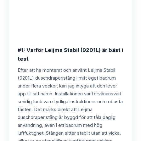
#1: Varför Leijma Stabil (9201L) är bäst i
test
Efter att ha monterat och använt Leijma Stabil
(9201L) duschdraperistång i mitt eget badrum
under flera veckor, kan jag intyga att den lever
upp till sitt namn. Installationen var förvånansvärt
smidig tack vare tydliga instruktioner och robusta
fästen. Det märks direkt att Leijma
duschdraperistång är byggd för att tåla daglig
användning, även i ett badrum med hög
luftfuktighet. Stången sitter stabilt utan att vicka,
vilket är en stor skillnad jämfört med enklare