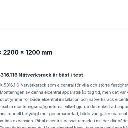
 x 2200 x 1200 mm
5316.116 Nätverksrack är bäst i test
 VX 5316.116 Nätverksrack som elcentral för villa och större fastigh
. Monteringen av denna elcentral apparatskåp tog tid, men det var v
 utrymme för både elcentral installation och nätverksrack elcentr
exibla monteringsmöjligheterna, vilket gjorde det enkelt att anpas
nna modell betydligt mer genomarbetad, både vad gäller material o
amtida expansion. Rittal elcentral passar utmärkt i miljöer där båd