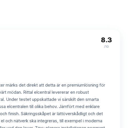
8.3
8.3
/10
eter märks det direkt att detta är en premiumlösning för
ärt mödan. Rittal elcentral levererar en robust
al. Under testet uppskattade vi särskilt den smarta
sa elcentralen till olika behov. Jämfört med enklare
ch finish. Säkringsskåpet är lättöverskådligt och det
e el och nätverk ska integreras, till exempel i moderna