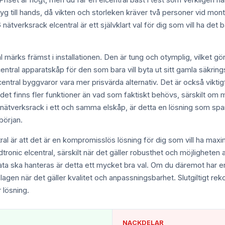
. Priset är högt, men du får en elcentral bäst i test som verkligen hå
erktyg till hands, då vikten och storleken kräver två personer vid 
16 nätverksrack elcentral är ett självklart val för dig som vill ha det
märks främst i installationen. Den är tung och otymplig, vilket gö
central apparatskåp för den som bara vill byta ut sitt gamla säkringss
lcentral byggvaror vara mer prisvärda alternativ. Det är också viktig
et finns fler funktioner än vad som faktiskt behövs, särskilt om ma
tverksrack i ett och samma elskåp, är detta en lösning som sparar
 början.
al är att det är en kompromisslös lösning för dig som vill ha maxima
dtronic elcentral, särskilt när det gäller robusthet och möjligheten
h data ska hanteras är detta ett mycket bra val. Om du däremot har e
lagen när det gäller kvalitet och anpassningsbarhet. Slutgiltigt rek
r lösning.
NACKDELAR