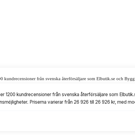
på 26 926 kr.
alar för våra omdömen.
1200 kundrecensioner från svenska återförsäljare som Elbutik.se och By
 varierar från 26 926 till 26 926 kr, med modeller från Rittal och Nordtron
 över 1200 kundrecensioner från svenska återförsäljare som Elbuti
onsmöjligheter. Priserna varierar från 26 926 till 26 926 kr, med mo