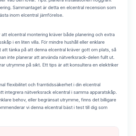
ller vad den lovar. Tips: planera installationen noggrant
montering. Sammantaget är detta en elcentral recension som
 bästa inom elcentral jämförelse.
r att elcentral montering kräver både planering och extra
kåp i en liten villa. För mindre hushåll eller enklare
t att tänka på att denna elcentral kräver gott om plats, så
n inte planerar att använda nätverksrack-delen fullt ut.
 utrymme på sikt. Ett tips är att konsultera en elektriker
l flexibilitet och framtidssäkerhet i din elcentral
 att integrera nätverksrack elcentral i samma apparatskåp.
nklare behov, eller begränsat utrymme, finns det billigare
ommenderar vi denna elcentral bäst i test till dig som