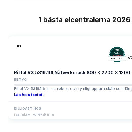
1
bästa
elcentralerna
2026
TOPPLISTA
#
1
2026
.
Testix
BÄST I TEST
Rittal VX 5316.116 Nätverksrack 800 x 2200 x 120
BETYG
Rittal VX 5316.116 är ett robust och rymligt apparatskåp som lämpa
Läs hela testet ›
BILLIGAST HOS
i samarbete med PriceRunner