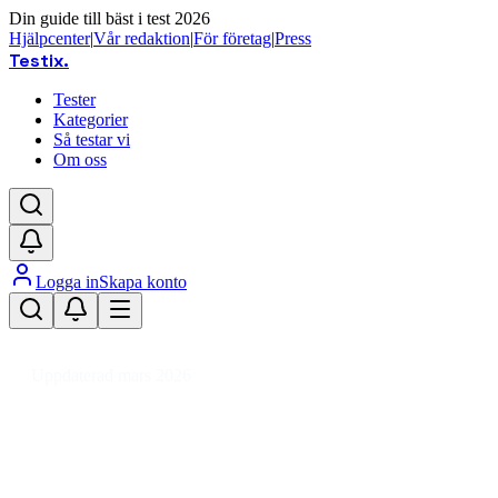
Din guide till bäst i test 2026
Hjälpcenter
|
Vår redaktion
|
För företag
|
Press
Testix
.
Tester
Kategorier
Så testar vi
Om oss
Logga in
Skapa konto
Hem
/
DIY
/
Byggvaror & Elartiklar
/
Elartiklar
/
Apparatskåp
/
Elcentral
Uppdaterad mars 2026
Elcentral bäst i test 2026 – så v
Den bästa elcentralen 2026 är Rittal VX 5316.116 Nätverksr