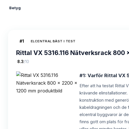
Betyg
#
1
ELCENTRAL BÄST I TEST
Rittal VX 5316.116 Nätverksrack 800
·
8.3
/10
#1: Varför Rittal VX 
Efter att ha testat Rittal
krävande elinstallationer
konstruktion med generöst
kabeldragningen och de fl
elcentral byggvaror är de
finns gott om plats för fr