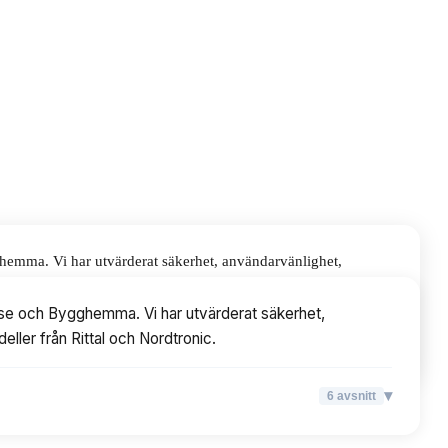
gghemma. Vi har utvärderat säkerhet, användarvänlighet,
ic.
k.se och Bygghemma. Vi har utvärderat säkerhet,
deller från Rittal och Nordtronic.
▾
6
avsnitt
▾
6
avsnitt