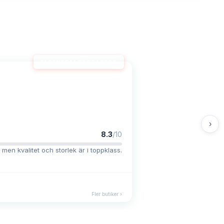
ELCENTRAL BÄST I TEST
›
8.3
/10
 men kvalitet och storlek är i toppklass.
Fler butiker ›