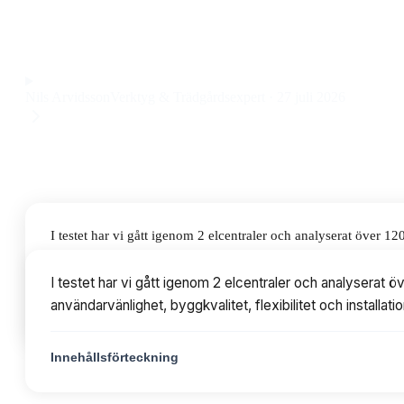
apparatskåp med måtten 800 x 2200 x 1200 mm till ett pris 
Observera att vi kan få provision via återförsäljarlänkar. Inga varumärken bet
Nils Arvidsson
Verktyg & Trädgårdsexpert
·
27 juli 2026
I testet har vi gått igenom 2 elcentraler och analyserat över 
byggkvalitet, flexibilitet och installationsmöjligheter. Priserna
I testet har vi gått igenom 2 elcentraler och analyserat
användarvänlighet, byggkvalitet, flexibilitet och installati
Innehållsförteckning
Innehållsförteckning