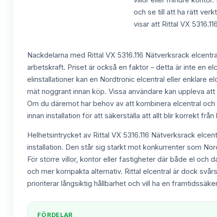
villor eller mindre kontor
och se till att ha rätt v
visar att Rittal VX 5316.1
Nackdelarna med Rittal VX 5316.116 Nätverksrack elcentral 
arbetskraft. Priset är också en faktor – detta är inte en el
elinstallationer kan en Nordtronic elcentral eller enklare e
mät noggrant innan köp. Vissa användare kan uppleva att d
Om du däremot har behov av att kombinera elcentral och nä
innan installation för att säkerställa att allt blir korrekt från
Helhetsintrycket av Rittal VX 5316.116 Nätverksrack elcentr
installation. Den står sig starkt mot konkurrenter som Nor
För större villor, kontor eller fastigheter där både el oc
och mer kompakta alternativ. Rittal elcentral är dock svårs
prioriterar långsiktig hållbarhet och vill ha en framtidssäke
FÖRDELAR