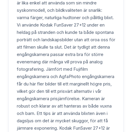
är lika enkel att använda som sin mindre
syskonmodell, och bildkvaliteten är snarlik:
varma färger, naturliga hudtoner och pålitlig blixt.
Vi använde Kodak FunSaver 27+12 under en
heldag på stranden och kunde ta både spontana
porträtt och landskapsbilder utan att oroa oss för
att filmen skulle ta slut. Det är tydligt att denna
engångskamera passar extra bra för större
evenemang där många vill prova på analog
fotografering. Jämfört med Fujifilm
engångskamera och AgfaPhoto engångskamera
får du här fler bilder till ett marginellt högre pris,
vilket gör den till ett prisvärt alternativ i vår
engångskamera prisjämförelse. Kameran är
robust och klarar av att hanteras av både vuxna
och barn. Ett tips är att använda blixten även i
dagsljus om det är mycket skuggor, för att få
jämnare exponering. Kodak FunSaver 27+12 är