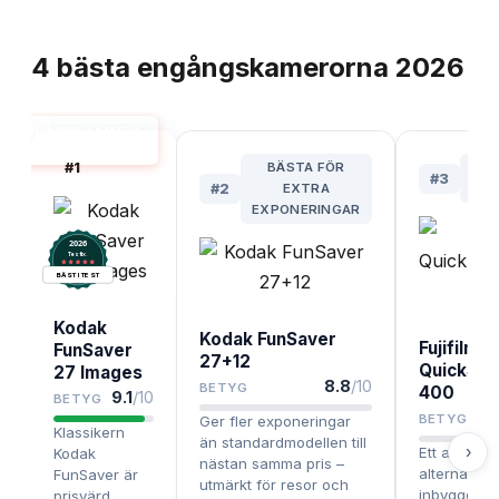
TOPPLISTA
4
bästa
engångskamerorna
2026
ENGÅNGSKAMERA
BÄST I TEST
#
1
BÄSTA FÖR
B
#
3
#
2
EXTRA
BUD
EXPONERINGAR
2026
.
Testix
BÄST I TEST
Kodak
Kodak FunSaver
Fujifilm
FunSaver
27+12
QuickSna
27 Images
8.8
/10
BETYG
400
9.1
/10
BETYG
BETYG
Ger fler exponeringar
Klassikern
än standardmodellen till
›
Ett av de bi
Kodak
nästan samma pris –
alternative
FunSaver är
utmärkt för resor och
inbyggd blix
prisvärd,