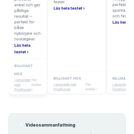
fester.
perfekt för
enkel och ger
Läs hela testet ›
spontana til
pålitliga
och fester.
resultat –
perfekt för
Läs hela te
både
nybörjare och
nostalgiker.
Läs hela
testet ›
BILLIGAST
HOS
BILLIGAST HOS
BILLIGAST 
i samarbete
Fler
i samarbete med
Fler
i samarbete me
med
butiker
PriceRunner
butiker ›
PriceRunner
PriceRunner
›
Videosammanfattning