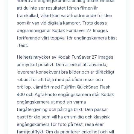
notera att engångskamera analog teknik innebär
att du inte ser resultatet förrän filmen är
framkallad, vilket kan vara frustrerande för den
som är van vid digitala kameror. Trots dessa
begränsningar är Kodak FunSaver 27 Images
fortfarande vårt toppval för engångskamera bäst
i test.
Helhetsintrycket av Kodak FunSaver 27 Images
är mycket positivt. Den är enkel att använda,
levererar konsekvent bra bilder och är tillräckligt
robust för att följa med på både resor och
bröllop. Jämfört med Fujifilm QuickSnap Flash
400 och AgfaPhoto engångskamera står Kodak
engångskamera ut med sin varma
färgåtergivning och pålitliga blixt. Den passar
bäst för dig som vill ha en smidig och klassisk
engångskamera för foto på fest, resa eller
familjeutflykt. Om du prioriterar enkelhet och vill