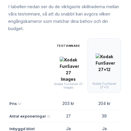
I tabellen nedan ser du de viktigaste skillnaderna mellan
våra testvinnare, så att du snabbt kan avgöra vilken
engångskameror
som matchar dina behov och din
budget.
TESTVINNARE
Kodak FunSaver
Qu
Kodak FunSaver 27
27+12
Images
Pris
kr
203 kr
204 kr
Antal exponeringar
st
27
39
Inbyggd blixt
Ja
Ja