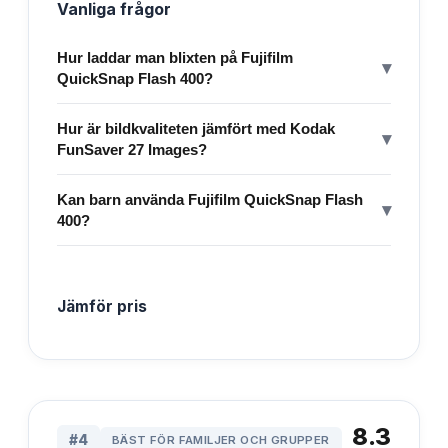
Vanliga frågor
Hur laddar man blixten på Fujifilm
▾
QuickSnap Flash 400?
Hur är bildkvaliteten jämfört med Kodak
▾
FunSaver 27 Images?
Kan barn använda Fujifilm QuickSnap Flash
▾
400?
Jämför pris
8.3
#
4
BÄST FÖR FAMILJER OCH GRUPPER