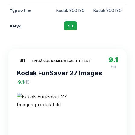
Typ av film
Kodak 800 ISO
Kodak 800 ISO
Fu
Betyg
9.1
8.8
9.1
#
1
ENGÅNGSKAMERA BÄST I TEST
/10
Kodak FunSaver 27 Images
·
9.1
/10