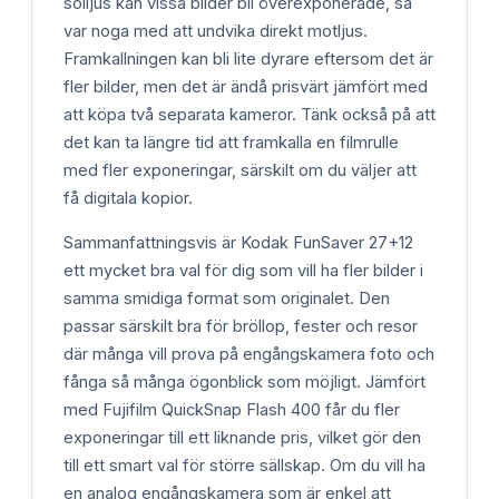
solljus kan vissa bilder bli överexponerade, så
var noga med att undvika direkt motljus.
Framkallningen kan bli lite dyrare eftersom det är
fler bilder, men det är ändå prisvärt jämfört med
att köpa två separata kameror. Tänk också på att
det kan ta längre tid att framkalla en filmrulle
med fler exponeringar, särskilt om du väljer att
få digitala kopior.
Sammanfattningsvis är Kodak FunSaver 27+12
ett mycket bra val för dig som vill ha fler bilder i
samma smidiga format som originalet. Den
passar särskilt bra för bröllop, fester och resor
där många vill prova på engångskamera foto och
fånga så många ögonblick som möjligt. Jämfört
med Fujifilm QuickSnap Flash 400 får du fler
exponeringar till ett liknande pris, vilket gör den
till ett smart val för större sällskap. Om du vill ha
en analog engångskamera som är enkel att