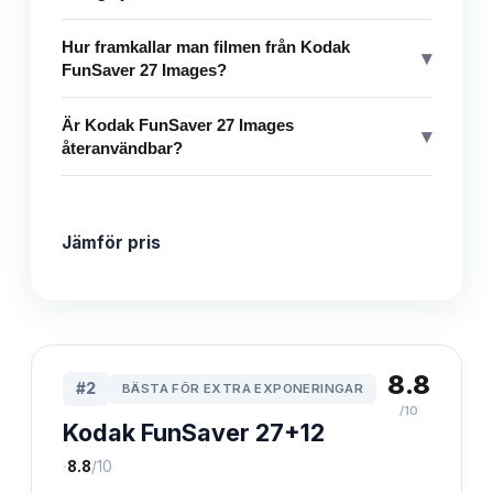
Hur framkallar man filmen från Kodak
▾
FunSaver 27 Images?
Är Kodak FunSaver 27 Images
▾
återanvändbar?
Jämför pris
8.8
#
2
BÄSTA FÖR EXTRA EXPONERINGAR
/10
Kodak FunSaver 27+12
·
8.8
/10