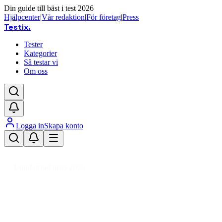
Din guide till bäst i test 2026
Hjälpcenter
|
Vår redaktion
|
För företag
|
Press
Testix
.
Tester
Kategorier
Så testar vi
Om oss
Logga in
Skapa konto
Hem
/
Foto
/
Analoga kameror
/
Engångskameror
Uppdaterad mars 2026
Engångskamera bäst i test 2026 –
prisvärda analoga val