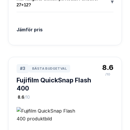
▾
27+12?
Jämför pris
8.6
#
3
BÄSTA BUDGETVAL
/10
Fujifilm QuickSnap Flash
400
·
8.6
/10