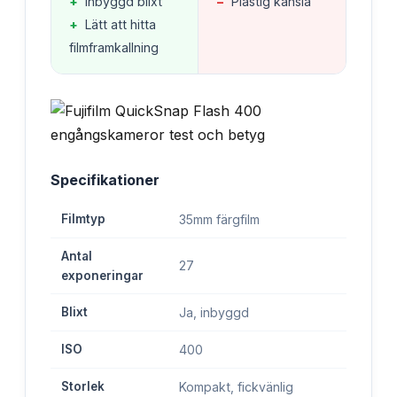
+
Inbyggd blixt
−
Plastig känsla
+
Lätt att hitta
filmframkallning
Specifikationer
Filmtyp
35mm färgfilm
Antal
27
exponeringar
Blixt
Ja, inbyggd
ISO
400
Storlek
Kompakt, fickvänlig