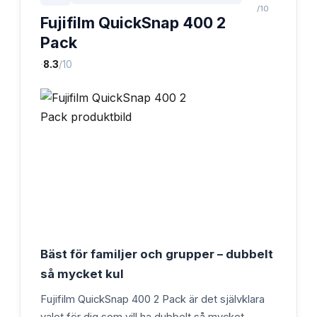
/10
Fujifilm QuickSnap 400 2
Pack
·
8.3
/10
Bäst för familjer och grupper – dubbelt
så mycket kul
Fujifilm QuickSnap 400 2 Pack är det självklara
valet för dig som vill ha dubbelt så mycket