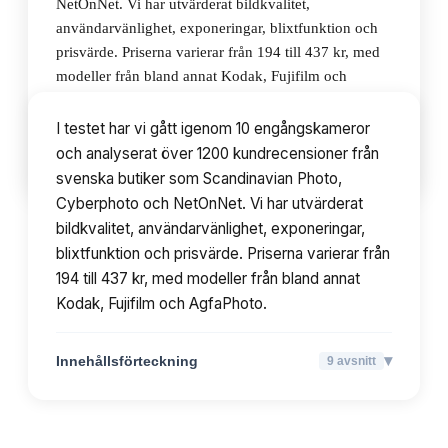
NetOnNet. Vi har utvärderat bildkvalitet,
användarvänlighet, exponeringar, blixtfunktion och
prisvärde. Priserna varierar från 194 till 437 kr, med
modeller från bland annat Kodak, Fujifilm och
AgfaPhoto.
I testet har vi gått igenom 10 engångskameror
och analyserat över 1200 kundrecensioner från
▾
Innehållsförteckning
9
avsnitt
svenska butiker som Scandinavian Photo,
Cyberphoto och NetOnNet. Vi har utvärderat
bildkvalitet, användarvänlighet, exponeringar,
blixtfunktion och prisvärde. Priserna varierar från
194 till 437 kr, med modeller från bland annat
Kodak, Fujifilm och AgfaPhoto.
▾
Innehållsförteckning
9
avsnitt