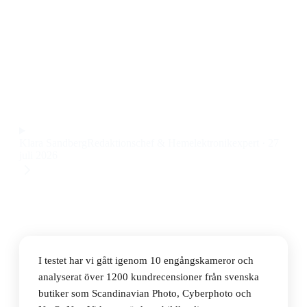
Den bästa engångskameran 2026 är Kodak FunSaver
27 Images, en klassisk och pålitlig Kodak
engångskamera med tydlig blixt och enkel hantering
till ett pris på 203 kr.
Observera att vi kan få provision via återförsäljarlänkar. Inga
varumärken betalar för våra omdömen.
Klara Sandberg
Redaktionschef & Hemelektronikexpert
·
27
juli 2026
I testet har vi gått igenom 10 engångskameror och
analyserat över 1200 kundrecensioner från svenska
butiker som Scandinavian Photo, Cyberphoto och