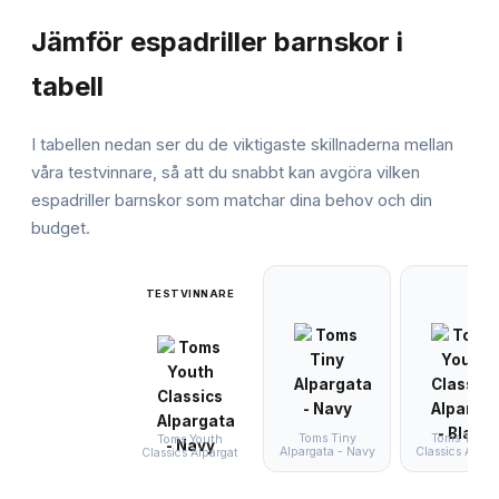
JÄMFÖRELSE
Jämför
espadriller barnskor
i
tabell
I tabellen nedan ser du de viktigaste skillnaderna mellan
våra testvinnare, så att du snabbt kan avgöra vilken
espadriller barnskor
som matchar dina behov och din
budget.
TESTVINNARE
Toms Tiny
Toms Youth
Toms Youth
Alpargata - Navy
Classics Alpar
Classics Alpargat