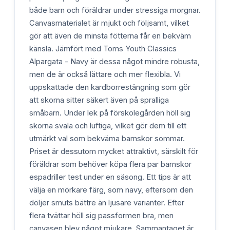
både barn och föräldrar under stressiga morgnar.
Canvasmaterialet är mjukt och följsamt, vilket
gör att även de minsta fötterna får en bekväm
känsla. Jämfört med Toms Youth Classics
Alpargata - Navy är dessa något mindre robusta,
men de är också lättare och mer flexibla. Vi
uppskattade den kardborrestängning som gör
att skorna sitter säkert även på spralliga
småbarn. Under lek på förskolegården höll sig
skorna svala och luftiga, vilket gör dem till ett
utmärkt val som bekväma barnskor sommar.
Priset är dessutom mycket attraktivt, särskilt för
föräldrar som behöver köpa flera par barnskor
espadriller test under en säsong. Ett tips är att
välja en mörkare färg, som navy, eftersom den
döljer smuts bättre än ljusare varianter. Efter
flera tvättar höll sig passformen bra, men
canvasen blev något mjukare. Sammantaget är