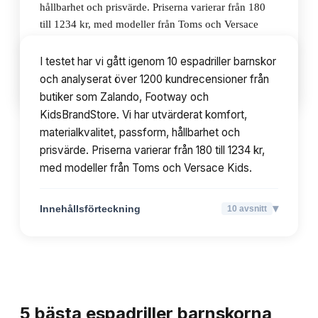
hållbarhet och prisvärde. Priserna varierar från 180
till 1234 kr, med modeller från Toms och Versace
Kids.
I testet har vi gått igenom 10 espadriller barnskor
och analyserat över 1200 kundrecensioner från
▾
Innehållsförteckning
10
avsnitt
butiker som Zalando, Footway och
KidsBrandStore. Vi har utvärderat komfort,
materialkvalitet, passform, hållbarhet och
prisvärde. Priserna varierar från 180 till 1234 kr,
med modeller från Toms och Versace Kids.
▾
Innehållsförteckning
10
avsnitt
TOPPLISTA
5
bästa
espadriller barnskorna