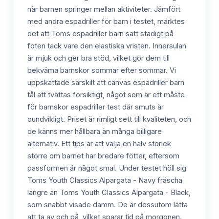
när barnen springer mellan aktiviteter. Jämfört
med andra espadriller för barn i testet, märktes
det att Toms espadriller barn satt stadigt på
foten tack vare den elastiska vristen. Innersulan
är mjuk och ger bra stöd, vilket gör dem till
bekväma barnskor sommar efter sommar. Vi
uppskattade särskilt att canvas espadriller barn
tål att tvättas försiktigt, något som är ett måste
för barnskor espadriller test där smuts är
oundvikligt. Priset är rimligt sett till kvaliteten, och
de känns mer hållbara än många billigare
alternativ. Ett tips är att välja en halv storlek
större om barnet har bredare fötter, eftersom
passformen är något smal. Under testet höll sig
Toms Youth Classics Alpargata - Navy fräscha
längre än Toms Youth Classics Alpargata - Black,
som snabbt visade damm. De är dessutom lätta
att ta av och på, vilket sparar tid på morgonen.