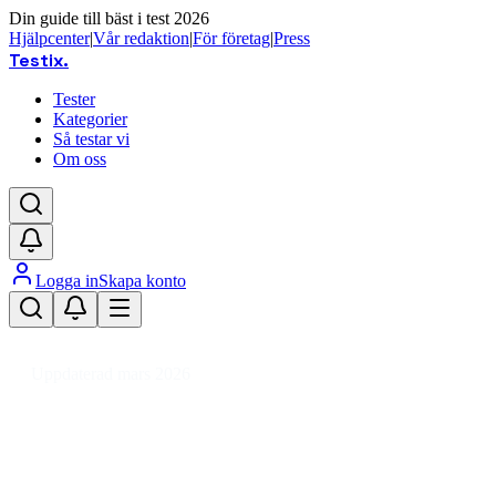
Din guide till bäst i test 2026
Hjälpcenter
|
Vår redaktion
|
För företag
|
Press
Testix
.
Tester
Kategorier
Så testar vi
Om oss
Logga in
Skapa konto
Hem
/
Kläder
/
Barnskor
/
Espadriller Barnskor
Uppdaterad mars 2026
Bästa espadriller barnskor 2026 –
testade sommarskor för barn