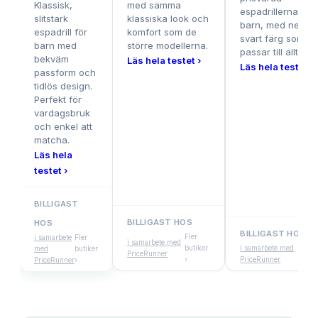
Klassisk,
med samma
espadrillerna för
slitstark
klassiska look och
barn, med neutra
espadrill för
komfort som de
svart färg som
barn med
större modellerna.
passar till allt.
bekväm
Läs hela testet ›
Läs hela testet ›
passform och
tidlös design.
Perfekt för
vardagsbruk
och enkel att
matcha.
Läs hela
testet ›
BILLIGAST
BILLIGAST HOS
HOS
BILLIGAST HOS
Fler
i samarbete
Fler
i samarbete med
butiker
i samarbete med
Fler
med
butiker
PriceRunner
›
PriceRunner
buti
PriceRunner
›