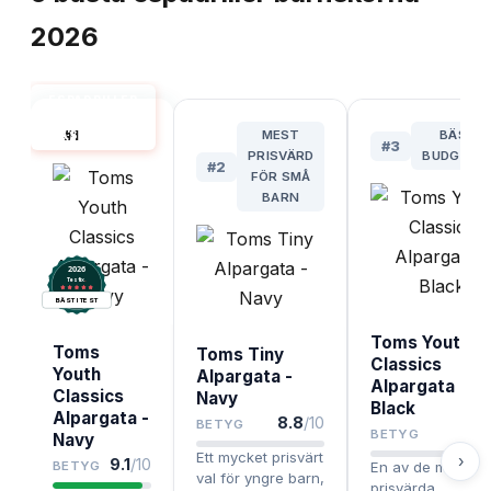
2026
ESPADRILLER
BARNSKOR
#
1
MEST
BÄSTA
BÄST I TEST
#
3
PRISVÄRD
BUDGETV
#
2
FÖR SMÅ
BARN
2026
.
Testix
BÄST I TEST
Toms Youth
Toms
Toms Tiny
Classics
Youth
Alpargata -
Alpargata -
Classics
Navy
Black
Alpargata -
8.8
/10
BETYG
8.
BETYG
Navy
Ett mycket prisvärt
›
9.1
/10
BETYG
En av de mest
val för yngre barn,
prisvärda