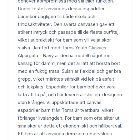
behöver kompromissa med stil eller funktion.
Under testet användes dessa espadriller
barnskor dagligen till både skola och
fritidsaktiviteter. Den svarta canvasen gav ett
stilrent intryck och passade till de flesta outfits,
vilket är praktiskt för barn som vill välja skor
själva. Jämfört med Toms Youth Classics
Alpargata - Navy är denna modell något mer
känslig för damm, men det är lätt att borsta bort
med en fuktig trasa. Sulan är flexibel och ger bra
grepp, vilket märktes särskilt vid lek på asfalt
och lekplats. Espadriller för barn behöver vara
lätta att ta på, och här levererar slip-on-designen
utan krångel. Vi uppskattade att canvas
espadriller barn från Toms är tvättbara, vilket
förlänger livslängden. För barn som ofta sliter ut
sina skor är detta ett ekonomiskt och hållbart val.
Ett tips är att använda dem som reservskor i