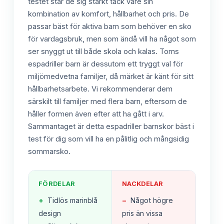
testet står de sig starkt tack vare sin
kombination av komfort, hållbarhet och pris. De
passar bäst för aktiva barn som behöver en sko
för vardagsbruk, men som ändå vill ha något som
ser snyggt ut till både skola och kalas. Toms
espadriller barn är dessutom ett tryggt val för
miljömedvetna familjer, då märket är känt för sitt
hållbarhetsarbete. Vi rekommenderar dem
särskilt till familjer med flera barn, eftersom de
håller formen även efter att ha gått i arv.
Sammantaget är detta espadriller barnskor bäst i
test för dig som vill ha en pålitlig och mångsidig
sommarsko.
FÖRDELAR
NACKDELAR
+
Tidlös marinblå
−
Något högre
design
pris än vissa