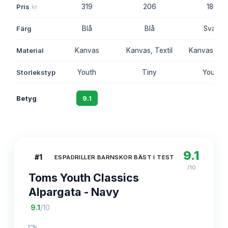
Pris
kr
319
206
180
Färg
Blå
Blå
Svart
Material
Kanvas
Kanvas, Textil
Kanvas, Tex
Storlekstyp
Youth
Tiny
Youth
Betyg
9.1
8.8
8.6
9.1
#
1
ESPADRILLER BARNSKOR BÄST I TEST
/10
Toms Youth Classics
Alpargata - Navy
·
9.1
/10