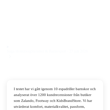
Den bästa espadriller barnskorna 2026 är Toms Youth
Classics Alpargata Navy, en lätt och luftig
canvasmodell som sitter bra på foten och passar både
till vardag och sommarutflykter. Priset ligger på 319 kr.
Observera att vi kan få provision via återförsäljarlänkar. Inga
varumärken betalar för våra omdömen.
Saga Holmberg
Skönhet & Barnexpert
·
27 juli 2026
I testet har vi gått igenom 10 espadriller barnskor och
analyserat över 1200 kundrecensioner från butiker
som Zalando, Footway och KidsBrandStore. Vi har
utvärderat komfort, materialkvalitet, passform,