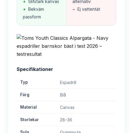
+
Slitstark kanvas
alternativ
+
Bekväm
−
Ej vattentät
passform
Specifikationer
Typ
Espadrill
Färg
Blå
Material
Canvas
Storlekar
28-36
Sula
Gummisula