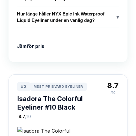
Hur länge håller NYX Epic Ink Waterproof
▾
Liquid Eyeliner under en vanlig dag?
Jämför pris
8.7
#
2
MEST PRISVÄRD EYELINER
/10
Isadora The Colorful
Eyeliner #10 Black
·
8.7
/10