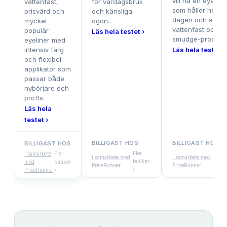
vill ha en eyeline
vattenfast,
för vardagsbruk
som håller hela
prisvärd och
och känsliga
dagen och är bå
mycket
ögon.
vattenfast och
populär
Läs hela testet ›
smudge-proof.
eyeliner med
intensiv färg
Läs hela testet ›
och flexibel
applikator som
passar både
nybörjare och
proffs.
Läs hela
testet ›
BILLIGAST HOS
BILLIGAST HOS
BILLIGAST HOS
Fler
Fler
i samarbete
Fler
i samarbete med
i samarbete med
butiker
buti
med
butiker
PriceRunner
PriceRunner
›
›
PriceRunner
›