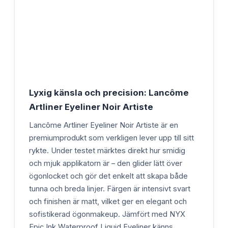
Lyxig känsla och precision: Lancôme
Artliner Eyeliner Noir Artiste
Lancôme Artliner Eyeliner Noir Artiste är en
premiumprodukt som verkligen lever upp till sitt
rykte. Under testet märktes direkt hur smidig
och mjuk applikatorn är – den glider lätt över
ögonlocket och gör det enkelt att skapa både
tunna och breda linjer. Färgen är intensivt svart
och finishen är matt, vilket ger en elegant och
sofistikerad ögonmakeup. Jämfört med NYX
Epic Ink Waterproof Liquid Eyeliner känns