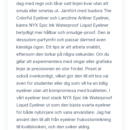
dag med regn och tårar satt linjen kvar utan att
smula eller smetas ut. Jämfört med Isadora The
Colorful Eyeliner och Lancôme Artliner Eyeliner,
känns NYX Epic Ink Waterproof Liquid Eyeliner
betydligt mer hållbar och smudge-proof. Den är
dessutom parfymfri och passar därmed även
känsliga ögon. Ett tips är att arbeta snabbt,
eftersom den torkar på några sekunder. Om du
gillar att experimentera med vingar eller grafiska
linjer är precisionen en stor fördel. Priset är
också överkomligt, vilket gör den till ett bra val
även för studenter eller dig som vill ha en billig
eyeliner utan att kompromissa med kvaliteten. I
vårt eyeliner test stack NYX Epic Ink Waterproof
Liquid Eyeliner ut som den bästa svarta eyeliner
för både nybörjare och vana användare. Jag har
använt den till allt från eyeliner frukostsminkning
till kvällslooken, och den sviker aldrig.