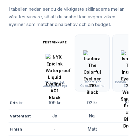
I tabellen nedan ser du de viktigaste skillnaderna mellan
våra testvinnare, så att du snabbt kan avgöra vilken
eyeliner
som matchar dina behov och din budget.
TESTVINNARE
Isadora The
Isadora The In
NYX Epic Ink
Colorful Eyeline
Eyeliner
Waterproof Liqu
Pris
kr
109 kr
92 kr
85 kr
Vattenfast
Ja
Nej
Ja
Finish
-
Matt
-