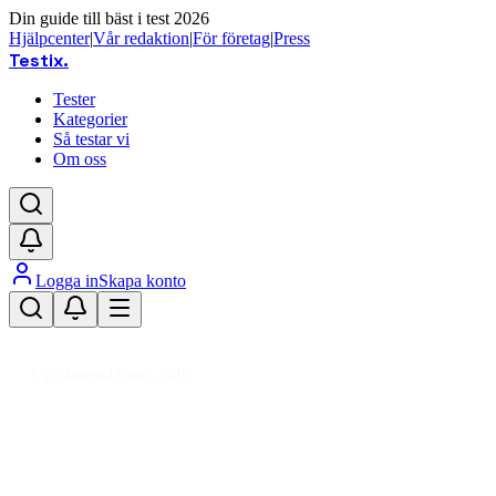
Din guide till bäst i test 2026
Hjälpcenter
|
Vår redaktion
|
För företag
|
Press
Testix
.
Tester
Kategorier
Så testar vi
Om oss
Logga in
Skapa konto
Hem
/
Hälsa
/
Skönhet
/
Makeup
/
Ögonmakeup
/
Eyeliner
Uppdaterad mars 2026
Eyeliner bäst i test 2026 –
vattenfasta och prisvärda val