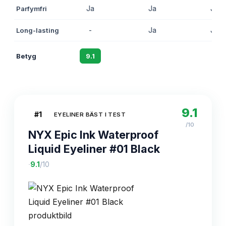
Parfymfri
Ja
Ja
Ja
Long-lasting
-
Ja
Ja
Betyg
9.1
8.7
8.4
9.1
#
1
EYELINER BÄST I TEST
/10
NYX Epic Ink Waterproof
Liquid Eyeliner #01 Black
·
9.1
/10