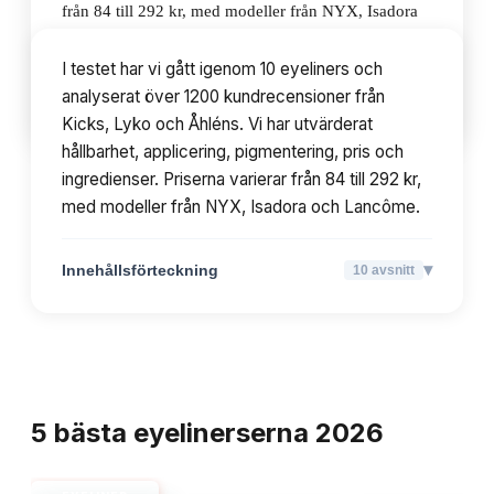
från 84 till 292 kr, med modeller från NYX, Isadora
och Lancôme.
I testet har vi gått igenom 10 eyeliners och
analyserat över 1200 kundrecensioner från
▾
Innehållsförteckning
10
avsnitt
Kicks, Lyko och Åhléns. Vi har utvärderat
hållbarhet, applicering, pigmentering, pris och
ingredienser. Priserna varierar från 84 till 292 kr,
med modeller från NYX, Isadora och Lancôme.
▾
Innehållsförteckning
10
avsnitt
TOPPLISTA
5
bästa
eyelinerserna
2026