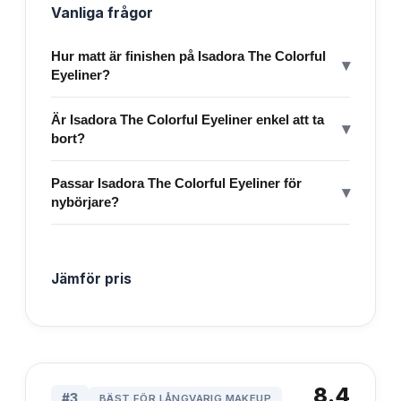
Vanliga frågor
Hur matt är finishen på Isadora The Colorful
▾
Eyeliner?
Är Isadora The Colorful Eyeliner enkel att ta
▾
bort?
Passar Isadora The Colorful Eyeliner för
▾
nybörjare?
Jämför pris
8.4
#
3
BÄST FÖR LÅNGVARIG MAKEUP