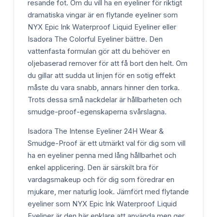
resande fot. Om du vill ha en eyeliner för riktigt
dramatiska vingar är en flytande eyeliner som
NYX Epic Ink Waterproof Liquid Eyeliner eller
Isadora The Colorful Eyeliner bättre. Den
vattenfasta formulan gör att du behöver en
oljebaserad remover för att få bort den helt. Om
du gillar att sudda ut linjen för en sotig effekt
måste du vara snabb, annars hinner den torka.
Trots dessa små nackdelar är hållbarheten och
smudge-proof-egenskaperna svårslagna.
Isadora The Intense Eyeliner 24H Wear &
Smudge-Proof är ett utmärkt val för dig som vill
ha en eyeliner penna med lång hållbarhet och
enkel applicering. Den är särskilt bra för
vardagsmakeup och för dig som föredrar en
mjukare, mer naturlig look. Jämfört med flytande
eyeliner som NYX Epic Ink Waterproof Liquid
Eyeliner är den här enklare att använda men ger