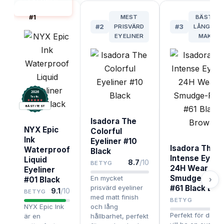
EYELINER
BÄST I TEST
#
1
MEST
BÄST FÖ
#
2
PRISVÄRD
#
3
LÅNGVAR
EYELINER
MAKEUP
2026
.
Testix
BÄST I TEST
Isadora The
NYX Epic
Colorful
Ink
Eyeliner #10
Isadora The
Waterproof
Black
Intense Eyeli
Liquid
8.7
/10
BETYG
24H Wear &
Eyeliner
Smudge-Proo
En mycket
›
#01 Black
prisvärd eyeliner
#61 Black Bro
9.1
/10
BETYG
med matt finish
8.
BETYG
NYX Epic Ink
och lång
Perfekt för dig s
är en
hållbarhet, perfekt