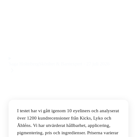
Den bästa eyelinern 2026 är NYX Epic Ink Waterproof
Liquid Eyeliner #01 Black, en vattenfast och
allergivänlig eyeliner med riktigt intensiv svärta till ett
pris på 109 kr.
Observera att vi kan få provision via återförsäljarlänkar. Inga
varumärken betalar för våra omdömen.
Saga Holmberg
Skönhet & Barnexpert
·
27 juli 2026
I testet har vi gått igenom 10 eyeliners och analyserat
över 1200 kundrecensioner från Kicks, Lyko och
Åhléns. Vi har utvärderat hållbarhet, applicering,
pigmentering, pris och ingredienser. Priserna varierar