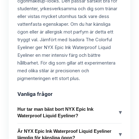
ögonmakeup-looks. Den passar särskilt bra för
studenter, yrkesverksamma och dig som tränar
eller vistas mycket utomhus tack vare dess
vattenfasta egenskaper. Om du har känsliga
ögon eller är allergisk mot parfym är detta ett
tryggt val. Jämfört med Isadora The Colorful
Eyeliner ger NYX Epic Ink Waterproof Liquid
Eyeliner en mer intensiv färg och bättre
hållbarhet. För dig som gillar att experimentera
med olika stilar är precisionen och
pigmenteringen ett stort plus.
Vanliga frågor
Hur tar man bäst bort NYX Epic Ink
▾
Waterproof Liquid Eyeliner?
Är NYX Epic Ink Waterproof Liquid Eyeliner
▾
lämplig för känsliga ögon?