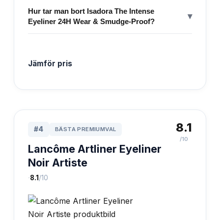
Hur tar man bort Isadora The Intense
▾
Eyeliner 24H Wear & Smudge-Proof?
Jämför pris
8.1
#
4
BÄSTA PREMIUMVAL
/10
Lancôme Artliner Eyeliner
Noir Artiste
·
8.1
/10