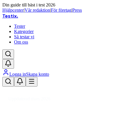
Din guide till bäst i test 2026
Hjälpcenter
|
Vår redaktion
|
För företag
|
Press
Testix
.
Tester
Kategorier
Så testar vi
Om oss
Logga in
Skapa konto
Hem
/
Leksaker
/
Sällskapsspel
/
Familjespel
Uppdaterad mars 2026
Familjespel bäst i test – våra
favoriter för hela familjen 2026