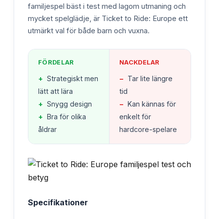
familjespel bäst i test med lagom utmaning och
mycket spelglädje, är Ticket to Ride: Europe ett
utmärkt val för både barn och vuxna.
FÖRDELAR
NACKDELAR
+
Strategiskt men
−
Tar lite längre
lätt att lära
tid
+
Snygg design
−
Kan kännas för
+
Bra för olika
enkelt för
åldrar
hardcore-spelare
Specifikationer