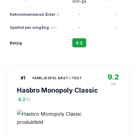
och-gå
Rekommenderad ålder
år
-
-
Speltid per omgång
min
-
-
Betyg
9.2
8.8
9.2
#
1
FAMILJESPEL BÄST I TEST
/10
Hasbro Monopoly Classic
·
9.2
/10