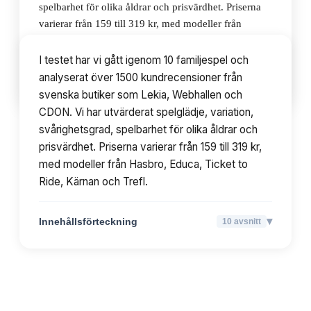
spelbarhet för olika åldrar och prisvärdhet. Priserna
varierar från 159 till 319 kr, med modeller från
Hasbro, Educa, Ticket to Ride, Kärnan och Trefl.
I testet har vi gått igenom 10 familjespel och
analyserat över 1500 kundrecensioner från
▾
Innehållsförteckning
10
avsnitt
svenska butiker som Lekia, Webhallen och
CDON. Vi har utvärderat spelglädje, variation,
svårighetsgrad, spelbarhet för olika åldrar och
prisvärdhet. Priserna varierar från 159 till 319 kr,
med modeller från Hasbro, Educa, Ticket to
Ride, Kärnan och Trefl.
▾
Innehållsförteckning
10
avsnitt
TOPPLISTA