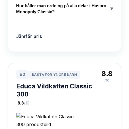
Hur håller man ordning på alla delar i Hasbro
▾
Monopoly Classic?
Jämför pris
8.8
#
2
BÄSTA FÖR YNGRE BARN
/10
Educa Vildkatten Classic
300
·
8.8
/10