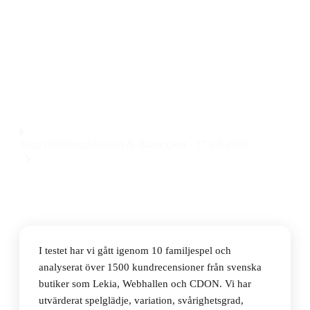
Den bästa familjespelen 2026 är Hasbro Monopoly
Classic, ett klassiskt spel som bjuder på många timmars
underhållning och passar både barn och vuxna, till ett
pris på 299 kr.
Observera att vi kan få provision via återförsäljarlänkar. Inga
varumärken betalar för våra omdömen.
Saga Holmberg
Skönhet & Barnexpert
·
27 juli 2026
I testet har vi gått igenom 10 familjespel och
analyserat över 1500 kundrecensioner från svenska
butiker som Lekia, Webhallen och CDON. Vi har
utvärderat spelglädje, variation, svårighetsgrad,