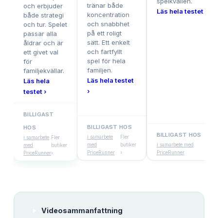
spelkvällen.
tränar både
och erbjuder
Läs hela testet ›
koncentration
både strategi
och snabbhet
och tur. Spelet
på ett roligt
passar alla
sätt. Ett enkelt
åldrar och är
och fartfyllt
ett givet val
spel för hela
för
familjen.
familjekvällar.
Läs hela testet
Läs hela
›
testet ›
BILLIGAST
BILLIGAST HOS
HOS
BILLIGAST HOS
i samarbete
Fler
i samarbete
Fler
med
butiker
i samarbete med
Fler
med
butiker
PriceRunner
›
PriceRunner
butik
PriceRunner
›
Videosammanfattning