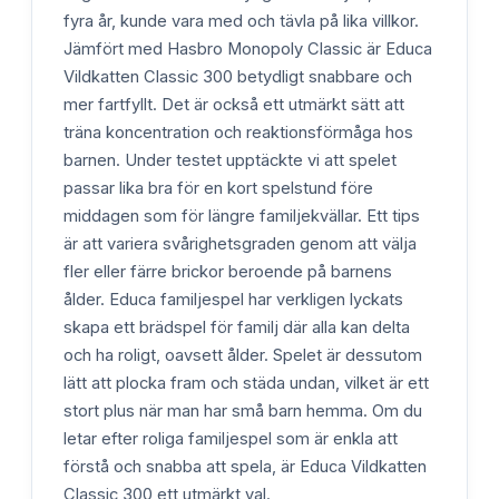
fyra år, kunde vara med och tävla på lika villkor.
Jämfört med Hasbro Monopoly Classic är Educa
Vildkatten Classic 300 betydligt snabbare och
mer fartfyllt. Det är också ett utmärkt sätt att
träna koncentration och reaktionsförmåga hos
barnen. Under testet upptäckte vi att spelet
passar lika bra för en kort spelstund före
middagen som för längre familjekvällar. Ett tips
är att variera svårighetsgraden genom att välja
fler eller färre brickor beroende på barnens
ålder. Educa familjespel har verkligen lyckats
skapa ett brädspel för familj där alla kan delta
och ha roligt, oavsett ålder. Spelet är dessutom
lätt att plocka fram och städa undan, vilket är ett
stort plus när man har små barn hemma. Om du
letar efter roliga familjespel som är enkla att
förstå och snabba att spela, är Educa Vildkatten
Classic 300 ett utmärkt val.