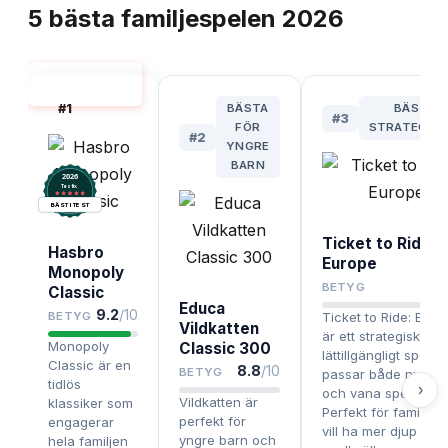
5
bästa
familjespelen
2026
FAMILJESPEL
BÄST I TEST
#
1
BÄSTA
BÄSTA
#
3
FÖR
STRATEGISP
#
2
YNGRE
BARN
2026
.
Testix
BÄST I TEST
Ticket to Ride:
Hasbro
Europe
Monopoly
8.
BETYG
Classic
Educa
9.2
/10
BETYG
Ticket to Ride: Euro
Vildkatten
är ett strategiskt oc
Monopoly
Classic 300
lättillgängligt spel 
Classic är en
8.8
/10
BETYG
passar både nybörj
tidlös
›
och vana spelare.
Vildkatten är
klassiker som
Perfekt för familjer
perfekt för
engagerar
vill ha mer djup i
yngre barn och
hela familjen