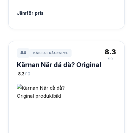
Jämför pris
8.3
#
4
BÄSTA FRÅGESPEL
/10
Kärnan När då då? Original
·
8.3
/10