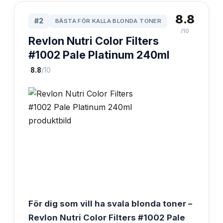
8.8
#
2
BÄSTA FÖR KALLA BLONDA TONER
/10
Revlon Nutri Color Filters
#1002 Pale Platinum 240ml
·
8.8
/10
För dig som vill ha svala blonda toner –
Revlon Nutri Color Filters #1002 Pale