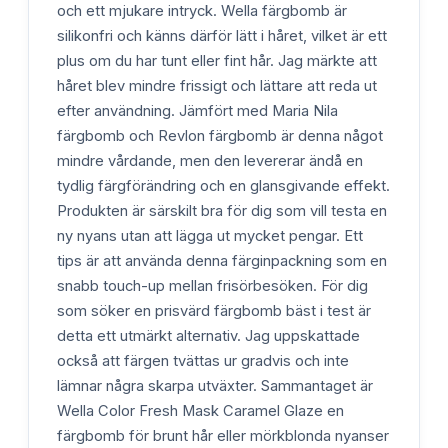
och ett mjukare intryck. Wella färgbomb är
silikonfri och känns därför lätt i håret, vilket är ett
plus om du har tunt eller fint hår. Jag märkte att
håret blev mindre frissigt och lättare att reda ut
efter användning. Jämfört med Maria Nila
färgbomb och Revlon färgbomb är denna något
mindre vårdande, men den levererar ändå en
tydlig färgförändring och en glansgivande effekt.
Produkten är särskilt bra för dig som vill testa en
ny nyans utan att lägga ut mycket pengar. Ett
tips är att använda denna färginpackning som en
snabb touch-up mellan frisörbesöken. För dig
som söker en prisvärd färgbomb bäst i test är
detta ett utmärkt alternativ. Jag uppskattade
också att färgen tvättas ur gradvis och inte
lämnar några skarpa utväxter. Sammantaget är
Wella Color Fresh Mask Caramel Glaze en
färgbomb för brunt hår eller mörkblonda nyanser