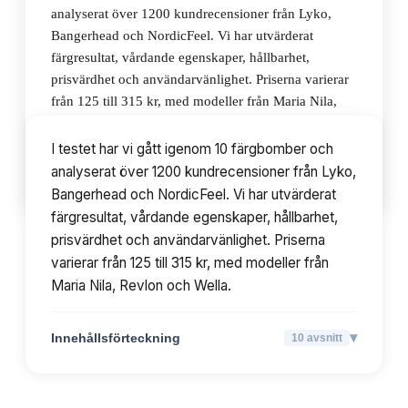
analyserat över 1200 kundrecensioner från Lyko,
Bangerhead och NordicFeel. Vi har utvärderat
färgresultat, vårdande egenskaper, hållbarhet,
prisvärdhet och användarvänlighet. Priserna varierar
från 125 till 315 kr, med modeller från Maria Nila,
Revlon och Wella.
I testet har vi gått igenom 10 färgbomber och
analyserat över 1200 kundrecensioner från Lyko,
▾
Innehållsförteckning
10
avsnitt
Bangerhead och NordicFeel. Vi har utvärderat
färgresultat, vårdande egenskaper, hållbarhet,
prisvärdhet och användarvänlighet. Priserna
varierar från 125 till 315 kr, med modeller från
Maria Nila, Revlon och Wella.
▾
Innehållsförteckning
10
avsnitt