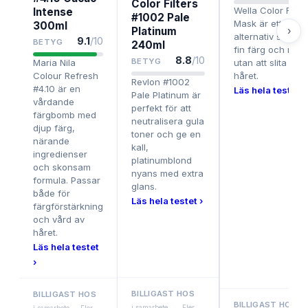
Color Filters
Wella Color Fres
Intense
#1002 Pale
Mask är ett prisv
300ml
Platinum
›
alternativ som ge
9.1
/10
BETYG
240ml
fin färg och mjuk
8.8
/10
BETYG
Maria Nila
utan att slita på
Colour Refresh
håret.
Revlon #1002
#4.10 är en
Läs hela testet ›
Pale Platinum är
vårdande
perfekt för att
färgbomb med
neutralisera gula
djup färg,
toner och ge en
närande
kall,
ingredienser
platinumblond
och skonsam
nyans med extra
formula. Passar
glans.
både för
Läs hela testet ›
färgförstärkning
och vård av
håret.
Läs hela testet
›
BILLIGAST HOS
BILLIGAST HOS
BILLIGAST HOS
i samarbete
Fler