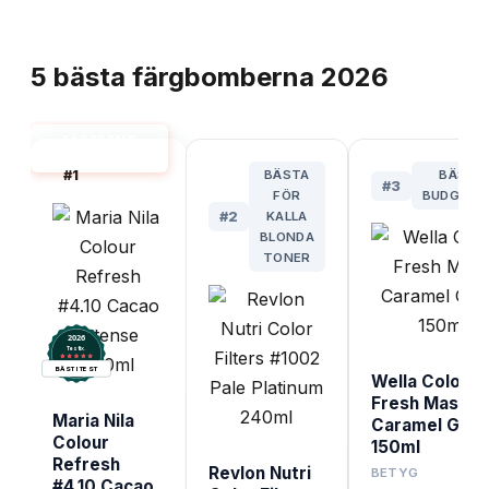
TOPPLISTA
5
bästa
färgbomberna
2026
FÄRGBOMB
BÄST I TEST
#
1
BÄSTA
BÄSTA
#
3
FÖR
BUDGETV
#
2
KALLA
BLONDA
TONER
2026
.
Testix
BÄST I TEST
Wella Color
Fresh Mask
Maria Nila
Caramel Glaz
Colour
150ml
Refresh
8.
Revlon Nutri
BETYG
#4.10 Cacao