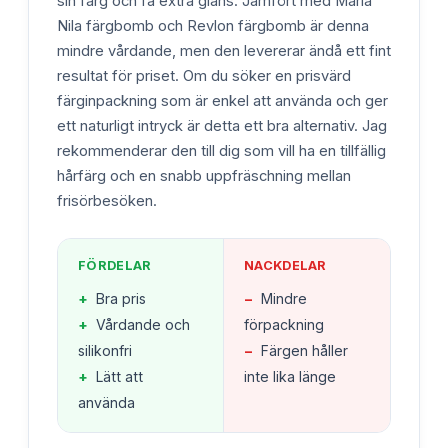
sin färg och få extra glans. Jämfört med Maria
Nila färgbomb och Revlon färgbomb är denna
mindre vårdande, men den levererar ändå ett fint
resultat för priset. Om du söker en prisvärd
färginpackning som är enkel att använda och ger
ett naturligt intryck är detta ett bra alternativ. Jag
rekommenderar den till dig som vill ha en tillfällig
hårfärg och en snabb uppfräschning mellan
frisörbesöken.
FÖRDELAR
NACKDELAR
+
Bra pris
−
Mindre
+
Vårdande och
förpackning
silikonfri
−
Färgen håller
+
Lätt att
inte lika länge
använda