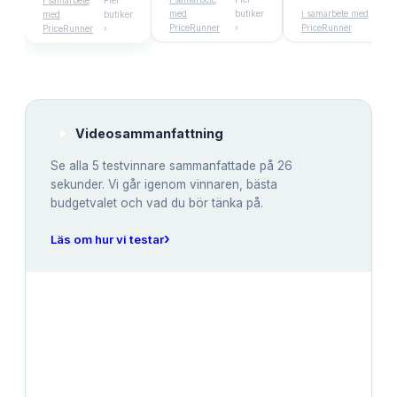
i samarbete
Fler
med
butiker
i samarbete med
Fler
med
butiker
PriceRunner
›
PriceRunner
buti
PriceRunner
›
Videosammanfattning
Se alla
5
testvinnare sammanfattade på 26
sekunder. Vi går igenom vinnaren, bästa
budgetvalet och vad du bör tänka på.
›
Läs om hur vi testar