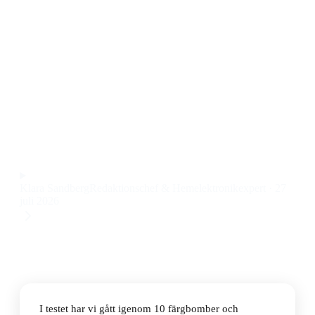
Den bästa färgbomben 2026 är Maria Nila Colour
Refresh #4.10 Cacao Intense. Den här färgbomben ger
både intensiv färg och en mjuk, återfuktad känsla till
håret, samtidigt som den är fri från sulfater och
parabener. Priset ligger på 179 kr.
Observera att vi kan få provision via återförsäljarlänkar. Inga
varumärken betalar för våra omdömen.
Klara Sandberg
Redaktionschef & Hemelektronikexpert
·
27
juli 2026
I testet har vi gått igenom 10 färgbomber och