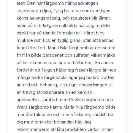
test. Den här färgbomb hårinpackningen
levererar en djup, fyllig brun ton som verkligen
känns salongsmässig, och resultatet blir jämnt
även på mitt tidigare solblekta hår. Jag märkte
direkt hur vårdande formulan är – håret blev
mjukare och fick en tydlig glans, utan att kännas
tungt eller fett. Maria Nila färgbomb är dessutom
fri från både parabener och sulfater, vilket märks
på hur skonsam den är mot hårbotten. En annan
fördel är att färgen håller sig fräsch längre än hos
många andra färginpackningar jag testat. Doften
är mild och behaglig, vilket gör användningen till
en trevlig stund snarare än en kemisk
upplevelse. Jämfört med Revlon färgbomb och
Wella färgbomb känns Maria Nila färgbomb både
mer återfuktande och mer vårdande, särskilt för
dig med torrt eller behandlat hår. Jag
rekommenderar att låta produkten verka i minst