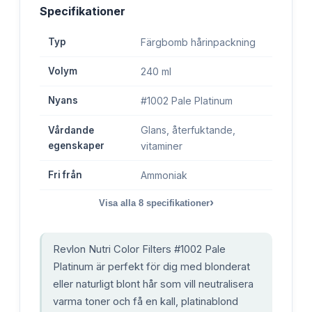
Specifikationer
Typ
Färgbomb hårinpackning
Volym
240 ml
Nyans
#1002 Pale Platinum
Glans, återfuktande,
Vårdande
egenskaper
vitaminer
Fri från
Ammoniak
›
Visa alla
8
specifikationer
Revlon Nutri Color Filters #1002 Pale
Platinum är perfekt för dig med blonderat
eller naturligt blont hår som vill neutralisera
varma toner och få en kall, platinablond