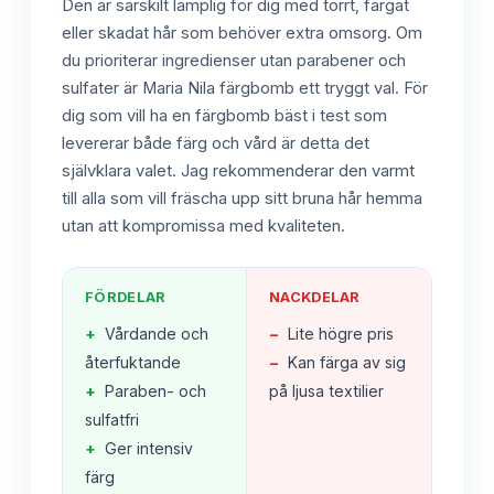
Den är särskilt lämplig för dig med torrt, färgat
eller skadat hår som behöver extra omsorg. Om
du prioriterar ingredienser utan parabener och
sulfater är Maria Nila färgbomb ett tryggt val. För
dig som vill ha en färgbomb bäst i test som
levererar både färg och vård är detta det
självklara valet. Jag rekommenderar den varmt
till alla som vill fräscha upp sitt bruna hår hemma
utan att kompromissa med kvaliteten.
FÖRDELAR
NACKDELAR
+
Vårdande och
−
Lite högre pris
återfuktande
−
Kan färga av sig
+
Paraben- och
på ljusa textilier
sulfatfri
+
Ger intensiv
färg