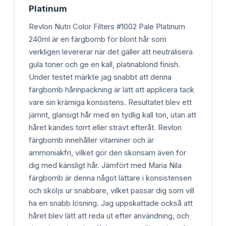
Platinum
Revlon Nutri Color Filters #1002 Pale Platinum
240ml är en färgbomb för blont hår som
verkligen levererar när det gäller att neutralisera
gula toner och ge en kall, platinablond finish.
Under testet märkte jag snabbt att denna
färgbomb hårinpackning är lätt att applicera tack
vare sin krämiga konsistens. Resultatet blev ett
jämnt, glansigt hår med en tydlig kall ton, utan att
håret kändes torrt eller strävt efteråt. Revlon
färgbomb innehåller vitaminer och är
ammoniakfri, vilket gör den skonsam även för
dig med känsligt hår. Jämfört med Maria Nila
färgbomb är denna något lättare i konsistensen
och sköljs ur snabbare, vilket passar dig som vill
ha en snabb lösning. Jag uppskattade också att
håret blev lätt att reda ut efter användning, och