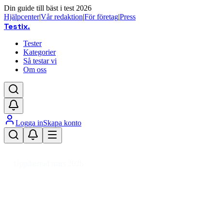
Din guide till bäst i test 2026
Hjälpcenter
|
Vår redaktion
|
För företag
|
Press
Testix
.
Tester
Kategorier
Så testar vi
Om oss
Logga in
Skapa konto
Hem
/
Hälsa
/
Kroppsvård & Hygien
/
Hårprodukter
/
Hårfärg
/
Färgbomb
Uppdaterad mars 2026
Färgbomb bäst i test 2026 –
vårdande färginpackningar för
alla hårtyper