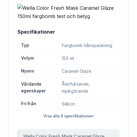
Specifikationer
Typ
Färgbomb hårinpackning
Volym
150 ml
Nyans
Caramel Glaze
Återfuktande,
Vårdande
egenskaper
mjukgörande
Fri från
Silikon
›
Visa alla
8
specifikationer
Wella Color Fresh Mask Caramel Glaze