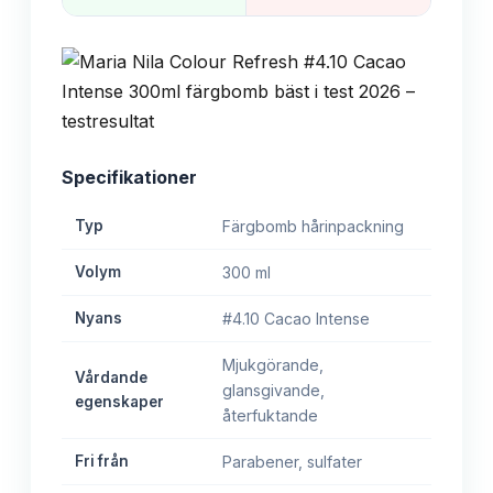
Specifikationer
Typ
Färgbomb hårinpackning
Volym
300 ml
Nyans
#4.10 Cacao Intense
Mjukgörande,
Vårdande
glansgivande,
egenskaper
återfuktande
Fri från
Parabener, sulfater