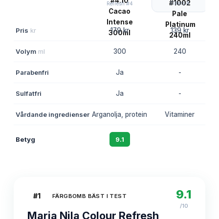
Filters #
Refresh #4
Pris
kr
179 kr
139 kr
Volym
ml
300
240
Parabenfri
Ja
-
Sulfatfri
Ja
-
Vårdande ingredienser
Arganolja, protein
Vitaminer
Betyg
9.1
8.8
9.1
#
1
FÄRGBOMB BÄST I TEST
/10
Maria Nila Colour Refresh