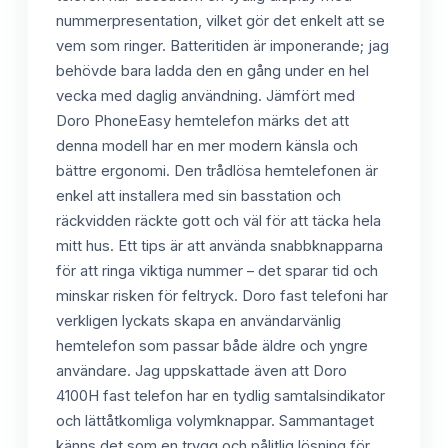
nummerpresentation, vilket gör det enkelt att se
vem som ringer. Batteritiden är imponerande; jag
behövde bara ladda den en gång under en hel
vecka med daglig användning. Jämfört med
Doro PhoneEasy hemtelefon märks det att
denna modell har en mer modern känsla och
bättre ergonomi. Den trådlösa hemtelefonen är
enkel att installera med sin basstation och
räckvidden räckte gott och väl för att täcka hela
mitt hus. Ett tips är att använda snabbknapparna
för att ringa viktiga nummer – det sparar tid och
minskar risken för feltryck. Doro fast telefoni har
verkligen lyckats skapa en användarvänlig
hemtelefon som passar både äldre och yngre
användare. Jag uppskattade även att Doro
4100H fast telefon har en tydlig samtalsindikator
och lättåtkomliga volymknappar. Sammantaget
känns det som en trygg och pålitlig lösning för