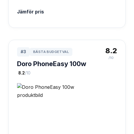
Jämför pris
8.2
#
3
BÄSTA BUDGETVAL
/10
Doro PhoneEasy 100w
·
8.2
/10