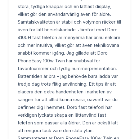
stora, tydliga knappar och en lättläst display,
vilket gör den användarvänlig även för äldre.
Samtalskvaliteten är stabil och volymen räcker till
även för lätt hörselskadade. Jämfört med Doro
4100H fast telefon är menyerna här ännu enklare
och mer intuitiva, vilket gör att även teknikovana
snabbt kommer igång. Jag gillade att Doro
PhoneEasy 100w Twin har snabbval för
favoritnummer och tydlig nummerpresentation.
Batteritiden är bra – jag behövde bara ladda var
tredje dag trots flitig användning. Ett tips är att
placera den extra handenheten i närheten av
sängen för att alltid kunna svara, oavsett var du
befinner dig i hemmet. Doro fast telefoni har
verkligen lyckats skapa en lättanvänd fast
telefon som passar alla åldrar. Den är också lätt
att rengöra tack vare den släta ytan.
Sammantaget är Doro PhoneEasy 100w Twin en