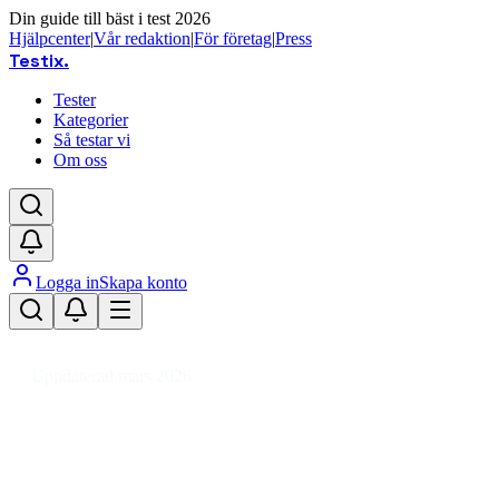
Din guide till bäst i test 2026
Hjälpcenter
|
Vår redaktion
|
För företag
|
Press
Testix
.
Tester
Kategorier
Så testar vi
Om oss
Logga in
Skapa konto
Hem
/
Mobiler
/
Fast telefoni
Uppdaterad mars 2026
Bästa fasta telefonen 2026 – test av
hemtelefoner för alla behov