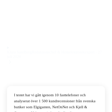
Den bästa fasttelefonen 2026 är Doro 4100H Black,
som kombinerar tydlig display, stora knappar och lång
batteritid till ett pris på 1 258 kr. Den passar både äldre
och familjer som vill ha en pålitlig hemtelefon.
Observera att vi kan få provision via återförsäljarlänkar. Inga
varumärken betalar för våra omdömen.
Klara Sandberg
Redaktionschef & Hemelektronikexpert
·
27
juli 2026
I testet har vi gått igenom 10 fasttelefoner och
analyserat över 1 500 kundrecensioner från svenska
butiker som Elgiganten, NetOnNet och Kjell &