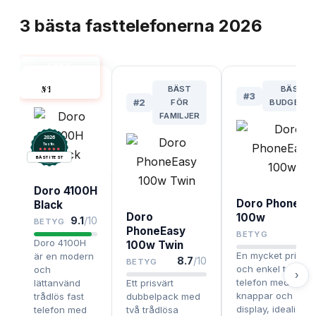
TOPPLISTA
3
bästa
fasttelefonerna
2026
FAST
TELEFONI
#
1
BÄST
BÄSTA
BÄST I TEST
#
3
#
2
FÖR
BUDGETVA
FAMILJER
2026
.
Testix
BÄST I TEST
Doro 4100H
Doro PhoneEa
Black
Doro
100w
9.1
/10
BETYG
PhoneEasy
8.2
BETYG
Doro 4100H
100w Twin
En mycket prisvä
är en modern
8.7
/10
BETYG
och enkel trådlös
och
›
telefon med tydli
lättanvänd
Ett prisvärt
knappar och
trådlös fast
dubbelpack med
display, idealisk f
telefon med
två trådlösa