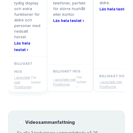
äldre.
tydlig display
telefoner, perfekt
och extra
för större hushåll
Läs hela testet ›
funktioner för
eller kontor.
äldre och
Läs hela testet ›
personer med
nedsatt
hörsel.
Läs hela
testet ›
BILLIGAST
BILLIGAST HOS
HOS
BILLIGAST HOS
Fler
i samarbete
Fler
i samarbete med
butiker
i samarbete med
Fler
med
butiker
PriceRunner
›
PriceRunner
butik
PriceRunner
›
Videosammanfattning