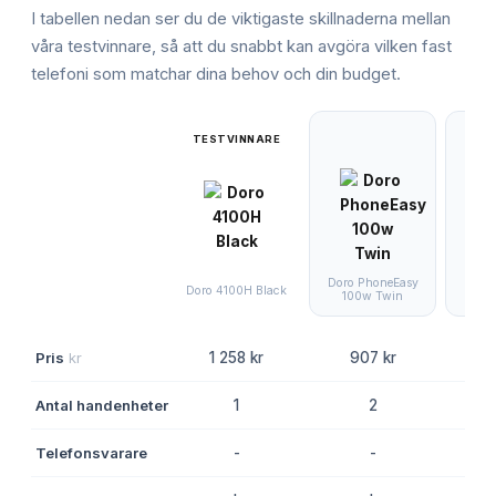
I tabellen nedan ser du de viktigaste skillnaderna mellan
våra testvinnare, så att du snabbt kan avgöra vilken
fast
telefoni
som matchar dina behov och din budget.
TESTVINNARE
Doro PhoneEasy
Doro 
Doro 4100H Black
100w Twin
Pris
kr
1 258 kr
907 kr
4
Antal handenheter
1
2
Telefonsvarare
-
-