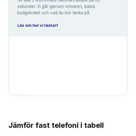
Se alla
3
testvinnare sammanfattade på 26
sekunder. Vi går igenom vinnaren, bästa
budgetvalet och vad du bör tänka på.
›
Läs om hur vi testar
JÄMFÖRELSE
Jämför
fast telefoni
i tabell