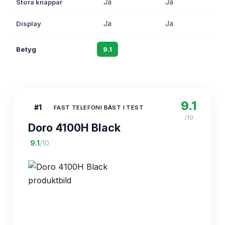
Stora knappar
Ja
Ja
Display
Ja
Ja
Betyg
9.1
8.7
9.1
#
1
FAST TELEFONI BÄST I TEST
/10
Doro 4100H Black
·
9.1
/10