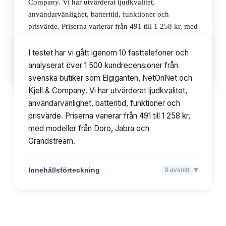
Company. Vi har utvärderat ljudkvalitet,
användarvänlighet, batteritid, funktioner och
prisvärde. Priserna varierar från 491 till 1 258 kr, med
modeller från Doro, Jabra och Grandstream.
I testet har vi gått igenom 10 fasttelefoner och
analyserat över 1 500 kundrecensioner från
▾
Innehållsförteckning
8
avsnitt
svenska butiker som Elgiganten, NetOnNet och
Kjell & Company. Vi har utvärderat ljudkvalitet,
användarvänlighet, batteritid, funktioner och
prisvärde. Priserna varierar från 491 till 1 258 kr,
med modeller från Doro, Jabra och
Grandstream.
▾
Innehållsförteckning
8
avsnitt