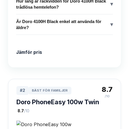
Hur lång är räckvidden för Doro 4100H Black
▾
trådlösa hemtelefon?
Är Doro 4100H Black enkel att använda för
▾
äldre?
Jämför pris
8.7
#
2
BÄST FÖR FAMILJER
/10
Doro PhoneEasy 100w Twin
·
8.7
/10