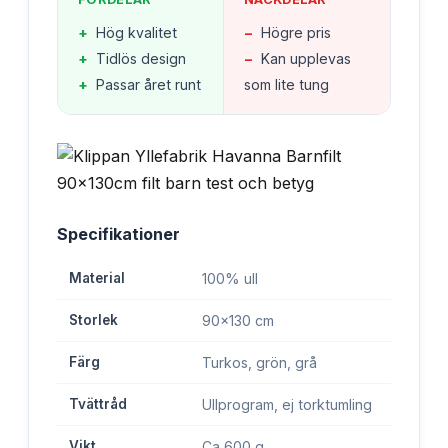
+
Hög kvalitet
−
Högre pris
+
Tidlös design
−
Kan upplevas
+
Passar året runt
som lite tung
Specifikationer
Material
100% ull
Storlek
90x130 cm
Färg
Turkos, grön, grå
Tvättråd
Ullprogram, ej torktumling
Vikt
Ca 600 g