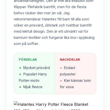
användarvänlighet. Den är inte lika exklusiv som
Klippan Yllefabrik barnfilt, men för de flesta
behov räcker den mer än väl. Jag
rekommenderar Halantex filt barn till alla som
söker en prisvärd, slitstark och tvättbar barnfilt
med lekfull design. Den är ett utmärkt val för
barnrum textilier och fungerar lika bra i spjälsäng
som på soffan.
FÖRDELAR
NACKDELAR
+
Mycket prisvärd
−
Endast
+
Populärt Harry
polyester
Potter-motiv
−
Kan kännas tunn
+
Mjuk fleece
för vissa