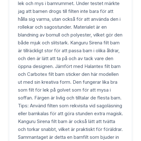
lek och mys i barnrummet. Under testet märkte
jag att barnen drogs till filten inte bara för att
hålla sig varma, utan också för att använda den i
rollekar och sagostunder. Materialet är en
blandning av bomull och polyester, vilket gör den
både mjuk och slitstark. Kanguru Sirena filt barn
är tillräckligt stor för att passa barn i olika åldrar,
och den är lätt att ta på och av tack vare den
öppna designen. Jämfört med Halantex filt barn
och Carbotex filt barn sticker den här modellen
ut med sin kreativa form. Den fungerar lika bra
som filt för lek på golvet som för att mysa i
soffan. Färgen är livlig och tilltalar de flesta barn.
Tips: Använd filten som rekvisita vid sagoläsning
eller barnkalas för att göra stunden extra magisk.
Kanguru Sirena filt barn är också lätt att tvätta
och torkar snabbt, vilket är praktiskt för föräldrar.
Sammantaget är detta en barnfilt som bjuder in