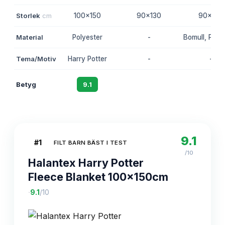
Storlek
cm
100x150
90x130
90x120
Material
Polyester
-
Bomull, Poly
Tema/Motiv
Harry Potter
-
-
Betyg
9.1
8.7
8.4
9.1
#
1
FILT BARN BÄST I TEST
/10
Halantex Harry Potter
Fleece Blanket 100x150cm
·
9.1
/10