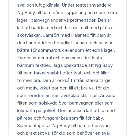
sval och luftig känsla. Under testet använde vi
Ng Baby filt barn både i spjälsäng och som extra
lager i barnvagn under vårpromenader. Den är
lätt att bädda med och tar minimalt med plats i
skötväskan. Jämfört med Halantex filt barn är
den här modellen betydligt tunnare och passar
bättre för sommarbruk eller som ett extra lager.
Färgen är neutral och passar in i de flesta
barnrum textilier. Jag uppskattade att Ng Baby
filt barn torkar snabbt efter tvätt och behåller
formen bra. Den är också fri från starka färger
och motiv, vilket gör den till ett bra val för dig
som föredrar en mer avskalad stil. Tips: Använd
filten som solskydd över barnvagnen eller som
lekmatta på golvet. Den är också lätt att ta med
på resa och fungerar bra som filt för baby.
Sammantaget är Ng Baby filt barn ett prisvärt
och praktiskt val för dig som behöver en sval