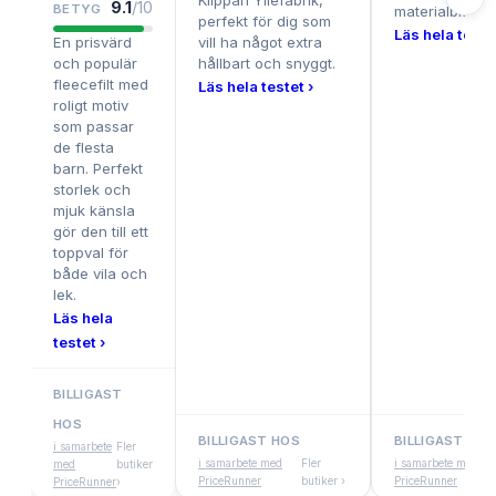
Klippan Yllefabrik,
9.1
/10
BETYG
materialblandn
perfekt för dig som
Läs hela testet
En prisvärd
vill ha något extra
och populär
hållbart och snyggt.
fleecefilt med
Läs hela testet ›
roligt motiv
som passar
de flesta
barn. Perfekt
storlek och
mjuk känsla
gör den till ett
toppval för
både vila och
lek.
Läs hela
testet ›
BILLIGAST
HOS
BILLIGAST HOS
BILLIGAST HOS
i samarbete
Fler
i samarbete med
Fler
i samarbete med
med
butiker
PriceRunner
butiker ›
PriceRunner
PriceRunner
›