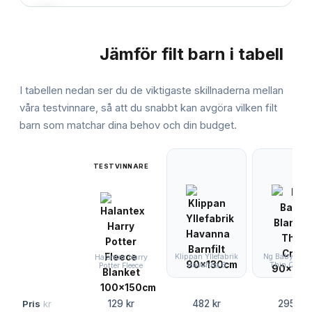
Jämför
filt barn
i tabell
JÄMFÖRELSE
I tabellen nedan ser du de viktigaste skillnaderna mellan
våra testvinnare, så att du snabbt kan avgöra vilken
filt
barn
som matchar dina behov och din budget.
TESTVINNARE
Klippan Yllefabrik
Ng Baby Blan
Halantex Harry
Havanna B
Thin Crib 9
Potter Fleece
Pris
kr
129 kr
482 kr
295 kr