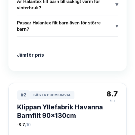
Är Halantex filt barn tillräckligt varm för
▾
vinterbruk?
Passar Halantex filt barn även för större
▾
barn?
Jämför pris
8.7
#
2
BÄSTA PREMIUMVAL
/10
Klippan Yllefabrik Havanna
Barnfilt 90x130cm
·
8.7
/10