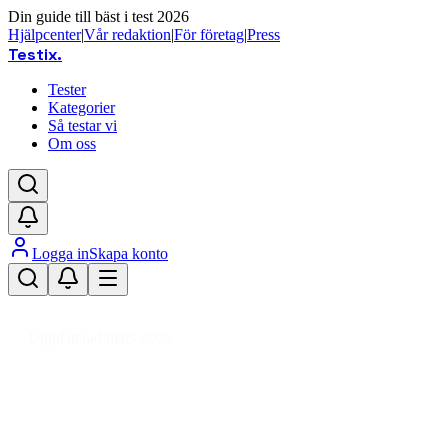
Din guide till bäst i test 2026
Hjälpcenter
|
Vår redaktion
|
För företag
|
Press
Testix
.
Tester
Kategorier
Så testar vi
Om oss
Logga in
Skapa konto
Hem
/
Barn
/
Barnrum
/
Textilier Barnrum
/
Filt barn
Uppdaterad mars 2026
Filt barn bäst i test – våra
favoriter för barnrummet 2026