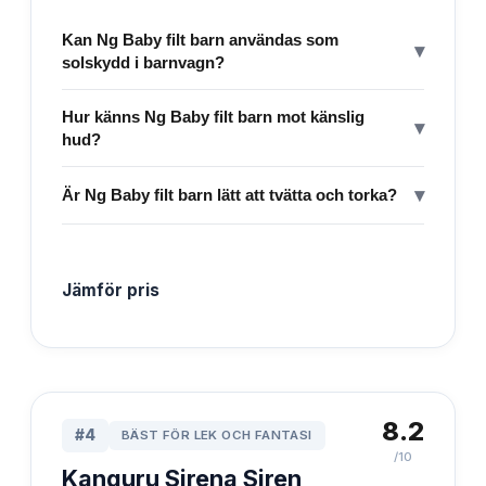
Kan Ng Baby filt barn användas som
▾
solskydd i barnvagn?
Hur känns Ng Baby filt barn mot känslig
▾
hud?
▾
Är Ng Baby filt barn lätt att tvätta och torka?
Jämför pris
8.2
#
4
BÄST FÖR LEK OCH FANTASI
/10
Kanguru Sirena Siren