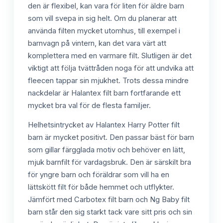
den är flexibel, kan vara för liten för äldre barn
som vill svepa in sig helt. Om du planerar att
använda filten mycket utomhus, till exempel i
barnvagn på vintern, kan det vara värt att
komplettera med en varmare filt. Slutligen är det
viktigt att följa tvättråden noga för att undvika att
fleecen tappar sin mjukhet. Trots dessa mindre
nackdelar är Halantex filt barn fortfarande ett
mycket bra val för de flesta familjer.
Helhetsintrycket av Halantex Harry Potter filt
barn är mycket positivt. Den passar bäst för barn
som gillar färgglada motiv och behöver en lätt,
mjuk barnfilt för vardagsbruk. Den är särskilt bra
för yngre barn och föräldrar som vill ha en
lättskött filt för både hemmet och utflykter.
Jämfört med Carbotex filt barn och Ng Baby filt
barn står den sig starkt tack vare sitt pris och sin