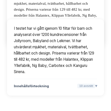
mjukhet, materialval, tvättbarhet, hållbarhet och
design. Priserna varierar från 129 till 482 kr, med
modeller från Halantex, Klippan Yllefabrik, Ng Baby,
Carbotex och Kanguru Sirena.
I testet har vi gått igenom 10 filtar för barn och
analyserat över 1200 kundrecensioner från
▾
Innehållsförteckning
10
avsnitt
Jollyroom, Babyland och Lekmer. Vi har
utvärderat mjukhet, materialval, tvättbarhet,
hållbarhet och design. Priserna varierar från 129
till 482 kr, med modeller från Halantex, Klippan
Yllefabrik, Ng Baby, Carbotex och Kanguru
Sirena.
▾
Innehållsförteckning
10
avsnitt