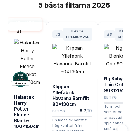
5
bästa
filtarna
2026
TOPPLISTA
FILT BARN
BÄST I TEST
#
1
BÄSTA
BÄST 
#
2
#
3
PREMIUMVAL
SPJÄL
2026
Ng Baby Bla
.
Testix
Thin Crib
BÄST I TEST
Klippan
90x120cm
Yllefabrik
Halantex
BETYG
Havanna Barnfilt
Harry
90x130cm
Tunn och smidi
Potter
8.7
/10
BETYG
som är perfekt
Fleece
anpassad för
En klassisk barnfilt i
Blanket
spjälsängar o
hög kvalitet från
100x150cm
små barn, med
›