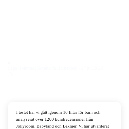
Den bästa filten för barn 2026 är Halantex Harry Potter
Fleece Blanket, en mjuk och färgglad filt i polyester
som passar både mys och lek. Priset ligger på 129 kr
och den har snabbt blivit en favorit hos både barn och
föräldrar.
Observera att vi kan få provision via återförsäljarlänkar. Inga
varumärken betalar för våra omdömen.
Saga Holmberg
Skönhet & Barnexpert
·
27 juli 2026
I testet har vi gått igenom 10 filtar för barn och
analyserat över 1200 kundrecensioner från
Jollyroom, Babyland och Lekmer. Vi har utvärderat