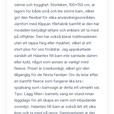
värme och trygghet. Storleken, 100x150 cm, är
lagom för både små och lite större barn, vilket
gör den flexibel för olika användningsområden.
Jämfört med Klippan Yllefabrik barnfilt är den här
modellen betydligt lättare och enklare att ta med
på utflykter. Den har också klarat tvättmaskinen
utan att tappa färg eller mjukhet, vilket är ett
stort plus för oss föräldrar. Jag uppskattade
särskilt att Halantex filt barn inte samlade damm
eller ludd, något som annars är vanligt med
fleece. Priset är överkomligt, vilket gör den
tillgänglig för de flesta familjer. Om du letar efter
en barnfilt fleece som fungerar lika bra i
spjälsäng som i barnvagn är detta ett utmärkt val.
Tips: Lägg filten i barnets säng en stund innan
läggdags för att skapa en varm och inbjudande
sovmiljö. Halantex filt barn är också lätt att vika
ihop och ta med på resor. Sammantaget är det