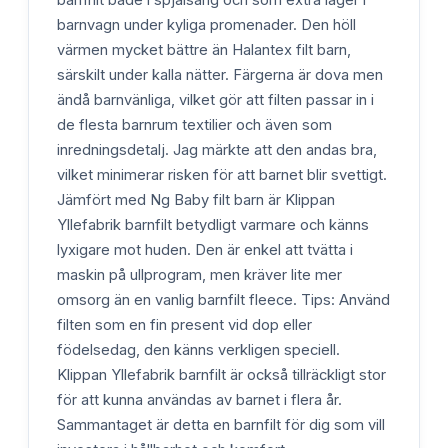
barnfilt både i spjälsäng och som extra lager i
barnvagn under kyliga promenader. Den höll
värmen mycket bättre än Halantex filt barn,
särskilt under kalla nätter. Färgerna är dova men
ändå barnvänliga, vilket gör att filten passar in i
de flesta barnrum textilier och även som
inredningsdetalj. Jag märkte att den andas bra,
vilket minimerar risken för att barnet blir svettigt.
Jämfört med Ng Baby filt barn är Klippan
Yllefabrik barnfilt betydligt varmare och känns
lyxigare mot huden. Den är enkel att tvätta i
maskin på ullprogram, men kräver lite mer
omsorg än en vanlig barnfilt fleece. Tips: Använd
filten som en fin present vid dop eller
födelsedag, den känns verkligen speciell.
Klippan Yllefabrik barnfilt är också tillräckligt stor
för att kunna användas av barnet i flera år.
Sammantaget är detta en barnfilt för dig som vill