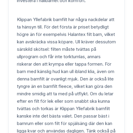
investera i hållbarhet och komfort.
Klippan Yllefabrik barnfilt har några nackdelar att
ta hänsyn till. För det första är priset betydligt
högre än för exempelvis Halantex filt barn, vilket
kan avskräcka vissa köpare. Ull kräver dessutom
särskild skötsel: filten måste tvättas på
ullprogram och får inte torktumlas, annars
riskerar den att krympa eller tappa formen. För
barn med känslig hud kan ull ibland klia, även om
denna barnfilt är ovanligt mjuk. Den är också lite
tyngre än en barnfilt fleece, vilket kan göra den
mindre smidig att ta med på utflykt. Om du letar
efter en filt för lek eller som snabbt ska kunna
tvättas och torkas är Klippan Yllefabrik barnfilt
kanske inte det bästa valet. Den passar bäst i
barnrum eller som filt för spjälsäng där den kan
ligga kvar och användas dagligen. Tänk också på