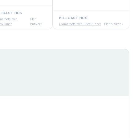
LLIGAST HOS
BILLIGAST HOS
amarbete med
Fler
ceRunner
butiker ›
i samarbete med PriceRunner
Fler butiker ›