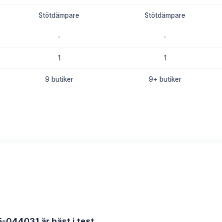
Stötdämpare
Stötdämpare
-
-
1
1
9 butiker
9+ butiker
8.5
8.3
35-044031 är bäst i test