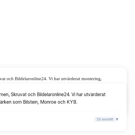
vat och Bildelaronline24. Vi har utvärderat montering,
n, Monroe och KYB.
men, Skruvat och Bildelaronline24. Vi har utvärderat
a märken som Bilstein, Monroe och KYB.
▾
10
avsnitt
▾
10
avsnitt