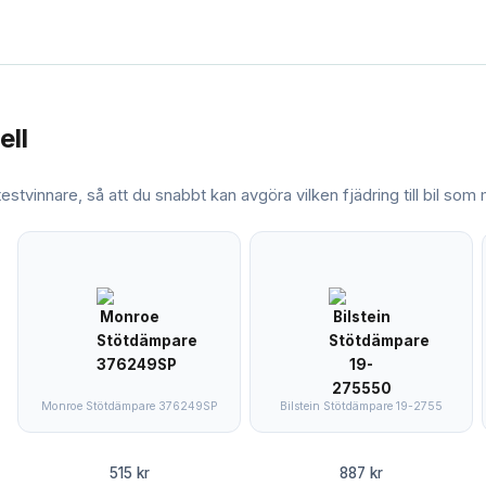
ell
 testvinnare, så att du snabbt kan avgöra vilken
fjädring till bil
som m
Monroe Stötdämpare 376249SP
Bilstein Stötdämpare 19-2755
515 kr
887 kr