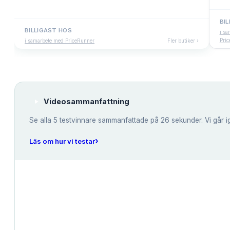
BI
BILLIGAST HOS
i sa
Pri
i samarbete med PriceRunner
Fler butiker ›
Videosammanfattning
Se alla
5
testvinnare sammanfattade på 26 sekunder. Vi går i
›
Läs om hur vi testar