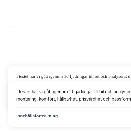
förbättrad komfort till ett pris på 2 049 kr.
Observera att vi kan få provision via återförsäljarlänkar. Inga varumärken bet
Hugo Dahlgren
Fordon, Friluftsliv & Outdoorexpert
·
27 juli 2026
I testet har vi gått igenom 10 fjädringar till bil och analyse
komfort, hållbarhet, prisvärdhet och passform. Priserna varie
I testet har vi gått igenom 10 fjädringar till bil och an
montering, komfort, hållbarhet, prisvärdhet och passform.
Innehållsförteckning
Innehållsförteckning