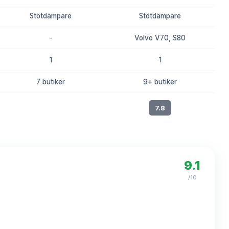
Stötdämpare
Stötdämpare
-
Volvo V70, S80
1
1
7 butiker
9+ butiker
8.0
7.8
9.1
/10