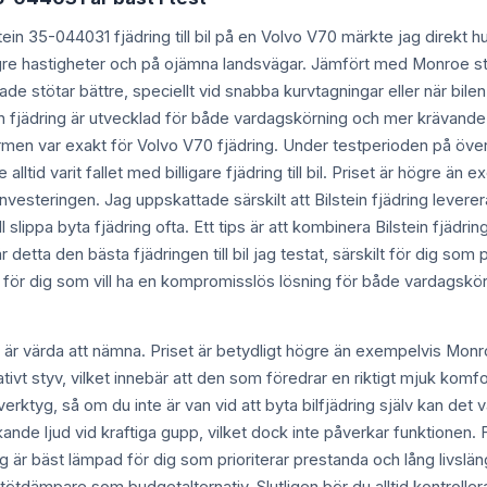
tein 35-044031 fjädring till bil på en Volvo V70 märkte jag direkt 
ögre hastigheter och på ojämna landsvägar. Jämfört med Monroe 
rade stötar bättre, speciellt vid snabba kurvtagningar eller när bi
tein fjädring är utvecklad för både vardagskörning och mer krävande
rmen var exakt för Volvo V70 fjädring. Under testperioden på över 5
alltid varit fallet med billigare fjädring till bil. Priset är högre 
investeringen. Jag uppskattade särskilt att Bilstein fjädring lever
l slippa byta fjädring ofta. Ett tips är att kombinera Bilstein fjä
detta den bästa fjädringen till bil jag testat, särskilt för dig som 
al för dig som vill ha en kompromisslös lösning för både vardagskör
som är värda att nämna. Priset är betydligt högre än exempelvis Mo
ivt styv, vilket innebär att den som föredrar en riktigt mjuk komfo
erktyg, så om du inte är van vid att byta bilfjädring själv kan det v
lickande ljud vid kraftiga gupp, vilket dock inte påverkar funktionen.
jädring är bäst lämpad för dig som prioriterar prestanda och lång liv
tötdämpare som budgetalternativ. Slutligen bör du alltid kontrollera a