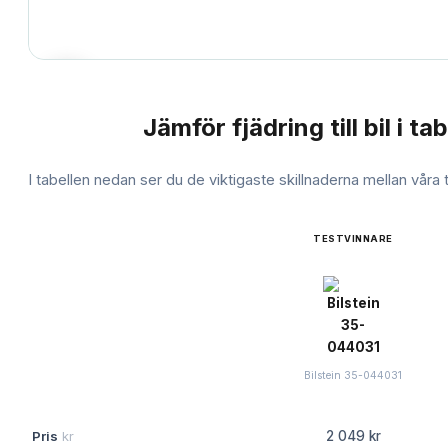
Jämför
fjädring till bil
i tab
JÄMFÖRELSE
I tabellen nedan ser du de viktigaste skillnaderna mellan våra
TESTVINNARE
Bilstein 35-044031
Pris
kr
2 049 kr