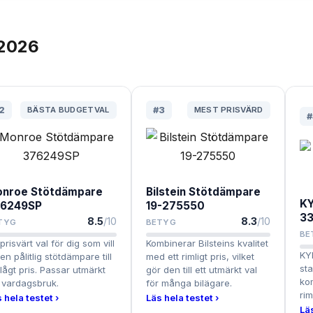
2026
2
BÄSTA BUDGETVAL
#
3
MEST PRISVÄRD
#
nroe Stötdämpare
Bilstein Stötdämpare
KY
6249SP
19-275550
3
8.5
/10
8.3
/10
TYG
BETYG
BE
 prisvärt val för dig som vill
Kombinerar Bilsteins kvalitet
KYB
en pålitlig stötdämpare till
med ett rimligt pris, vilket
sta
 lågt pris. Passar utmärkt
gör den till ett utmärkt val
kom
 vardagsbruk.
för många bilägare.
rim
 hela testet ›
Läs hela testet ›
Läs