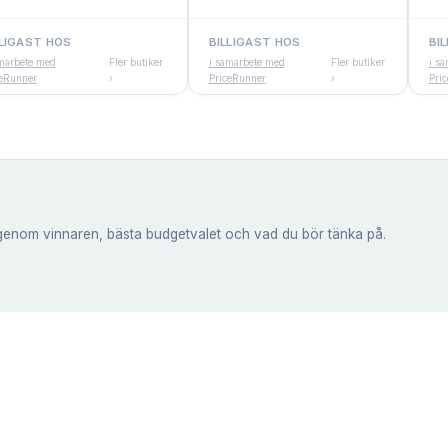
LLIGAST HOS
BILLIGAST HOS
BI
marbete med
Fler butiker
i samarbete med
Fler butiker
i s
ceRunner
›
PriceRunner
›
Pri
genom vinnaren, bästa budgetvalet och vad du bör tänka på.