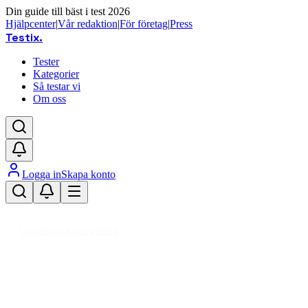
Din guide till bäst i test 2026
Hjälpcenter
|
Vår redaktion
|
För företag
|
Press
Testix
.
Tester
Kategorier
Så testar vi
Om oss
Logga in
Skapa konto
Hem
/
Fordon
/
Fordonsdelar
/
Chassidelar
/
Fjädring till bil
Uppdaterad mars 2026
Fjädring till bil bäst i test 2026
Den bästa fjädringen till bil 2026 är Bilstein 35-044031, so