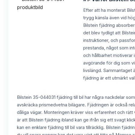
Efter att ha monterat Bils
trygg känsla även vid h
Bilstein fjädring absorbe
det blev tydligt att Bils
instruktioner, och passfo
prestanda, något som inte 
och hållbarhet motiverar 
avgörande för dig som vil
livslängd. Sammantaget är 
fjädring är ett utmärkt v
Bilstein 35-044031 fjädring till bil har några nackdelar 
avskräcka prismedvetna bilägare. Fjädringen är också relat
dåliga vägar. Monteringen kräver viss erfarenhet och rätt v
är att Bilstein fjädring ibland kan ge ifrån sig ett svagt k
kan en enklare fjädring till bil vara tillräcklig. Bilstein f
du vill spara pengar kan det vara värt att titta på Monroe s