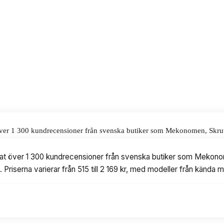
alar för våra omdömen.
rat över 1 300 kundrecensioner från svenska butiker som Mekonomen, Skru
rar från 515 till 2 169 kr, med modeller från kända märken som Bilstei
alyserat över 1 300 kundrecensioner från svenska butiker som Mekono
 Priserna varierar från 515 till 2 169 kr, med modeller från känd