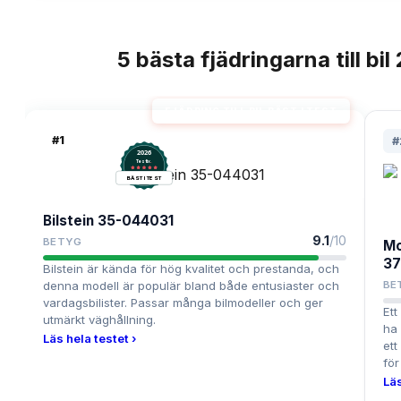
5
bästa
fjädringarna till bil
TOPPLISTA
FJÄDRING TILL BIL BÄST I TEST
#
1
#
2026
.
Testix
BÄST I TEST
Bilstein 35-044031
9.1
/10
BETYG
Mo
37
Bilstein är kända för hög kvalitet och prestanda, och
denna modell är populär bland både entusiaster och
BE
vardagsbilister. Passar många bilmodeller och ger
Ett
utmärkt väghållning.
ha 
Läs hela testet ›
ett
för
Läs