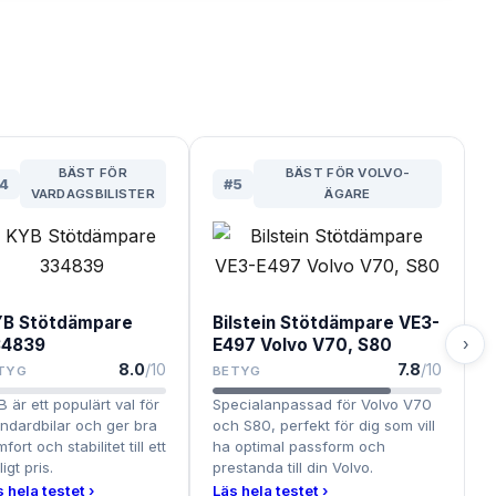
BÄST FÖR
BÄST FÖR VOLVO-
4
#
5
VARDAGSBILISTER
ÄGARE
B Stötdämpare
Bilstein Stötdämpare VE3-
›
34839
E497 Volvo V70, S80
8.0
/10
7.8
/10
TYG
BETYG
 är ett populärt val för
Specialanpassad för Volvo V70
ndardbilar och ger bra
och S80, perfekt för dig som vill
fort och stabilitet till ett
ha optimal passform och
ligt pris.
prestanda till din Volvo.
 hela testet ›
Läs hela testet ›