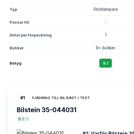
Typ
Stötdämpare
Passar till
-
Antal per förpackning
1
Butiker
9+ butiker
Betyg
9.1
#
1
FJÄDRING TILL BIL BÄST I TEST
Bilstein 35-044031
·
9.1
/10
#1: Varför Bilstein 