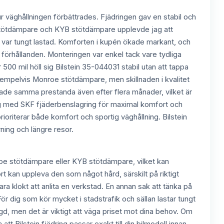
hur väghållningen förbättrades. Fjädringen gav en stabil och
stötdämpare och KYB stötdämpare upplevde jag att
len var tungt lastad. Komforten i kupén ökade markant, och
 förhållanden. Monteringen var enkel tack vare tydliga
00 mil höll sig Bilstein 35-044031 stabil utan att tappa
än exempelvis Monroe stötdämpare, men skillnaden i kvalitet
erade samma prestanda även efter flera månader, vilket är
dring med SKF fjäderbenslagring för maximal komfort och
prioriterar både komfort och sportig väghållning. Bilstein
ning och längre resor.
nroe stötdämpare eller KYB stötdämpare, vilket kan
rt kan uppleva den som något hård, särskilt på riktigt
ara klokt att anlita en verkstad. En annan sak att tänka på
 För dig som kör mycket i stadstrafik och sällan lastar tungt
slängd, men det är viktigt att väga priset mot dina behov. Om
tt Bilstein fjädring passar exakt till din bilmodell innan