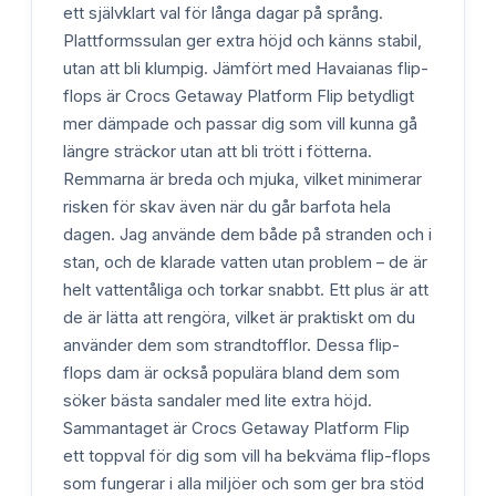
ett självklart val för långa dagar på språng.
Plattformssulan ger extra höjd och känns stabil,
utan att bli klumpig. Jämfört med Havaianas flip-
flops är Crocs Getaway Platform Flip betydligt
mer dämpade och passar dig som vill kunna gå
längre sträckor utan att bli trött i fötterna.
Remmarna är breda och mjuka, vilket minimerar
risken för skav även när du går barfota hela
dagen. Jag använde dem både på stranden och i
stan, och de klarade vatten utan problem – de är
helt vattentåliga och torkar snabbt. Ett plus är att
de är lätta att rengöra, vilket är praktiskt om du
använder dem som strandtofflor. Dessa flip-
flops dam är också populära bland dem som
söker bästa sandaler med lite extra höjd.
Sammantaget är Crocs Getaway Platform Flip
ett toppval för dig som vill ha bekväma flip-flops
som fungerar i alla miljöer och som ger bra stöd