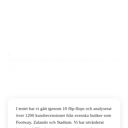
Den bästa flip-flopsen 2026 är Havaianas Slim Square,
en stilren och bekväm flip-flop för dam till ett pris på
244 kr. Den känns stabil, är lätt på foten och ger ett
skönt grepp även på varma dagar.
Observera att vi kan få provision via återförsäljarlänkar. Inga
varumärken betalar för våra omdömen.
Hugo Dahlgren
Fordon, Friluftsliv & Outdoorexpert
·
27 juli
2026
I testet har vi gått igenom 10 flip-flops och analyserat
över 1200 kundrecensioner från svenska butiker som
Footway, Zalando och Stadium. Vi har utvärderat