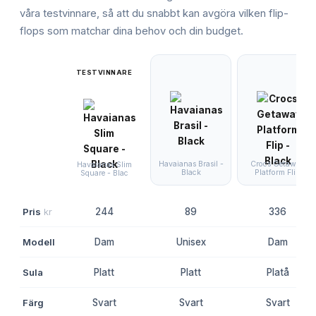
våra testvinnare, så att du snabbt kan avgöra vilken
flip-
flops
som matchar dina behov och din budget.
TESTVINNARE
Havaianas Brasil -
Crocs Getaway
Havaianas Slim
Black
Platform Flip
Square - Blac
Pris
kr
244
89
336
Modell
Dam
Unisex
Dam
Sula
Platt
Platt
Platå
Färg
Svart
Svart
Svart