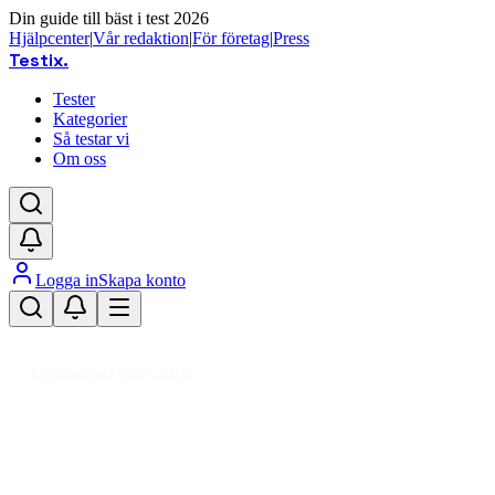
Din guide till bäst i test 2026
Hjälpcenter
|
Vår redaktion
|
För företag
|
Press
Testix
.
Tester
Kategorier
Så testar vi
Om oss
Logga in
Skapa konto
Hem
/
Kläder
/
Skor
/
Tofflor & Sandaler
/
Flip-flops
Uppdaterad mars 2026
Flip-flops bäst i test 2026 –
bekväma sandaler för sommaren