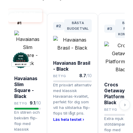
FLIP-FLOPS
BÄST I TEST
#
1
BÄSTA
BÄST
#
2
BUDGETVAL
#
3
FÖR
KOMFO
2026
.
Testix
Havaianas Brasil
BÄST I TEST
- Black
8.7
/10
BETYG
Havaianas
Slim
Crocs
Ett prisvärt alternativ
Square -
Getaway
med klassisk
Black
Havaianas-kvalitet,
Platform Flip
perfekt för dig som
Black
9.1
/10
BETYG
›
vill ha slitstarka flip-
8.
BETYG
En stilren och
flops till lågt pris.
bekväm flip-
Extra mjuk och
Läs hela testet ›
flop med
stötdämpande f
klassisk
flop med