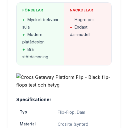
FÖRDELAR
NACKDELAR
+
Mycket bekväm
−
Högre pris
sula
−
Endast
+
Modern
dammodell
platådesign
+
Bra
stötdämpning
Specifikationer
Typ
Flip-Flop, Dam
Material
Croslite (syntet)