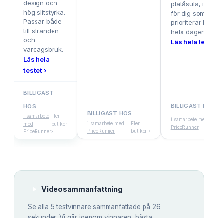
design och
platåsula, ideal
hög slitstyrka.
för dig som
Passar både
prioriterar komf
till stranden
hela dagen.
och
Läs hela testet
vardagsbruk.
Läs hela
testet ›
BILLIGAST
BILLIGAST HOS
HOS
BILLIGAST HOS
Fle
i samarbete
Fler
i samarbete med
i samarbete med
Fler
but
med
butiker
PriceRunner
PriceRunner
butiker ›
›
PriceRunner
›
Videosammanfattning
Se alla
5
testvinnare sammanfattade på 26
sekunder. Vi går igenom vinnaren, bästa