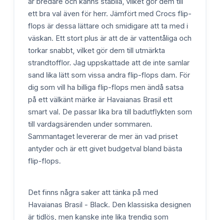
är bredare och känns stabila, vilket gör dem till
ett bra val även för herr. Jämfört med Crocs flip-
flops är dessa lättare och smidigare att ta med i
väskan. Ett stort plus är att de är vattentåliga och
torkar snabbt, vilket gör dem till utmärkta
strandtofflor. Jag uppskattade att de inte samlar
sand lika lätt som vissa andra flip-flops dam. För
dig som vill ha billiga flip-flops men ändå satsa
på ett välkänt märke är Havaianas Brasil ett
smart val. De passar lika bra till badutflykten som
till vardagsärenden under sommaren.
Sammantaget levererar de mer än vad priset
antyder och är ett givet budgetval bland bästa
flip-flops.
Det finns några saker att tänka på med
Havaianas Brasil - Black. Den klassiska designen
är tidlös, men kanske inte lika trendig som