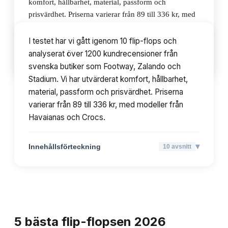
komfort, hållbarhet, material, passform och
prisvärdhet. Priserna varierar från 89 till 336 kr, med
modeller från Havaianas och Crocs.
I testet har vi gått igenom 10 flip-flops och
analyserat över 1200 kundrecensioner från
▾
Innehållsförteckning
10
avsnitt
svenska butiker som Footway, Zalando och
Stadium. Vi har utvärderat komfort, hållbarhet,
material, passform och prisvärdhet. Priserna
varierar från 89 till 336 kr, med modeller från
Havaianas och Crocs.
▾
Innehållsförteckning
10
avsnitt
TOPPLISTA
5
bästa
flip-flopsen
2026