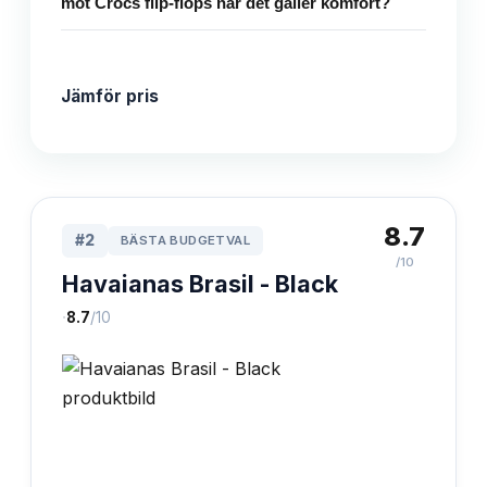
mot Crocs flip-flops när det gäller komfort?
Jämför pris
8.7
#
2
BÄSTA BUDGETVAL
/10
Havaianas Brasil - Black
·
8.7
/10