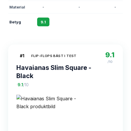
Material
-
-
-
Betyg
9.1
8.7
8.5
9.1
#
1
FLIP-FLOPS BÄST I TEST
/10
Havaianas Slim Square -
Black
·
9.1
/10