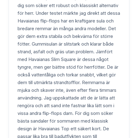
dig som söker ett robust och klassiskt alternativ
för herr. Under testet märkte jag direkt att dessa
Havaianas flip-flops har en kraftigare sula och
bredare remmar än många andra modeller. Det
gör dem extra stabila och bekväma för större
fötter. Gummisulan är slitstark och klarar både
strand, asfalt och gräs utan problem. Jämfört
med Havaianas Slim Square är dessa något
tyngre, men ger bättre stöd för herrfötter. De är
också vattentåliga och torkar snabbt, vilket gör
dem till utmärkta strandtofflor. Remmarna är
mjuka och skaver inte, även efter flera timmars
användning. Jag uppskattade att de är lätta att
rengöra och att sand inte fastnar lika lätt som i
vissa andra flip-flops dam. För dig som söker
bästa sandaler för sommaren med klassisk
design är Havaianas Top ett säkert kort. De
passar lika bra till badutflykten som till