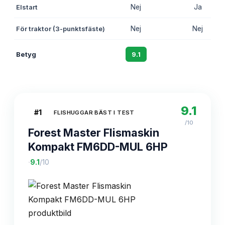
Elstart
Nej
Ja
För traktor (3-punktsfäste)
Nej
Nej
Betyg
9.1
8.7
9.1
#
1
FLISHUGGAR BÄST I TEST
/10
Forest Master Flismaskin
Kompakt FM6DD-MUL 6HP
·
9.1
/10