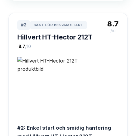
8.7
#
2
BÄST FÖR BEKVÄM START
/10
Hillvert HT-Hector 212T
·
8.7
/10
#2: Enkel start och smidig hantering