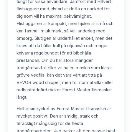
tungt för vissa användare. Jämfört med Hillvert
flishuggare med elstart är detta en nackdel för
dig som vill ha maximal bekvämlighet.
Flishuggaren är kompakt, men hjulen är små och
kan fastna i mjuk mark, så välj underlag med
omsorg. Slutligen är underhållet enkelt, men det
krävs att du håller koll på oljenivån och rengör
knivarna regelbundet för att bibehålla
prestandan. Om du har stora mängder
trädgårdsavfall eller vill ha en maskin som klarar
grövre vedflis, kan det vara värt att titta på
VEVOR wood chipper, men för normal villa- eller
radhusträdgård räcker Forest Master flismaskin
långt.
Helhetsintrycket av Forest Master flismaskin är
mycket positivt. Den är smidig, stark och
tillräckligt mångsidig för de flesta
trädgårdsarbeten. Jag tycker att den passar bäst