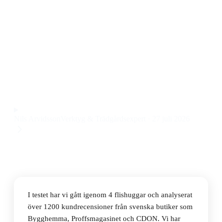
Den bästa flishuggaren 2026 är Forest Master
Flismaskin Kompakt FM6DD-MUL 6HP, en kraftfull
och smidig flismaskin för trädgårdsavfall till ett pris på
7 585 kr.
Observera att vi kan få provision via återförsäljarlänkar. Inga
varumärken betalar för våra omdömen.
Nils Arvidsson
Verktyg & Trädgårdsexpert
·
27 juli 2026
I testet har vi gått igenom 4 flishuggar och analyserat
över 1200 kundrecensioner från svenska butiker som
Bygghemma, Proffsmagasinet och CDON. Vi har