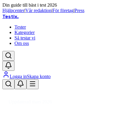
Din guide till bäst i test 2026
Hjälpcenter
|
Vår redaktion
|
För företag
|
Press
Testix
.
Tester
Kategorier
Så testar vi
Om oss
Logga in
Skapa konto
Hem
/
Trädgård
/
Trädgårdsmaskiner
/
Flishuggar
Uppdaterad mars 2026
Flishuggar bäst i test – våra
erfarenheter av flismaskiner för
trädgård 2026