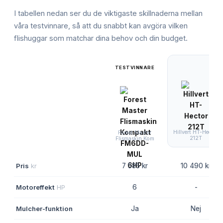
I tabellen nedan ser du de viktigaste skillnaderna mellan
våra testvinnare, så att du snabbt kan avgöra vilken
flishuggar
som matchar dina behov och din budget.
TESTVINNARE
Hillvert HT-Hector
Forest Master
212T
Flismaskin Kom
Pris
kr
7 585 kr
10 490 kr
Motoreffekt
HP
6
-
Mulcher-funktion
Ja
Nej