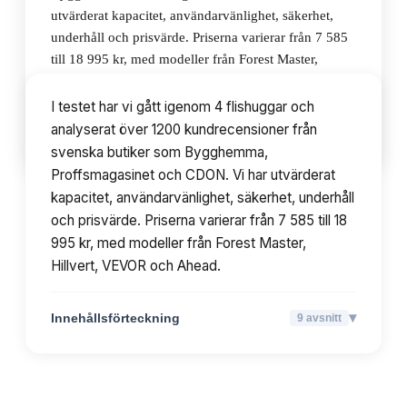
utvärderat kapacitet, användarvänlighet, säkerhet,
underhåll och prisvärde. Priserna varierar från 7 585
till 18 995 kr, med modeller från Forest Master,
Hillvert, VEVOR och Ahead.
I testet har vi gått igenom 4 flishuggar och
analyserat över 1200 kundrecensioner från
▾
Innehållsförteckning
9
avsnitt
svenska butiker som Bygghemma,
Proffsmagasinet och CDON. Vi har utvärderat
kapacitet, användarvänlighet, säkerhet, underhåll
och prisvärde. Priserna varierar från 7 585 till 18
995 kr, med modeller från Forest Master,
Hillvert, VEVOR och Ahead.
▾
Innehållsförteckning
9
avsnitt