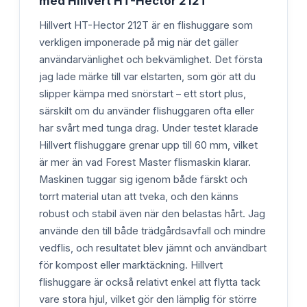
med Hillvert HT-Hector 212T
Hillvert HT-Hector 212T är en flishuggare som
verkligen imponerade på mig när det gäller
användarvänlighet och bekvämlighet. Det första
jag lade märke till var elstarten, som gör att du
slipper kämpa med snörstart – ett stort plus,
särskilt om du använder flishuggaren ofta eller
har svårt med tunga drag. Under testet klarade
Hillvert flishuggare grenar upp till 60 mm, vilket
är mer än vad Forest Master flismaskin klarar.
Maskinen tuggar sig igenom både färskt och
torrt material utan att tveka, och den känns
robust och stabil även när den belastas hårt. Jag
använde den till både trädgårdsavfall och mindre
vedflis, och resultatet blev jämnt och användbart
för kompost eller marktäckning. Hillvert
flishuggare är också relativt enkel att flytta tack
vare stora hjul, vilket gör den lämplig för större