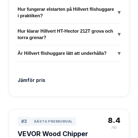
Hur fungerar elstarten på Hillvert flishuggare
▾
i praktiken?
Hur klarar Hillvert HT-Hector 212T grova och
▾
torra grenar?
▾
Är Hillvert flishuggare lätt att underhålla?
Jämför pris
8.4
#
3
BÄSTA PREMIUMVAL
/10
VEVOR Wood Chipper