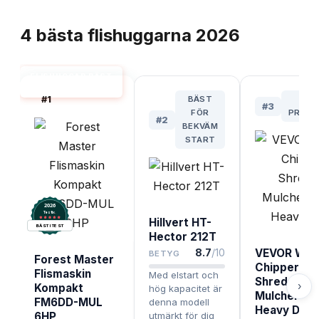
TOPPLISTA
4
bästa
flishuggarna
2026
FLISHUGGAR BÄST
I TEST
#
1
BÄST
BÄS
#
3
FÖR
PREMI
#
2
BEKVÄM
START
2026
.
Testix
Hillvert HT-
BÄST I TEST
Hector 212T
8.7
/10
VEVOR Wo
BETYG
Forest Master
Chipper
Flismaskin
Med elstart och
Shredder
›
Kompakt
hög kapacitet är
Mulcher 12
FM6DD-MUL
denna modell
Heavy Duty
6HP
utmärkt för dig