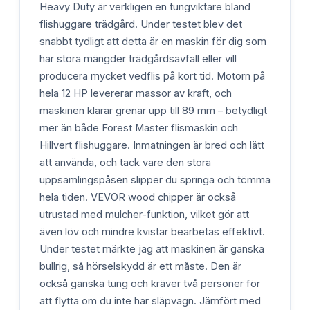
Heavy Duty är verkligen en tungviktare bland
flishuggare trädgård. Under testet blev det
snabbt tydligt att detta är en maskin för dig som
har stora mängder trädgårdsavfall eller vill
producera mycket vedflis på kort tid. Motorn på
hela 12 HP levererar massor av kraft, och
maskinen klarar grenar upp till 89 mm – betydligt
mer än både Forest Master flismaskin och
Hillvert flishuggare. Inmatningen är bred och lätt
att använda, och tack vare den stora
uppsamlingspåsen slipper du springa och tömma
hela tiden. VEVOR wood chipper är också
utrustad med mulcher-funktion, vilket gör att
även löv och mindre kvistar bearbetas effektivt.
Under testet märkte jag att maskinen är ganska
bullrig, så hörselskydd är ett måste. Den är
också ganska tung och kräver två personer för
att flytta om du inte har släpvagn. Jämfört med