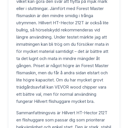
vilket kan göra den svår att flytta på mjuk mark
eller i sluttningar. Jämfört med Forest Master
flismaskin är den mindre smidig i trånga
utrymmen. Hillvert HT-Hector 212T är också lite
bullrig, så hörselskydd rekommenderas vid
längre användning. Under testet märkte jag att
inmatningen kan bli trög om du försöker mata in
för mycket material samtidigt – det är bättre att
ta det lugnt och mata in mindre mängder åt
gången. Priset är något högre än Forest Master
flismaskin, men du får å andra sidan elstart och
lite högre kapacitet. Om du har mycket grovt
trädgårdsavfall kan VEVOR wood chipper vara
ett bättre val, men för normal användning
fungerar Hillvert flishuggare mycket bra.
Sammanfattningsvis är Hillvert HT-Hector 212T
en flishuggare som passar dig som prioriterar
bekvämlighet och enkel start. Den är stark, stabil