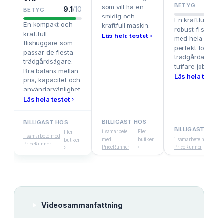
BETYG
som vill ha en
9.1
/10
BETYG
smidig och
En kraftfull oc
En kompakt och
kraftfull maskin.
robust flishug
kraftfull
Läs hela testet ›
med hela 12 H
flishuggare som
perfekt för stö
passar de flesta
trädgårdar oc
trädgårdsägare.
tuffare jobb.
Bra balans mellan
Läs hela teste
pris, kapacitet och
användarvänlighet.
Läs hela testet ›
BILLIGAST HOS
BILLIGAST HOS
BILLIGAST HO
i samarbete
Fler
Fler
i samarbete med
med
butiker
i samarbete med
butiker
PriceRunner
PriceRunner
›
PriceRunner
›
Videosammanfattning