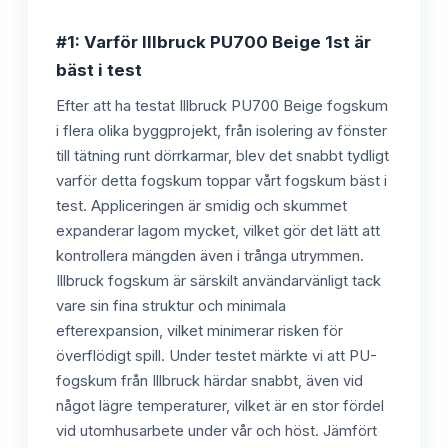
#1: Varför Illbruck PU700 Beige 1st är
bäst i test
Efter att ha testat Illbruck PU700 Beige fogskum
i flera olika byggprojekt, från isolering av fönster
till tätning runt dörrkarmar, blev det snabbt tydligt
varför detta fogskum toppar vårt fogskum bäst i
test. Appliceringen är smidig och skummet
expanderar lagom mycket, vilket gör det lätt att
kontrollera mängden även i trånga utrymmen.
Illbruck fogskum är särskilt användarvänligt tack
vare sin fina struktur och minimala
efterexpansion, vilket minimerar risken för
överflödigt spill. Under testet märkte vi att PU-
fogskum från Illbruck härdar snabbt, även vid
något lägre temperaturer, vilket är en stor fördel
vid utomhusarbete under vår och höst. Jämfört