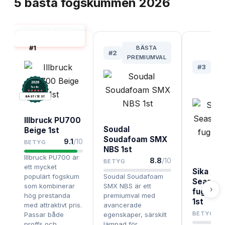
5
bästa
fogskummen
2026
FOGSKUM BÄST I
TEST
#
1
BÄSTA
B
#
2
PREMIUMVAL
F
#
3
Å
RU
2026
B
.
Testix
BÄST I TEST
Illbruck PU700
Soudal
Beige 1st
Soudafoam SMX
9.1
/10
BETYG
NBS 1st
Illbruck PU700 är
8.8
/10
BETYG
ett mycket
Sika All
populärt fogskum
Soudal Soudafoam
Seasons
som kombinerar
SMX NBS är ett
›
fugesk
hög prestanda
premiumval med
1st
med attraktivt pris.
avancerade
8
BETYG
Passar både
egenskaper, särskilt
proffs och
lämpad för