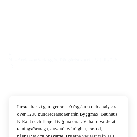
Den bästa fogskummen 2026 är Illbruck PU700 Beige,
ett fogskum som ger riktigt bra täthet och är lätt att
applicera, till ett pris på 114 kr.
Observera att vi kan få provision via återförsäljarlänkar. Inga
varumärken betalar för våra omdömen.
Nils Arvidsson
Verktyg & Trädgårdsexpert
·
27 juli 2026
I testet har vi gått igenom 10 fogskum och analyserat
över 1200 kundrecensioner från Byggmax, Bauhaus,
K-Rauta och Beijer Byggmaterial. Vi har utvärderat
tätningsförmåga, användarvänlighet, torktid,
hållbarhet och prisvärde. Priserna varierar från 110