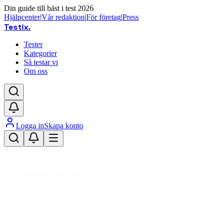
Din guide till bäst i test 2026
Hjälpcenter
|
Vår redaktion
|
För företag
|
Press
Testix
.
Tester
Kategorier
Så testar vi
Om oss
Logga in
Skapa konto
Hem
/
DIY
/
Byggvaror & Elartiklar
/
Byggmaterial
/
Tätningsmedel, Kemikalier & Spackel
/
Fogskum
Uppdaterad mars 2026
Fogskum bäst i test 2026 – testade
tätningsmedel för bygg