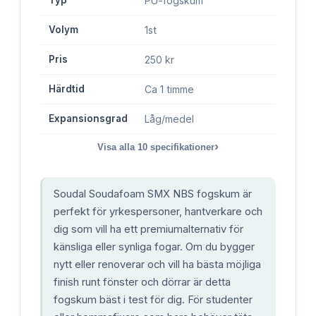
PU-fogskum
Volym
1st
Pris
250 kr
Härdtid
Ca 1 timme
Expansionsgrad
Låg/medel
›
Visa alla
10
specifikationer
Soudal Soudafoam SMX NBS fogskum är
perfekt för yrkespersoner, hantverkare och
dig som vill ha ett premiumalternativ för
känsliga eller synliga fogar. Om du bygger
nytt eller renoverar och vill ha bästa möjliga
finish runt fönster och dörrar är detta
fogskum bäst i test för dig. För studenter