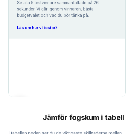
Se alla
5
testvinnare sammanfattade på 26
sekunder. Vi går igenom vinnaren, bästa
budgetvalet och vad du bör tänka på.
›
Läs om hur vi testar
Jämför
fogskum
i tabell
JÄMFÖRELSE
I tabellen nedan ser du de viktigaste skillnaderna mellan