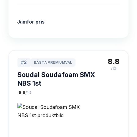
Jämför pris
8.8
#
2
BÄSTA PREMIUMVAL
/10
Soudal Soudafoam SMX
NBS 1st
·
8.8
/10