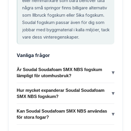
eller hemmafixare som bara behöver täta
några små springor finns billigare alternativ
som Illbruck fogskum eller Sika fogskum.
Soudal fogskum passar även för dig som
jobbar med byggmaterial i kalla miljöer, tack
vare dess vinteregenskaper.
Vanliga frågor
Är Soudal Soudafoam SMX NBS fogskum
▾
lämpligt för utomhusbruk?
Hur mycket expanderar Soudal Soudafoam
▾
SMX NBS fogskum?
Kan Soudal Soudafoam SMX NBS användas
▾
för stora fogar?