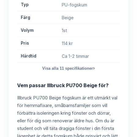
Typ
PU-fogskum
Färg
Beige
Volym
1st
Pris
114 kr
Härdtid
Ca 1-2 timmar
›
Visa alla
11
specifikationer
Vem passar
Illbruck PU700 Beige
för?
Illbruck PU700 Beige fogskum är ett utmärkt val
för hemmafixare, småbarnsfamiljer som vill
förbättra isoleringen kring fönster och dörrar,
eller för dig som renoverar äldre hus. Om du är
student och vill täta dragiga fönster i din första
lägenhet är detta fogskum både prisvärt och lätt