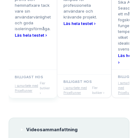
Sika All
hemmafixare tack
professionella
Seasons P
vare sin
användare och
ett mångsi
användarvänlighet
krävande projekt.
fogskum 
och goda
Läs hela testet ›
fungerar i 
isoleringsförmåga.
temperatu
Läs hela testet ›
vilket gör 
idealiskt f
svenska kl
Läs hela t
›
BILLIGAST
BILLIGAST HOS
BILLIGAST HOS
i samarbete
Fler
i samarbete med
i samarbete med
Fler
med
butiker
PriceRunner
PriceRunner
butiker ›
PriceRunner
›
Videosammanfattning