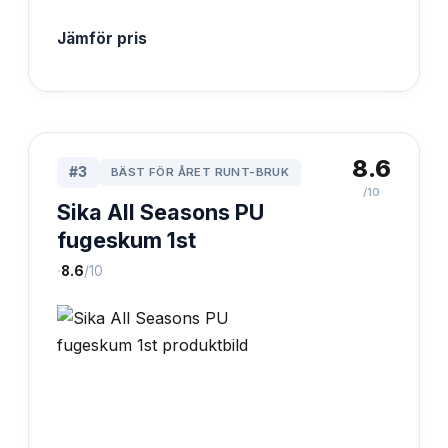
Jämför pris
8.6
#
3
BÄST FÖR ÅRET RUNT-BRUK
/10
Sika All Seasons PU
fugeskum 1st
·
8.6
/10