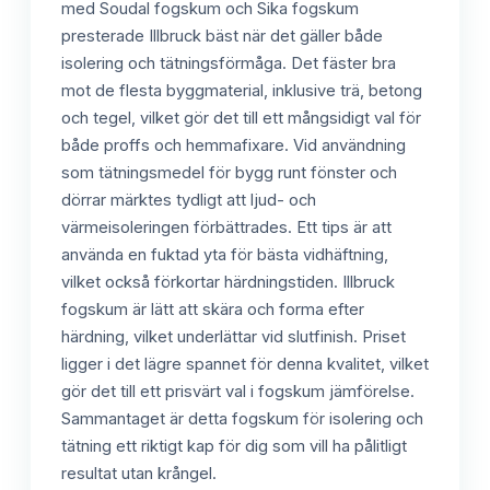
med Soudal fogskum och Sika fogskum
presterade Illbruck bäst när det gäller både
isolering och tätningsförmåga. Det fäster bra
mot de flesta byggmaterial, inklusive trä, betong
och tegel, vilket gör det till ett mångsidigt val för
både proffs och hemmafixare. Vid användning
som tätningsmedel för bygg runt fönster och
dörrar märktes tydligt att ljud- och
värmeisoleringen förbättrades. Ett tips är att
använda en fuktad yta för bästa vidhäftning,
vilket också förkortar härdningstiden. Illbruck
fogskum är lätt att skära och forma efter
härdning, vilket underlättar vid slutfinish. Priset
ligger i det lägre spannet för denna kvalitet, vilket
gör det till ett prisvärt val i fogskum jämförelse.
Sammantaget är detta fogskum för isolering och
tätning ett riktigt kap för dig som vill ha pålitligt
resultat utan krångel.