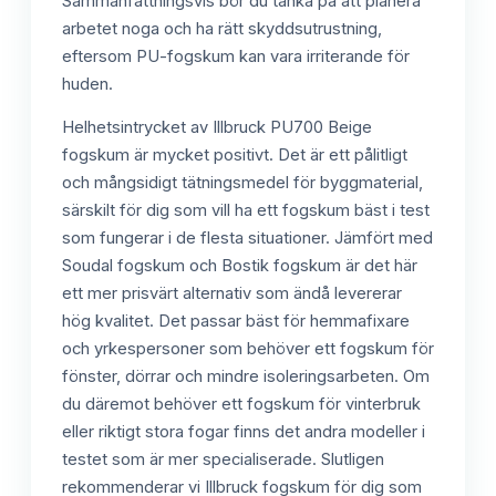
Sammanfattningsvis bör du tänka på att planera
arbetet noga och ha rätt skyddsutrustning,
eftersom PU-fogskum kan vara irriterande för
huden.
Helhetsintrycket av Illbruck PU700 Beige
fogskum är mycket positivt. Det är ett pålitligt
och mångsidigt tätningsmedel för byggmaterial,
särskilt för dig som vill ha ett fogskum bäst i test
som fungerar i de flesta situationer. Jämfört med
Soudal fogskum och Bostik fogskum är det här
ett mer prisvärt alternativ som ändå levererar
hög kvalitet. Det passar bäst för hemmafixare
och yrkespersoner som behöver ett fogskum för
fönster, dörrar och mindre isoleringsarbeten. Om
du däremot behöver ett fogskum för vinterbruk
eller riktigt stora fogar finns det andra modeller i
testet som är mer specialiserade. Slutligen
rekommenderar vi Illbruck fogskum för dig som