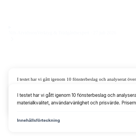
fönsterhandtag till ett pris på 159 kr.
Observera att vi kan få provision via återförsäljarlänkar. Inga varumärken bet
Nils Arvidsson
Verktyg & Trädgårdsexpert
·
27 juli 2026
I testet har vi gått igenom 10 fönsterbeslag och analyserat ö
användarvänlighet och prisvärde. Priserna varierar från 41 til
I testet har vi gått igenom 10 fönsterbeslag och analyse
materialkvalitet, användarvänlighet och prisvärde. Prisern
Innehållsförteckning
Innehållsförteckning