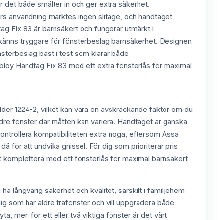
är det både smälter in och ger extra säkerhet.
eckors användning märktes ingen slitage, och handtaget
tag Fix 83 är barnsäkert och fungerar utmärkt i
känns tryggare för fönsterbeslag barnsäkerhet. Designen
önsterbeslag bäst i test som klarar både
 Abloy Handtag Fix 83 med ett extra fönsterlås för maximal
der 1224-2, vilket kan vara en avskräckande faktor om du
dre fönster där måtten kan variera. Handtaget är ganska
 kontrollera kompatibiliteten extra noga, eftersom Assa
 för att undvika gnissel. För dig som prioriterar pris
att komplettera med ett fönsterlås för maximal barnsäkert
a långvarig säkerhet och kvalitet, särskilt i familjehem
ig som har äldre träfönster och vill uppgradera både
a, men för ett eller två viktiga fönster är det värt