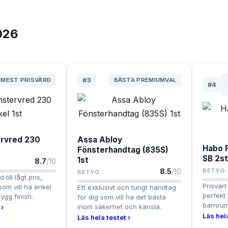
026
MEST PRISVÄRD
#
3
BÄSTA PREMIUMVAL
#
4
rvred 230
Assa Abloy
Habo 
Fönsterhandtag (835S)
SB 2s
1st
8.7
/10
8.5
/10
BETYG
BETYG
 till lågt pris,
Prisvärt
som vill ha enkel
Ett exklusivt och tungt handtag
perfekt
ygg finish.
för dig som vill ha det bästa
barnrum
inom säkerhet och känsla.
 ›
Läs hela
Läs hela testet ›