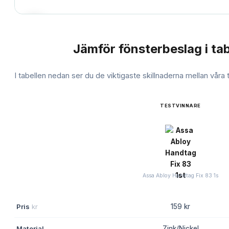
Jämför
fönsterbeslag
i tab
JÄMFÖRELSE
I tabellen nedan ser du de viktigaste skillnaderna mellan våra
TESTVINNARE
Assa Abloy Handtag Fix 83 1s
Pris
kr
159 kr
Material
Zink/Nickel