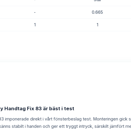
-
0.665
1
1
8.7
8.5
y Handtag Fix 83 är bäst i test
 imponerade direkt i vårt fönsterbeslag test. Monteringen gick sn
känns stabilt i handen och ger ett tryggt intryck, särskilt jämfö