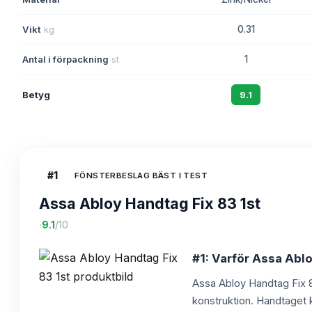
Vikt
kg
0.31
Antal i förpackning
st
1
Betyg
9.1
#
1
FÖNSTERBESLAG BÄST I TEST
Assa Abloy Handtag Fix 83 1st
·
9.1
/10
#1: Varför Assa Ablo
Assa Abloy Handtag Fix 83
konstruktion. Handtaget 