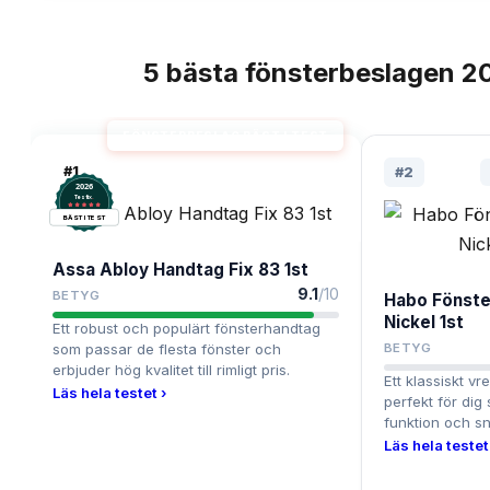
5
bästa
fönsterbeslagen
2
TOPPLISTA
FÖNSTERBESLAG BÄST I TEST
#
1
#
2
2026
.
Testix
BÄST I TEST
Assa Abloy Handtag Fix 83 1st
9.1
/10
BETYG
Habo Fönste
Nickel 1st
Ett robust och populärt fönsterhandtag
som passar de flesta fönster och
BETYG
erbjuder hög kvalitet till rimligt pris.
Ett klassiskt vred
Läs hela testet ›
perfekt för dig 
funktion och sn
Läs hela testet