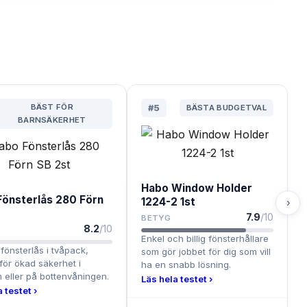
BÄST FÖR
#
5
BÄSTA BUDGETVAL
BARNSÄKERHET
Habo Window Holder
Fönsterlås 280 Förn
1224-2 1st
›
t
7.9
/10
BETYG
8.2
/10
Enkel och billig fönsterhållare
 fönsterlås i tvåpack,
som gör jobbet för dig som vill
 för ökad säkerhet i
ha en snabb lösning.
 eller på bottenvåningen.
Läs hela testet ›
 testet ›