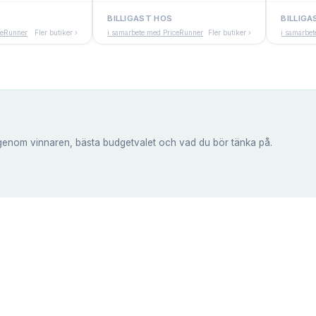
BILLIGAST HOS
BILLIGA
ceRunner
Fler butiker ›
i samarbete med PriceRunner
Fler butiker ›
i samarbe
genom vinnaren, bästa budgetvalet och vad du bör tänka på.