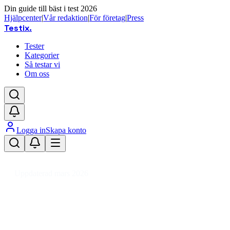
Din guide till bäst i test 2026
Hjälpcenter
|
Vår redaktion
|
För företag
|
Press
Testix
.
Tester
Kategorier
Så testar vi
Om oss
Logga in
Skapa konto
Hem
/
DIY
/
Byggvaror & Elartiklar
/
Byggmaterial
/
Dörr-, Fönster- & Inrednin
Uppdaterad mars 2026
Fönsterbeslag bäst i test 2026 – 
Den bästa fönsterbeslaget 2026 är Assa Abloy Handtag Fix 8