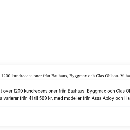
alar för våra omdömen.
ver 1200 kundrecensioner från Bauhaus, Byggmax och Clas Ohlson. Vi har 
l 589 kr, med modeller från Assa Abloy och Habo.
rat över 1200 kundrecensioner från Bauhaus, Byggmax och Clas Ohl
a varierar från 41 till 589 kr, med modeller från Assa Abloy och H