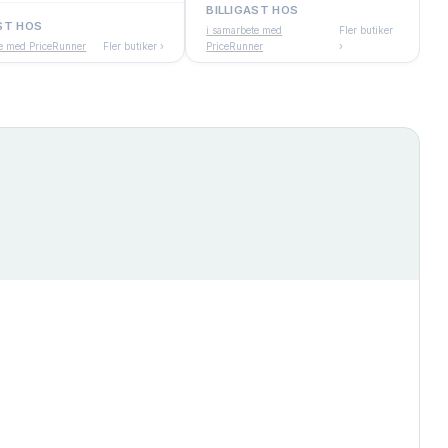
BILLIGAST HOS
ST HOS
i samarbete med
Fler butiker
te med PriceRunner
Fler butiker ›
PriceRunner
›