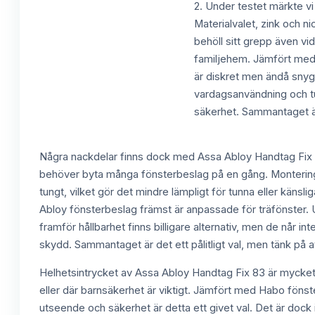
2. Under testet märkte vi
Materialvalet, zink och ni
behöll sitt grepp även vi
familjehem. Jämfört med 
är diskret men ändå snygg
vardagsanvändning och tuf
säkerhet. Sammantaget är
Några nackdelar finns dock med Assa Abloy Handtag Fix 8
behöver byta många fönsterbeslag på en gång. Monteringen
tungt, vilket gör det mindre lämpligt för tunna eller käns
Abloy fönsterbeslag främst är anpassade för träfönster. Un
framför hållbarhet finns billigare alternativ, men de når 
skydd. Sammantaget är det ett pålitligt val, men tänk på att
Helhetsintrycket av Assa Abloy Handtag Fix 83 är mycket po
eller där barnsäkerhet är viktigt. Jämfört med Habo fönst
utseende och säkerhet är detta ett givet val. Det är dock i