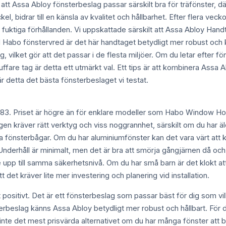
 att Assa Abloy fönsterbeslag passar särskilt bra för träfönster, d
ckel, bidrar till en känsla av kvalitet och hållbarhet. Efter flera v
d fuktiga förhållanden. Vi uppskattade särskilt att Assa Abloy Hand
Habo fönstervred är det här handtaget betydligt mer robust och 
, vilket gör att det passar i de flesta miljöer. Om du letar efter f
fare tag är detta ett utmärkt val. Ett tips är att kombinera Assa
 detta det bästa fönsterbeslaget vi testat.
3. Priset är högre än för enklare modeller som Habo Window Hol
 kräver rätt verktyg och viss noggrannhet, särskilt om du har äl
liga fönsterbågar. Om du har aluminiumfönster kan det vara värt att
derhåll är minimalt, men det är bra att smörja gångjärnen då och då
inte upp till samma säkerhetsnivå. Om du har små barn är det klokt 
 det kräver lite mer investering och planering vid installation.
sitivt. Det är ett fönsterbeslag som passar bäst för dig som vill h
erbeslag känns Assa Abloy betydligt mer robust och hållbart. För d
nte det mest prisvärda alternativet om du har många fönster att byt