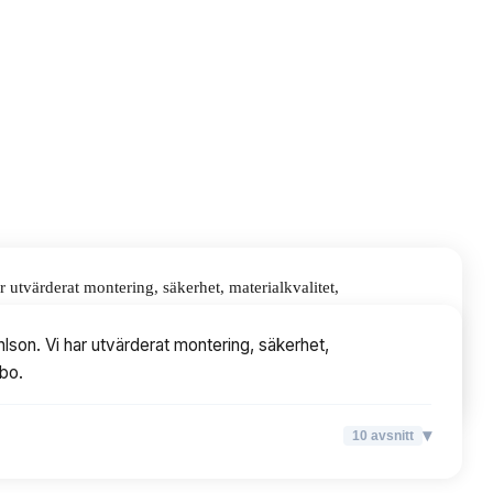
utvärderat montering, säkerhet, materialkvalitet,
son. Vi har utvärderat montering, säkerhet,
abo.
▾
10
avsnitt
▾
10
avsnitt