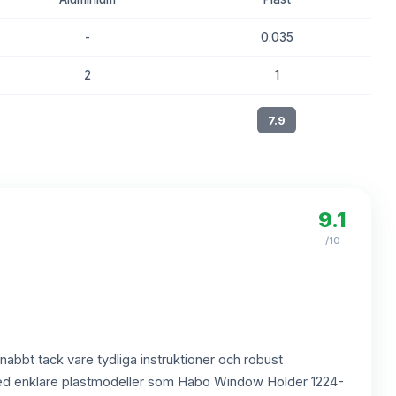
-
0.035
2
1
8.2
7.9
9.1
/10
abbt tack vare tydliga instruktioner och robust
rt med enklare plastmodeller som Habo Window Holder 1224-