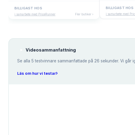
BILLIGAST HOS
BILLIGAST HOS
i samarbete med Pri
i samarbete med PriceRunner
Fler butiker ›
Videosammanfattning
Se alla
5
testvinnare sammanfattade på 26 sekunder. Vi går i
›
Läs om hur vi testar