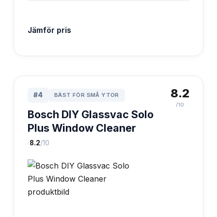
Jämför pris
8.2
#
4
BÄST FÖR SMÅ YTOR
/10
Bosch DIY Glassvac Solo
Plus Window Cleaner
·
8.2
/10