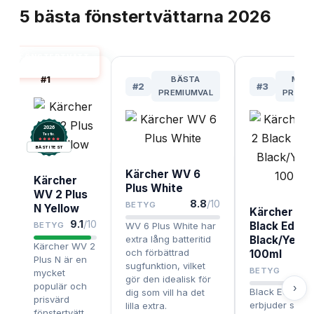
5
bästa
fönstertvättarna
2026
FÖNSTERTVÄTT
BÄST I TEST
#
1
BÄSTA
MES
#
2
#
3
PREMIUMVAL
PRISV
2026
.
Testix
BÄST I TEST
Kärcher WV 6
Kärcher
Plus White
WV 2 Plus
8.8
/10
BETYG
N Yellow
Kärcher WV
9.1
/10
Black Editio
BETYG
WV 6 Plus White har
extra lång batteritid
Black/Yello
Kärcher WV 2
och förbättrad
100ml
Plus N är en
sugfunktion, vilket
8.
BETYG
mycket
gör den idealisk för
populär och
›
Black Edition
dig som vill ha det
prisvärd
erbjuder sam
lilla extra.
fönstertvätt