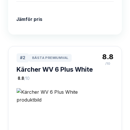
Jämför pris
8.8
#
2
BÄSTA PREMIUMVAL
/10
Kärcher WV 6 Plus White
·
8.8
/10