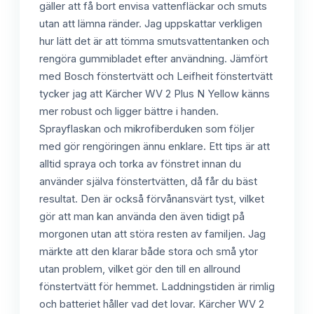
gäller att få bort envisa vattenfläckar och smuts
utan att lämna ränder. Jag uppskattar verkligen
hur lätt det är att tömma smutsvattentanken och
rengöra gummibladet efter användning. Jämfört
med Bosch fönstertvätt och Leifheit fönstertvätt
tycker jag att Kärcher WV 2 Plus N Yellow känns
mer robust och ligger bättre i handen.
Sprayflaskan och mikrofiberduken som följer
med gör rengöringen ännu enklare. Ett tips är att
alltid spraya och torka av fönstret innan du
använder själva fönstertvätten, då får du bäst
resultat. Den är också förvånansvärt tyst, vilket
gör att man kan använda den även tidigt på
morgonen utan att störa resten av familjen. Jag
märkte att den klarar både stora och små ytor
utan problem, vilket gör den till en allround
fönstertvätt för hemmet. Laddningstiden är rimlig
och batteriet håller vad det lovar. Kärcher WV 2