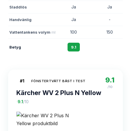
Sladdlös
Ja
Ja
Handvänlig
Ja
-
Vattentankens volym
ml
100
150
Betyg
9.1
8.8
9.1
#
1
FÖNSTERTVÄTT BÄST I TEST
/10
Kärcher WV 2 Plus N Yellow
·
9.1
/10