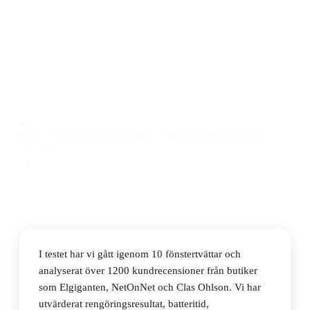
Den bästa fönstertvätten 2026 är Kärcher WV 2 Plus N
Yellow, en sladdlös och handvänlig modell som gör
fönsterputsningen enkel till ett pris på 574 kr.
Observera att vi kan få provision via återförsäljarlänkar. Inga
varumärken betalar för våra omdömen.
Klara Sandberg
Redaktionschef & Hemelektronikexpert
·
27
juli 2026
I testet har vi gått igenom 10 fönstertvättar och
analyserat över 1200 kundrecensioner från butiker
som Elgiganten, NetOnNet och Clas Ohlson. Vi har
utvärderat rengöringsresultat, batteritid,