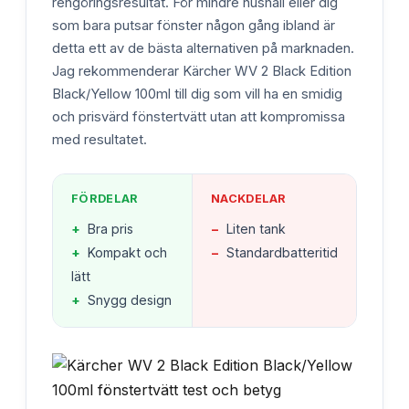
rengöringsresultat. För mindre hushåll eller dig
som bara putsar fönster någon gång ibland är
detta ett av de bästa alternativen på marknaden.
Jag rekommenderar Kärcher WV 2 Black Edition
Black/Yellow 100ml till dig som vill ha en smidig
och prisvärd fönstertvätt utan att kompromissa
med resultatet.
FÖRDELAR
NACKDELAR
+
Bra pris
−
Liten tank
+
Kompakt och
−
Standardbatteritid
lätt
+
Snygg design