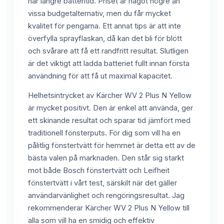
har längre batteritid. Priset är något högre än
vissa budgetalternativ, men du får mycket
kvalitet för pengarna. Ett annat tips är att inte
överfylla sprayflaskan, då kan det bli för blött
och svårare att få ett randfritt resultat. Slutligen
är det viktigt att ladda batteriet fullt innan första
användning för att få ut maximal kapacitet.
Helhetsintrycket av Kärcher WV 2 Plus N Yellow
är mycket positivt. Den är enkel att använda, ger
ett skinande resultat och sparar tid jämfört med
traditionell fönsterputs. För dig som vill ha en
pålitlig fönstertvätt för hemmet är detta ett av de
bästa valen på marknaden. Den står sig starkt
mot både Bosch fönstertvätt och Leifheit
fönstertvätt i vårt test, särskilt när det gäller
användarvänlighet och rengöringsresultat. Jag
rekommenderar Kärcher WV 2 Plus N Yellow till
alla som vill ha en smidig och effektiv