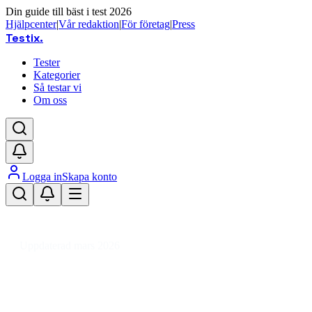
Din guide till bäst i test 2026
Hjälpcenter
|
Vår redaktion
|
För företag
|
Press
Testix
.
Tester
Kategorier
Så testar vi
Om oss
Logga in
Skapa konto
Hem
/
Hemmet
/
Hem
/
Städutrustning & Rengöringsmedel
/
Städutrustning
/
Fönstertvätt
Uppdaterad mars 2026
Fönstertvätt bäst i test 2026 –
jämför sladdlösa modeller