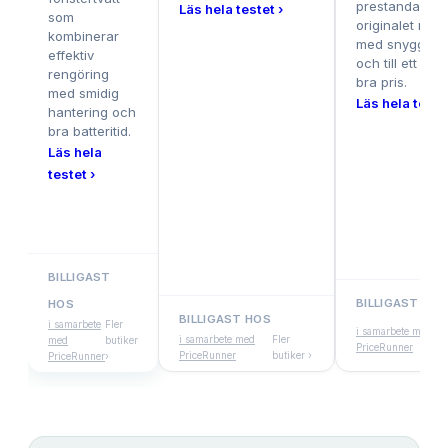
prestanda so
Läs hela testet ›
som
originalet men
kombinerar
med snygg de
effektiv
och till ett rikti
rengöring
bra pris.
med smidig
Läs hela testet
hantering och
bra batteritid.
Läs hela
testet ›
BILLIGAST
BILLIGAST HOS
HOS
BILLIGAST HOS
Fl
i samarbete
Fler
i samarbete med
i samarbete med
Fler
bu
med
butiker
PriceRunner
PriceRunner
butiker ›
›
PriceRunner
›