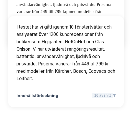
användarvänlighet, ljudnivå och prisvärde. Priserna
varierar från 449 till 799 kr, med modeller från
Kärcher, Bosch, Ecovacs och Leifheit.
I testet har vi gått igenom 10 fönstertvättar och
analyserat över 1200 kundrecensioner från
▾
Innehållsförteckning
10
avsnitt
butiker som Elgiganten, NetOnNet och Clas
Ohlson. Vi har utvärderat rengöringsresultat,
batteritid, användarvänlighet, ljudnivå och
prisvärde. Priserna varierar från 449 till 799 kr,
med modeller från Kärcher, Bosch, Ecovacs och
Leifheit.
▾
Innehållsförteckning
10
avsnitt
TOPPLISTA