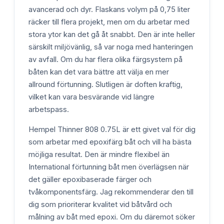
avancerad och dyr. Flaskans volym på 0,75 liter
räcker till flera projekt, men om du arbetar med
stora ytor kan det gå åt snabbt. Den är inte heller
särskilt miljövänlig, så var noga med hanteringen
av avfall. Om du har flera olika färgsystem på
båten kan det vara bättre att välja en mer
allround förtunning. Slutligen är doften kraftig,
vilket kan vara besvärande vid längre
arbetspass.
Hempel Thinner 808 0.75L är ett givet val för dig
som arbetar med epoxifärg båt och vill ha bästa
möjliga resultat. Den är mindre flexibel än
International förtunning båt men överlägsen när
det gäller epoxibaserade färger och
tvåkomponentsfärg. Jag rekommenderar den till
dig som prioriterar kvalitet vid båtvård och
målning av båt med epoxi. Om du däremot söker