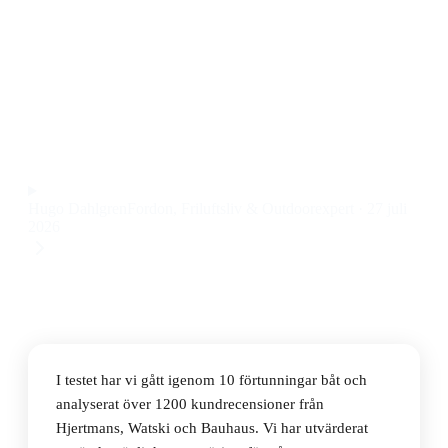
Den bästa förtunningen båt 2026 är International
Thinner No.3, som ger effektiv lösning för både
rengöring och utspädning av båtfärg till ett pris på 219
kr.
Observera att vi kan få provision via återförsäljarlänkar. Inga
varumärken betalar för våra omdömen.
Hugo Dahlgren
Fordon, Friluftsliv & Outdoorexpert
·
27 juli
2026
I testet har vi gått igenom 10 förtunningar båt och
analyserat över 1200 kundrecensioner från
Hjertmans, Watski och Bauhaus. Vi har utvärderat