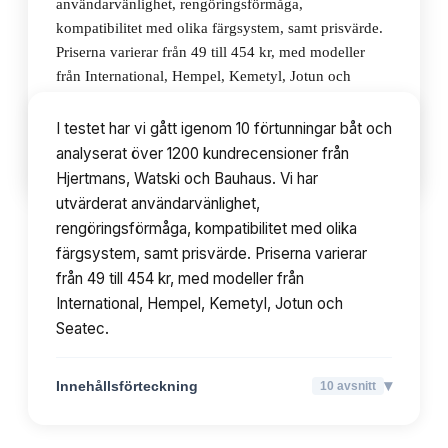
användarvänlighet, rengöringsförmåga,
kompatibilitet med olika färgsystem, samt prisvärde.
Priserna varierar från 49 till 454 kr, med modeller
från International, Hempel, Kemetyl, Jotun och
Seatec.
I testet har vi gått igenom 10 förtunningar båt och
analyserat över 1200 kundrecensioner från
▾
Innehållsförteckning
10
avsnitt
Hjertmans, Watski och Bauhaus. Vi har
utvärderat användarvänlighet,
rengöringsförmåga, kompatibilitet med olika
färgsystem, samt prisvärde. Priserna varierar
från 49 till 454 kr, med modeller från
International, Hempel, Kemetyl, Jotun och
Seatec.
▾
Innehållsförteckning
10
avsnitt