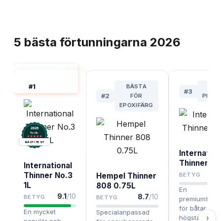
TOPPLISTA
5
bästa
förtunningarna
2026
FÖRTUNNING
BÅT BÄST I
#
1
BÄSTA
BÄ
TEST
#
3
#
2
FÖR
PREM
EPOXIFÄRG
2026
.
Testix
BÄST I TEST
Internation
Thinner No
International
Thinner No.3
Hempel Thinner
BETYG
1L
808 0.75L
En
9.1
/10
8.7
/10
BETYG
BETYG
premiumförtu
för båtar som
En mycket
Specialanpassad
›
högsta finish