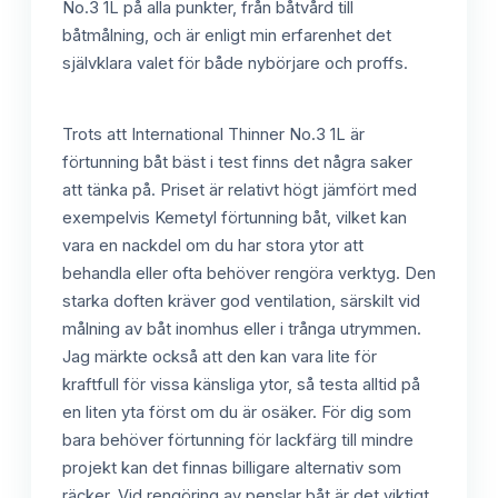
No.3 1L på alla punkter, från båtvård till
båtmålning, och är enligt min erfarenhet det
självklara valet för både nybörjare och proffs.
Trots att International Thinner No.3 1L är
förtunning båt bäst i test finns det några saker
att tänka på. Priset är relativt högt jämfört med
exempelvis Kemetyl förtunning båt, vilket kan
vara en nackdel om du har stora ytor att
behandla eller ofta behöver rengöra verktyg. Den
starka doften kräver god ventilation, särskilt vid
målning av båt inomhus eller i trånga utrymmen.
Jag märkte också att den kan vara lite för
kraftfull för vissa känsliga ytor, så testa alltid på
en liten yta först om du är osäker. För dig som
bara behöver förtunning för lackfärg till mindre
projekt kan det finnas billigare alternativ som
räcker. Vid rengöring av penslar båt är det viktigt