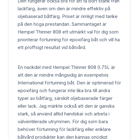
Den fungerar också bra för att ta bort stänk från
lackfärg, även om den är mindre effektiv på
oljebaserad båtfärg. Priset är rimligt med tanke
på den höga prestandan. Sammantaget är
Hempel Thinner 808 ett utmärkt val för dig som
prioriterar förtunning för epoxifärg båt och vill ha
ett proffsigt resultat vid båtvård.
En nackdel med Hempel Thinner 808 0.75L är
att den är mindre mångsidig än exempelvis
International förtunning båt. Den är optimerad för
epoxifärg och fungerar inte lika bra till andra
typer av båtfärg, särskilt oljebaserade färger
eller lack. Jag märkte också att den är ganska
stark, så använd alltid handskar och arbeta i
välventilerade utrymmen. För dig som bara
behöver förtunning för lackfärg eller enklare
båtvård produkter kan den kännas onödigt