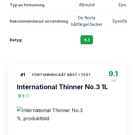
Typ av förtunning
Allround
Epoxi
De flesta
Rekommenderad användning
Epoxifärger
båtfärger/lacker
Betyg
9.1
8.7
9.1
#
1
FÖRTUNNING BÅT BÄST I TEST
/10
International Thinner No.3 1L
·
9.1
/10