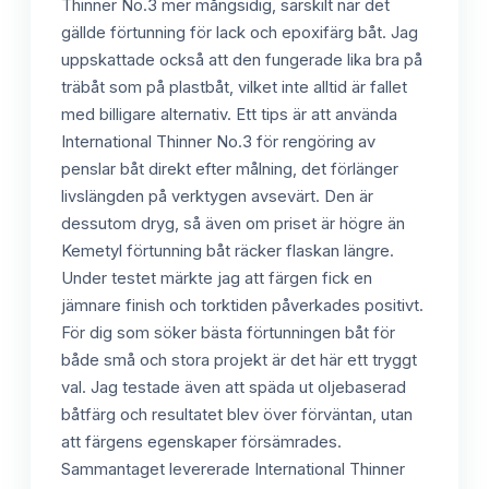
Thinner No.3 mer mångsidig, särskilt när det
gällde förtunning för lack och epoxifärg båt. Jag
uppskattade också att den fungerade lika bra på
träbåt som på plastbåt, vilket inte alltid är fallet
med billigare alternativ. Ett tips är att använda
International Thinner No.3 för rengöring av
penslar båt direkt efter målning, det förlänger
livslängden på verktygen avsevärt. Den är
dessutom dryg, så även om priset är högre än
Kemetyl förtunning båt räcker flaskan längre.
Under testet märkte jag att färgen fick en
jämnare finish och torktiden påverkades positivt.
För dig som söker bästa förtunningen båt för
både små och stora projekt är det här ett tryggt
val. Jag testade även att späda ut oljebaserad
båtfärg och resultatet blev över förväntan, utan
att färgens egenskaper försämrades.
Sammantaget levererade International Thinner