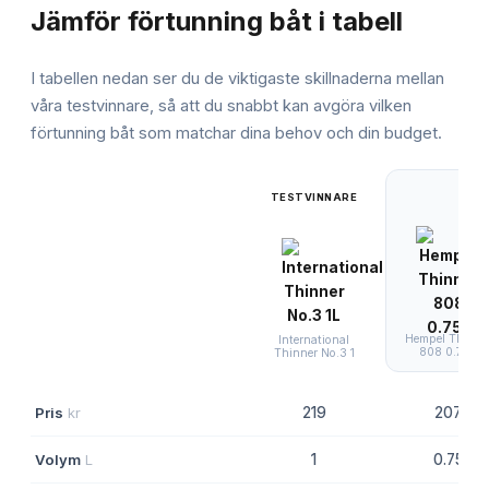
Jämför
förtunning båt
i tabell
I tabellen nedan ser du de viktigaste skillnaderna mellan
våra testvinnare, så att du snabbt kan avgöra vilken
förtunning båt
som matchar dina behov och din budget.
TESTVINNARE
Hempel Thinne
International
808 0.75L
Thinner No.3 1
Pris
kr
219
207
Volym
L
1
0.75