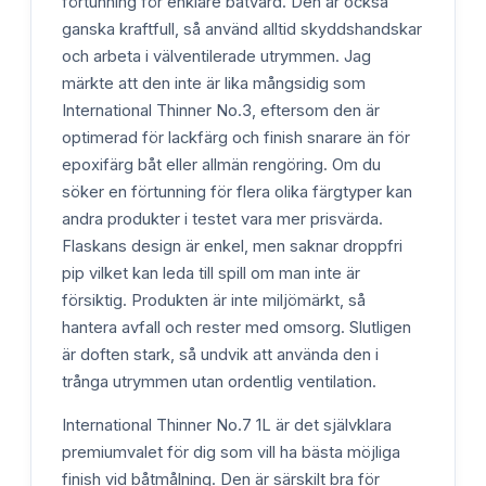
förtunning för enklare båtvård. Den är också
ganska kraftfull, så använd alltid skyddshandskar
och arbeta i välventilerade utrymmen. Jag
märkte att den inte är lika mångsidig som
International Thinner No.3, eftersom den är
optimerad för lackfärg och finish snarare än för
epoxifärg båt eller allmän rengöring. Om du
söker en förtunning för flera olika färgtyper kan
andra produkter i testet vara mer prisvärda.
Flaskans design är enkel, men saknar droppfri
pip vilket kan leda till spill om man inte är
försiktig. Produkten är inte miljömärkt, så
hantera avfall och rester med omsorg. Slutligen
är doften stark, så undvik att använda den i
trånga utrymmen utan ordentlig ventilation.
International Thinner No.7 1L är det självklara
premiumvalet för dig som vill ha bästa möjliga
finish vid båtmålning. Den är särskilt bra för