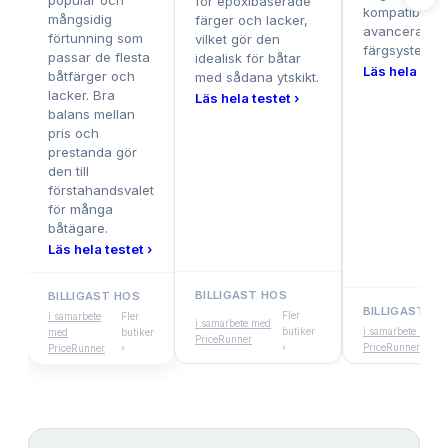
populär och
för epoxibaserade
kompatibilite
mångsidig
färger och lacker,
avancerade
förtunning som
vilket gör den
färgsystem.
passar de flesta
idealisk för båtar
Läs hela test
båtfärger och
med sådana ytskikt.
lacker. Bra
Läs hela testet ›
balans mellan
pris och
prestanda gör
den till
förstahandsvalet
för många
båtägare.
Läs hela testet ›
BILLIGAST HOS
BILLIGAST HOS
BILLIGAST HO
Fler
i samarbete
Fler
i samarbete med
butiker
i samarbete med
med
butiker
PriceRunner
›
PriceRunner
PriceRunner
›