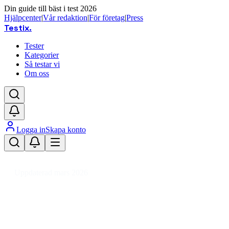
Din guide till bäst i test 2026
Hjälpcenter
|
Vår redaktion
|
För företag
|
Press
Testix
.
Tester
Kategorier
Så testar vi
Om oss
Logga in
Skapa konto
Hem
/
Fordon
/
Båttillbehör
/
Båtvård & Färger
/
Förtunning båt
Uppdaterad mars 2026
Förtunning båt bäst i test 2026 –
för båtfärg och epoxi