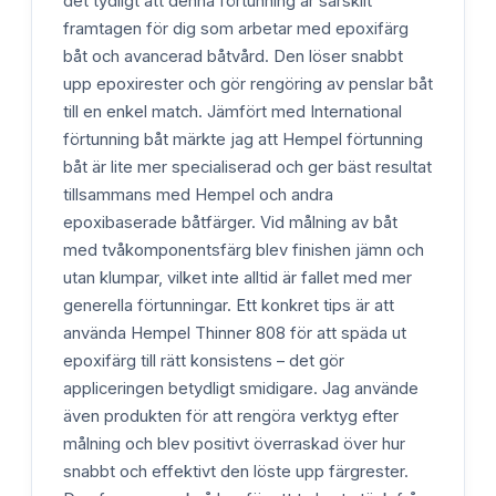
det tydligt att denna förtunning är särskilt
framtagen för dig som arbetar med epoxifärg
båt och avancerad båtvård. Den löser snabbt
upp epoxirester och gör rengöring av penslar båt
till en enkel match. Jämfört med International
förtunning båt märkte jag att Hempel förtunning
båt är lite mer specialiserad och ger bäst resultat
tillsammans med Hempel och andra
epoxibaserade båtfärger. Vid målning av båt
med tvåkomponentsfärg blev finishen jämn och
utan klumpar, vilket inte alltid är fallet med mer
generella förtunningar. Ett konkret tips är att
använda Hempel Thinner 808 för att späda ut
epoxifärg till rätt konsistens – det gör
appliceringen betydligt smidigare. Jag använde
även produkten för att rengöra verktyg efter
målning och blev positivt överraskad över hur
snabbt och effektivt den löste upp färgrester.