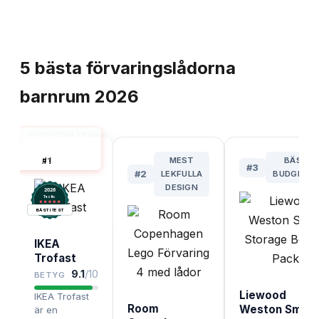
TOPPLISTA
5
bästa
förvaringslådorna
barnrum
2026
FÖRVARINGSLÅDA
BARNRUM BÄST I
#
1
MEST
BÄSTA
TEST
#
3
#
2
LEKFULLA
BUDGETV
DESIGN
2026
.
Testix
BÄST I TEST
IKEA
Trofast
9.1
/10
BETYG
Liewood
IKEA Trofast
Room
Weston Small
är en