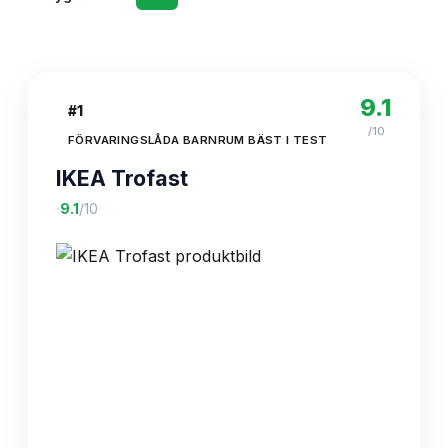
9.1
#
1
/10
FÖRVARINGSLÅDA BARNRUM BÄST I TEST
IKEA Trofast
·
9.1
/10