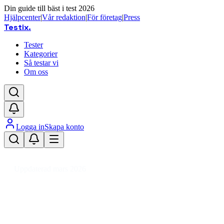
Din guide till bäst i test 2026
Hjälpcenter
|
Vår redaktion
|
För företag
|
Press
Testix
.
Tester
Kategorier
Så testar vi
Om oss
Logga in
Skapa konto
Hem
/
Barn
/
Barnrum
/
Förvaring Barnrum
/
Förvaringslåda barnrum
Uppdaterad mars 2026
Bästa förvaringslådan till barnrum
2026 – test & tips