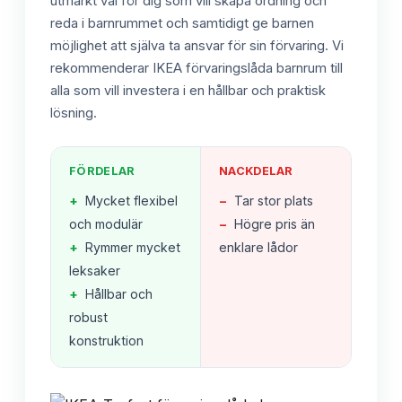
utmärkt val för dig som vill skapa ordning och
reda i barnrummet och samtidigt ge barnen
möjlighet att själva ta ansvar för sin förvaring. Vi
rekommenderar IKEA förvaringslåda barnrum till
alla som vill investera i en hållbar och praktisk
lösning.
FÖRDELAR
NACKDELAR
+
Mycket flexibel
−
Tar stor plats
och modulär
−
Högre pris än
+
Rymmer mycket
enklare lådor
leksaker
+
Hållbar och
robust
konstruktion