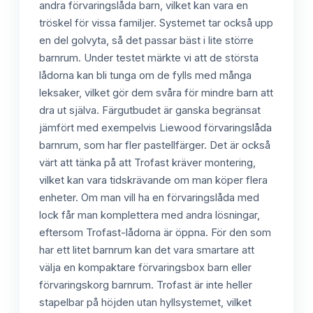
andra förvaringslåda barn, vilket kan vara en
tröskel för vissa familjer. Systemet tar också upp
en del golvyta, så det passar bäst i lite större
barnrum. Under testet märkte vi att de största
lådorna kan bli tunga om de fylls med många
leksaker, vilket gör dem svåra för mindre barn att
dra ut själva. Färgutbudet är ganska begränsat
jämfört med exempelvis Liewood förvaringslåda
barnrum, som har fler pastellfärger. Det är också
värt att tänka på att Trofast kräver montering,
vilket kan vara tidskrävande om man köper flera
enheter. Om man vill ha en förvaringslåda med
lock får man komplettera med andra lösningar,
eftersom Trofast-lådorna är öppna. För den som
har ett litet barnrum kan det vara smartare att
välja en kompaktare förvaringsbox barn eller
förvaringskorg barnrum. Trofast är inte heller
stapelbar på höjden utan hyllsystemet, vilket