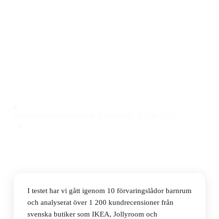
Den bästa förvaringslådan barnrum 2026 är IKEA
Trofast, en multifärgad och flexibel lösning som passar
både små och stora barnrum till ett pris på 1 425 kr.
Den är enkel att anpassa efter rummets behov och
klarar tuff hantering.
Observera att vi kan få provision via återförsäljarlänkar. Inga
varumärken betalar för våra omdömen.
Saga Holmberg
Skönhet & Barnexpert
·
27 juli 2026
I testet har vi gått igenom 10 förvaringslådor barnrum
och analyserat över 1 200 kundrecensioner från
svenska butiker som IKEA, Jollyroom och