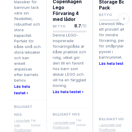
Copenhagen
Storage Box 2
klassiker för
Lego
barnrum tack
Pack
vare sin
Förvaring 4
8.4
BETYG
›
flexibilitet,
med lådor
Liewood Weston 
robusthet och
8.7
/10
BETYG
ett prisvärt altern
stora
för mindre
Denna LEGO-
kapacitet.
förvaring, perfekt
inspirerade
Perfekt för
för småprylar oc
förvaringslåda är
både små och
pyssel i
både praktisk och
stora leksaker
barnrummet.
rolig, vilket gör
och kan
den till en favorit
enkelt
Läs hela testet ›
hos barn som
anpassas
älskar LEGO och
efter barnets
vill ha en färgglad
behov.
lösning.
Läs hela
Läs hela testet ›
testet ›
BILLIGAST
BILLIGAST HOS
HOS
BILLIGAST HOS
Fler
i samarbete
Fler
i samarbete med
butiker
i samarbete med
Fler
med
butiker
PriceRunner
›
PriceRunner
buti
PriceRunner
›