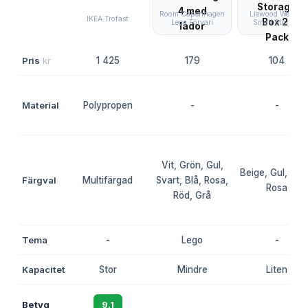
Room Copenhagen
Liewood Weston
IKEA Trofast
Lego Förvari
Small Storage
Pris
kr
1 425
179
104
Material
Polypropen
-
-
Vit, Grön, Gul,
Beige, Gul, Bru
Färgval
Multifärgad
Svart, Blå, Rosa,
Rosa
Röd, Grå
Tema
-
Lego
-
Kapacitet
Stor
Mindre
Liten
Betyg
9.1
8.7
8.4