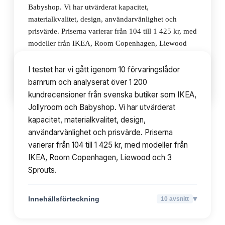
Babyshop. Vi har utvärderat kapacitet,
materialkvalitet, design, användarvänlighet och
prisvärde. Priserna varierar från 104 till 1 425 kr, med
modeller från IKEA, Room Copenhagen, Liewood
och 3 Sprouts.
I testet har vi gått igenom 10 förvaringslådor
barnrum och analyserat över 1 200
▾
Innehållsförteckning
10
avsnitt
kundrecensioner från svenska butiker som IKEA,
Jollyroom och Babyshop. Vi har utvärderat
kapacitet, materialkvalitet, design,
användarvänlighet och prisvärde. Priserna
varierar från 104 till 1 425 kr, med modeller från
IKEA, Room Copenhagen, Liewood och 3
Sprouts.
▾
Innehållsförteckning
10
avsnitt