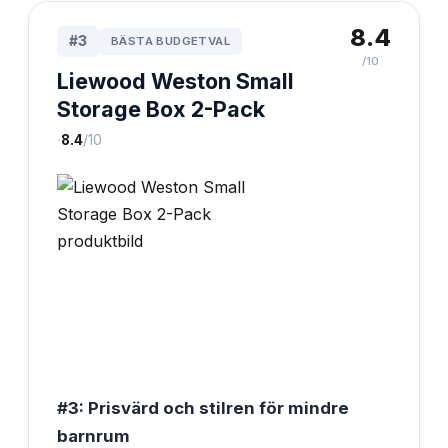
8.4
#
3
BÄSTA BUDGETVAL
/10
Liewood Weston Small
Storage Box 2-Pack
·
8.4
/10
#3: Prisvärd och stilren för mindre
barnrum