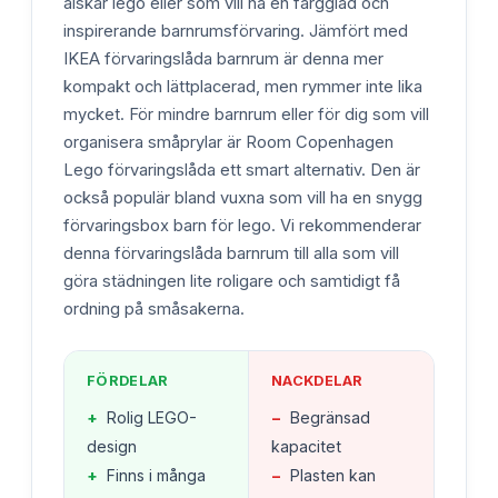
älskar lego eller som vill ha en färgglad och
inspirerande barnrumsförvaring. Jämfört med
IKEA förvaringslåda barnrum är denna mer
kompakt och lättplacerad, men rymmer inte lika
mycket. För mindre barnrum eller för dig som vill
organisera småprylar är Room Copenhagen
Lego förvaringslåda ett smart alternativ. Den är
också populär bland vuxna som vill ha en snygg
förvaringsbox barn för lego. Vi rekommenderar
denna förvaringslåda barnrum till alla som vill
göra städningen lite roligare och samtidigt få
ordning på småsakerna.
FÖRDELAR
NACKDELAR
+
Rolig LEGO-
−
Begränsad
design
kapacitet
+
Finns i många
−
Plasten kan