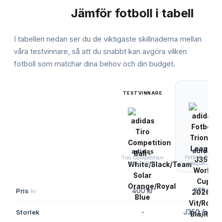
Jämför
fotboll
i tabell
JÄMFÖRELSE
I tabellen nedan ser du de viktigaste skillnaderna mellan
våra testvinnare, så att du snabbt kan avgöra vilken
fotboll
som matchar dina behov och din budget.
TESTVINNARE
adidas
adidas
Fotboll Triond
Tiro Competition
League J350
Ball - Whit
Pris
kr
400 kr
279 kr
Storlek
-
J350 (junior