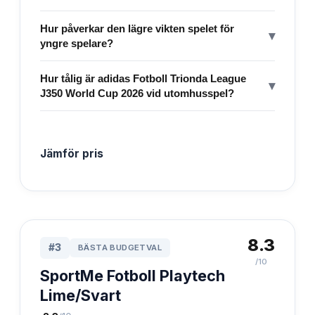
Hur påverkar den lägre vikten spelet för
▾
yngre spelare?
Hur tålig är adidas Fotboll Trionda League
▾
J350 World Cup 2026 vid utomhusspel?
Jämför pris
8.3
#
3
BÄSTA BUDGETVAL
/10
SportMe Fotboll Playtech
Lime/Svart