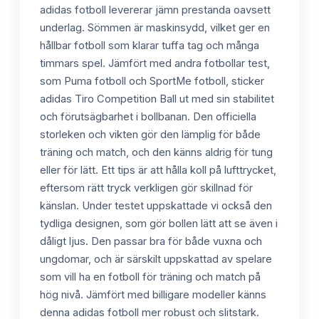
adidas fotboll levererar jämn prestanda oavsett
underlag. Sömmen är maskinsydd, vilket ger en
hållbar fotboll som klarar tuffa tag och många
timmars spel. Jämfört med andra fotbollar test,
som Puma fotboll och SportMe fotboll, sticker
adidas Tiro Competition Ball ut med sin stabilitet
och förutsägbarhet i bollbanan. Den officiella
storleken och vikten gör den lämplig för både
träning och match, och den känns aldrig för tung
eller för lätt. Ett tips är att hålla koll på lufttrycket,
eftersom rätt tryck verkligen gör skillnad för
känslan. Under testet uppskattade vi också den
tydliga designen, som gör bollen lätt att se även i
dåligt ljus. Den passar bra för både vuxna och
ungdomar, och är särskilt uppskattad av spelare
som vill ha en fotboll för träning och match på
hög nivå. Jämfört med billigare modeller känns
denna adidas fotboll mer robust och slitstark.