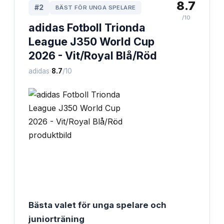
8.7
#
2
BÄST FÖR UNGA SPELARE
/10
adidas Fotboll Trionda
League J350 World Cup
2026 - Vit/Royal Blå/Röd
·
adidas
8.7
/10
Bästa valet för unga spelare och
juniorträning