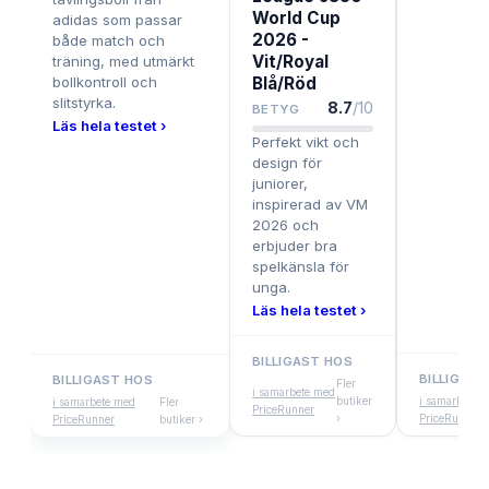
World Cup
adidas som passar
2026 -
både match och
Vit/Royal
träning, med utmärkt
bollkontroll och
Blå/Röd
slitstyrka.
8.7
/10
BETYG
Läs hela testet ›
Perfekt vikt och
design för
juniorer,
inspirerad av VM
2026 och
erbjuder bra
spelkänsla för
unga.
Läs hela testet ›
BILLIGAST HOS
BILLIGAST
BILLIGAST HOS
Fler
i samarbete med
butiker
i samarbete 
i samarbete med
Fler
PriceRunner
›
PriceRunner
PriceRunner
butiker ›