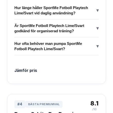
Hur länge håller SportMe Fotboll Playtech
▾
Lime/Svart vid daglig användning?
Är SportMe Fotboll Playtech Lime/Svart
▾
godkänd för organiserad träning?
Hur ofta behöver man pumpa SportMe
▾
Fotboll Playtech Lime/Svart?
Jämför pris
8.1
#
4
BÄSTA PREMIUMVAL
/10