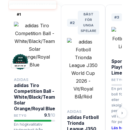
FOTBOLL BÄST I TEST
#
1
BÄST
#
3
FÖR
BU
#
2
UNGA
SPELARE
2026
SportMe
.
Testix
Playtec
BÄST I TEST
Lime/Sv
ADIDAS
BETYG
adidas Tiro
En prisvär
Competition Ball -
boll för s
White/Black/Team
eller
Solar
skolgårdsf
Orange/Royal Blue
perfekt fö
ADIDAS
›
9.1
/10
BETYG
vill ha my
adidas Fotboll
för penga
Trionda
En högkvalitativ
Läs hela t
League J350
tävlingsboll från