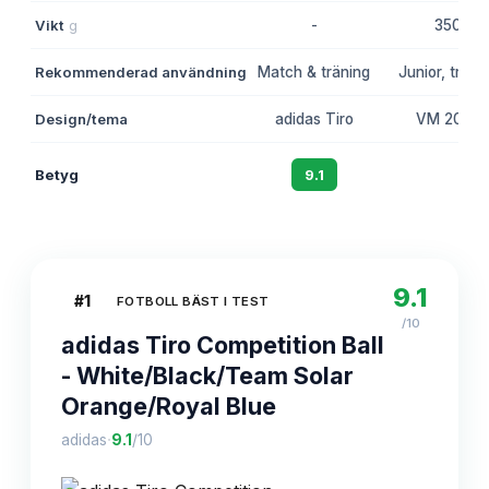
Vikt
g
-
350
Rekommenderad användning
Match & träning
Junior, träni
Design/tema
adidas Tiro
VM 2026
Betyg
9.1
8.7
9.1
#
1
FOTBOLL BÄST I TEST
/10
adidas Tiro Competition Ball
- White/Black/Team Solar
Orange/Royal Blue
·
adidas
9.1
/10