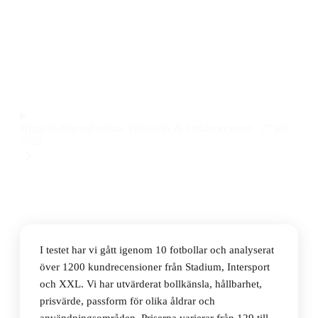
Den bästa fotbollen 2026 är adidas Tiro Competition
Ball, med riktigt bra bollkontroll och slitstarkt material
till ett pris på 400 kr.
Observera att vi kan få provision via återförsäljarlänkar. Inga
varumärken betalar för våra omdömen.
Hugo Dahlgren
Fordon, Friluftsliv & Outdoorexpert
·
27 juli
2026
I testet har vi gått igenom 10 fotbollar och analyserat
över 1200 kundrecensioner från Stadium, Intersport
och XXL. Vi har utvärderat bollkänsla, hållbarhet,
prisvärde, passform för olika åldrar och