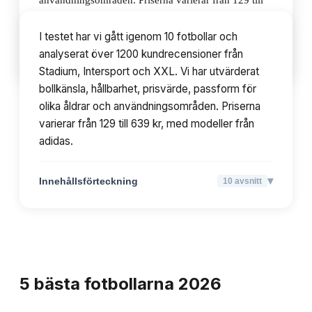
användningsområden. Priserna varierar från 129 till
639 kr, med modeller från adidas.
I testet har vi gått igenom 10 fotbollar och
analyserat över 1200 kundrecensioner från
▾
Innehållsförteckning
10
avsnitt
Stadium, Intersport och XXL. Vi har utvärderat
bollkänsla, hållbarhet, prisvärde, passform för
olika åldrar och användningsområden. Priserna
varierar från 129 till 639 kr, med modeller från
adidas.
▾
Innehållsförteckning
10
avsnitt
TOPPLISTA
5
bästa
fotbollarna
2026