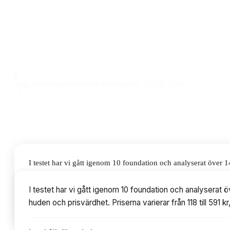
Den här BareMinerals foundation ger ett naturligt resultat 
passar även känslig hud tack vare att den är parfymfri och d
på 249 kr.
Observera att vi kan få provision via återförsäljarlänkar. Inga varumärken bet
Saga Holmberg
Skönhet & Barnexpert
·
27 juli 2026
I testet har vi gått igenom 10 foundation och analyserat över 
prisvärdhet. Priserna varierar från 118 till 591 kr, med modelle
I testet har vi gått igenom 10 foundation och analyserat 
huden och prisvärdhet. Priserna varierar från 118 till 591 
Innehållsförteckning