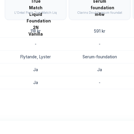
L'Oréal Paris True Match Liq
Clarins Double serum foundat
118 kr
591 kr
-
-
Flytande, Lyster
Serum-foundation
Ja
Ja
Ja
-
8.7
8.4