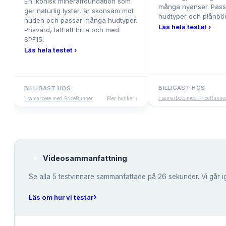
En ikonisk mineralfoundation som
många nyanser. Passa
ger naturlig lyster, är skonsam mot
hudtyper och plånbö
huden och passar många hudtyper.
Läs hela testet ›
Prisvärd, lätt att hitta och med
SPF15.
Läs hela testet ›
BILLIGAST HOS
BILLIGAST HOS
i samarbete med PriceRunne
i samarbete med PriceRunner
Fler butiker ›
Videosammanfattning
Se alla
5
testvinnare sammanfattade på 26 sekunder. Vi går i
›
Läs om hur vi testar