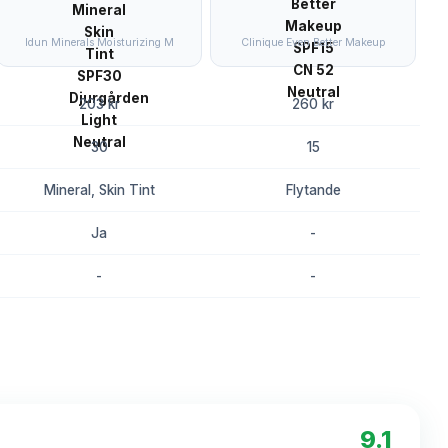
Idun Minerals Moisturizing M
Clinique Even Better Makeup
203 kr
260 kr
30
15
Mineral, Skin Tint
Flytande
Ja
-
-
-
8.2
8.0
9.1