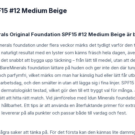
F15 #12 Medium Beige
rals Original Foundation SPF15 #12 Medium Beige är b
inerals foundation under flera veckor märks det tydligt varför den 
 naturligt resultat med en lyster som känns fräsch hela dagen, även 
et snabbt att bygga upp täckning – från lätt till medel, utan att d
 BareMinerals foundation lättare på huden och ger inte den där tu
parfymfri, vilket märks om man har känslig hud eller lätt får utb
rbetsdag, och den smälter in utan att lägga sig i fina linjer. SPF15 
ch dermatologiskt testad, vilket gör den till ett tryggt val för mån
r lätt att hitta rätt match. Vid jämförelse med Idun Minerals found
re hållbarhet. Ett tips är att använda en återfuktande primer för ex
levererar på alla punkter och passar både till vardag och fest.
 några saker att tänka på. För det första kan den kännas lite dammi