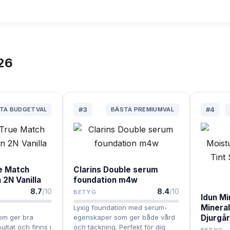
26
TA BUDGETVAL
#
3
BÄSTA PREMIUMVAL
#
4
ue Match
Clarins Double serum
 2N Vanilla
foundation m4w
8.7
/10
8.4
/10
BETYG
Idun Mi
Mineral
Lyxig foundation med serum-
om ger bra
egenskaper som ger både vård
Djurgår
sultat och finns i
och täckning. Perfekt för dig