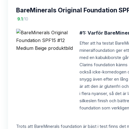
BareMinerals Original Foundation SP
·
9.1
/10
#1: Varför BareMine
Efter att ha testat BareM
mineralfoundation ger ett
med en kabukiborste går d
Clarins foundation känns
också icke-komedogen och 
snygg även efter en lång a
är att den är glutenfri o
i flera nyanser, så det ä
silkeslen finish och bätt
foundation som verkligen 
Trots att BareMinerals foundation är bäst i test finns det