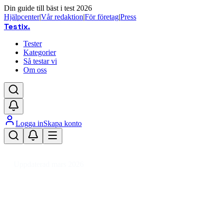
Din guide till bäst i test 2026
Hjälpcenter
|
Vår redaktion
|
För företag
|
Press
Testix
.
Tester
Kategorier
Så testar vi
Om oss
Logga in
Skapa konto
Hem
/
Hälsa
/
Skönhet
/
Makeup
/
Basmakeup
/
Foundation
Uppdaterad mars 2026
Foundation bäst i test 2026 – för 
Den bästa foundationen 2026 är BareMinerals Original F