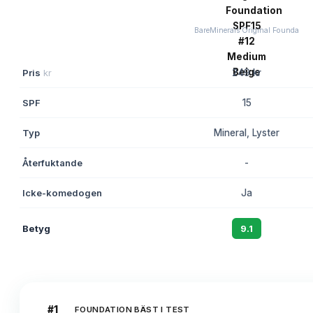
BareMinerals Original Founda
Pris
kr
249 kr
SPF
15
Typ
Mineral, Lyster
Återfuktande
-
Icke-komedogen
Ja
Betyg
9.1
#
1
FOUNDATION BÄST I TEST