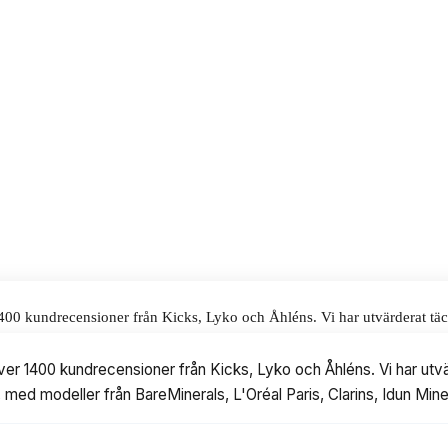
med lyster, är mineralbaserad och
ermatologiskt testad. Priset ligger
alar för våra omdömen.
1400 kundrecensioner från Kicks, Lyko och Åhléns. Vi har utvärderat tä
r från BareMinerals, L'Oréal Paris, Clarins, Idun Minerals och Clinique.
över 1400 kundrecensioner från Kicks, Lyko och Åhléns. Vi har utvä
kr, med modeller från BareMinerals, L'Oréal Paris, Clarins, Idun Mine