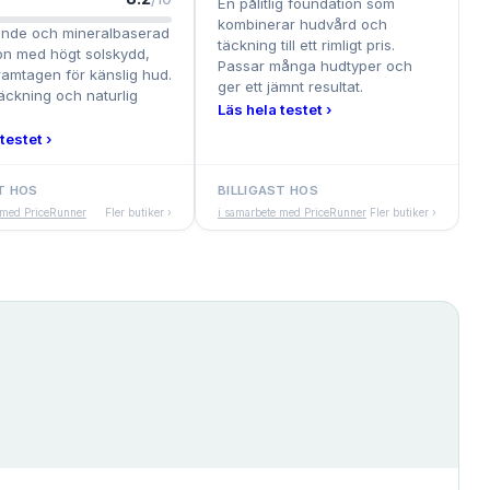
En pålitlig foundation som
kombinerar hudvård och
nde och mineralbaserad
täckning till ett rimligt pris.
on med högt solskydd,
Passar många hudtyper och
framtagen för känslig hud.
ger ett jämnt resultat.
täckning och naturlig
Läs hela testet ›
testet ›
T HOS
BILLIGAST HOS
 med PriceRunner
Fler butiker ›
i samarbete med PriceRunner
Fler butiker ›