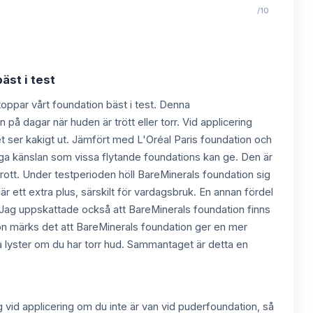
/10
äst i test
toppar vårt foundation bäst i test. Denna
på dagar när huden är trött eller torr. Vid applicering
et ser kakigt ut. Jämfört med L'Oréal Paris foundation och
nga känslan som vissa flytande foundations kan ge. Den är
rott. Under testperioden höll BareMinerals foundation sig
är ett extra plus, särskilt för vardagsbruk. En annan fördel
ga. Jag uppskattade också att BareMinerals foundation finns
ation märks det att BareMinerals foundation ger en mer
tra lyster om du har torr hud. Sammantaget är detta en
g vid applicering om du inte är van vid puderfoundation, så