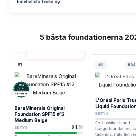
Innehållsförteckning
5
bästa
foundationerna
20
TOPPLISTA
FOUNDATION BÄST I TEST
#
1
#
2
BÄS
2026
.
Testix
BÄST I TEST
L'Oréal Paris Tr
Liquid Foundation
BareMinerals Original
Foundation SPF15 #12
BETYG
Medium Beige
En klassiker bland
9.1
/10
BETYG
budgetfoundations s
täckning, naturligt re