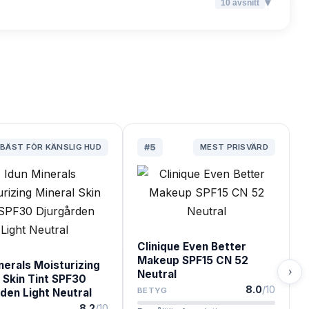
▾
10
avsnitt
BÄST FÖR KÄNSLIG HUD
#
5
MEST PRISVÄRD
Clinique Even Better
Makeup SPF15 CN 52
nerals Moisturizing
›
Neutral
 Skin Tint SPF30
8.0
/10
BETYG
den Light Neutral
8.2
/10