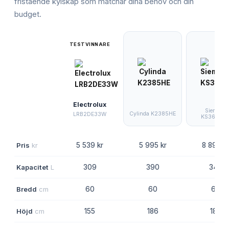
fristående kylskåp
som matchar dina behov och din
budget.
TESTVINNARE
Electrolux
Siemens
Cylinda K2385HE
LRB2DE33W
KS36VVIE
Pris
kr
5 539 kr
5 995 kr
8 890 k
Kapacitet
L
309
390
346
Bredd
cm
60
60
60
Höjd
cm
155
186
186