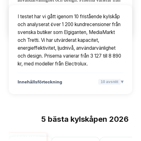
användarvänlighet och design. Priserna varierar från
3 127 till 8 890 kr, med modeller från Electrolux.
I testet har vi gått igenom 10 fristående kylskåp
och analyserat över 1 200 kundrecensioner från
▾
Innehållsförteckning
10
avsnitt
svenska butiker som Elgiganten, MediaMarkt
och Tretti. Vi har utvärderat kapacitet,
energieffektivitet, ljudnivå, användarvänlighet
och design. Priserna varierar från 3 127 till 8 890
kr, med modeller från Electrolux.
▾
Innehållsförteckning
10
avsnitt
5
bästa
kylskåpen
2026
TOPPLISTA
FRISTÅENDE