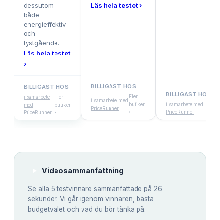
dessutom
Läs hela testet ›
både
energieffektiv
och
tystgående.
Läs hela testet
›
BILLIGAST HOS
BILLIGAST HOS
BILLIGAST HOS
Fler
i samarbete
Fler
i samarbete med
butiker
i samarbete med
Fle
med
butiker
PriceRunner
›
PriceRunner
but
PriceRunner
›
Videosammanfattning
Se alla
5
testvinnare sammanfattade på 26
sekunder. Vi går igenom vinnaren, bästa
budgetvalet och vad du bör tänka på.