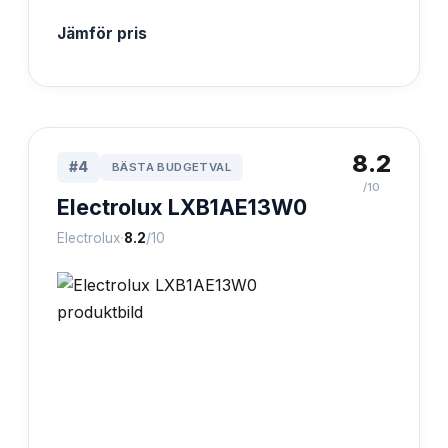
Jämför pris
8.2
#
4
BÄSTA BUDGETVAL
/10
Electrolux LXB1AE13W0
·
Electrolux
8.2
/10