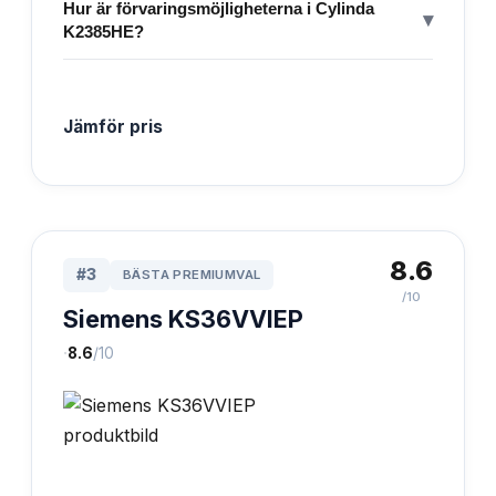
Hur är förvaringsmöjligheterna i Cylinda
▾
K2385HE?
Jämför pris
8.6
#
3
BÄSTA PREMIUMVAL
/10
Siemens KS36VVIEP
·
8.6
/10