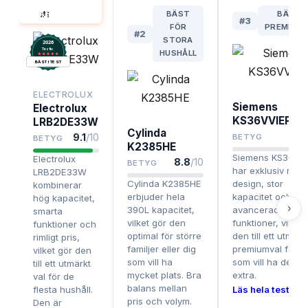
KYLSKÅP
#
1
BÄST
BÄSTA
BÄST I TEST
#
3
FÖR
PREMIUMV
#
2
STORA
2026
.
Testix
HUSHÅLL
BÄST I TEST
ELECTROLUX
Siemens
Electrolux
KS36VVIEP
LRB2DE33W
Cylinda
8.
9.1
/10
BETYG
BETYG
K2385HE
Siemens KS36VV
Electrolux
8.8
/10
BETYG
har exklusiv rostf
LRB2DE33W
Cylinda K2385HE
design, stor
kombinerar
erbjuder hela
kapacitet och
hög kapacitet,
›
390L kapacitet,
avancerade
smarta
vilket gör den
funktioner, vilket
funktioner och
optimal för större
den till ett utmärk
rimligt pris,
familjer eller dig
premiumval för d
vilket gör den
som vill ha
som vill ha det lill
till ett utmärkt
mycket plats. Bra
extra.
val för de
balans mellan
flesta hushåll.
Läs hela testet ›
pris och volym.
Den är