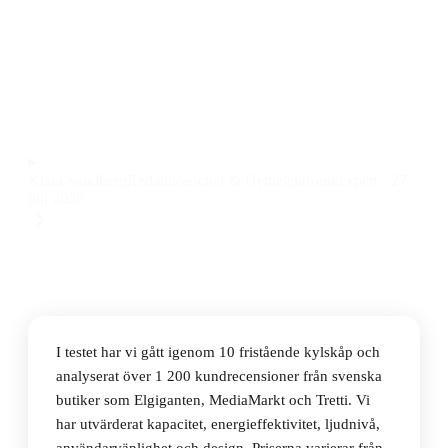
Den bästa fristående kylskåpen 2026 är Electrolux
LRB2DE33W, ett rymligt och tyst Electrolux fristående
kylskåp med 309 liter kapacitet till ett pris på 5 539 kr.
Observera att vi kan få provision via återförsäljarlänkar. Inga
varumärken betalar för våra omdömen.
Klara Sandberg
Redaktionschef & Hemelektronikexpert
·
27
juli 2026
I testet har vi gått igenom 10 fristående kylskåp och
analyserat över 1 200 kundrecensioner från svenska
butiker som Elgiganten, MediaMarkt och Tretti. Vi
har utvärderat kapacitet, energieffektivitet, ljudnivå,