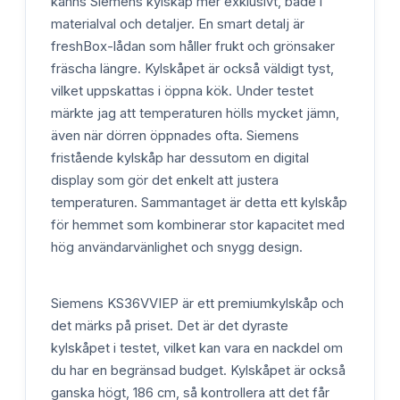
känns Siemens kylskåp mer exklusivt, både i
materialval och detaljer. En smart detalj är
freshBox-lådan som håller frukt och grönsaker
fräscha längre. Kylskåpet är också väldigt tyst,
vilket uppskattas i öppna kök. Under testet
märkte jag att temperaturen hölls mycket jämn,
även när dörren öppnades ofta. Siemens
fristående kylskåp har dessutom en digital
display som gör det enkelt att justera
temperaturen. Sammantaget är detta ett kylskåp
för hemmet som kombinerar stor kapacitet med
hög användarvänlighet och snygg design.
Siemens KS36VVIEP är ett premiumkylskåp och
det märks på priset. Det är det dyraste
kylskåpet i testet, vilket kan vara en nackdel om
du har en begränsad budget. Kylskåpet är också
ganska högt, 186 cm, så kontrollera att det får