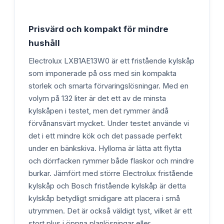
Prisvärd och kompakt för mindre
hushåll
Electrolux LXB1AE13W0 är ett fristående kylskåp
som imponerade på oss med sin kompakta
storlek och smarta förvaringslösningar. Med en
volym på 132 liter är det ett av de minsta
kylskåpen i testet, men det rymmer ändå
förvånansvärt mycket. Under testet använde vi
det i ett mindre kök och det passade perfekt
under en bänkskiva. Hyllorna är lätta att flytta
och dörrfacken rymmer både flaskor och mindre
burkar. Jämfört med större Electrolux fristående
kylskåp och Bosch fristående kylskåp är detta
kylskåp betydligt smidigare att placera i små
utrymmen. Det är också väldigt tyst, vilket är ett
stort plus i öppna planlösningar eller