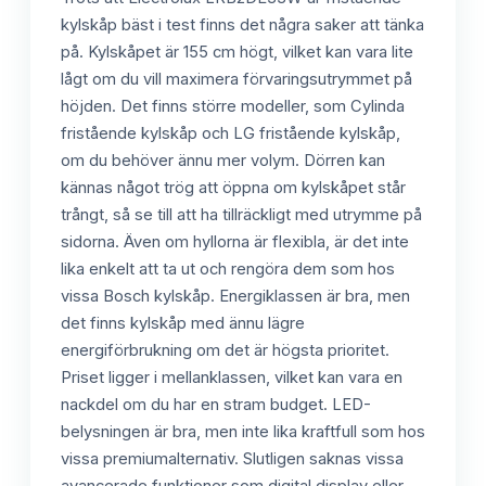
kylskåp bäst i test finns det några saker att tänka
på. Kylskåpet är 155 cm högt, vilket kan vara lite
lågt om du vill maximera förvaringsutrymmet på
höjden. Det finns större modeller, som Cylinda
fristående kylskåp och LG fristående kylskåp,
om du behöver ännu mer volym. Dörren kan
kännas något trög att öppna om kylskåpet står
trångt, så se till att ha tillräckligt med utrymme på
sidorna. Även om hyllorna är flexibla, är det inte
lika enkelt att ta ut och rengöra dem som hos
vissa Bosch kylskåp. Energiklassen är bra, men
det finns kylskåp med ännu lägre
energiförbrukning om det är högsta prioritet.
Priset ligger i mellanklassen, vilket kan vara en
nackdel om du har en stram budget. LED-
belysningen är bra, men inte lika kraftfull som hos
vissa premiumalternativ. Slutligen saknas vissa
avancerade funktioner som digital display eller