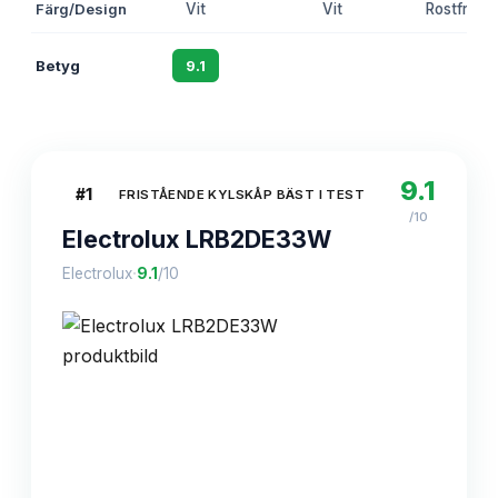
Färg/Design
Vit
Vit
Rostfritt s
Betyg
9.1
8.8
8.6
9.1
#
1
FRISTÅENDE KYLSKÅP BÄST I TEST
/10
Electrolux LRB2DE33W
·
Electrolux
9.1
/10