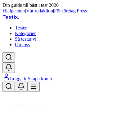
Din guide till bäst i test 2026
Hjälpcenter
|
Vår redaktion
|
För företag
|
Press
Testix
.
Tester
Kategorier
Så testar vi
Om oss
Logga in
Skapa konto
Hem
/
Hemmet
/
Vitvaror
/
Kylar & Frysar
/
Kylskåp
/
Fristående kylskåp
Uppdaterad mars 2026
Fristående kylskåp bäst i test 2026
– recensioner & köpråd