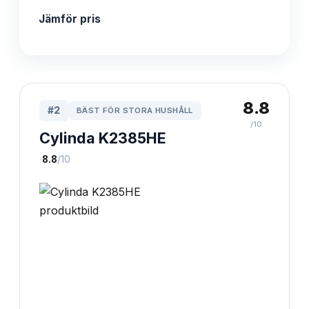
Jämför pris
8.8
#
2
BÄST FÖR STORA HUSHÅLL
/10
Cylinda K2385HE
·
8.8
/10