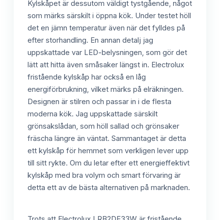
Kylskåpet är dessutom väldigt tystgående, något
som märks särskilt i öppna kök. Under testet höll
det en jämn temperatur även när det fylldes på
efter storhandling. En annan detalj jag
uppskattade var LED-belysningen, som gör det
lätt att hitta även småsaker längst in. Electrolux
fristående kylskåp har också en låg
energiförbrukning, vilket märks på elräkningen.
Designen är stilren och passar in i de flesta
moderna kök. Jag uppskattade särskilt
grönsakslådan, som höll sallad och grönsaker
fräscha längre än väntat. Sammantaget är detta
ett kylskåp för hemmet som verkligen lever upp
till sitt rykte. Om du letar efter ett energieffektivt
kylskåp med bra volym och smart förvaring är
detta ett av de bästa alternativen på marknaden.
Trots att Electrolux LRB2DE33W är fristående