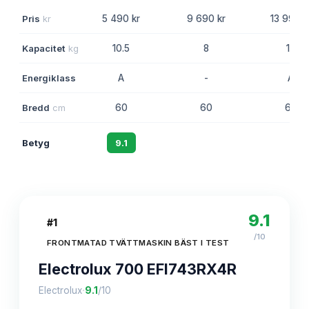
Pris
kr
5 490 kr
9 690 kr
13 990 k
Kapacitet
kg
10.5
8
10
Energiklass
A
-
A
Bredd
cm
60
60
60
Betyg
9.1
8.8
8.6
9.1
#
1
/10
FRONTMATAD TVÄTTMASKIN BÄST I TEST
Electrolux 700 EFI743RX4R
·
Electrolux
9.1
/10