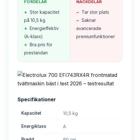
FÖRDELAR
NACKDELAR
+
Stor kapacitet
−
Tar stor plats
på 10,5 kg
−
Saknar
+
Energieffektiv
avancerade
(A-klass)
premiumfunktioner
+
Bra pris för
prestandan
Specifikationer
Kapacitet
10,5 kg
Energiklass
A
Bredd
60 cm