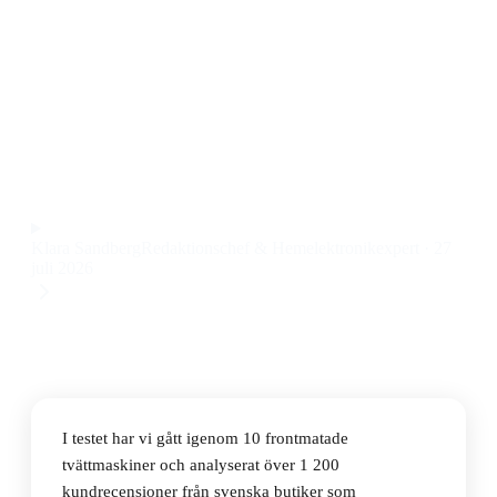
Den bästa frontmatade tvättmaskinen 2026 är
Electrolux 700 EFI743RX4R, en rymlig och
energieffektiv tvättmaskin med kapacitet på 10,5 kg
till ett pris på 5 490 kr.
Observera att vi kan få provision via återförsäljarlänkar. Inga
varumärken betalar för våra omdömen.
Klara Sandberg
Redaktionschef & Hemelektronikexpert
·
27
juli 2026
I testet har vi gått igenom 10 frontmatade
tvättmaskiner och analyserat över 1 200
kundrecensioner från svenska butiker som