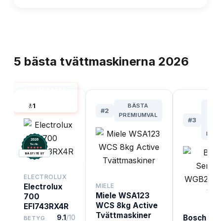
TOPPLISTA
5
bästa
tvättmaskinerna
2026
FRONTMATAD
TVÄTTMASKIN
#
1
BÄSTA
BÄ
BÄST I TEST
#
2
PREMIUMVAL
F
#
3
ST
FAMI
2026
.
Testix
BÄST I TEST
ELECTROLUX
Electrolux
MIELE
Miele WSA123
700
WCS 8kg Active
EFI743RX4R
Tvättmaskiner
9.1
/10
Bosch Ser
BETYG