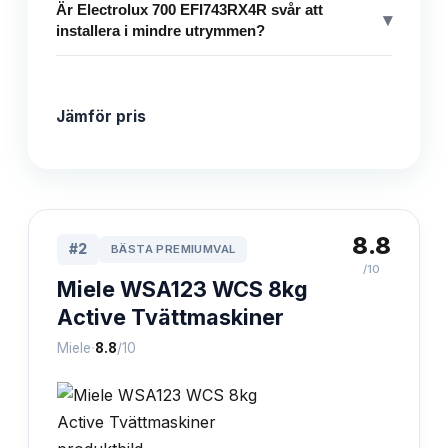
Är Electrolux 700 EFI743RX4R svår att
▾
installera i mindre utrymmen?
Jämför pris
8.8
#
2
BÄSTA PREMIUMVAL
/10
Miele WSA123 WCS 8kg
Active Tvättmaskiner
·
Miele
8.8
/10