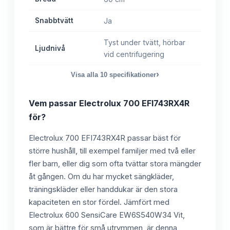
Snabbtvätt
Ja
Tyst under tvätt, hörbar
Ljudnivå
vid centrifugering
›
Visa alla
10
specifikationer
Vem passar
Electrolux 700 EFI743RX4R
för?
Electrolux 700 EFI743RX4R passar bäst för
större hushåll, till exempel familjer med två eller
fler barn, eller dig som ofta tvättar stora mängder
åt gången. Om du har mycket sängkläder,
träningskläder eller handdukar är den stora
kapaciteten en stor fördel. Jämfört med
Electrolux 600 SensiCare EW6S540W34 Vit,
som är bättre för små utrymmen, är denna