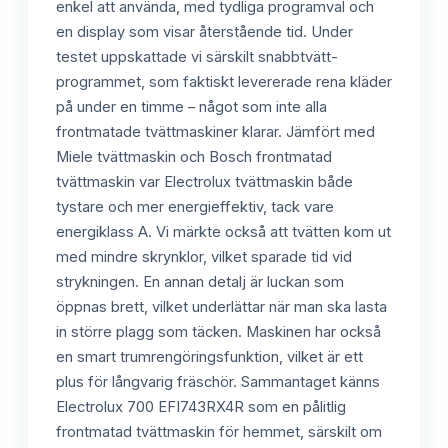
enkel att använda, med tydliga programval och
en display som visar återstående tid. Under
testet uppskattade vi särskilt snabbtvätt-
programmet, som faktiskt levererade rena kläder
på under en timme – något som inte alla
frontmatade tvättmaskiner klarar. Jämfört med
Miele tvättmaskin och Bosch frontmatad
tvättmaskin var Electrolux tvättmaskin både
tystare och mer energieffektiv, tack vare
energiklass A. Vi märkte också att tvätten kom ut
med mindre skrynklor, vilket sparade tid vid
strykningen. En annan detalj är luckan som
öppnas brett, vilket underlättar när man ska lasta
in större plagg som täcken. Maskinen har också
en smart trumrengöringsfunktion, vilket är ett
plus för långvarig fräschör. Sammantaget känns
Electrolux 700 EFI743RX4R som en pålitlig
frontmatad tvättmaskin för hemmet, särskilt om