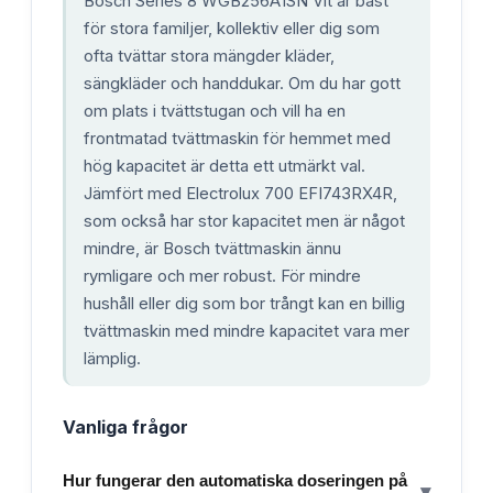
Bosch Series 8 WGB256A1SN Vit är bäst
för stora familjer, kollektiv eller dig som
ofta tvättar stora mängder kläder,
sängkläder och handdukar. Om du har gott
om plats i tvättstugan och vill ha en
frontmatad tvättmaskin för hemmet med
hög kapacitet är detta ett utmärkt val.
Jämfört med Electrolux 700 EFI743RX4R,
som också har stor kapacitet men är något
mindre, är Bosch tvättmaskin ännu
rymligare och mer robust. För mindre
hushåll eller dig som bor trångt kan en billig
tvättmaskin med mindre kapacitet vara mer
lämplig.
Vanliga frågor
Hur fungerar den automatiska doseringen på
▾