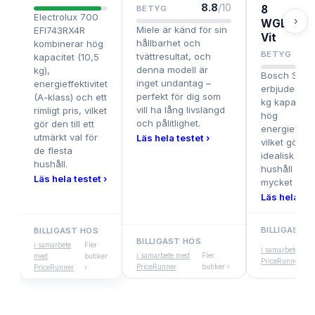
8.8
/10
8
BETYG
Electrolux 700
›
WGB256A
Miele är känd för sin
EFI743RX4R
Vit
hållbarhet och
kombinerar hög
BETYG
tvättresultat, och
kapacitet (10,5
denna modell är
kg),
Bosch Serie
inget undantag –
energieffektivitet
erbjuder hel
perfekt för dig som
(A-klass) och ett
kg kapacite
vill ha lång livslängd
rimligt pris, vilket
hög
och pålitlighet.
gör den till ett
energieffekti
utmärkt val för
Läs hela testet ›
vilket gör d
de flesta
idealisk för 
hushåll.
hushåll med
Läs hela testet ›
mycket tvätt
Läs hela tes
BILLIGAST 
BILLIGAST HOS
BILLIGAST HOS
i samarbete
Fler
i samarbete med
i samarbete med
Fler
med
butiker
PriceRunner
PriceRunner
butiker ›
PriceRunner
›