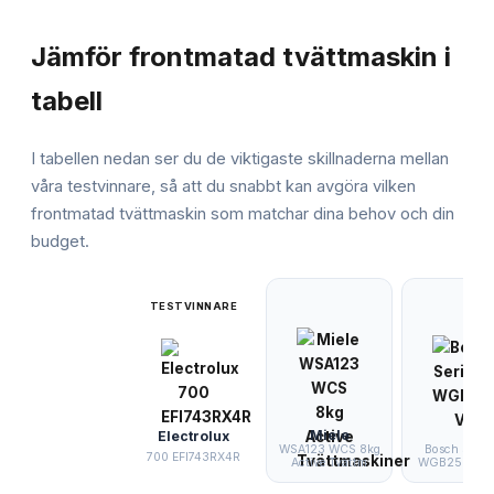
JÄMFÖRELSE
Jämför
frontmatad tvättmaskin
i
tabell
I tabellen nedan ser du de viktigaste skillnaderna mellan
våra testvinnare, så att du snabbt kan avgöra vilken
frontmatad tvättmaskin
som matchar dina behov och din
budget.
TESTVINNARE
Miele
Electrolux
WSA123 WCS 8kg
Bosch Series
700 EFI743RX4R
Active Tvättm
WGB256A1SN