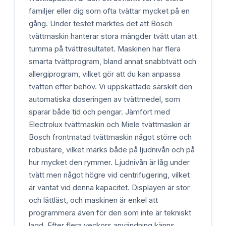
familjer eller dig som ofta tvättar mycket på en
gång. Under testet märktes det att Bosch
tvättmaskin hanterar stora mängder tvätt utan att
tumma på tvättresultatet. Maskinen har flera
smarta tvättprogram, bland annat snabbtvätt och
allergiprogram, vilket gör att du kan anpassa
tvätten efter behov. Vi uppskattade särskilt den
automatiska doseringen av tvättmedel, som
sparar både tid och pengar. Jämfört med
Electrolux tvättmaskin och Miele tvättmaskin är
Bosch frontmatad tvättmaskin något större och
robustare, vilket märks både på ljudnivån och på
hur mycket den rymmer. Ljudnivån är låg under
tvätt men något högre vid centrifugering, vilket
är väntat vid denna kapacitet. Displayen är stor
och lättläst, och maskinen är enkel att
programmera även för den som inte är tekniskt
lagd. Efter flera veckors användning känns