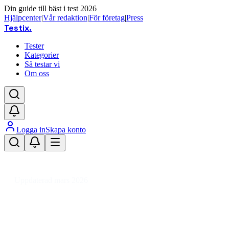
Din guide till bäst i test 2026
Hjälpcenter
|
Vår redaktion
|
För företag
|
Press
Testix
.
Tester
Kategorier
Så testar vi
Om oss
Logga in
Skapa konto
Hem
/
Hemmet
/
Vitvaror
/
Tvättmaskiner
/
Frontmatad
/
Frontmatad tvättmaskin
Uppdaterad mars 2026
Bästa frontmatade tvättmaskinen
2026 – energieffektiv och rymlig