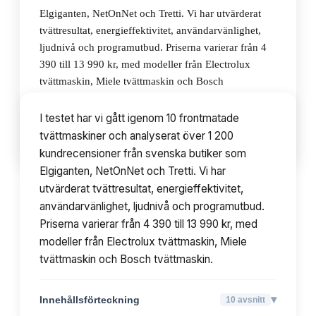
Elgiganten, NetOnNet och Tretti. Vi har utvärderat
tvättresultat, energieffektivitet, användarvänlighet,
ljudnivå och programutbud. Priserna varierar från 4
390 till 13 990 kr, med modeller från Electrolux
tvättmaskin, Miele tvättmaskin och Bosch
tvättmaskin.
I testet har vi gått igenom 10 frontmatade
tvättmaskiner och analyserat över 1 200
▾
Innehållsförteckning
10
avsnitt
kundrecensioner från svenska butiker som
Elgiganten, NetOnNet och Tretti. Vi har
utvärderat tvättresultat, energieffektivitet,
användarvänlighet, ljudnivå och programutbud.
Priserna varierar från 4 390 till 13 990 kr, med
modeller från Electrolux tvättmaskin, Miele
tvättmaskin och Bosch tvättmaskin.
▾
Innehållsförteckning
10
avsnitt