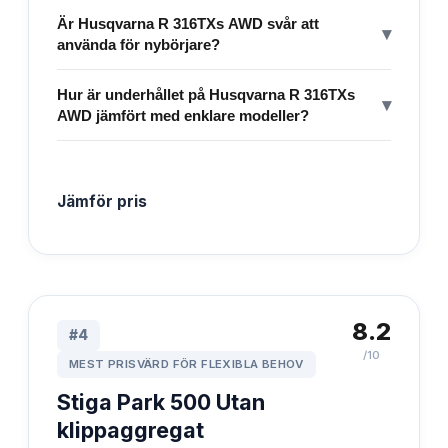
Är Husqvarna R 316TXs AWD svår att
▾
använda för nybörjare?
Hur är underhållet på Husqvarna R 316TXs
▾
AWD jämfört med enklare modeller?
Jämför pris
8.2
#
4
/10
MEST PRISVÄRD FÖR FLEXIBLA BEHOV
Stiga Park 500 Utan
klippaggregat