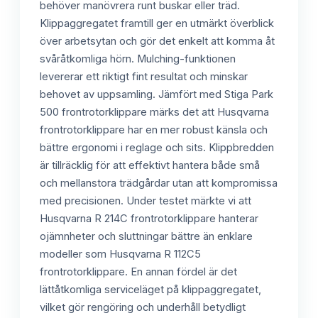
behöver manövrera runt buskar eller träd.
Klippaggregatet framtill ger en utmärkt överblick
över arbetsytan och gör det enkelt att komma åt
svåråtkomliga hörn. Mulching-funktionen
levererar ett riktigt fint resultat och minskar
behovet av uppsamling. Jämfört med Stiga Park
500 frontrotorklippare märks det att Husqvarna
frontrotorklippare har en mer robust känsla och
bättre ergonomi i reglage och sits. Klippbredden
är tillräcklig för att effektivt hantera både små
och mellanstora trädgårdar utan att kompromissa
med precisionen. Under testet märkte vi att
Husqvarna R 214C frontrotorklippare hanterar
ojämnheter och sluttningar bättre än enklare
modeller som Husqvarna R 112C5
frontrotorklippare. En annan fördel är det
lättåtkomliga serviceläget på klippaggregatet,
vilket gör rengöring och underhåll betydligt