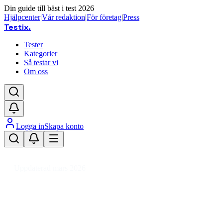
Din guide till bäst i test 2026
Hjälpcenter
|
Vår redaktion
|
För företag
|
Press
Testix
.
Tester
Kategorier
Så testar vi
Om oss
Logga in
Skapa konto
Hem
/
Trädgård
/
Åkgräsklippare
/
Frontrotorklippare
Uppdaterad mars 2026
Frontrotorklippare bäst i test 2026
– jämför åkgräsklippare