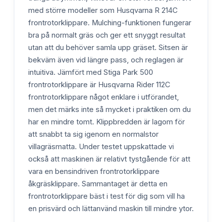
med större modeller som Husqvarna R 214C
frontrotorklippare. Mulching-funktionen fungerar
bra på normalt gräs och ger ett snyggt resultat
utan att du behöver samla upp gräset. Sitsen är
bekväm även vid längre pass, och reglagen är
intuitiva. Jämfört med Stiga Park 500
frontrotorklippare är Husqvarna Rider 112C
frontrotorklippare något enklare i utförandet,
men det märks inte så mycket i praktiken om du
har en mindre tomt. Klippbredden är lagom för
att snabbt ta sig igenom en normalstor
villagräsmatta. Under testet uppskattade vi
också att maskinen är relativt tystgående för att
vara en bensindriven frontrotorklippare
åkgräsklippare. Sammantaget är detta en
frontrotorklippare bäst i test för dig som vill ha
en prisvärd och lättanvänd maskin till mindre ytor.