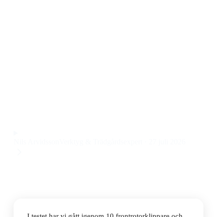
Den bästa frontrotorklipparen 2026 är Husqvarna R
214C med klippaggregat. Den här frontrotorklipparen
kombinerar hydrostatisk transmission och mulching,
vilket gör den smidig att köra och ger ett riktigt fint
klippresultat. Priset ligger på 53 500 kr, vilket känns
rimligt med tanke på kvaliteten och
användarvänligheten.
Observera att vi kan få provision via återförsäljarlänkar. Inga
varumärken betalar för våra omdömen.
Nils Arvidsson
Verktyg & Trädgårdsexpert
·
27 juli 2026
I testet har vi gått igenom 10 frontrotorklippare och