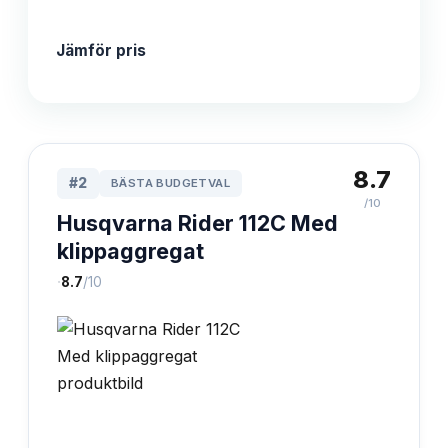
Jämför pris
8.7
#
2
BÄSTA BUDGETVAL
/10
Husqvarna Rider 112C Med
klippaggregat
·
8.7
/10