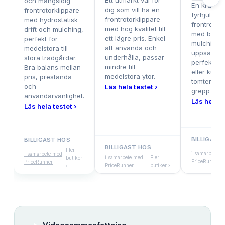
Ett utmärkt val för
och mångsidig
En kraftful
dig som vill ha en
frontrotorklippare
fyrhjulsdri
frontrotorklippare
med hydrostatisk
frontrotork
med hög kvalitet till
drift och mulching,
med både
ett lägre pris. Enkel
perfekt för
mulching 
att använda och
medelstora till
uppsamlar
underhålla, passar
stora trädgårdar.
perfekt för
mindre till
Bra balans mellan
eller kupe
medelstora ytor.
pris, prestanda
tomter där
och
Läs hela testet ›
grepp beh
användarvänlighet.
Läs hela te
Läs hela testet ›
BILLIGAST
BILLIGAST HOS
BILLIGAST HOS
Fler
i samarbete m
i samarbete med
i samarbete med
Fler
butiker
PriceRunner
PriceRunner
PriceRunner
butiker ›
›