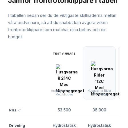
Jämför
frontrotorklippare
i tabell
I tabellen nedan ser du de viktigaste skillnaderna mellan
våra testvinnare, så att du snabbt kan avgöra vilken
frontrotorklippare
som matchar dina behov och din
budget.
TESTVINNARE
Husqvarna Rider
H
Husqvarna R 214C
112C Med kli
3
Med klippag
Pris
kr
53 500
36 900
Hyd
Drivning
Hydrostatisk
Hydrostatisk