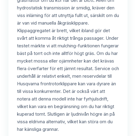
gräsmattor om du kör när det är blött. Även om
hydrostatisk transmission är smidig, kräver den
viss inlärning för att utnyttja fullt ut, särskilt om du
är van vid manuella åkgräsklippare.
Klippaggregatet är brett, vilket ibland gör det
svårt att komma åt riktigt trånga passager. Under
testet märkte vi att mulching-funktionen fungerar
bäst på torrt och inte alltför högt gräs. Om du har
mycket mossa eller ojämnheter kan det krävas
flera överfarter för ett jämnt resultat. Service och
underhåll är relativt enkelt, men reservdelar till
Husqvarna frontrotorklippare kan vara dyrare än
till vissa konkurrenter. Det är också värt att
notera att denna modell inte har fyrhjulsdrift,
vilket kan vara en begränsning om du har riktigt
kuperad tomt. Slutligen är ljudnivån högre än på
vissa eldrivna alternativ, vilket kan störa om du
har känsliga grannar.