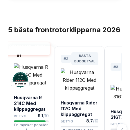
TOPPLISTA
5
bästa
frontrotorklipparna
2026
FRONTROTORKLIPPARE
BÄST I TEST
#
1
BÄSTA
BÄ
#
2
BUDGETVAL
S
#
3
KU
2026
.
Testix
BÄST I TEST
Husqvarna R
Husqvarna Rider
214C Med
112C Med
klippaggregat
Husqvar
klippaggregat
9.1
/10
BETYG
316TXs
8.7
/10
BETYG
BETYG
En mycket populär
›