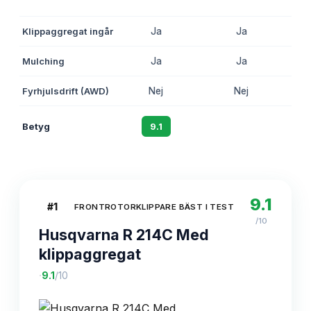
Klippaggregat ingår
Ja
Ja
Mulching
Ja
Ja
Fyrhjulsdrift (AWD)
Nej
Nej
Betyg
9.1
8.7
9.1
#
1
FRONTROTORKLIPPARE BÄST I TEST
/10
Husqvarna R 214C Med
klippaggregat
·
9.1
/10