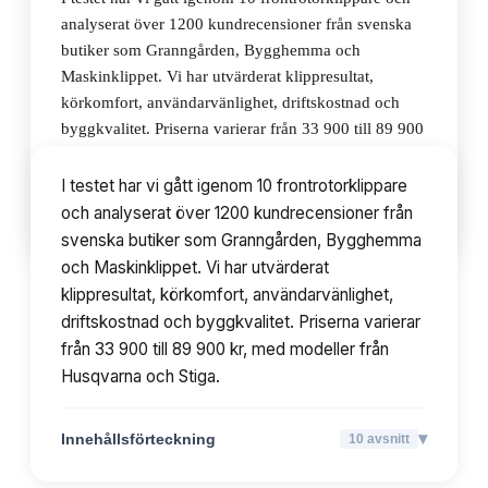
analyserat över 1200 kundrecensioner från svenska
butiker som Granngården, Bygghemma och
Maskinklippet. Vi har utvärderat klippresultat,
körkomfort, användarvänlighet, driftskostnad och
byggkvalitet. Priserna varierar från 33 900 till 89 900
kr, med modeller från Husqvarna och Stiga.
I testet har vi gått igenom 10 frontrotorklippare
och analyserat över 1200 kundrecensioner från
▾
Innehållsförteckning
10
avsnitt
svenska butiker som Granngården, Bygghemma
och Maskinklippet. Vi har utvärderat
klippresultat, körkomfort, användarvänlighet,
driftskostnad och byggkvalitet. Priserna varierar
från 33 900 till 89 900 kr, med modeller från
Husqvarna och Stiga.
▾
Innehållsförteckning
10
avsnitt