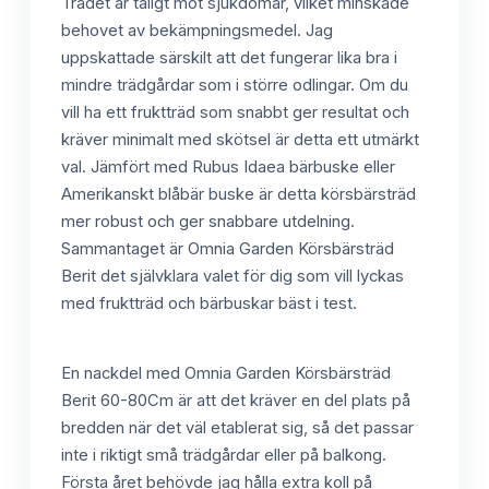
Trädet är tåligt mot sjukdomar, vilket minskade
behovet av bekämpningsmedel. Jag
uppskattade särskilt att det fungerar lika bra i
mindre trädgårdar som i större odlingar. Om du
vill ha ett fruktträd som snabbt ger resultat och
kräver minimalt med skötsel är detta ett utmärkt
val. Jämfört med Rubus Idaea bärbuske eller
Amerikanskt blåbär buske är detta körsbärsträd
mer robust och ger snabbare utdelning.
Sammantaget är Omnia Garden Körsbärsträd
Berit det självklara valet för dig som vill lyckas
med fruktträd och bärbuskar bäst i test.
En nackdel med Omnia Garden Körsbärsträd
Berit 60-80Cm är att det kräver en del plats på
bredden när det väl etablerat sig, så det passar
inte i riktigt små trädgårdar eller på balkong.
Första året behövde jag hålla extra koll på