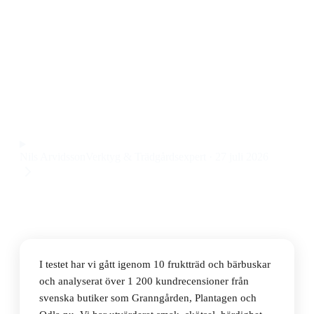
Den bästa fruktträden och bärbuskarna 2026 är Omnia
Garden Körsbärsträd Berit, ett robust och lättskött
körsbärsträd som ger riklig skörd och passar både små
och stora trädgårdar. Priset ligger på 1 246 kr.
Observera att vi kan få provision via återförsäljarlänkar. Inga
varumärken betalar för våra omdömen.
Nils Arvidsson
Verktyg & Trädgårdsexpert
·
27 juli 2026
I testet har vi gått igenom 10 fruktträd och bärbuskar
och analyserat över 1 200 kundrecensioner från
svenska butiker som Granngården, Plantagen och