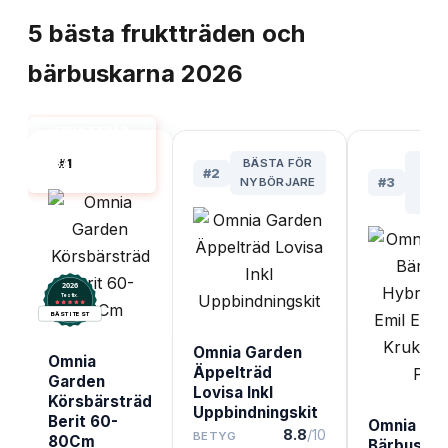
5
bästa
fruktträden och
bärbuskarna
2026
FRUKTTRÄD
OCH
#
1
BÄSTA FÖR
BÄS
BÄRBUSKAR
#
2
BÄST I TEST
NYBÖRJARE
#
3
ST
SKÖ
2026
.
Testix
BÄST I TEST
Omnia Garden
Omnia
Äppelträd
Garden
Lovisa Inkl
Körsbärsträd
Uppbindningskit
Berit 60-
Omnia Ga
8.8
/10
BETYG
80Cm
Bärbuske