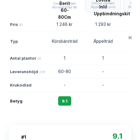
Omnia Garden
Omnia
Omnia Garden
Äppelträd Lovis
Bärbus
Körsbärsträd Be
Pris
kr
1 246 kr
1 293 kr
1 2
Hybri
Typ
Körsbärsträd
Äppelträd
(b
Antal plantor
st
1
1
Leveranshöjd
cm
60-80
-
1
Krukodlad
-
-
Betyg
9.1
8.8
9.1
#
1