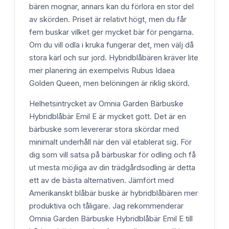
bären mognar, annars kan du förlora en stor del
av skörden. Priset är relativt högt, men du får
fem buskar vilket ger mycket bär för pengarna.
Om du vill odla i kruka fungerar det, men välj då
stora kärl och sur jord. Hybridblåbären kräver lite
mer planering än exempelvis Rubus Idaea
Golden Queen, men belöningen är riklig skörd.
Helhetsintrycket av Omnia Garden Bärbuske
Hybridblåbär Emil E är mycket gott. Det är en
bärbuske som levererar stora skördar med
minimalt underhåll när den väl etablerat sig. För
dig som vill satsa på bärbuskar för odling och få
ut mesta möjliga av din trädgårdsodling är detta
ett av de bästa alternativen. Jämfört med
Amerikanskt blåbär buske är hybridblåbären mer
produktiva och tåligare. Jag rekommenderar
Omnia Garden Bärbuske Hybridblåbär Emil E till