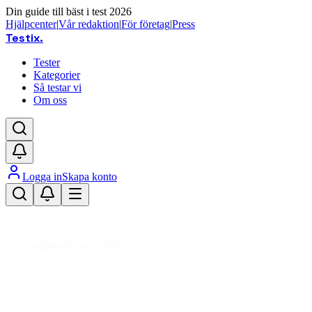
Din guide till bäst i test 2026
Hjälpcenter
|
Vår redaktion
|
För företag
|
Press
Testix
.
Tester
Kategorier
Så testar vi
Om oss
Logga in
Skapa konto
Hem
/
Trädgård
/
Krukor, Plantor & Odling
/
Träd & Buskar
/
Fruktträd och bärbuskar
Uppdaterad mars 2026
Fruktträd och bärbuskar bäst i
test 2026 – för din trädgård