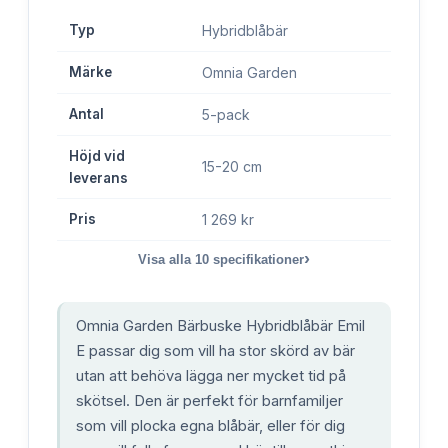
Typ
Hybridblåbär
Märke
Omnia Garden
Antal
5-pack
Höjd vid
15-20 cm
leverans
Pris
1 269 kr
›
Visa alla
10
specifikationer
Omnia Garden Bärbuske Hybridblåbär Emil
E passar dig som vill ha stor skörd av bär
utan att behöva lägga ner mycket tid på
skötsel. Den är perfekt för barnfamiljer
som vill plocka egna blåbär, eller för dig