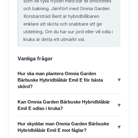
som vill fylla frysen med bär till smoothies
och bakning. Jämfört med Omnia Garden
Körsbärsträd Berit är hybridblåbären
enklare att sköta och snabbare att ge
utdelning. Om du har sur jord eller vill odla i
kruka är detta ett utmärkt val.
Vanliga frågor
Hur ska man plantera Omnia Garden
▾
Bärbuske Hybridblåbär Emil E för bästa
skörd?
Kan Omnia Garden Bärbuske Hybridblåbär
▾
Emil E odlas i kruka?
Hur skyddar man Omnia Garden Bärbuske
▾
Hybridblåbär Emil E mot fåglar?