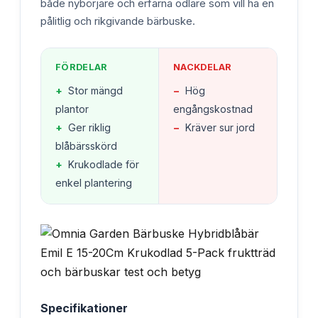
både nybörjare och erfarna odlare som vill ha en
pålitlig och rikgivande bärbuske.
FÖRDELAR
NACKDELAR
+
Stor mängd
−
Hög
plantor
engångskostnad
+
Ger riklig
−
Kräver sur jord
blåbärsskörd
+
Krukodlade för
enkel plantering
Specifikationer