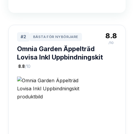
8.8
#
2
BÄSTA FÖR NYBÖRJARE
/10
Omnia Garden Äppelträd
Lovisa Inkl Uppbindningskit
·
8.8
/10