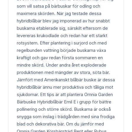
som vill satsa på bärbuskar för odling och
maximera skörden. När jag testade dessa
hybridblåbär blev jag imponerad av hur snabbt
buskarna etablerade sig, särskilt eftersom de
levereras krukodlade och redan har ett starkt
rotsystem. Efter plantering i surjord och med
regelbunden vattning började buskarna växa
kraftigt och gav redan första sommaren en
mindre skörd. Under andra året exploderade
produktionen med mängder av stora, söta bär.
Jämfört med Amerikanskt blåbär buske är dessa
hybridblåbär ännu mer produktiva och tåliga mot
sjukdomar. Ett tips är att plantera Omnia Garden
Bärbuske Hybridblåbär Emil E i grupp för bättre
pollinering och större skörd. Buskarna är också
snygga som inslag i trädgården med sina frodiga
blad och dekorativa bär. Om du jämför med
Omnia Garden Körsbärsträd Berit eller Rubus