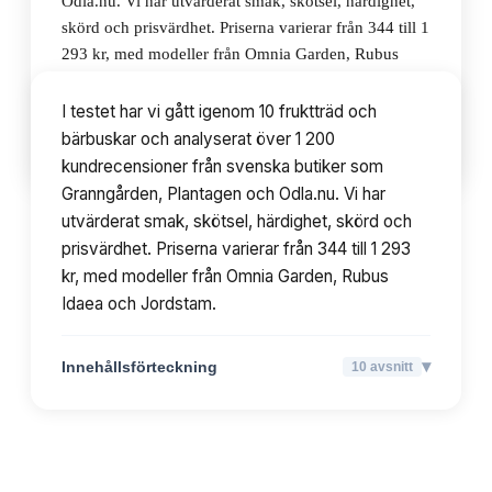
Odla.nu. Vi har utvärderat smak, skötsel, härdighet,
skörd och prisvärdhet. Priserna varierar från 344 till 1
293 kr, med modeller från Omnia Garden, Rubus
Idaea och Jordstam.
I testet har vi gått igenom 10 fruktträd och
bärbuskar och analyserat över 1 200
▾
Innehållsförteckning
10
avsnitt
kundrecensioner från svenska butiker som
Granngården, Plantagen och Odla.nu. Vi har
utvärderat smak, skötsel, härdighet, skörd och
prisvärdhet. Priserna varierar från 344 till 1 293
kr, med modeller från Omnia Garden, Rubus
Idaea och Jordstam.
▾
Innehållsförteckning
10
avsnitt
TOPPLISTA