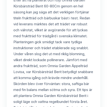
Efter att ha planterat och följt Omnia Garden
Körsbärsträd Berit 60-80Cm genom en hel
säsong kan jag säga att det verkligen förtjänar
titeln fruktträd och bärbuskar bäst i test. Redan
vid leverans märktes det att trädet var robust
och välrotat, vilket är avgörande för att lyckas
med fruktträd för trädgård i svenska klimatet.
Planteringen gick smidigt tack vare tydliga
instruktioner och trädet etablerade sig snabbt.
Under våren slog det ut med riklig blomning,
vilket direkt lockade pollinerare. Jämfört med
andra fruktträd, som Omnia Garden Äppelträd
Lovisa, var Körsbärsträd Berit betydligt snabbare
att komma igång och krävde mindre underhåll.
Skörden blev över förväntan: stora, saftiga bär
med fin balans mellan sötma och syra. Ett tips är
att plantera Omnia Garden Körsbärsträd Berit i
soligt läge och vattna regelbundet första året.