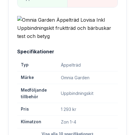
Specifikationer
Typ
Äppelträd
Märke
Omnia Garden
Medföljande
Uppbindningskit
tillbehör
Pris
1 293 kr
Klimatzon
Zon 1-4
›
Visa alla
10
specifikationer