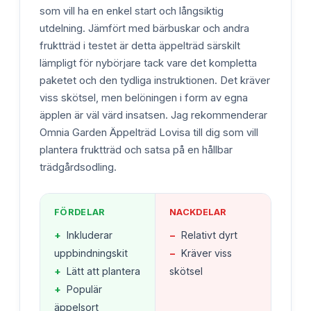
som vill ha en enkel start och långsiktig
utdelning. Jämfört med bärbuskar och andra
fruktträd i testet är detta äppelträd särskilt
lämpligt för nybörjare tack vare det kompletta
paketet och den tydliga instruktionen. Det kräver
viss skötsel, men belöningen i form av egna
äpplen är väl värd insatsen. Jag rekommenderar
Omnia Garden Äppelträd Lovisa till dig som vill
plantera fruktträd och satsa på en hållbar
trädgårdsodling.
FÖRDELAR
NACKDELAR
+
Inkluderar
−
Relativt dyrt
uppbindningskit
−
Kräver viss
+
Lätt att plantera
skötsel
+
Populär
äppelsort