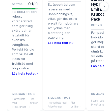
9.1
/10
Hybridblå
BETYG
Ett äppelträd som
›
Emil E 15
levereras med
Ett populärt och
uppbindningskit,
Krukodlad
robust
vilket gör det extra
Pack
körsbärsträd
enkelt för nybörjare
BETYG
som ger riklig
att lyckas med
skörd och är
Fempack
plantering och
lättskött för
hybridblåbä
etablering.
svenska
ger möjlighet 
Läs hela testet ›
trädgårdar.
skörd och p
Perfekt för dig
utmärkt för 
som vill ha ett
vill odla myc
klassiskt
på liten yta.
fruktträd med
Läs hela test
hög kvalitet.
Läs hela testet ›
BILLIGAST H
BILLIGAST HOS
BILLIGAST HOS
i samarbete
Fler
i samarbete med
i samarbete med
Fler
med
butiker
PriceRunner
PriceRunner
butiker ›
PriceRunner
›