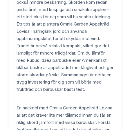
också mindre beskärning. Skörden kom redan
andra året, med krispiga och smakrika äpplen –
ett stort plus för dig som vill ha snabb utdelning.
Ett tips är att plantera Omnia Garden Äppelträd
Lovisa i näringsrik jord och använda
uppbindningskitet för att skydda mot vind.
Trädet är också relativt kompakt, vilket gör det
lämpligt för mindre trädgårdar. Om du jämför
med Rubus Idaea bärbuske eller Amerikanskt
blåbär buske är äppelträdet mer långlivat och ger
större skördar på sikt. Sammantaget är detta en
trygg investering för dig som vill börja med
fruktträd och bärbuskar bäst i test.
En nackdel med Omnia Garden Äppelträd Lovisa
är att det kräver lite mer tålamod innan du får en
riklig skörd jämfört med vissa bärbuskar. Första
året handlar mest om att trädet ska etablera sig,