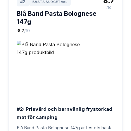
8.7
#
2
BÄSTA BUDGETVAL
/10
Blå Band Pasta Bolognese
147g
·
8.7
/10
#2: Prisvärd och barnvänlig frystorkad
mat för camping
Blå Band Pasta Bolognese 147g är testets bästa