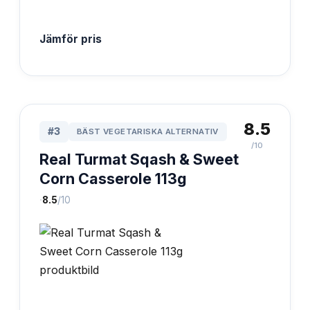
Jämför pris
8.5
#
3
BÄST VEGETARISKA ALTERNATIV
/10
Real Turmat Sqash & Sweet
Corn Casserole 113g
·
8.5
/10