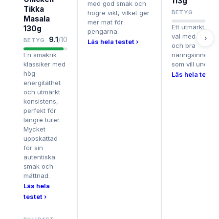
113g
med god smak och
Tikka
högre vikt, vilket ger
BETYG
Masala
mer mat för
Ett utmärkt veg
130g
pengarna.
val med fräsch
›
9.1
/10
BETYG
Läs hela testet ›
och bra
En smakrik
näringsinnehåll
klassiker med
som vill undvika
hög
Läs hela testet
energitäthet
och utmärkt
konsistens,
perfekt för
längre turer.
Mycket
uppskattad
för sin
autentiska
smak och
mättnad.
Läs hela
testet ›