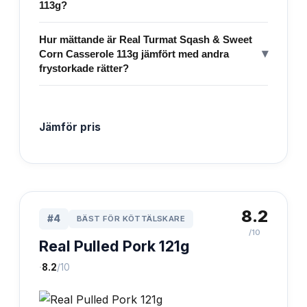
113g?
Hur mättande är Real Turmat Sqash & Sweet
▾
Corn Casserole 113g jämfört med andra
frystorkade rätter?
Jämför pris
8.2
#
4
BÄST FÖR KÖTTÄLSKARE
/10
Real Pulled Pork 121g
·
8.2
/10