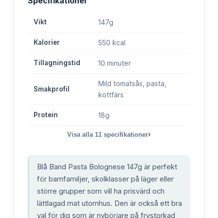
Specifikationer
Vikt
147g
Kalorier
550 kcal
Tillagningstid
10 minuter
Mild tomatsås, pasta,
Smakprofil
köttfärs
Protein
18g
›
Visa alla
11
specifikationer
Blå Band Pasta Bolognese 147g är perfekt
för barnfamiljer, skolklasser på läger eller
större grupper som vill ha prisvärd och
lättlagad mat utomhus. Den är också ett bra
val för dig som är nybörjare på frystorkad