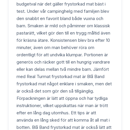
budgetval när det gäller frystorkad mat bäst i
test. Under vår campinghelg med familjen blev
den snabbt en favorit bland både vuxna och
barn. Smaken är mild och påminner om klassisk
pastarätt, vilket gör den till en trygg måltid även
för kräsna ätare. Konsistensen blev bra efter 10
minuter, även om man behöver röra om
ordentligt för att undvika klumpar. Portionen är
generös och räcker gott till en hungrig vandrare
eller kan delas mellan två mindre barn. Jämfört
med Real Turmat frystorkad mat är Blå Band
frystorkad mat något enklare i smaken, men det
är också det som gör den så tillgänglig.
Förpackningen är lätt att öppna och har tydliga
instruktioner, vilket uppskattas när man är trött
efter en lång dag utomhus. Ett tips är att
använda en lång sked för att komma åt all mat i
botten. Blå Band frystorkad mat är också lätt att