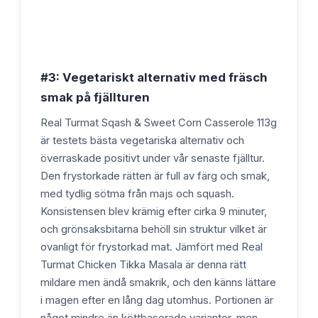
#3: Vegetariskt alternativ med fräsch
smak på fjällturen
Real Turmat Sqash & Sweet Corn Casserole 113g
är testets bästa vegetariska alternativ och
överraskade positivt under vår senaste fjälltur.
Den frystorkade rätten är full av färg och smak,
med tydlig sötma från majs och squash.
Konsistensen blev krämig efter cirka 9 minuter,
och grönsaksbitarna behöll sin struktur vilket är
ovanligt för frystorkad mat. Jämfört med Real
Turmat Chicken Tikka Masala är denna rätt
mildare men ändå smakrik, och den känns lättare
i magen efter en lång dag utomhus. Portionen är
något mindre än köttbaserade varianter, men