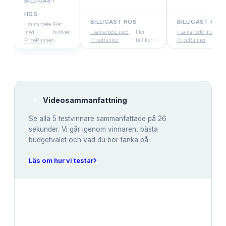
BILLIGAST
HOS
BILLIGAST HOS
BILLIGAST HOS
i samarbete
Fler
i samarbete med
Fler
i samarbete med
med
butiker
PriceRunner
butiker ›
PriceRunner
PriceRunner
›
Videosammanfattning
Se alla
5
testvinnare sammanfattade på 26
sekunder. Vi går igenom vinnaren, bästa
budgetvalet och vad du bör tänka på.
›
Läs om hur vi testar