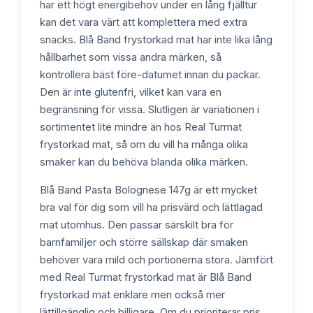
har ett högt energibehov under en lång fjälltur
kan det vara värt att komplettera med extra
snacks. Blå Band frystorkad mat har inte lika lång
hållbarhet som vissa andra märken, så
kontrollera bäst före-datumet innan du packar.
Den är inte glutenfri, vilket kan vara en
begränsning för vissa. Slutligen är variationen i
sortimentet lite mindre än hos Real Turmat
frystorkad mat, så om du vill ha många olika
smaker kan du behöva blanda olika märken.
Blå Band Pasta Bolognese 147g är ett mycket
bra val för dig som vill ha prisvärd och lättlagad
mat utomhus. Den passar särskilt bra för
barnfamiljer och större sällskap där smaken
behöver vara mild och portionerna stora. Jämfört
med Real Turmat frystorkad mat är Blå Band
frystorkad mat enklare men också mer
lättillgänglig och billigare. Om du prioriterar pris