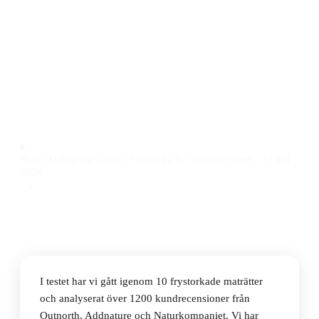
Den bästa frystorkade maten 2026 är Real Turmat
Chicken Tikka Masala, en smakrik och mättande rätt
som passar både på fjället och vid friluftskök, till ett
pris på 105 kr.
Observera att vi kan få provision via återförsäljarlänkar. Inga
varumärken betalar för våra omdömen.
Hugo Dahlgren
Fordon, Friluftsliv & Outdoorexpert
·
27 juli
2026
I testet har vi gått igenom 10 frystorkade maträtter
och analyserat över 1200 kundrecensioner från
Outnorth, Addnature och Naturkompaniet. Vi har