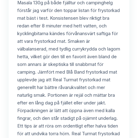
Masala 130g på både fjälltur och campinghelg
förstår jag varför den toppar listan för frystorkad
mat bäst i test. Konsistensen blev riktigt bra
redan efter 8 minuter med hett vatten, och
kycklingbitarna kändes förvånansvärt saftiga för
att vara frystorkad mat. Smaken är
välbalanserad, med tydlig currykrydda och lagom
hetta, vilket gör den till en favorit även bland de
som annars är skeptiska till snabbmat för
camping. Jämfört med Blå Band frystorkad mat
upplevde jag att Real Turmat frystorkad mat
generellt har bättre råvarukvalitet och mer
naturlig smak. Portionen är rejäl och mättar bra
efter en lång dag på fjället eller under jakt.
Förpackningen är lätt att öppna även med kalla
fingrar, och den står stadigt på ojämnt underlag.
Ett tips är att röra om ordentligt efter halva tiden
för att undvika torra hörn. Real Turmat frystorkad