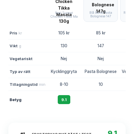
Blå Band Pasta
Real T
Real Turmat
Bolognese 147
& 
Chicken Tikka Ma
Pris
kr
105 kr
85 kr
Vikt
g
130
147
Vegetariskt
Nej
Nej
Typ av rätt
Kycklinggryta
Pasta Bolognese
Vegeta
Tillagningstid
min
8-10
10
Betyg
9.1
8.7
9.1