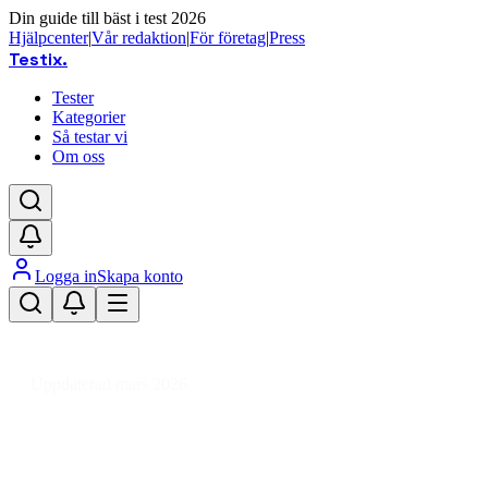
Din guide till bäst i test 2026
Hjälpcenter
|
Vår redaktion
|
För företag
|
Press
Testix
.
Tester
Kategorier
Så testar vi
Om oss
Logga in
Skapa konto
Hem
/
Sport
/
Jakt, Fiske & Friluftsliv
/
Camping & Friluftsliv
/
Friluftskök
/
Frystorkad mat
Uppdaterad mars 2026
Frystorkad mat bäst i test 2026 –
smaktest för camping och fjälliv