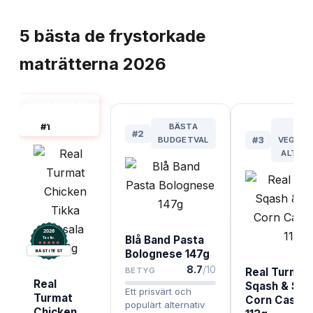
TOPPLISTA
5
bästa
de frystorkade
maträtterna
2026
FRYSTORKAD
MAT BÄST I
#
1
BÄSTA
BÄ
TEST
#
2
BUDGETVAL
#
3
VEGETA
ALTERN
2026
Blå Band Pasta
.
Testix
Bolognese 147g
BÄST I TEST
8.7
/10
BETYG
Real Turmat
Real
Sqash & Sw
Ett prisvärt och
Turmat
Corn Casser
populärt alternativ
Chicken