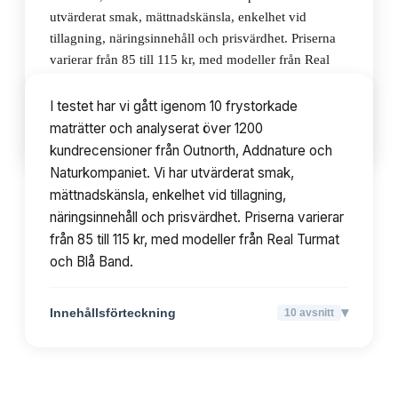
utvärderat smak, mättnadskänsla, enkelhet vid
tillagning, näringsinnehåll och prisvärdhet. Priserna
varierar från 85 till 115 kr, med modeller från Real
Turmat och Blå Band.
I testet har vi gått igenom 10 frystorkade
maträtter och analyserat över 1200
▾
Innehållsförteckning
10
avsnitt
kundrecensioner från Outnorth, Addnature och
Naturkompaniet. Vi har utvärderat smak,
mättnadskänsla, enkelhet vid tillagning,
näringsinnehåll och prisvärdhet. Priserna varierar
från 85 till 115 kr, med modeller från Real Turmat
och Blå Band.
▾
Innehållsförteckning
10
avsnitt