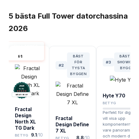
TOPPLISTA
5
bästa
Full Tower datorchassina
2026
FULL TOWER
DATORCHASSI
#
1
BÄST
BÄST FÖR
BÄST I TEST
FÖR
#
3
SHOWCASE
#
2
TYSTA
BYGGARE
BYGGEN
2026
.
Testix
Hyte Y70
BÄST I TEST
8.6
BETYG
Fractal
Perfekt för dig so
Design
Fractal
vill visa upp
North XL
Design Define
komponenterna ta
TG Dark
vare panoramagla
7 XL
9.1
/10
BETYG
och modern desig
8.8
/10
BETYG