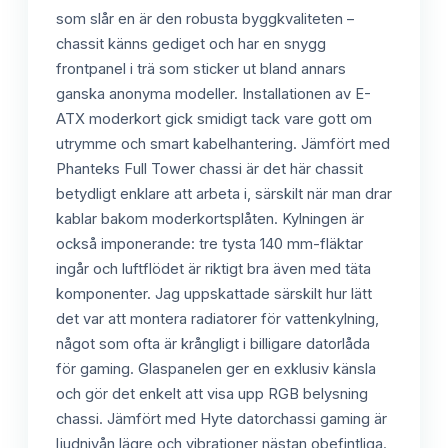
som slår en är den robusta byggkvaliteten –
chassit känns gediget och har en snygg
frontpanel i trä som sticker ut bland annars
ganska anonyma modeller. Installationen av E-
ATX moderkort gick smidigt tack vare gott om
utrymme och smart kabelhantering. Jämfört med
Phanteks Full Tower chassi är det här chassit
betydligt enklare att arbeta i, särskilt när man drar
kablar bakom moderkortsplåten. Kylningen är
också imponerande: tre tysta 140 mm-fläktar
ingår och luftflödet är riktigt bra även med täta
komponenter. Jag uppskattade särskilt hur lätt
det var att montera radiatorer för vattenkylning,
något som ofta är krångligt i billigare datorlåda
för gaming. Glaspanelen ger en exklusiv känsla
och gör det enkelt att visa upp RGB belysning
chassi. Jämfört med Hyte datorchassi gaming är
ljudnivån lägre och vibrationer nästan obefintliga.