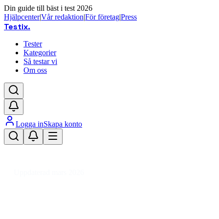
Din guide till bäst i test 2026
Hjälpcenter
|
Vår redaktion
|
För företag
|
Press
Testix
.
Tester
Kategorier
Så testar vi
Om oss
Logga in
Skapa konto
Hem
/
Dator
/
Datorkomponenter
/
Datorchassin
/
ATX
/
Full Tower datorchassi
Uppdaterad mars 2026
Stort datorchassi test 2026 – Bästa
Full Tower chassin för gaming