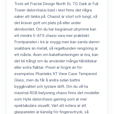
Trots att Fractal Design North XL TG Dark är Full
Tower datorchassi bäst i test finns det några
saker att tänka på. Chassit är stort och tungt, så
det kräver gott om plats på eller under
skrivbordet. Om du har begränsat utrymme kan
ett mindre E-ATX chassi vara mer praktiskt.
Frontpanelen i trä är snygg men kan samla damm
snabbare än metall, så regelbunden rengöring är
ett måste. Även om kabelhanteringen är bra, kan
det bli trångt om du använder många hårddiskar
eller extra fläktar. Priset är högre än för
exempelvis Phanteks XT View Case Tempered
Glass, men du får å andra sidan bättre
byggkvalitet och tystare drift. Om du vill ha
maximal RGB belysning chassi finns det modeller
som Hyte datorchassi gaming som är mer
spektakulära visuellt. Värt att notera är att
glaspanelen är känslig för fingeravtryck, så