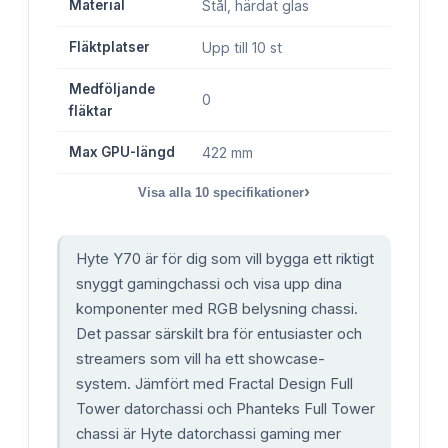
Material
Stål, härdat glas
Fläktplatser
Upp till 10 st
Medföljande
0
fläktar
Max GPU-längd
422 mm
›
Visa alla
10
specifikationer
Hyte Y70 är för dig som vill bygga ett riktigt
snyggt gamingchassi och visa upp dina
komponenter med RGB belysning chassi.
Det passar särskilt bra för entusiaster och
streamers som vill ha ett showcase-
system. Jämfört med Fractal Design Full
Tower datorchassi och Phanteks Full Tower
chassi är Hyte datorchassi gaming mer