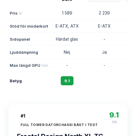
Pris
kr
1 589
2 239
Stöd för moderkort
E-ATX, ATX
E-ATX
E-
Sidopanel
Härdat glas
-
Pan
Ljuddämpning
Nej
Ja
Max längd GPU
mm
-
-
Betyg
9.1
8.8
9.1
#
1
/10
FULL TOWER DATORCHASSI BÄST I TEST