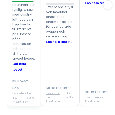
Läs hela testet ›
›
Ett stilrent och
Exceptionellt tyst
rymligt chassi
och modulärt
med utmärkt
chassi med
luftflöde och
enorm flexibilitet
byggkvalitet
för avancerade
till ett rimligt
byggen och
pris. Passar
vattenkylning.
både
Läs hela testet ›
entusiasten
och den som
vill ha ett
snyggt bygge.
Läs hela
testet ›
BILLIGAST
BILLIGAST HOS
HOS
BILLIGAST HOS
i samarbete
Fler
i samarbete
Fler
med
butiker
i samarbete med
Fler
med
butiker
PriceRunner
›
PriceRunner
butik
PriceRunner
›