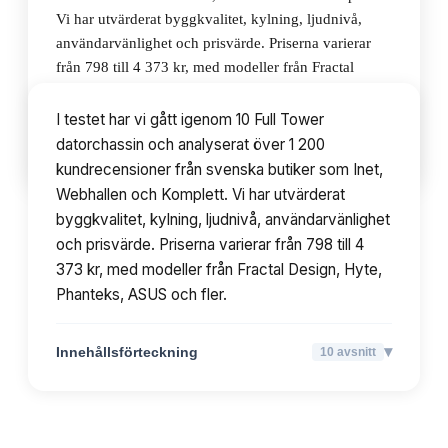
Vi har utvärderat byggkvalitet, kylning, ljudnivå,
användarvänlighet och prisvärde. Priserna varierar
från 798 till 4 373 kr, med modeller från Fractal
Design, Hyte, Phanteks, ASUS och fler.
I testet har vi gått igenom 10 Full Tower
datorchassin och analyserat över 1 200
▾
Innehållsförteckning
10
avsnitt
kundrecensioner från svenska butiker som Inet,
Webhallen och Komplett. Vi har utvärderat
byggkvalitet, kylning, ljudnivå, användarvänlighet
och prisvärde. Priserna varierar från 798 till 4
373 kr, med modeller från Fractal Design, Hyte,
Phanteks, ASUS och fler.
▾
Innehållsförteckning
10
avsnitt