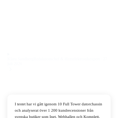
Den bästa Full Tower datorchassit 2026 är Fractal
Design North XL TG Dark. Den kombinerar stilren
design, utmärkt luftflöde och smart kabelhantering till
ett pris på 1 589 kr.
Observera att vi kan få provision via återförsäljarlänkar. Inga
varumärken betalar för våra omdömen.
Klara Sandberg
Redaktionschef & Hemelektronikexpert
·
27
juli 2026
I testet har vi gått igenom 10 Full Tower datorchassin
och analyserat över 1 200 kundrecensioner från
svenska butiker som Inet, Webhallen och Komplett.