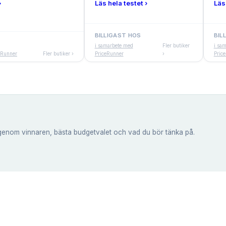
›
Läs hela testet ›
Läs
BILLIGAST HOS
BIL
i samarbete med
Fler butiker
i sa
eRunner
Fler butiker ›
PriceRunner
›
Pric
genom vinnaren, bästa budgetvalet och vad du bör tänka på.