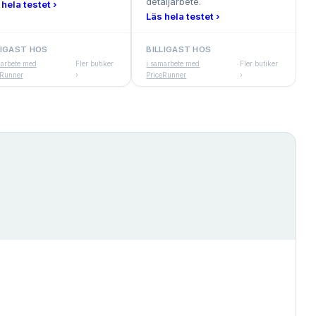
detaljarbete.
 hela testet ›
Läs hela testet ›
LIGAST HOS
BILLIGAST HOS
marbete med
Fler butiker
i samarbete med
Fler butiker
eRunner
›
PriceRunner
›