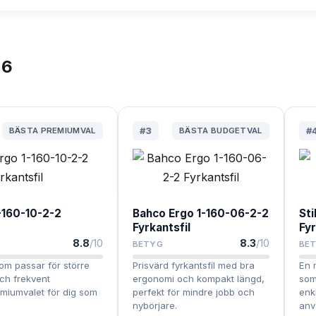
26
BÄSTA PREMIUMVAL
#
3
BÄSTA BUDGETVAL
#
-160-10-2-2
Bahco Ergo 1-160-06-2-2
St
Fyrkantsfil
Fyr
8.8
/10
8.3
/10
BETYG
BE
om passar för större
Prisvärd fyrkantsfil med bra
En 
ch frekvent
ergonomi och kompakt längd,
som
miumvalet för dig som
perfekt för mindre jobb och
enkl
nybörjare.
anv