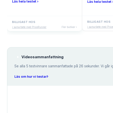
Läs hela testet ›
Läs hela testet 
BILLIGAST HOS
BILLIGAST HOS
i samarbete med Pric
i samarbete med PriceRunner
Fler butiker ›
Videosammanfattning
Se alla
5
testvinnare sammanfattade på 26 sekunder. Vi går i
›
Läs om hur vi testar