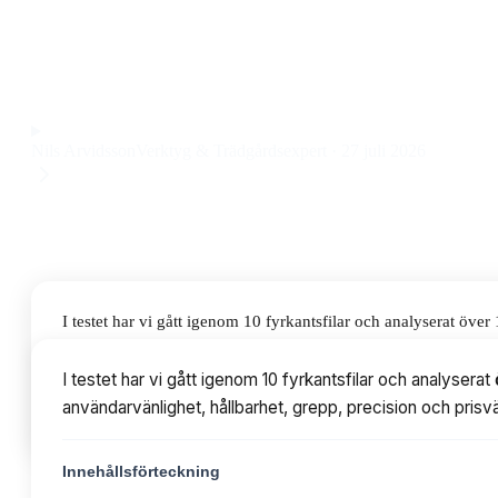
ergonomisk modell som ger riktigt fina resultat vid både gr
ligger på 132116 kr.
Observera att vi kan få provision via återförsäljarlänkar. Inga varumärken bet
Nils Arvidsson
Verktyg & Trädgårdsexpert
·
27 juli 2026
I testet har vi gått igenom 10 fyrkantsfilar och analyserat öv
hållbarhet, grepp, precision och prisvärde. Priserna varierar f
I testet har vi gått igenom 10 fyrkantsfilar och analyse
användarvänlighet, hållbarhet, grepp, precision och prisvä
Innehållsförteckning
Innehållsförteckning