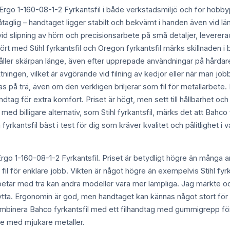
 Ergo 1-160-08-1-2 Fyrkantsfil i både verkstadsmiljö och för hobb
taglig – handtaget ligger stabilt och bekvämt i handen även vid län
t vid slipning av hörn och precisionsarbete på små detaljer, levere
mfört med Stihl fyrkantsfil och Oregon fyrkantsfil märks skillnaden
håller skärpan länge, även efter upprepade användningar på hårdare 
ktningen, vilket är avgörande vid filning av kedjor eller när man job
s på trä, även om den verkligen briljerar som fil för metallarbete. 
dtag för extra komfort. Priset är högt, men sett till hållbarhet och 
 med billigare alternativ, som Stihl fyrkantsfil, märks det att Bahco 
rkantsfil bäst i test för dig som kräver kvalitet och pålitlighet i v
rgo 1-160-08-1-2 Fyrkantsfil. Priset är betydligt högre än många a
 för enklare jobb. Vikten är något högre än exempelvis Stihl fyrka
betar med trä kan andra modeller vara mer lämpliga. Jag märkte ock
 nytta. Ergonomin är god, men handtaget kan kännas något stort fö
mbinera Bahco fyrkantsfil med ett filhandtag med gummigrepp för bätt
ete med mjukare metaller.