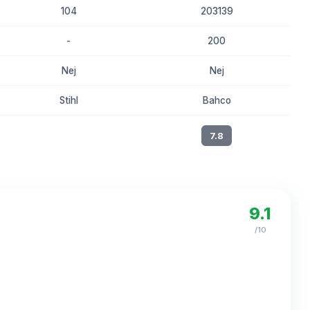
104
203139
-
200
Nej
Nej
Stihl
Bahco
8.0
7.8
9.1
/10