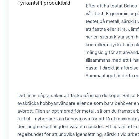
Efter att ha testat Bahco
vårt test. Ergonomin är på
testet på metall, särskil
att fastna eller slira. Jä
har en slitstark yta som 
kontrollera trycket och ri
mångsidig för att använda
tillsammans med ett filhan
bästa. I direkt jämförelse
Sammantaget är detta en fy
Det finns några saker att tänka på innan du köper Bahco E
avskräcka hobbyanvändare eller de som bara behöver en fil
avbrott. Filen är optimerad för metall, så om du främst ar
fullt ut – nybörjare kan behöva öva för att få ut maximal
den längre skaftlängden vara en nackdel. Ett tips är att ko
regelbundet för att undvika igensättning, särskilt vid arb