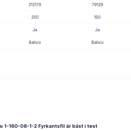
212179
79129
250
150
Ja
Ja
Bahco
Bahco
8.8
8.3
o 1-160-08-1-2 Fyrkantsfil är bäst i test