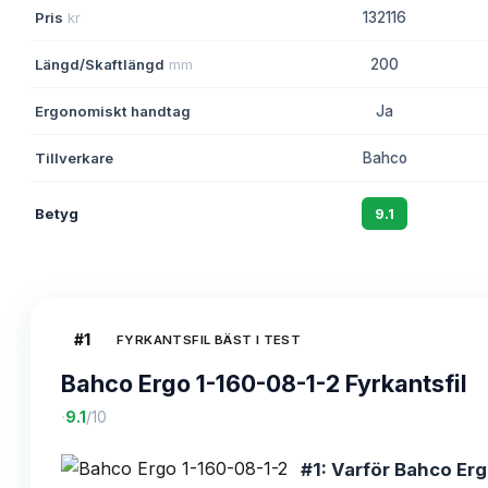
Pris
kr
132116
Längd/Skaftlängd
mm
200
Ergonomiskt handtag
Ja
Tillverkare
Bahco
Betyg
9.1
#
1
FYRKANTSFIL BÄST I TEST
Bahco Ergo 1-160-08-1-2 Fyrkantsfil
·
9.1
/10
#1: Varför Bahco Erg