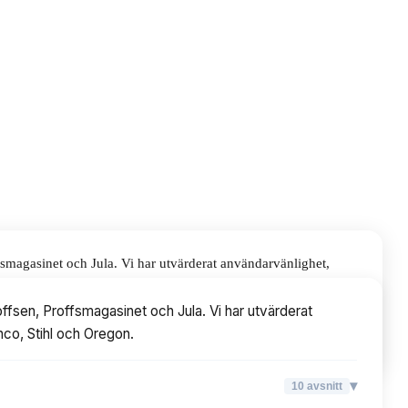
fsmagasinet och Jula. Vi har utvärderat användarvänlighet,
ffsen, Proffsmagasinet och Jula. Vi har utvärderat
ahco, Stihl och Oregon.
▾
10
avsnitt
▾
10
avsnitt