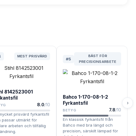
BÄST FÖR
4
MEST PRISVÄRD
#
5
PRECISIONSARBETE
ihl 8142523001
Bahco 1-170-08-1-2
kantsfil
›
Fyrkantsfil
8.0
/10
TYG
7.8
/10
BETYG
mycket prisvärd fyrkantsfil
En klassisk fyrkantsfil från
 passar utmärkt för
Bahco med bra längd och
are arbeten och tillfällig
precision, särskilt lämpad för
ändning.