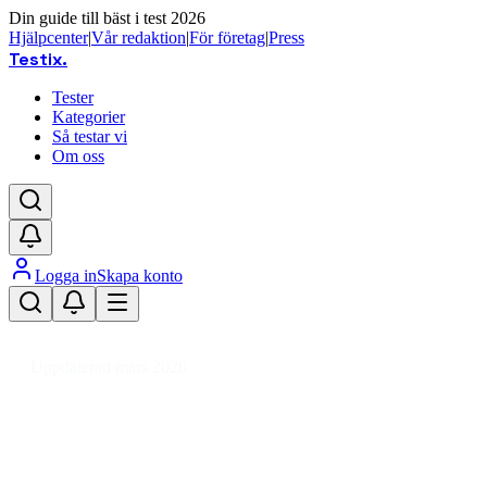
Din guide till bäst i test 2026
Hjälpcenter
|
Vår redaktion
|
För företag
|
Press
Testix
.
Tester
Kategorier
Så testar vi
Om oss
Logga in
Skapa konto
Hem
/
DIY
/
Verktyg & Maskiner
/
Handverktyg
/
Filar
/
Fyrkantsfil
Uppdaterad mars 2026
Fyrkantsfil bäst i test 2026 – top
Den bästa fyrkantsfilen 2026 är Bahco Ergo 1-160-08-1-2 F