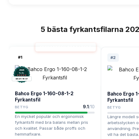
5
bästa
fyrkantsfilarna
20
TOPPLISTA
FYRKANTSFIL BÄST I TEST
#
1
#
2
2026
.
Testix
BÄST I TEST
Bahco Ergo 1-160-08-1-2
Bahco Ergo 1
Fyrkantsfil
Fyrkantsfil
9.1
/10
BETYG
BETYG
En mycket populär och ergonomisk
Längre modell s
fyrkantsfil med bra balans mellan pris
arbetsstycken o
och kvalitet. Passar både proffs och
användning. Pre
hemmafixare.
vill ha det bästa.