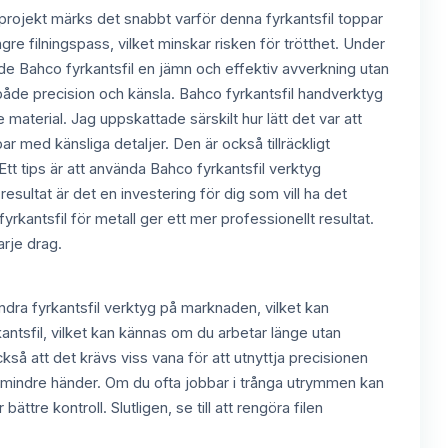
yprojekt märks det snabbt varför denna fyrkantsfil toppar
gre filningspass, vilket minskar risken för trötthet. Under
rade Bahco fyrkantsfil en jämn och effektiv avverkning utan
 i både precision och känsla. Bahco fyrkantsfil handverktyg
material. Jag uppskattade särskilt hur lätt det var att
bar med känsliga detaljer. Den är också tillräckligt
Ett tips är att använda Bahco fyrkantsfil verktyg
resultat är det en investering för dig som vill ha det
fyrkantsfil för metall ger ett mer professionellt resultat.
arje drag.
ndra fyrkantsfil verktyg på marknaden, vilket kan
ntsfil, vilket kan kännas om du arbetar länge utan
så att det krävs viss vana för att utnyttja precisionen
r mindre händer. Om du ofta jobbar i trånga utrymmen kan
re kontroll. Slutligen, se till att rengöra filen