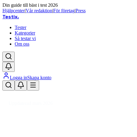
Din guide till bäst i test 2026
Hjälpcenter
|
Vår redaktion
|
För företag
|
Press
Testix
.
Tester
Kategorier
Så testar vi
Om oss
Logga in
Skapa konto
Hem
/
DIY
/
Byggtillbehör
/
Gaffellyftvagnar
Uppdaterad mars 2026
Gaffellyftvagn bäst i test 2026 –
jämför pris och kapacitet