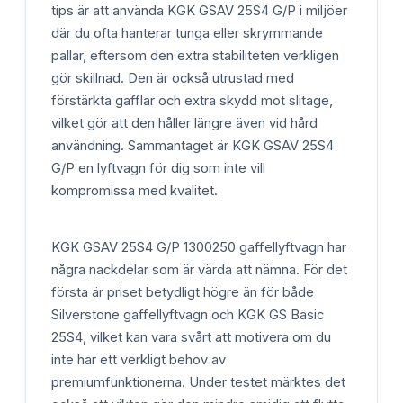
tips är att använda KGK GSAV 25S4 G/P i miljöer
där du ofta hanterar tunga eller skrymmande
pallar, eftersom den extra stabiliteten verkligen
gör skillnad. Den är också utrustad med
förstärkta gafflar och extra skydd mot slitage,
vilket gör att den håller längre även vid hård
användning. Sammantaget är KGK GSAV 25S4
G/P en lyftvagn för dig som inte vill
kompromissa med kvalitet.
KGK GSAV 25S4 G/P 1300250 gaffellyftvagn har
några nackdelar som är värda att nämna. För det
första är priset betydligt högre än för både
Silverstone gaffellyftvagn och KGK GS Basic
25S4, vilket kan vara svårt att motivera om du
inte har ett verkligt behov av
premiumfunktionerna. Under testet märktes det