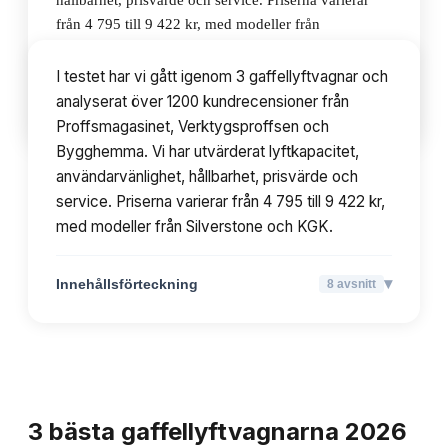
hållbarhet, prisvärde och service. Priserna varierar
från 4 795 till 9 422 kr, med modeller från
Silverstone och KGK.
I testet har vi gått igenom 3 gaffellyftvagnar och
analyserat över 1200 kundrecensioner från
▾
Innehållsförteckning
8
avsnitt
Proffsmagasinet, Verktygsproffsen och
Bygghemma. Vi har utvärderat lyftkapacitet,
användarvänlighet, hållbarhet, prisvärde och
service. Priserna varierar från 4 795 till 9 422 kr,
med modeller från Silverstone och KGK.
▾
Innehållsförteckning
8
avsnitt
TOPPLISTA
3
bästa
gaffellyftvagnarna
2026