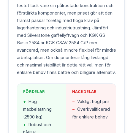
testet tack vare sin påkostade konstruktion och
förstärkta komponenter, men priset gör att den
främst passar företag med höga krav på
lagerhantering och industriutrustning. Jämfört
med Silverstone gaffellyftvagn och KGK GS
Basic 25S4 är KGK GSAV 25S4 G/P mer
avancerad, men också mindre flexibel för mindre
arbetsplatser. Om du prioriterar lång livslängd
och maximal stabilitet är detta rätt val, men för
enklare behov finns bättre och billigare alternativ.
FÖRDELAR
NACKDELAR
+
Hög
−
Väldigt högt pris
maxbelastning
−
Överkvalificerad
(2500 kg)
för enklare behov
+
Robust och
hållbar