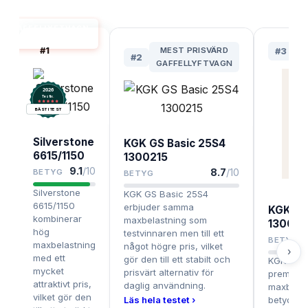
GAFFELLYFTVAGN
BÄST I TEST
#
1
MEST PRISVÄRD
#
3
#
2
GAFFELLYFTVAGN
2026
.
Testix
BÄST I TEST
Silverstone
KGK GS Basic 25S4
6615/1150
1300215
9.1
/10
8.7
/10
BETYG
BETYG
Silverstone
KGK GS Basic 25S4
6615/1150
erbjuder samma
KGK GS
kombinerar
maxbelastning som
13002
hög
testvinnaren men till ett
BETYG
maxbelastning
något högre pris, vilket
›
med ett
gör den till ett stabilt och
KGK GSAV
mycket
prisvärt alternativ för
premiuma
attraktivt pris,
daglig användning.
maxbelast
vilket gör den
Läs hela testet ›
betydligt 