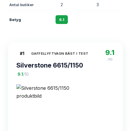
Antal butiker
2
3
Betyg
9.1
8.7
9.1
#
1
GAFFELLYFTVAGN BÄST I TEST
/10
Silverstone 6615/1150
·
9.1
/10