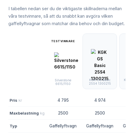
I tabellen nedan ser du de viktigaste skillnaderna mellan
våra testvinnare, så att du snabbt kan avgöra vilken
gaffellyftvagnar
som matchar dina behov och din budget.
TESTVINNARE
KGK GS Basic
KGK G
Silverstone
25S4 1300215
G/P 
6615/1150
Pris
kr
4 795
4 974
9
Maxbelastning
kg
2500
2500
2
Typ
Gaffellyftvagn
Gaffellyftvagn
Gaffe