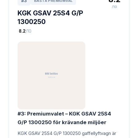
#
3
BÄSTA PREMIUMVAL
/10
KGK GSAV 25S4 G/P
1300250
·
8.2
/10
#3: Premiumvalet – KGK GSAV 25S4
G/P 1300250 för krävande miljöer
KGK GSAV 25S4 G/P 1300250 gaffellyftvagn är