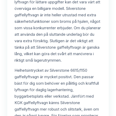
lyftvagn för lättare uppgifter kan det vara värt att
överväga en billigare modell. Silverstone
gaffellyftvagn är inte heller utrustad med extra
säkerhetsfunktioner som broms på hjulen, något
som vissa konkurrenter erbjuder. Om du planerar
att använda den på sluttande underlag bör du
vara extra försiktig. Slutligen är det viktigt att
tänka på att Silverstone gaffellyftvagn är ganska
lång, vilket kan göra det svårt att manövrera i
riktigt små lagerutrymmen.
Helhetsintrycket av Silverstone 6615/1150
gaffellyftvagn är mycket positivt. Den passar
bäst för dig som behöver en pålitlig och kraftfull
lyftvagn för daglig lagerhantering,
byggarbetsplats eller verkstad. Jämfört med
KGK gaffellyftvagn känns Silverstone
gaffellyftvagn mer robust och slitstark, även om
den är något tyngre. För företag som prioriterar