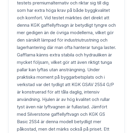
testets premiumalternativ och riktar sig till dig
som har extra höga krav på både byggkvalitet
och komfort. Vid testet märktes det direkt att
denna KGK gaffellyftvagn är betydligt tyngre och
mer gedigen än de övriga modellerna, vilket gör
den särskilt lämpad för industriutrustning och
lagerhantering där man ofta hanterar tunga laster.
Gafflarna känns extra stabila och hydrauliken är
mycket följsam, vilket gör att även riktigt tunga
pallar kan lyftas utan ansträngning. Under
praktiska moment på byggarbetsplats och i
verkstad var det tydligt att KGK GSAV 25S4 G/P
är konstruerad för att tåla daglig, intensiv
användning. Hjulen är av hög kvalitet och rullar
tyst även när lyftvagnen är fullastad. Jämfört
med Silverstone gaffellyftvagn och KGK GS
Basic 25S4 är denna modell betydligt mer
påkostad, men det märks också på priset. Ett