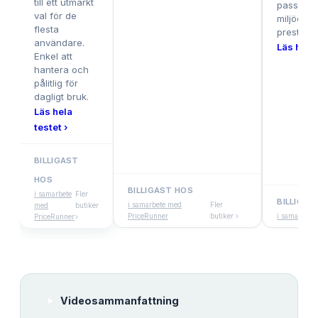
till ett utmärkt
passar bä
val för de
miljöer d
flesta
prestand
användare.
Läs hela 
Enkel att
hantera och
pålitlig för
dagligt bruk.
Läs hela
testet ›
BILLIGAST
HOS
BILLIGAST HOS
i samarbete
Fler
BILLIGAS
i samarbete med
Fler
med
butiker
PriceRunner
butiker ›
i samarbete
PriceRunner
›
Videosammanfattning