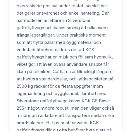
överraskade positivt under testet, särskilt när
det gäller prisvärdhet och enkel hantering. Den
här modellen är lättare än Silverstone
gaffellyftvagn och känns smidig att rulla även i
trånga lagergångar. Under praktiska moment
som att flytta pallar med byggmaterial och
verkstadstillbehör märktes det att KGK
gaffellyftvagn har en mjuk och följsam hydraulik,
vilket gör att även ovana användare snabbt får
kläm på tekniken. Gafflarna är tillräckligt långa för
att hantera standardpallar, och lyftkapaciteten på
2500 kg räcker för de flesta uppgifter inom
lagerhantering och bygghandel. Jämfört med
Silverstone gaffellyftvagn känns KGK GS Basic
25S4 något mindre robust, men den väger också
mindre och är lättare att transportera mellan olika
arbetsplatser. Ett tips är att använda KGK
gaffellyftvagn där du ofta behöver byta plats på