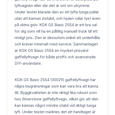
lyftvagnen eller där det är ont om utrymme.
Under testet klarade den av att lyfta tunga pallar
utan att kännas instabil, och hjulen rullar tyst även
på slitna golv. KGK GS Basic 25S4 är ett bra val
för dig som vill ha en pålitlig manuell truck till ett
rimligt pris. Den är dessutom enkel att underhålla
och kräver minimalt med service. Sammantaget
är KGK GS Basic 25S4 en mycket prisvärd
gaffellyftvagn för både proffs och avancerade
DIY-användare.
KGK GS Basic 25S4 1300215 gaffellyftvagn har
några begränsningar som kan vara bra att känna
till. Byggkvaliteten är inte riktigt lika robust som
hos Silverstone gaffellyftvagn, vilket gör att den
kan kännas något mindre stabil vid riktigt tunga
lyft. Under testet märktes det att handtaget är