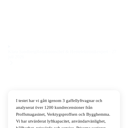
Den bästa gaffellyftvagnen 2026 är Silverstone
6615/1150, en robust och smidig gaffellyftvagn med
maxbelastning på 2500 kg till ett pris på 4 795 kr.
Observera att vi kan få provision via återförsäljarlänkar. Inga
varumärken betalar för våra omdömen.
Klara Sandberg
Redaktionschef & Hemelektronikexpert
·
27
juli 2026
I testet har vi gått igenom 3 gaffellyftvagnar och
analyserat över 1200 kundrecensioner från
Proffsmagasinet, Verktygsproffsen och Bygghemma.
Vi har utvärderat lyftkapacitet, användarvänlighet,