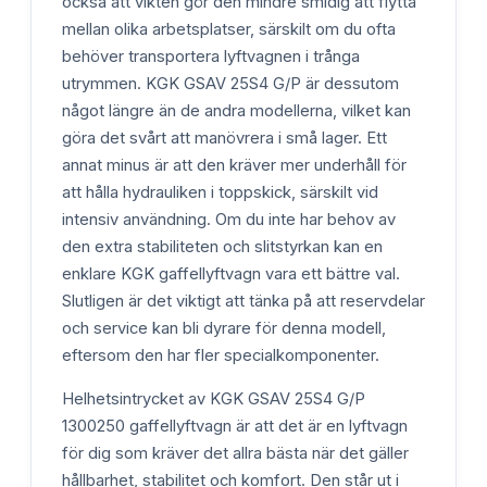
också att vikten gör den mindre smidig att flytta
mellan olika arbetsplatser, särskilt om du ofta
behöver transportera lyftvagnen i trånga
utrymmen. KGK GSAV 25S4 G/P är dessutom
något längre än de andra modellerna, vilket kan
göra det svårt att manövrera i små lager. Ett
annat minus är att den kräver mer underhåll för
att hålla hydrauliken i toppskick, särskilt vid
intensiv användning. Om du inte har behov av
den extra stabiliteten och slitstyrkan kan en
enklare KGK gaffellyftvagn vara ett bättre val.
Slutligen är det viktigt att tänka på att reservdelar
och service kan bli dyrare för denna modell,
eftersom den har fler specialkomponenter.
Helhetsintrycket av KGK GSAV 25S4 G/P
1300250 gaffellyftvagn är att det är en lyftvagn
för dig som kräver det allra bästa när det gäller
hållbarhet, stabilitet och komfort. Den står ut i