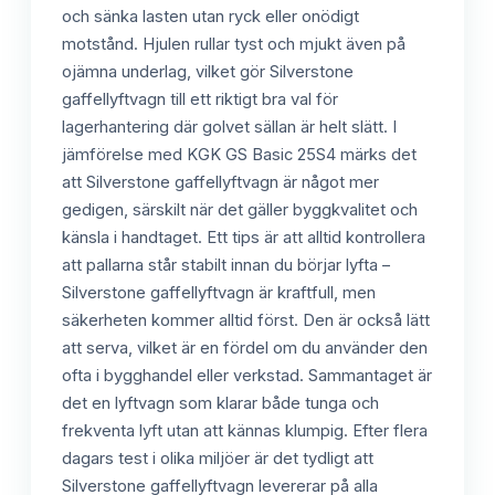
och sänka lasten utan ryck eller onödigt
motstånd. Hjulen rullar tyst och mjukt även på
ojämna underlag, vilket gör Silverstone
gaffellyftvagn till ett riktigt bra val för
lagerhantering där golvet sällan är helt slätt. I
jämförelse med KGK GS Basic 25S4 märks det
att Silverstone gaffellyftvagn är något mer
gedigen, särskilt när det gäller byggkvalitet och
känsla i handtaget. Ett tips är att alltid kontrollera
att pallarna står stabilt innan du börjar lyfta –
Silverstone gaffellyftvagn är kraftfull, men
säkerheten kommer alltid först. Den är också lätt
att serva, vilket är en fördel om du använder den
ofta i bygghandel eller verkstad. Sammantaget är
det en lyftvagn som klarar både tunga och
frekventa lyft utan att kännas klumpig. Efter flera
dagars test i olika miljöer är det tydligt att
Silverstone gaffellyftvagn levererar på alla