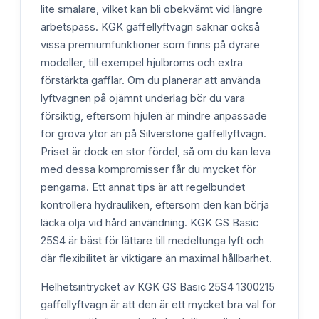
lite smalare, vilket kan bli obekvämt vid längre
arbetspass. KGK gaffellyftvagn saknar också
vissa premiumfunktioner som finns på dyrare
modeller, till exempel hjulbroms och extra
förstärkta gafflar. Om du planerar att använda
lyftvagnen på ojämnt underlag bör du vara
försiktig, eftersom hjulen är mindre anpassade
för grova ytor än på Silverstone gaffellyftvagn.
Priset är dock en stor fördel, så om du kan leva
med dessa kompromisser får du mycket för
pengarna. Ett annat tips är att regelbundet
kontrollera hydrauliken, eftersom den kan börja
läcka olja vid hård användning. KGK GS Basic
25S4 är bäst för lättare till medeltunga lyft och
där flexibilitet är viktigare än maximal hållbarhet.
Helhetsintrycket av KGK GS Basic 25S4 1300215
gaffellyftvagn är att den är ett mycket bra val för