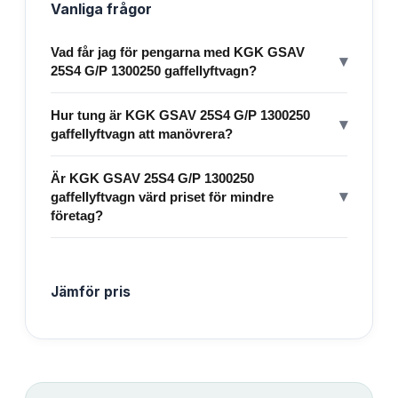
Vanliga frågor
Vad får jag för pengarna med KGK GSAV
▾
25S4 G/P 1300250 gaffellyftvagn?
Hur tung är KGK GSAV 25S4 G/P 1300250
▾
gaffellyftvagn att manövrera?
Är KGK GSAV 25S4 G/P 1300250
▾
gaffellyftvagn värd priset för mindre
företag?
Jämför pris