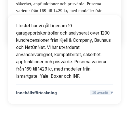
säkerhet, appfunktioner och prisvärde. Priserna
varierar från 169 till 1429 kr, med modeller från
Ismartgate, Yale, Boxer och INF.
I testet har vi gått igenom 10
garageportskontroller och analyserat över 1200
▾
Innehållsförteckning
10
avsnitt
kundrecensioner från Kjell & Company, Bauhaus
och NetOnNet. Vi har utvärderat
användarvänlighet, kompatibilitet, säkerhet,
appfunktioner och prisvärde. Priserna varierar
från 169 till 1429 kr, med modeller från
Ismartgate, Yale, Boxer och INF.
▾
Innehållsförteckning
10
avsnitt
TOPPLISTA