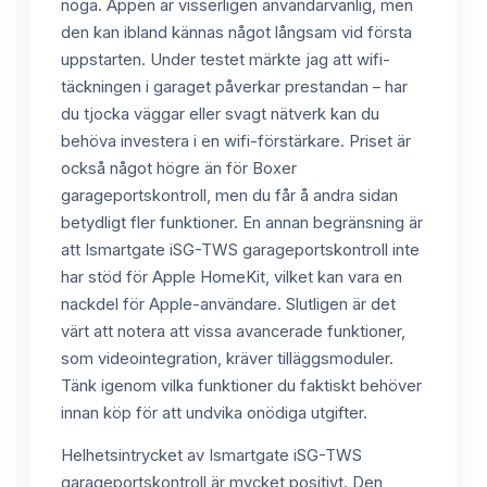
noga. Appen är visserligen användarvänlig, men
den kan ibland kännas något långsam vid första
uppstarten. Under testet märkte jag att wifi-
täckningen i garaget påverkar prestandan – har
du tjocka väggar eller svagt nätverk kan du
behöva investera i en wifi-förstärkare. Priset är
också något högre än för Boxer
garageportskontroll, men du får å andra sidan
betydligt fler funktioner. En annan begränsning är
att Ismartgate iSG-TWS garageportskontroll inte
har stöd för Apple HomeKit, vilket kan vara en
nackdel för Apple-användare. Slutligen är det
värt att notera att vissa avancerade funktioner,
som videointegration, kräver tilläggsmoduler.
Tänk igenom vilka funktioner du faktiskt behöver
innan köp för att undvika onödiga utgifter.
Helhetsintrycket av Ismartgate iSG-TWS
garageportskontroll är mycket positivt. Den