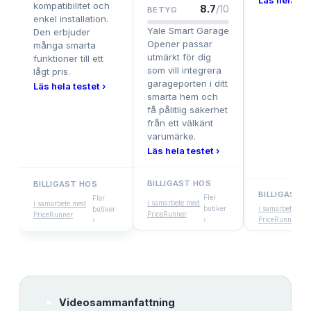
Läs hela tes
kompatibilitet och
8.7
/10
BETYG
enkel installation.
Yale Smart Garage
Den erbjuder
Opener passar
många smarta
utmärkt för dig
funktioner till ett
som vill integrera
lågt pris.
garageporten i ditt
Läs hela testet ›
smarta hem och
få pålitlig säkerhet
från ett välkänt
varumärke.
Läs hela testet ›
BILLIGAST HOS
BILLIGAST HOS
BILLIGAST 
Fler
Fler
i samarbete med
i samarbete med
butiker
i samarbete med
butiker
PriceRunner
PriceRunner
›
PriceRunner
›
Videosammanfattning