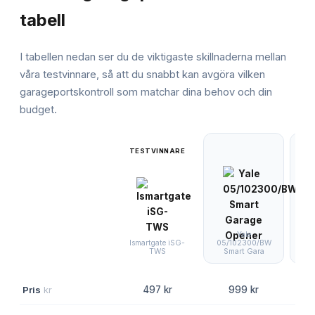
tabell
I tabellen nedan ser du de viktigaste skillnaderna mellan
våra testvinnare, så att du snabbt kan avgöra vilken
garageportskontroll
som matchar dina behov och din
budget.
TESTVINNARE
Yale
05/102300/BW
Ismartgate iSG-
B
Smart Gara
TWS
Pris
kr
497 kr
999 kr