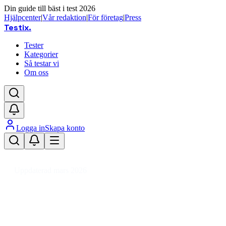
Din guide till bäst i test 2026
Hjälpcenter
|
Vår redaktion
|
För företag
|
Press
Testix
.
Tester
Kategorier
Så testar vi
Om oss
Logga in
Skapa konto
Hem
/
DIY
/
Byggvaror & Elartiklar
/
Garageportar
/
Garageportskontroll
Uppdaterad mars 2026
Bäst i test: Garageportskontroll
2026 – smart styrning och
säkerhet