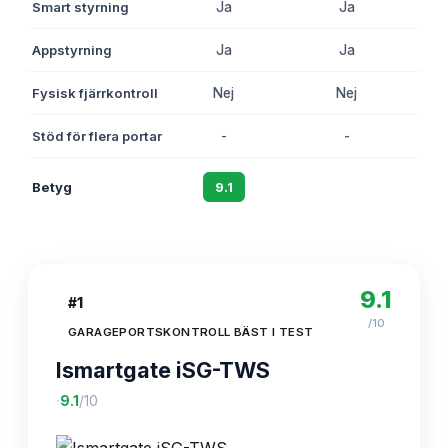
Smart styrning
Ja
Ja
Appstyrning
Ja
Ja
Fysisk fjärrkontroll
Nej
Nej
Stöd för flera portar
-
-
Betyg
9.1
8.7
9.1
#
1
/10
GARAGEPORTSKONTROLL BÄST I TEST
Ismartgate iSG-TWS
·
9.1
/10