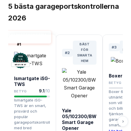
5
bästa
garageportskontrollerna
2026
GARAGEPORTSKONTROLL
BÄST I TEST
#
1
BÄST
B
#
3
FÖR
BUD
#
2
SMARTA
2026
.
Testix
HEM
BÄST I TEST
Boxer 63
Ismartgate iSG-
BETYG
TWS
9.1
/10
BETYG
Boxer 63005
utmärkt val 
Ismartgate iSG-
som vill ha 
TWS är en smart,
och billig
Yale
prisvärd och
fjärrkontroll
05/102300/BW
populär
garageport
›
Smart Garage
garageportskontroll
smarta funkt
med bred
Opener