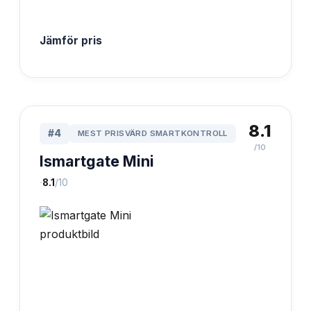
Jämför pris
8.1
#
4
MEST PRISVÄRD SMARTKONTROLL
/10
Ismartgate Mini
·
8.1
/10