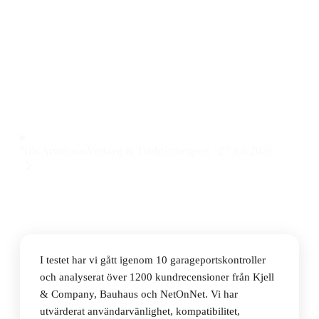
Den bästa garageportskontrollen 2026 är Ismartgate
iSG-TWS, en kompakt och användarvänlig lösning
med smarta funktioner till ett pris på 497 kr.
Observera att vi kan få provision via återförsäljarlänkar. Inga
varumärken betalar för våra omdömen.
Nils Arvidsson
Verktyg & Trädgårdsexpert
·
27 juli 2026
I testet har vi gått igenom 10 garageportskontroller
och analyserat över 1200 kundrecensioner från Kjell
& Company, Bauhaus och NetOnNet. Vi har
utvärderat användarvänlighet, kompatibilitet,