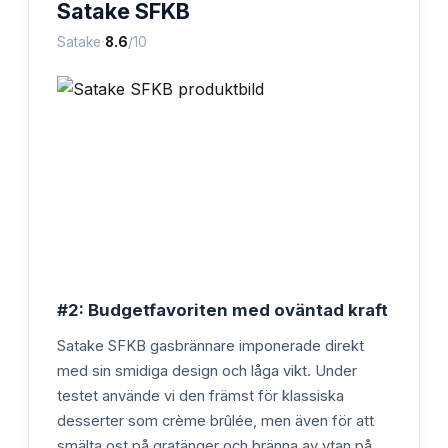
Satake SFKB
·
Satake
8.6
/10
#2: Budgetfavoriten med oväntad kraft
Satake SFKB gasbrännare imponerade direkt
med sin smidiga design och låga vikt. Under
testet använde vi den främst för klassiska
desserter som crème brûlée, men även för att
smälta ost på gratänger och bränna av ytan på