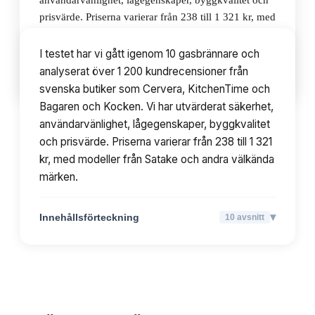
användarvänlighet, lågegenskaper, byggkvalitet och
prisvärde. Priserna varierar från 238 till 1 321 kr, med
modeller från Satake och andra välkända märken.
I testet har vi gått igenom 10 gasbrännare och
analyserat över 1 200 kundrecensioner från
▾
Innehållsförteckning
10
avsnitt
svenska butiker som Cervera, KitchenTime och
Bagaren och Kocken. Vi har utvärderat säkerhet,
användarvänlighet, lågegenskaper, byggkvalitet
och prisvärde. Priserna varierar från 238 till 1 321
kr, med modeller från Satake och andra välkända
märken.
▾
Innehållsförteckning
10
avsnitt
TOPPLISTA