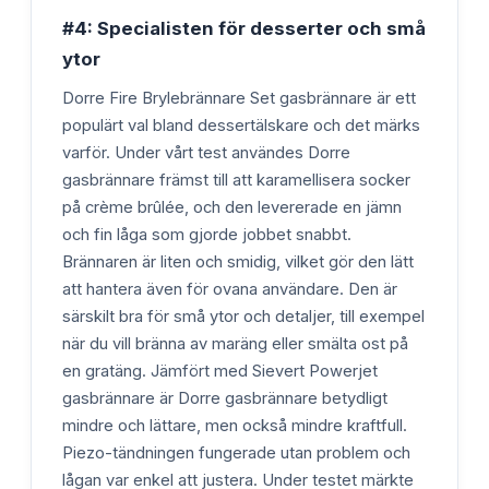
#4: Specialisten för desserter och små
ytor
Dorre Fire Brylebrännare Set gasbrännare är ett
populärt val bland dessertälskare och det märks
varför. Under vårt test användes Dorre
gasbrännare främst till att karamellisera socker
på crème brûlée, och den levererade en jämn
och fin låga som gjorde jobbet snabbt.
Brännaren är liten och smidig, vilket gör den lätt
att hantera även för ovana användare. Den är
särskilt bra för små ytor och detaljer, till exempel
när du vill bränna av maräng eller smälta ost på
en gratäng. Jämfört med Sievert Powerjet
gasbrännare är Dorre gasbrännare betydligt
mindre och lättare, men också mindre kraftfull.
Piezo-tändningen fungerade utan problem och
lågan var enkel att justera. Under testet märkte