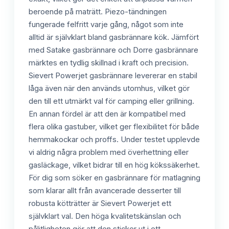
beroende på maträtt. Piezo-tändningen
fungerade felfritt varje gång, något som inte
alltid är självklart bland gasbrännare kök. Jämfört
med Satake gasbrännare och Dorre gasbrännare
märktes en tydlig skillnad i kraft och precision.
Sievert Powerjet gasbrännare levererar en stabil
låga även när den används utomhus, vilket gör
den till ett utmärkt val för camping eller grillning.
En annan fördel är att den är kompatibel med
flera olika gastuber, vilket ger flexibilitet för både
hemmakockar och proffs. Under testet upplevde
vi aldrig några problem med överhettning eller
gasläckage, vilket bidrar till en hög kökssäkerhet.
För dig som söker en gasbrännare för matlagning
som klarar allt från avancerade desserter till
robusta kötträtter är Sievert Powerjet ett
självklart val. Den höga kvalitetskänslan och
pålitligheten gör att den sticker ut i ett