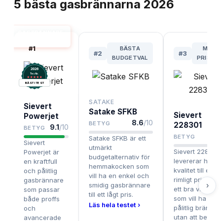
5
bästa
gasbrännarna
2026
GASBRÄNNARE
BÄST I TEST
#
1
BÄSTA
MEST
#
2
#
3
BUDGETVAL
PRISVÄ
2026
.
Testix
BÄST I TEST
SATAKE
Sievert
Satake SFKB
Sievert
Powerjet
8.6
/10
BETYG
228301
9.1
/10
BETYG
8.
BETYG
Satake SFKB är ett
Sievert
utmärkt
Sievert 228301
Powerjet är
budgetalternativ för
levererar hög
en kraftfull
hemmakocken som
kvalitet till ett
och pålitlig
vill ha en enkel och
rimligt pris och
gasbrännare
›
smidig gasbrännare
ett bra val för 
som passar
till ett lågt pris.
som vill ha en
både proffs
Läs hela testet ›
pålitlig brännar
och
utan att betala 
avancerade