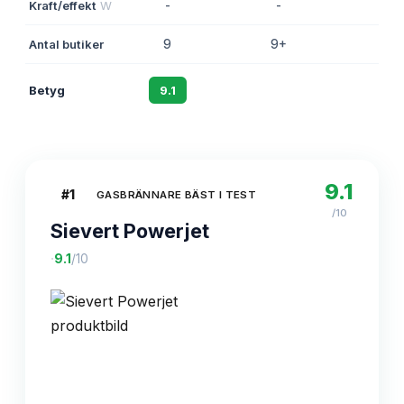
Kraft/effekt
W
-
-
-
Antal butiker
9
9+
9
Betyg
9.1
8.6
8.3
9.1
#
1
GASBRÄNNARE BÄST I TEST
/10
Sievert Powerjet
·
9.1
/10