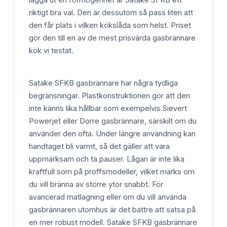
lägga ut en förmögenhet är Satake SFKB ett
riktigt bra val. Den är dessutom så pass liten att
den får plats i vilken kökslåda som helst. Priset
gör den till en av de mest prisvärda gasbrännare
kök vi testat.
Satake SFKB gasbrännare har några tydliga
begränsningar. Plastkonstruktionen gör att den
inte känns lika hållbar som exempelvis Sievert
Powerjet eller Dorre gasbrännare, särskilt om du
använder den ofta. Under längre användning kan
handtaget bli varmt, så det gäller att vara
uppmärksam och ta pauser. Lågan är inte lika
kraftfull som på proffsmodeller, vilket märks om
du vill bränna av större ytor snabbt. För
avancerad matlagning eller om du vill använda
gasbrännaren utomhus är det bättre att satsa på
en mer robust modell. Satake SFKB gasbrännare