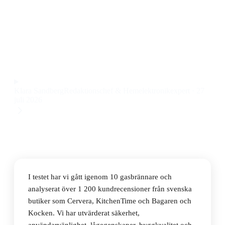
Den bästa gasbrännaren 2026 är Sievert Powerjet, en
robust och mångsidig gasbrännare för kök och hobby
till ett pris på 1 033 kr.
Observera att vi kan få provision via återförsäljarlänkar. Inga
varumärken betalar för våra omdömen.
Klara Sandberg
Redaktionschef & Hemelektronikexpert
·
27
juli 2026
I testet har vi gått igenom 10 gasbrännare och
analyserat över 1 200 kundrecensioner från svenska
butiker som Cervera, KitchenTime och Bagaren och
Kocken. Vi har utvärderat säkerhet,