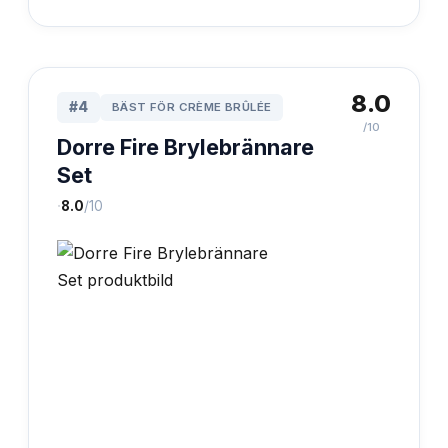
8.0
#
4
BÄST FÖR CRÈME BRÛLÉE
/10
Dorre Fire Brylebrännare
Set
·
8.0
/10