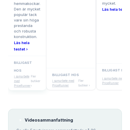
mycket.
hemmakockar.
Den är mycket
Läs hela testet
populär tack
vare sin höga
prestanda
och robusta
konstruktion.
Läs hela
testet ›
BILLIGAST
BILLIGAST HOS
HOS
BILLIGAST HOS
Fle
i samarbete
Fler
i samarbete med
i samarbete med
Fler
but
med
butiker
PriceRunner
PriceRunner
butiker ›
›
PriceRunner
›
Videosammanfattning