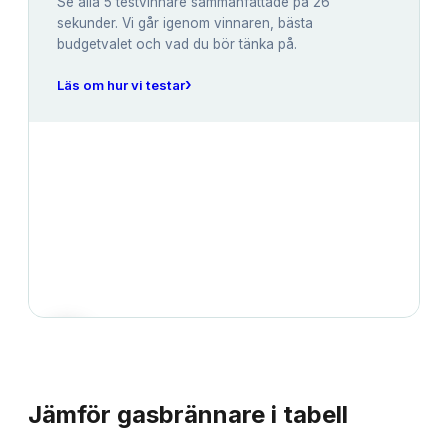
Se alla
5
testvinnare sammanfattade på 26
sekunder. Vi går igenom vinnaren, bästa
budgetvalet och vad du bör tänka på.
›
Läs om hur vi testar
JÄMFÖRELSE
Jämför
gasbrännare
i tabell