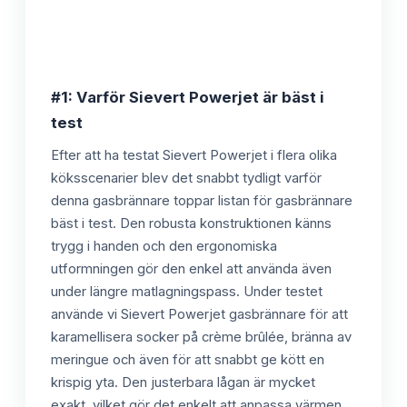
#1: Varför Sievert Powerjet är bäst i
test
Efter att ha testat Sievert Powerjet i flera olika
köksscenarier blev det snabbt tydligt varför
denna gasbrännare toppar listan för gasbrännare
bäst i test. Den robusta konstruktionen känns
trygg i handen och den ergonomiska
utformningen gör den enkel att använda även
under längre matlagningspass. Under testet
använde vi Sievert Powerjet gasbrännare för att
karamellisera socker på crème brûlée, bränna av
meringue och även för att snabbt ge kött en
krispig yta. Den justerbara lågan är mycket
exakt, vilket gör det enkelt att anpassa värmen