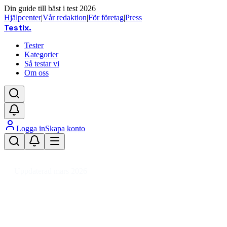
Din guide till bäst i test 2026
Hjälpcenter
|
Vår redaktion
|
För företag
|
Press
Testix
.
Tester
Kategorier
Så testar vi
Om oss
Logga in
Skapa konto
Hem
/
Hemmet
/
Köksapparater
/
Gasbrännare
Uppdaterad mars 2026
Gasbrännare bäst i test 2026 – för
kök och dessert