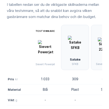
I tabellen nedan ser du de viktigaste skillnaderna mellan
våra testvinnare, så att du snabbt kan avgöra vilken
gasbrännare
som matchar dina behov och din budget.
TESTVINNARE
Satake
SFKB
Sievert 22
Sievert Powerjet
Pris
kr
1 033
309
589
Material
Blå
Plast
Svar
Vikt
g
-
-
-