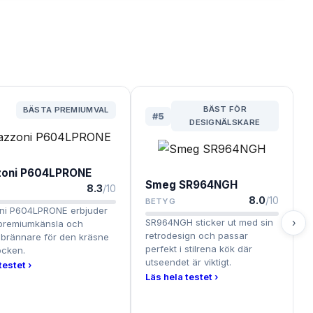
BÄST FÖR
BÄSTA PREMIUMVAL
#
5
DESIGNÄLSKARE
zoni P604LPRONE
Smeg SR964NGH
8.3
/10
8.0
/10
BETYG
ni P604LPRONE erbjuder
›
SR964NGH sticker ut med sin
k premiumkänsla och
retrodesign och passar
a brännare för den kräsne
perfekt i stilrena kök där
cken.
utseendet är viktigt.
testet ›
Läs hela testet ›