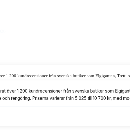
5 kr.
alar för våra omdömen.
026
 över 1 200 kundrecensioner från svenska butiker som Elgiganten, Tretti
 varierar från 5 025 till 10 790 kr, med modeller från Smeg, Siemens oc
erat över 1 200 kundrecensioner från svenska butiker som Elgigant
 och rengöring. Priserna varierar från 5 025 till 10 790 kr, med 