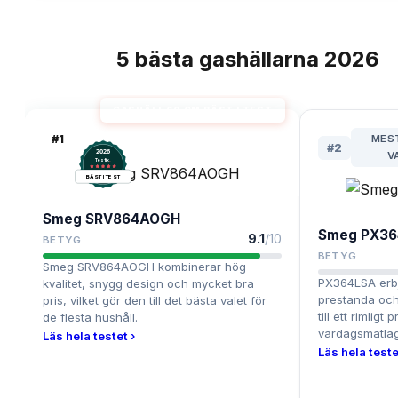
5
bästa
gashällarna
2026
TOPPLISTA
GASHÄLL 60 CM BÄST I TEST
#
1
MEST
#
2
2026
V
.
Testix
BÄST I TEST
Smeg SRV864AOGH
Smeg PX36
9.1
/10
BETYG
BETYG
Smeg SRV864AOGH kombinerar hög
PX364LSA erbj
kvalitet, snygg design och mycket bra
prestanda och
pris, vilket gör den till det bästa valet för
till ett rimligt 
de flesta hushåll.
vardagsmatlag
Läs hela testet ›
Läs hela teste