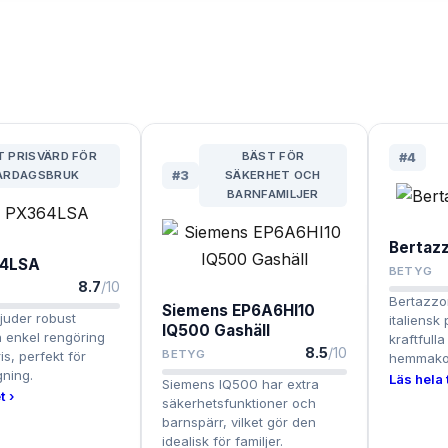
 PRISVÄRD FÖR
BÄST FÖR
#
4
ARDAGSBRUK
#
3
SÄKERHET OCH
BARNFAMILJER
Bertaz
4LSA
BETYG
8.7
/10
Bertazzo
Siemens EP6A6HI10
uder robust
italiens
IQ500 Gashäll
 enkel rengöring
kraftfull
8.5
/10
BETYG
pris, perfekt för
hemmako
ning.
Läs hela 
Siemens IQ500 har extra
t ›
säkerhetsfunktioner och
barnspärr, vilket gör den
idealisk för familjer.