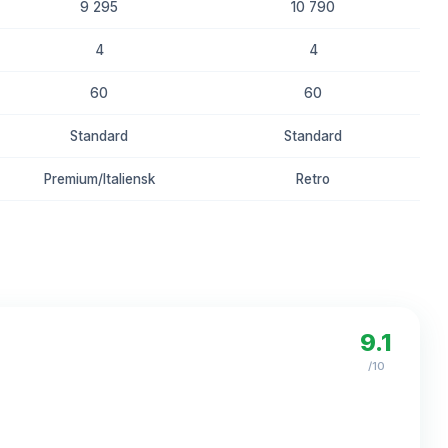
9 295
10 790
4
4
60
60
Standard
Standard
Premium/Italiensk
Retro
8.3
8.0
9.1
/10