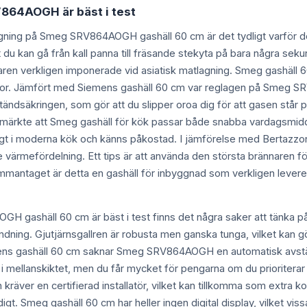
864AOGH är bäst i test
agning på Smeg SRV864AOGH gashäll 60 cm är det tydligt varför d
t du kan gå från kall panna till fräsande stekyta på bara några seku
ren verkligen imponerade vid asiatisk matlagning. Smeg gashäll 6
ytor. Jämfört med Siemens gashäll 60 cm var reglagen på Smeg SR
 tändsäkringen, som gör att du slipper oroa dig för att gasen står 
i märkte att Smeg gashäll för kök passar både snabba vardagsmid
ggt i moderna kök och känns påkostad. I jämförelse med Bertazz
e värmefördelning. Ett tips är att använda den största brännaren 
mantaget är detta en gashäll för inbyggnad som verkligen levererar 
H gashäll 60 cm är bäst i test finns det några saker att tänka på
dning. Gjutjärnsgallren är robusta men ganska tunga, vilket kan gör
s gashäll 60 cm saknar Smeg SRV864AOGH en automatisk avstängn
er i mellanskiktet, men du får mycket för pengarna om du prioriter
en kräver en certifierad installatör, vilket kan tillkomma som extra
gt. Smeg gashäll 60 cm har heller ingen digital display, vilket vis