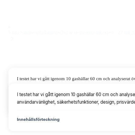
fyra brännare och stabila gjutjärnsgaller till ett pris på 5 02
Observera att vi kan få provision via återförsäljarlänkar. Inga varumärken bet
Klara Sandberg
Redaktionschef & Hemelektronikexpert
·
27 juli 2
I testet har vi gått igenom 10 gashällar 60 cm och analyserat
säkerhetsfunktioner, design, prisvärde och rengöring. Priserna
I testet har vi gått igenom 10 gashällar 60 cm och analys
användarvänlighet, säkerhetsfunktioner, design, prisvärde
Innehållsförteckning
Innehållsförteckning