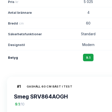
Pris
kr
5 025
Antal brännare
4
Bredd
cm
60
Säkerhetsfunktioner
Standard
Designstil
Modern
Betyg
9.1
#
1
GASHÄLL 60 CM BÄST I TEST
Smeg SRV864AOGH
·
9.1
/10