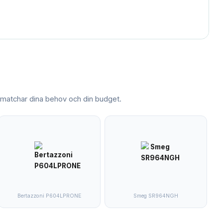
atchar dina behov och din budget.
Bertazzoni P604LPRONE
Smeg SR964NGH