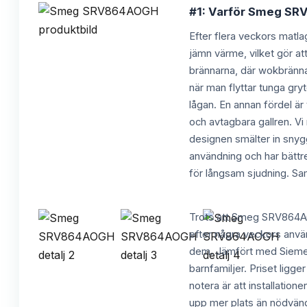
#1: Varför Smeg SRV
Efter flera veckors matl
jämn värme, vilket gör at
brännarna, där wokbränna
när man flyttar tunga gr
lågan. En annan fördel är
och avtagbara gallren. V
designen smälter in sny
användning och har bättr
för långsam sjudning. Sam
Trots att Smeg SRV864AOG
efter några veckors använ
dem. Jämfört med Siemen
barnfamiljer. Priset ligg
notera är att installation
upp mer plats än nödvändi