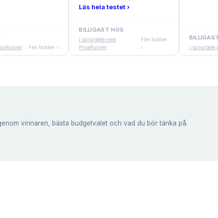
Läs hela testet ›
BILLIGAST HOS
S
BILLIGAS
i samarbete med
Fler butiker
riceRunner
Fler butiker ›
PriceRunner
›
i samarbete
genom vinnaren, bästa budgetvalet och vad du bör tänka på.