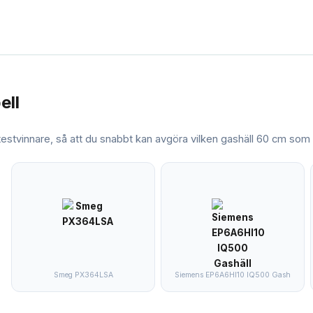
ell
 testvinnare, så att du snabbt kan avgöra vilken
gashäll 60 cm
som m
Smeg PX364LSA
Siemens EP6A6HI10 IQ500 Gash