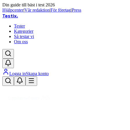
Din guide till bäst i test 2026
Hjälpcenter
|
Vår redaktion
|
För företag
|
Press
Testix
.
Tester
Kategorier
Så testar vi
Om oss
Logga in
Skapa konto
Hem
/
Hemmet
/
Vitvaror
/
Spisar & Ugnar
/
Spishällar
/
Inbyggnadshällar
/
Gashä
Uppdaterad mars 2026
Gashäll 60 cm bäst i test 2026 – 
Den bästa gashällen 60 cm 2026 är Smeg SRV864AOGH, en