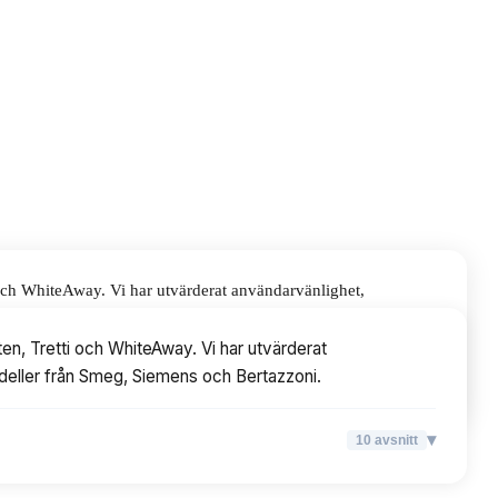
 och WhiteAway. Vi har utvärderat användarvänlighet,
h Bertazzoni.
en, Tretti och WhiteAway. Vi har utvärderat
modeller från Smeg, Siemens och Bertazzoni.
▾
10
avsnitt
▾
10
avsnitt