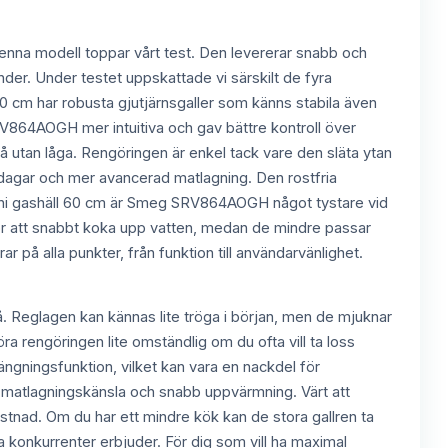
enna modell toppar vårt test. Den levererar snabb och
nder. Under testet uppskattade vi särskilt de fyra
0 cm har robusta gjutjärnsgaller som känns stabila även
V864AOGH mer intuitiva och gav bättre kontroll över
på utan låga. Rengöringen är enkel tack vare den släta ytan
dagar och mer avancerad matlagning. Den rostfria
oni gashäll 60 cm är Smeg SRV864AOGH något tystare vid
för att snabbt koka upp vatten, medan de mindre passar
på alla punkter, från funktion till användarvänlighet.
. Reglagen kan kännas lite tröga i början, men de mjuknar
a rengöringen lite omständlig om du ofta vill ta loss
ingsfunktion, vilket kan vara en nackdel för
ar matlagningskänsla och snabb uppvärmning. Värt att
 kostnad. Om du har ett mindre kök kan de stora gallren ta
sa konkurrenter erbjuder. För dig som vill ha maximal