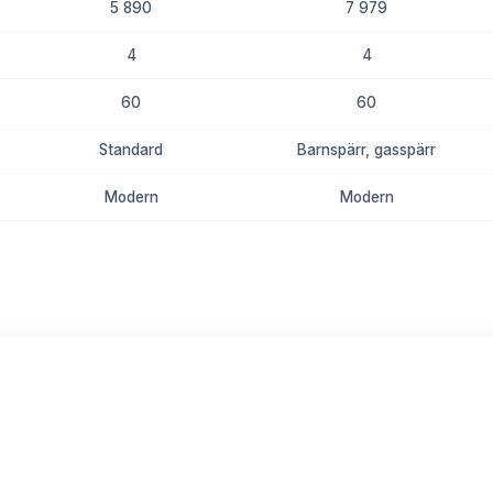
5 890
7 979
4
4
60
60
Standard
Barnspärr, gasspärr
Modern
Modern
8.7
8.5