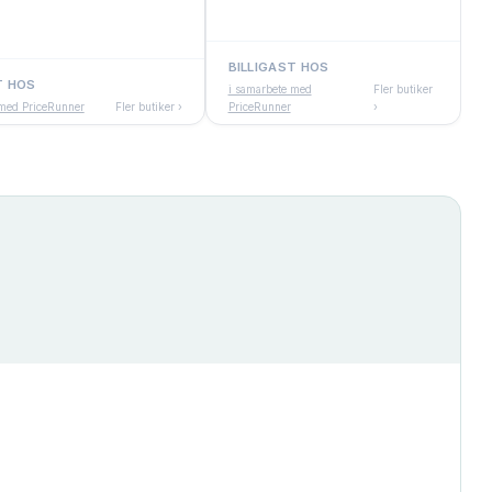
BILLIGAST HOS
T HOS
i samarbete med
Fler butiker
 med PriceRunner
Fler butiker ›
PriceRunner
›