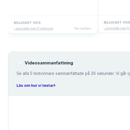
BILLIGAST HO
BILLIGAST HOS
i samarbete med P
i samarbete med PriceRunner
Fler butiker ›
Videosammanfattning
Se alla
5
testvinnare sammanfattade på 26 sekunder. Vi går i
›
Läs om hur vi testar