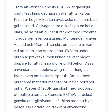
Trots att Weber Genesis E-415W är gasolgrill
bäst i test finns det några saker att tänka på.
Priset är högt, vilket kan avskräcka den som bara
grillar ibland. Grillvagnen tar också upp en hel del
plats, så se till att du har tillräckligt med utrymme
i trädgården eller på altanen. Monteringen kräver
viss tid och tålamod, särskilt om du inte är van
vid att sätta ihop större grillar. Skåpen under
grillen är praktiska, men kunde ha varit något
djupare för att rymma större grilltillbehör. Vissa
användare kan uppleva att grillen är tung att
flytta, även om hjulen hjälper till. Om du mest
grillar små mängder mat eller vill ha en portabel
grill är Weber Q 1200N gasolgrill med sidobord
ett bättre alternativ. Genesis E-415W är också
ganska energikrävande, så räkna med att byta
gasolflaska oftare vid frekvent användning.