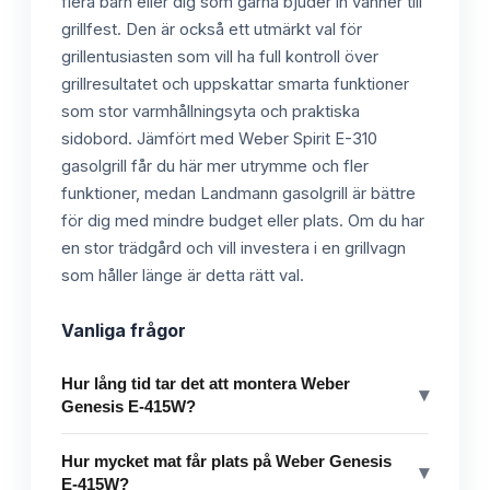
flera barn eller dig som gärna bjuder in vänner till
grillfest. Den är också ett utmärkt val för
grillentusiasten som vill ha full kontroll över
grillresultatet och uppskattar smarta funktioner
som stor varmhållningsyta och praktiska
sidobord. Jämfört med Weber Spirit E-310
gasolgrill får du här mer utrymme och fler
funktioner, medan Landmann gasolgrill är bättre
för dig med mindre budget eller plats. Om du har
en stor trädgård och vill investera i en grillvagn
som håller länge är detta rätt val.
Vanliga frågor
Hur lång tid tar det att montera Weber
▾
Genesis E-415W?
Hur mycket mat får plats på Weber Genesis
▾
E-415W?