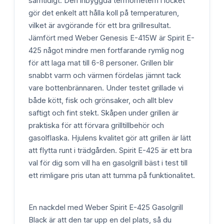
samtidigt. Den inbyggda termometern i locket
gör det enkelt att hålla koll på temperaturen,
vilket är avgörande för ett bra grillresultat.
Jämfört med Weber Genesis E-415W är Spirit E-
425 något mindre men fortfarande rymlig nog
för att laga mat till 6-8 personer. Grillen blir
snabbt varm och värmen fördelas jämnt tack
vare bottenbrännaren. Under testet grillade vi
både kött, fisk och grönsaker, och allt blev
saftigt och fint stekt. Skåpen under grillen är
praktiska för att förvara grilltillbehör och
gasolflaska. Hjulens kvalitet gör att grillen är lätt
att flytta runt i trädgården. Spirit E-425 är ett bra
val för dig som vill ha en gasolgrill bäst i test till
ett rimligare pris utan att tumma på funktionalitet.
En nackdel med Weber Spirit E-425 Gasolgrill
Black är att den tar upp en del plats, så du