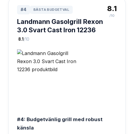
8.1
#
4
BÄSTA BUDGETVAL
/10
Landmann Gasolgrill Rexon
3.0 Svart Cast Iron 12236
·
8.1
/10
#4: Budgetvänlig grill med robust
känsla