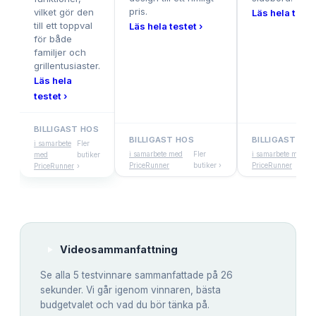
pris.
vilket gör den
Läs hela teste
till ett toppval
Läs hela testet ›
för både
familjer och
grillentusiaster.
Läs hela
testet ›
BILLIGAST HOS
BILLIGAST HOS
BILLIGAST HO
i samarbete
Fler
i samarbete med
Fler
i samarbete med
med
butiker
PriceRunner
butiker ›
PriceRunner
PriceRunner
›
Videosammanfattning
Se alla
5
testvinnare sammanfattade på 26
sekunder. Vi går igenom vinnaren, bästa
budgetvalet och vad du bör tänka på.