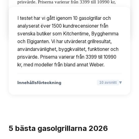
prisvärde. Priserna varierar från 3399 till 10990 kr,
med modeller från bland annat Weber.
I testet har vi gått igenom 10 gasolgrillar och
analyserat över 1500 kundrecensioner från
▾
Innehållsförteckning
10
avsnitt
svenska butiker som Kitchentime, Bygghemma
och Elgiganten. Vi har utvärderat grillresultat,
användarvänlighet, byggkvalitet, funktioner och
prisvärde. Priserna varierar från 3399 till 10990
kr, med modeller från bland annat Weber.
▾
Innehållsförteckning
10
avsnitt
TOPPLISTA
5
bästa
gasolgrillarna
2026