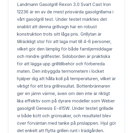
Landmann Gasolgrill Rexon 3.0 Svart Cast Iron
12236 är en av de mest prisvärda gasolgrillarna i
vårt gasolgrill test. Under testet märktes det
snabbt att denna grillvagn har en robust
konstruktion trots sitt låga pris. Grillytan är
tillräckligt stor för att laga mat till 4-6 personer,
vilket gör den lämplig för både familjemiddagar
och mindre grillfester. Sidoborden är praktiska
för att lägga upp grilltillbehör och förbereda
maten. Den inbyggda termometern i locket
hjälper dig att hålla koll på temperaturen, vilket är
viktigt för ett bra grillresultat. Bottenbrännaren
ger en jämn värme, även om den inte är riktigt
lika effektiv som på dyrare modeller som Weber
gasolgrill Genesis E-415W. Under testet grillade
vi både kött och grönsaker, och resultatet blev
över förväntan med tanke på prislappen. Hjul gör
det enkelt att flytta grillen runt i trädgården.