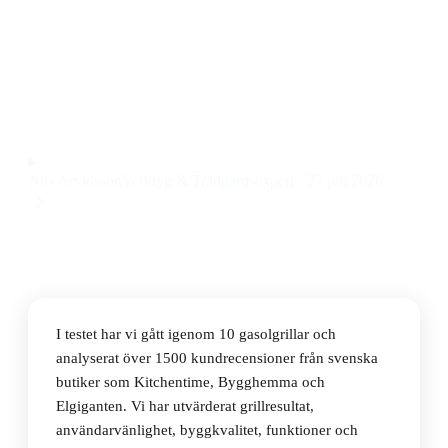
Den bästa gasolgrillen 2026 är Weber Genesis E-415W,
en rejäl grillvagn med varmhållningsyta, sidobord och
skåp. Priset ligger på 10 990 kr.
Observera att vi kan få provision via återförsäljarlänkar. Inga
varumärken betalar för våra omdömen.
Nils Arvidsson
Verktyg & Trädgårdsexpert
·
27 juli 2026
I testet har vi gått igenom 10 gasolgrillar och
analyserat över 1500 kundrecensioner från svenska
butiker som Kitchentime, Bygghemma och
Elgiganten. Vi har utvärderat grillresultat,
användarvänlighet, byggkvalitet, funktioner och