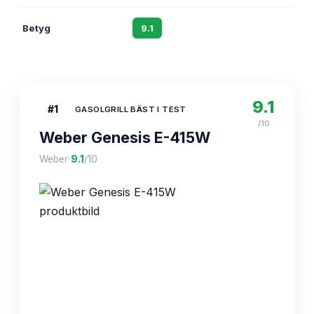
Betyg
9.1
8.7
9.1
#
1
GASOLGRILL BÄST I TEST
/10
Weber Genesis E-415W
·
Weber
9.1
/10