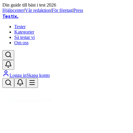
Din guide till bäst i test 2026
Hjälpcenter
|
Vår redaktion
|
För företag
|
Press
Testix
.
Tester
Kategorier
Så testar vi
Om oss
Logga in
Skapa konto
Hem
/
Trädgård
/
Grillar
/
Gasolgrillar
Uppdaterad mars 2026
Gasolgrill bäst i test 2026 – toppval
för trädgården