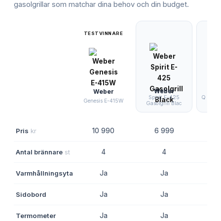
gasolgrillar
som matchar dina behov och din budget.
TESTVINNARE
Weber
W
Weber
Spirit E-425
Q 1200N
Genesis E-415W
Gasolgrill Blac
Med
Pris
kr
10 990
6 999
3
Antal brännare
st
4
4
Varmhållningsyta
Ja
Ja
Sidobord
Ja
Ja
Termometer
Ja
Ja