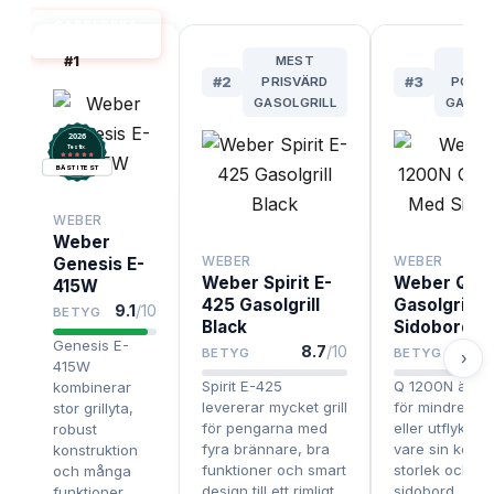
GASOLGRILL
BÄST I TEST
#
1
MEST
BÄS
#
2
PRISVÄRD
#
3
PORT
GASOLGRILL
GASOL
2026
.
Testix
BÄST I TEST
WEBER
Weber
WEBER
WEBER
Genesis E-
Weber Spirit E-
Weber Q 1
415W
425 Gasolgrill
Gasolgrill 
9.1
/10
BETYG
Black
Sidobord
Genesis E-
8.7
/10
BETYG
BETYG
›
415W
Spirit E-425
Q 1200N är pe
kombinerar
levererar mycket grill
för mindre hus
stor grillyta,
för pengarna med
eller utflykter,
robust
fyra brännare, bra
vare sin komp
konstruktion
funktioner och smart
storlek och sm
och många
design till ett rimligt
sidobord.
funktioner,