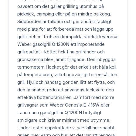
oavsett om det gäller grillning utomhus på
picknick, camping eller på en mindre balkong.
Sidoborden är fällbara och ger ändå tillräckligt
med plats för att förbereda mat och lägga upp
grilltillbehör. Trots sin kompakta storlek levererar
Weber gasolgrill Q 1200N ett imponerande
grillresultat – köttet fick fina grillränder och
grönsakerna blev jämnt tillagade. Den inbyggda
termometern i locket gör det enkelt att hålla koll
på temperaturen, vilket är ovanligt för en så liten
grill. Hjul och handtag gör den lätt att flytta, och
den är snabbt redo att användas tack vare den
effektiva bottenbrännaren. Jämfört med större
grillvagnar som Weber Genesis E-415W eller
Landmann gasolgrill är Q 1200N betydligt
smidigare och kräver minimalt med utrymme.
Under testet uppskattade vi särskilt hur snabbt
grillen blev varm och hur lätt det var att rengöra