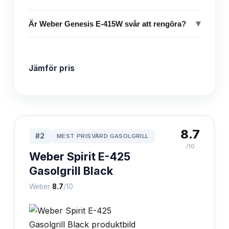
▾
Är Weber Genesis E-415W svår att rengöra?
Jämför pris
8.7
#
2
MEST PRISVÄRD GASOLGRILL
/10
Weber Spirit E-425
Gasolgrill Black
·
Weber
8.7
/10