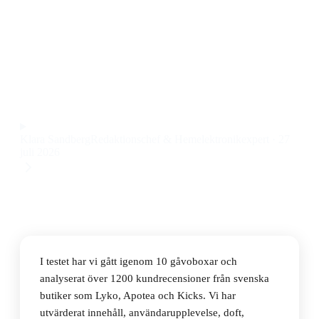
Den bästa gåvoboxen 2026 är Rituals The Ritual Of
Sakura Large Gift Box, en lyxig och väldoftande
presentbox med generöst innehåll till ett pris på 666 kr.
Observera att vi kan få provision via återförsäljarlänkar. Inga
varumärken betalar för våra omdömen.
Klara Sandberg
Redaktionschef & Hemelektronikexpert
·
27
juli 2026
I testet har vi gått igenom 10 gåvoboxar och
analyserat över 1200 kundrecensioner från svenska
butiker som Lyko, Apotea och Kicks. Vi har
utvärderat innehåll, användarupplevelse, doft,