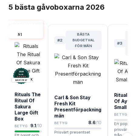
5
bästa
gåvoboxarna
2026
GÅVOBOX &
PRESENTSET
#
1
BÄSTA
M
BÄST I TEST
#
2
BUDGETVAL
PRI
#
3
FÖR MÄN
RIT
2026
.
Testix
BÄST I TEST
Rituals The
Rituals Ri
Carl & Son Stay
Ritual Of
Of Ayurv
Fresh Kit
Sakura
Small Gif
Presentförpackning
Large Gift
BETYG
män
Box
8.6
/10
BETYG
En populär
9.1
/10
BETYG
prisvärd g
Prisvärt presentset
Ett lyxigt och
från Ritual