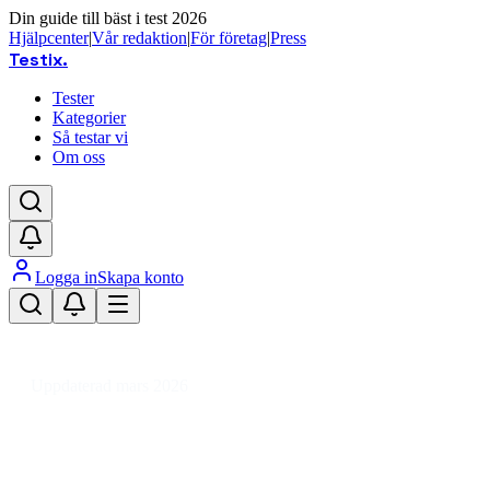
Din guide till bäst i test 2026
Hjälpcenter
|
Vår redaktion
|
För företag
|
Press
Testix
.
Tester
Kategorier
Så testar vi
Om oss
Logga in
Skapa konto
Hem
/
Hälsa
/
Kroppsvård & Hygien
/
Hygienartiklar
/
Gåvobox & Presentset
Uppdaterad mars 2026
Gåvobox bäst i test 2026 – våra
favoriter för kroppsvård