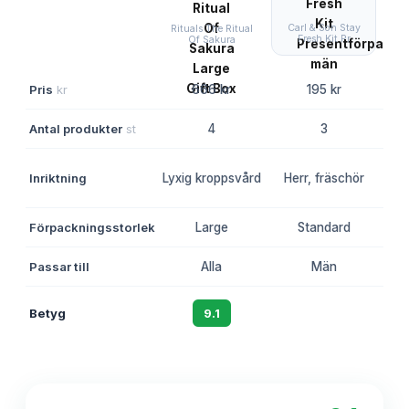
Carl & Son Stay
Ri
Rituals The Ritual
Fresh Kit Pr
Of Sakura
Pris
kr
666 kr
195 kr
Antal produkter
st
4
3
A
Inriktning
Lyxig kroppsvård
Herr, fräschör
Förpackningsstorlek
Large
Standard
Passar till
Alla
Män
Betyg
9.1
8.6