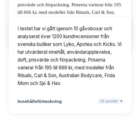
prisvärde och förpackning. Priserna varierar från 195
till 666 kr, med modeller från Rituals, Carl & Son,
Australian Bodycare, Frida Mom och Sjö & Hav.
I testet har vi gått igenom 10 gåvoboxar och
analyserat över 1200 kundrecensioner från
▾
Innehållsförteckning
10
avsnitt
svenska butiker som Lyko, Apotea och Kicks. Vi
har utvärderat innehåll, användarupplevelse,
doft, prisvärde och förpackning. Priserna
varierar från 195 till 666 kr, med modeller från
Rituals, Carl & Son, Australian Bodycare, Frida
Mom och Sjö & Hav.
▾
Innehållsförteckning
10
avsnitt
TOPPLISTA