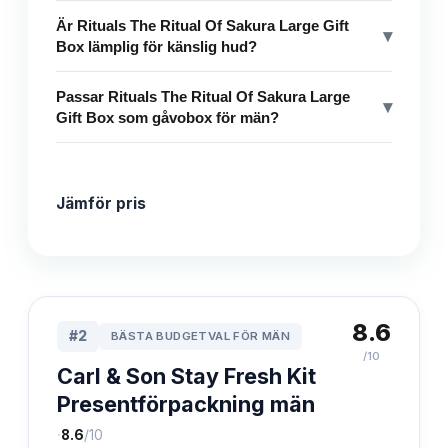
Är Rituals The Ritual Of Sakura Large Gift
▾
Box lämplig för känslig hud?
Passar Rituals The Ritual Of Sakura Large
▾
Gift Box som gåvobox för män?
Jämför pris
8.6
#
2
BÄSTA BUDGETVAL FÖR MÄN
/10
Carl & Son Stay Fresh Kit
Presentförpackning män
·
8.6
/10