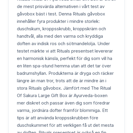
de mest prisvärda alternativen i vårt test av
gåvobox bäst i test. Denna Rituals gåvobox
innehåller fyra produkter i mindre storlek:
duschskum, kroppsskrubb, kroppskräm och
handtvål, alla med den varma och kryddiga
doften av indisk ros och sötmandelolja. Under
testet märkte vi att Rituals presentset levererar
en harmonisk känsla, perfekt för dig som vill ha
en liten spa-stund hemma utan att det tar över
badrumshyllan. Produkterna är dryga och räcker
längre än man tror, trots att de är mindre än i
stora Rituals gåvobox. Jämfört med The Ritual
Of Sakura Large Gift Box är Ayurveda-boxen
mer diskret och passar även dig som föredrar
varma, jordnära dofter framför blommiga. Ett
tips är att använda kroppsskrubben före
duschskummet för att verkligen få ut det mesta
av doften. Rituals presentset är också en fin