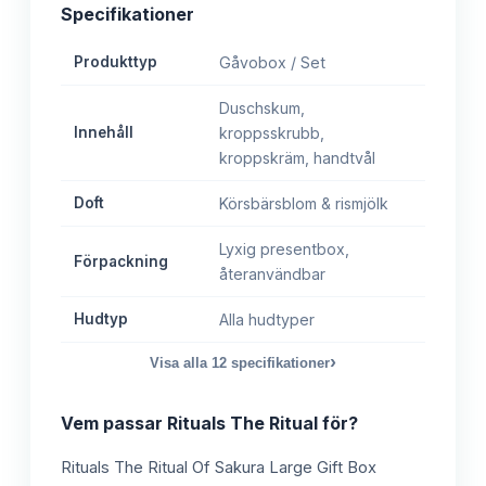
Specifikationer
Produkttyp
Gåvobox / Set
Duschskum,
Innehåll
kroppsskrubb,
kroppskräm, handtvål
Doft
Körsbärsblom & rismjölk
Lyxig presentbox,
Förpackning
återanvändbar
Hudtyp
Alla hudtyper
›
Visa alla
12
specifikationer
Vem passar
Rituals The Ritual
för?
Rituals The Ritual Of Sakura Large Gift Box