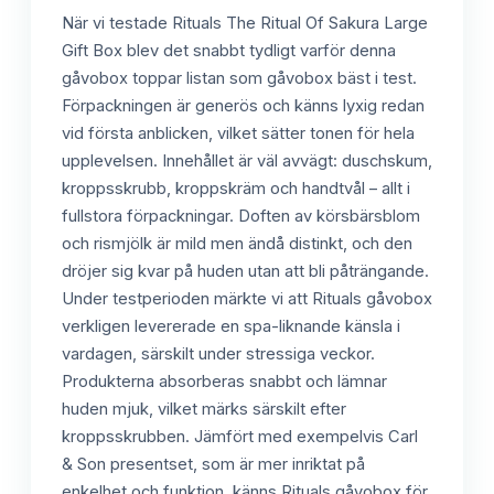
När vi testade Rituals The Ritual Of Sakura Large
Gift Box blev det snabbt tydligt varför denna
gåvobox toppar listan som gåvobox bäst i test.
Förpackningen är generös och känns lyxig redan
vid första anblicken, vilket sätter tonen för hela
upplevelsen. Innehållet är väl avvägt: duschskum,
kroppsskrubb, kroppskräm och handtvål – allt i
fullstora förpackningar. Doften av körsbärsblom
och rismjölk är mild men ändå distinkt, och den
dröjer sig kvar på huden utan att bli påträngande.
Under testperioden märkte vi att Rituals gåvobox
verkligen levererade en spa-liknande känsla i
vardagen, särskilt under stressiga veckor.
Produkterna absorberas snabbt och lämnar
huden mjuk, vilket märks särskilt efter
kroppsskrubben. Jämfört med exempelvis Carl
& Son presentset, som är mer inriktat på
enkelhet och funktion, känns Rituals gåvobox för