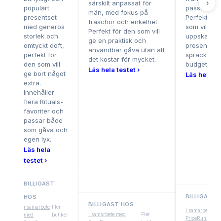
›
särskilt anpassat för
populärt
passar de f
män, med fokus på
presentset
Perfekt för
fräschör och enkelhet.
med generös
som vill ge
Perfekt för den som vill
storlek och
uppskattad
ge en praktisk och
omtyckt doft,
present uta
användbar gåva utan att
perfekt för
spräcka
det kostar för mycket.
den som vill
budgeten.
Läs hela testet ›
ge bort något
Läs hela te
extra.
Innehåller
flera Rituals-
favoriter och
passar både
som gåva och
egen lyx.
Läs hela
testet ›
BILLIGAST
BILLIGAST 
HOS
BILLIGAST HOS
i samarbete
Fler
i samarbete me
i samarbete med
Fler
med
butiker
PriceRunner