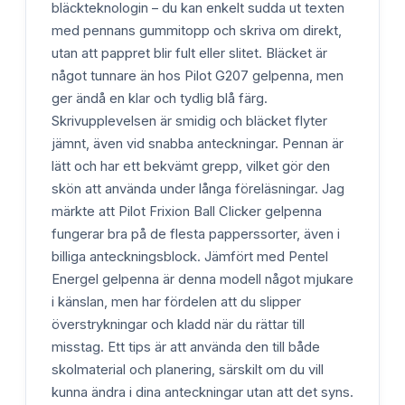
bläckteknologin – du kan enkelt sudda ut texten
med pennans gummitopp och skriva om direkt,
utan att pappret blir fult eller slitet. Bläcket är
något tunnare än hos Pilot G207 gelpenna, men
ger ändå en klar och tydlig blå färg.
Skrivupplevelsen är smidig och bläcket flyter
jämnt, även vid snabba anteckningar. Pennan är
lätt och har ett bekvämt grepp, vilket gör den
skön att använda under långa föreläsningar. Jag
märkte att Pilot Frixion Ball Clicker gelpenna
fungerar bra på de flesta papperssorter, även i
billiga anteckningsblock. Jämfört med Pentel
Energel gelpenna är denna modell något mjukare
i känslan, men har fördelen att du slipper
överstrykningar och kladd när du rättar till
misstag. Ett tips är att använda den till både
skolmaterial och planering, särskilt om du vill
kunna ändra i dina anteckningar utan att det syns.