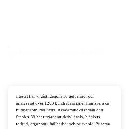
Den bästa gelpennan 2026 är Pilot G207 Retractable
Gel Rollerball Blue 0.7mm, som kombinerar mjukt
bläckflöde och bekvämt grepp till ett pris på 23 kr.
Observera att vi kan få provision via återförsäljarlänkar. Inga
varumärken betalar för våra omdömen.
Saga Holmberg
Skönhet & Barnexpert
·
27 juli 2026
I testet har vi gått igenom 10 gelpennor och
analyserat över 1200 kundrecensioner från svenska
butiker som Pen Store, Akademibokhandeln och
Staples. Vi har utvärderat skrivkänsla, bläckets
torktid, ergonomi, hållbarhet och prisvärde. Priserna