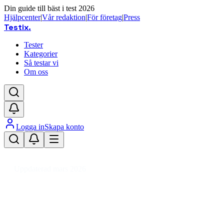
Din guide till bäst i test 2026
Hjälpcenter
|
Vår redaktion
|
För företag
|
Press
Testix
.
Tester
Kategorier
Så testar vi
Om oss
Logga in
Skapa konto
Hem
/
Leksaker
/
Hobbymaterial
/
Pennor
/
Gelpenna
Uppdaterad mars 2026
Gelpenna bäst i test 2026 –
recension av populära gelpennor