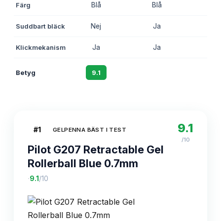
Färg
Blå
Blå
Bl
Suddbart bläck
Nej
Ja
Ne
Klickmekanism
Ja
Ja
J
Betyg
9.1
8.8
8.
9.1
#
1
GELPENNA BÄST I TEST
/10
Pilot G207 Retractable Gel
Rollerball Blue 0.7mm
·
9.1
/10