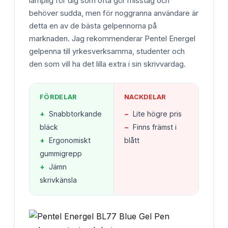
lämplig för dig som ofta gör misstag och
behöver sudda, men för noggranna användare är
detta en av de bästa gelpennorna på
marknaden. Jag rekommenderar Pentel Energel
gelpenna till yrkesverksamma, studenter och
den som vill ha det lilla extra i sin skrivvardag.
FÖRDELAR
NACKDELAR
+
Snabbtorkande
−
Lite högre pris
bläck
−
Finns främst i
+
Ergonomiskt
blått
gummigrepp
+
Jämn
skrivkänsla