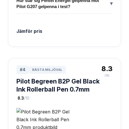
Hur står sig Pentel Energel gelpenna mot
▾
Pilot G207 gelpenna i test?
Jämför pris
8.3
#
4
BÄSTA MILJÖVAL
/10
Pilot Begreen B2P Gel Black
Ink Rollerball Pen 0.7mm
·
8.3
/10