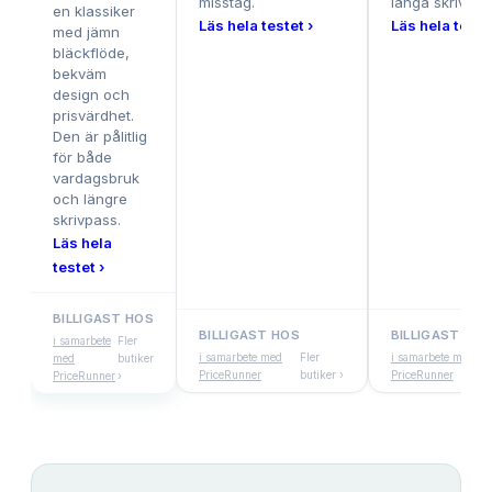
misstag.
långa skrivpas
en klassiker
Läs hela testet ›
Läs hela testet
med jämn
bläckflöde,
bekväm
design och
prisvärdhet.
Den är pålitlig
för både
vardagsbruk
och längre
skrivpass.
Läs hela
testet ›
BILLIGAST HOS
BILLIGAST HOS
BILLIGAST HOS
i samarbete
Fler
i samarbete med
Fler
i samarbete med
med
butiker
PriceRunner
butiker ›
PriceRunner
PriceRunner
›