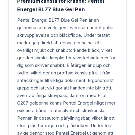
Premiumkänsla för kräsna: Pentel
Energel BL77 Blue Gel Pen
Pentel Energel BL77 Blue Gel Pen är en
gelpenna som verkligen levererar när det gäller
skrivupplevelse och bläckflöde. Under testet
märkte jag direkt att denna penna har ett
ovanligt mjukt och snabbtorkande bläck, vilket
gör den särskilt lämplig för vänsterhänta och för
dig som skriver snabbt. Blåfärgen är djup och
tydlig, vilket ger en proffsig känsla på allt från
anteckningar till viktiga dokument. Ergonomiskt
grepp och lätt vikt gör att handen inte blir trött,
även vid långa skrivpass. Jämfört med Pilot
G207 gelpenna känns Pentel Energel något mer
exklusiv, både i materialval och skrivkänsla.
Pennan är dessutom påfyllningsbar, vilket är ett
stort plus för miljön och plånboken. Under test
av gelpennor stod Pentel Energel ut genom att