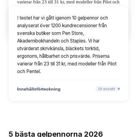
varierar från 23 till 31 kr, med modeller från Pilot och
Pentel.
I testet har vi gått igenom 10 gelpennor och
analyserat över 1200 kundrecensioner från
▾
Innehållsförteckning
10
avsnitt
svenska butiker som Pen Store,
Akademibokhandeln och Staples. Vi har
utvärderat skrivkänsla, bläckets torktid,
ergonomi, hållbarhet och prisvärde. Priserna
varierar från 23 till 31 kr, med modeller från Pilot
och Pentel.
▾
Innehållsförteckning
10
avsnitt
TOPPLISTA
5
bästa
gelpennorna
2026