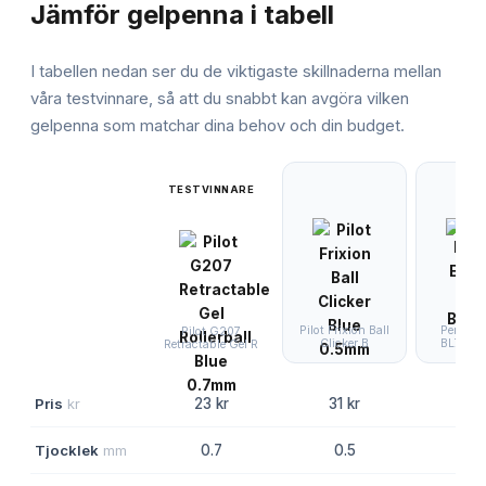
Jämför
gelpenna
i tabell
I tabellen nedan ser du de viktigaste skillnaderna mellan
våra testvinnare, så att du snabbt kan avgöra vilken
gelpenna
som matchar dina behov och din budget.
TESTVINNARE
Pilot Frixion Ball
Pentel E
Pilot G207
Clicker B
BL77 Bl
Retractable Gel R
Pris
kr
23 kr
31 kr
27 
Tjocklek
mm
0.7
0.5
0.