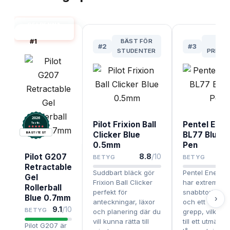
GELPENNA
BÄST I TEST
#
1
BÄST FÖR
BÄS
#
2
#
3
STUDENTER
PREMI
2026
Pilot Frixion Ball
Pentel Ener
.
Testix
Clicker Blue
BL77 Blue G
BÄST I TEST
0.5mm
Pen
Pilot G207
8.8
/10
BETYG
BETYG
Retractable
Suddbart bläck gör
Pentel Energe
Gel
Frixion Ball Clicker
har extremt
Rollerball
perfekt för
snabbtorkande
Blue 0.7mm
›
anteckningar, läxor
och ett ergono
9.1
/10
BETYG
och planering där du
grepp, vilket 
vill kunna rätta till
till ett utmärkt 
Pilot G207 är