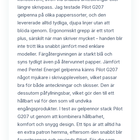
längre skrivpass. Jag testade Pilot G207
gelpenna på olika papperssorter, och den
levererade alltid tydliga, djupa linjer utan att
blöda igenom. Ergonomiskt grepp är ett stort
plus, särskilt när man skriver mycket – handen blir
inte trött lika snabbt jämfört med enklare
modeller. Färgåtergivningen är starkt blå och
syns tydligt även på återvunnet papper. Jämfört
med Pentel Energel gelpenna känns Pilot G207
något mjukare i skrivupplevelsen, vilket passar
bra för både anteckningar och skisser. Den är
dessutom påfyllningsbar, vilket gör den till ett
hållbart val för den som vill undvika
engångsprodukter. I test av gelpennor stack Pilot
G207 ut genom att kombinera hållbarhet,
komfort och snygg design. Ett tips är att alltid ha
en extra patron hemma, eftersom den snabbt blir
favoritpennan och används flitigt. För dig som