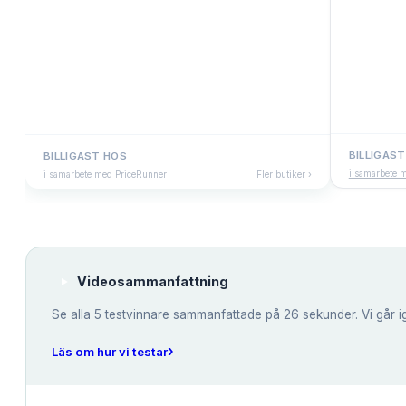
BILLIGAS
BILLIGAST HOS
i samarbete 
i samarbete med PriceRunner
Fler butiker ›
Videosammanfattning
Se alla
5
testvinnare sammanfattade på 26 sekunder. Vi går i
›
Läs om hur vi testar