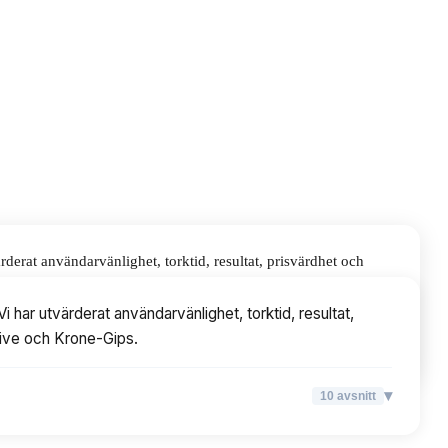
derat användarvänlighet, torktid, resultat, prisvärdhet och
 har utvärderat användarvänlighet, torktid, resultat,
tive och Krone-Gips.
▾
10
avsnitt
▾
10
avsnitt