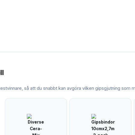
ll
 testvinnare, så att du snabbt kan avgöra vilken
gipsgjutning
som ma