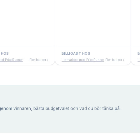
T HOS
BILLIGAST HOS
B
med PriceRunner
Fler butiker ›
i samarbete med PriceRunner
Fler butiker ›
i
genom vinnaren, bästa budgetvalet och vad du bör tänka på.