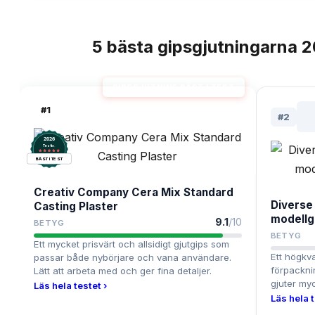
5
bästa
gipsgjutningarna
2
TOPPLISTA
GIPSGJUTNING BÄST I TEST
#
1
#
2
2026
.
Testix
BÄST I TEST
Creativ Company Cera Mix Standard
Diverse
Casting Plaster
modellgi
9.1
/10
BETYG
BETYG
Ett mycket prisvärt och allsidigt gjutgips som
Ett högkva
passar både nybörjare och vana användare.
förpackni
Lätt att arbeta med och ger fina detaljer.
gjuter myc
Läs hela testet ›
Läs hela t