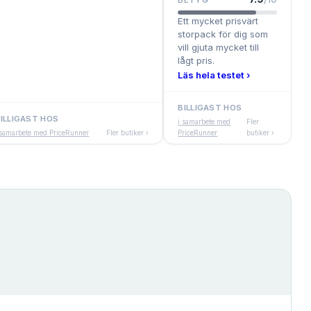
BETYG
Ett mycket prisvärt
storpack för dig som
vill gjuta mycket till
lågt pris.
Läs hela testet ›
BILLIGAST HOS
ILLIGAST HOS
i samarbete med
Fler
 samarbete med PriceRunner
Fler butiker ›
PriceRunner
butiker ›