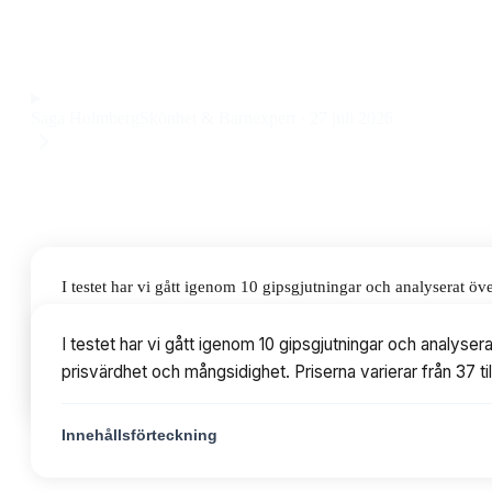
släta och hållbara avgjutningar till ett pris på 37 kr.
Observera att vi kan få provision via återförsäljarlänkar. Inga varumärken bet
Saga Holmberg
Skönhet & Barnexpert
·
27 juli 2026
I testet har vi gått igenom 10 gipsgjutningar och analyserat ö
mångsidighet. Priserna varierar från 37 till 429 kr, med mode
I testet har vi gått igenom 10 gipsgjutningar och analyse
prisvärdhet och mångsidighet. Priserna varierar från 37 
Innehållsförteckning
Innehållsförteckning