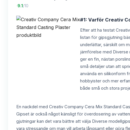
·
9.1
/10
#1: Varför Creativ C
Efter att ha testat Creat
listan för gipsgjutning bä
underlättar, särskilt om m
jämförelse med Diverse m
ger en fin, nästan porsli
små detaljer utan att spr
använda en silikonform frå
hobbyister och mer erfar
både små och stora proje
En nackdel med Creativ Company Cera Mix Standard Casting
Gipset är också något känsligt för överdosering av vatten – 
gjutningar kan det vara bättre att välja Diverse modellg
vara stressande om man vill arbeta långsamt eller göra fler