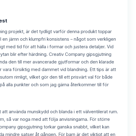
est
ning projekt, är det tydligt varför denna produkt toppar
 till en jämn och klumpfri konsistens – något som verkligen
gt med tid för att hälla i formar och justera detaljer. Vid
ytan blir efter härdning. Creativ Company gipsgjutning
nvända den till mer avancerade gjutformar och den klarade
 vara försiktig med dammet vid blandning. Ett tips är att
om rimligt, vilket gör den till ett prisvärt val för både
å alla punkter och som jag gärna återkommer till för
 att använda munskydd och blanda i ett välventilerat rum.
orm, så var noga med att följa anvisningarna. För större
Company gipsgjutning torkar ganska snabbt, vilket kan
da mindre satser åt gången. För barn är det viktigt att en