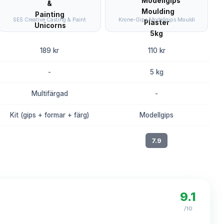
SES Creative Casting & Paint
Krone-Gips Modellgips Mouldi
189 kr
110 kr
-
5 kg
Multifärgad
-
Kit (gips + formar + färg)
Modellgips
8.1
7.9
9.1
/10