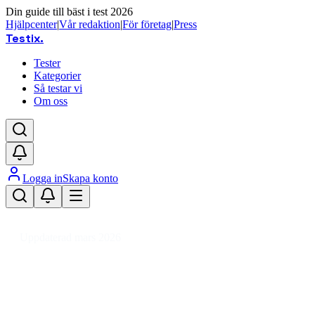
Din guide till bäst i test 2026
Hjälpcenter
|
Vår redaktion
|
För företag
|
Press
Testix
.
Tester
Kategorier
Så testar vi
Om oss
Logga in
Skapa konto
Hem
/
Leksaker
/
Hobbymaterial
/
Gjutning
/
Gipsgjutning
Uppdaterad mars 2026
Gipsgjutning bäst i test 2026 – v
Den bästa gipsgjutningen 2026 är Creativ Company Cera Mi