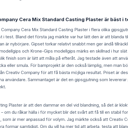
ompany Cera Mix Standard Casting Plaster är bäst i t
iv Company Cera Mix Standard Casting Plaster i flera olika gipsgjut
st i test. Bland det första jag märkte var hur lätt den är att blanda
an är nybörjare. Gipset torkar relativt snabbt men ger ändå tillräckli
odellgips och Krone-Gips modellgips märks en skillnad i hur slät 
nslik finish som är lätt att måla på efteråt. Jag testade även att a
icka eller smula. För barnprojekt är den också lämplig, men man bör
n Creativ Company för att få bästa möjliga resultat. Priset är dessut
na användare. Sammantaget är det en gipsgjutning som levererar p
kt.
 Plaster är att den dammar en del vid blandning, så det är klokt
om du råkar hälla i för mycket blir det svårt att få till en stabil f
ips, som är mer anpassad för volym. Jag märkte också att Creativ 
a formar samtidigt. Om du vill ha mer tid att arbeta, testa att blan