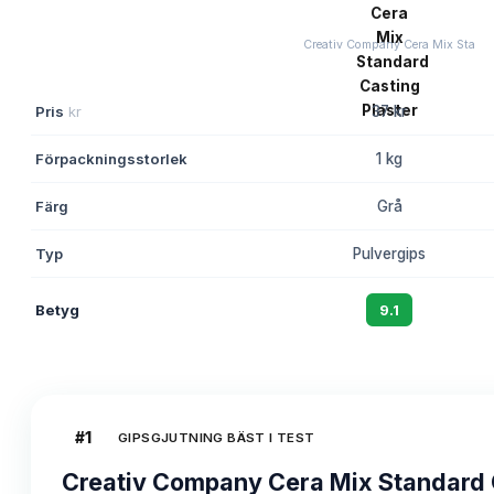
Creativ Company Cera Mix Sta
Pris
kr
37 kr
Förpackningsstorlek
1 kg
Färg
Grå
Typ
Pulvergips
Betyg
9.1
#
1
GIPSGJUTNING BÄST I TEST
Creativ Company Cera Mix Standard 