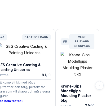
MEST
#
4
BÄST FÖR BARN
#
5
PRISVÄRD
STORPACK
SES Creative Casting &
Painting Unicorns
8.1
/10
BETYG
tt komplett kit med både
›
Krone-Gips
jutformar och färg, perfekt för
Modellgips
arn som vill skapa och måla egna
Moulding Plaster
igurer.
5kg
äs hela testet ›
7.9
/10