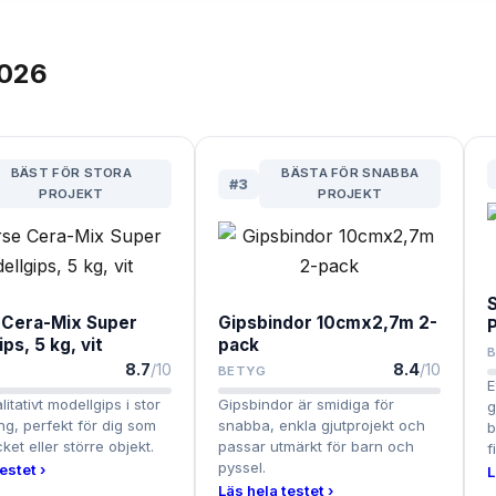
026
BÄST FÖR STORA
BÄSTA FÖR SNABBA
#
3
PROJEKT
PROJEKT
 Cera-Mix Super
Gipsbindor 10cmx2,7m 2-
ps, 5 kg, vit
pack
8.7
/10
8.4
/10
BETYG
E
litativt modellgips i stor
Gipsbindor är smidiga för
g
ng, perfekt för dig som
snabba, enkla gjutprojekt och
b
ket eller större objekt.
passar utmärkt för barn och
f
pyssel.
estet ›
L
Läs hela testet ›