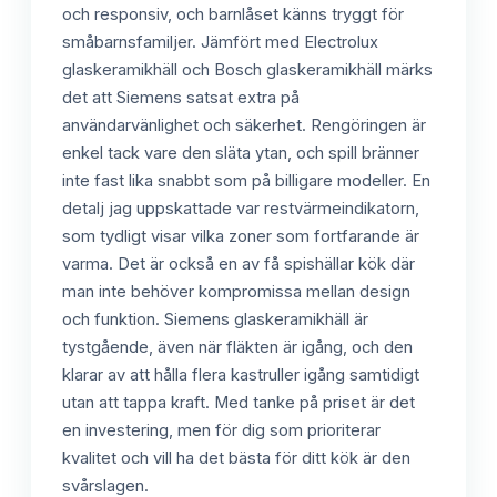
och responsiv, och barnlåset känns tryggt för
småbarnsfamiljer. Jämfört med Electrolux
glaskeramikhäll och Bosch glaskeramikhäll märks
det att Siemens satsat extra på
användarvänlighet och säkerhet. Rengöringen är
enkel tack vare den släta ytan, och spill bränner
inte fast lika snabbt som på billigare modeller. En
detalj jag uppskattade var restvärmeindikatorn,
som tydligt visar vilka zoner som fortfarande är
varma. Det är också en av få spishällar kök där
man inte behöver kompromissa mellan design
och funktion. Siemens glaskeramikhäll är
tystgående, även när fläkten är igång, och den
klarar av att hålla flera kastruller igång samtidigt
utan att tappa kraft. Med tanke på priset är det
en investering, men för dig som prioriterar
kvalitet och vill ha det bästa för ditt kök är den
svårslagen.