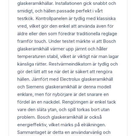
glaskeramikhällar. Installationen gick snabbt och
smidigt, och hällen passade perfekt i vårt
testkök. Kontrollpanelen är tydlig med klassiska
vred, vilket gör den enkel att använda även för
äldre eller den som föredrar traditionella reglage
framför touch. Under testet märkte vi att Bosch
glaskeramikhäll värmer upp jämnt och håller
temperaturen stabil, vilket är viktigt när man lagar
känsliga rätter. Restvärmeindikatorn är tydlig och
gör det lätt att se när det är säkert att rengöra
hällen. Jämfört med Electrolux glaskeramikhäll
och Siemens glaskeramikhäll är denna modell
enklare, men för nybörjare är det snarare en
fördel än en nackdel. Rengöringen är enkel tack
vare den släta ytan, och spill torkas bort utan
problem. Bosch glaskeramikhäll är också
energieffektiv, vilket märks på elräkningen.
Sammantaget är detta en användarvänlig och