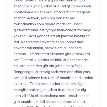
Under testet märkte jag att den värmer upp
snabbt och jämnt, vilket är ovanligt i prisklassen.
Kontrollpanelen är enkel att förstå och reagerar
snabbt på tryck, även om den inte har
touchfunktion som dyrare modeller. Bosch
glaskeramikhäll har tydliga markeringar för varje
kokzon, vilket gör det lätt att placera kastruller
rätt. Restvärmeindikatorn är en uppskattad
säkerhetsfunktion, särskilt om du har barn
hemma. Jämfört med Siemens glaskeramikhäll
och Electrolux glaskeramikhäll är denna modell
enklare, men den gör sitt jobb utan krångel.
Rengöringen är smidig tack vare den släta ytan,
och spill bränner inte fast så snabbt om du torkar
av direkt. En sak som sticker ut är den låga
energiförbrukningen, vilket är ett plus för dig
som vill hålla elkostnaderna nere. Installationen
gick snabbt och hällen passade perfekt i ett