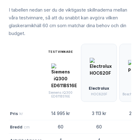
I tabellen nedan ser du de viktigaste skillnaderna mellan
våra testvinnare, så att du snabbt kan avgöra vilken
glaskeramikhäll 60 cm
som matchar dina behov och din
budget.
TESTVINNARE
Electrolux
Siemens iQ300
HOC620F
Bosch PKE
ED611BS16E
Pris
kr
14 995 kr
3 113 kr
2 396
Bredd
cm
60
60
6