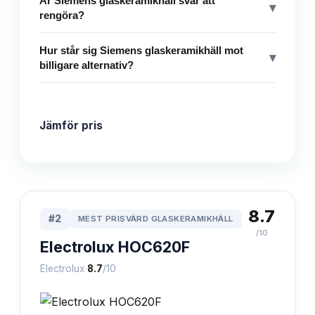
Är Siemens glaskeramikhäll svår att
▾
rengöra?
Hur står sig Siemens glaskeramikhäll mot
▾
billigare alternativ?
Jämför pris
8.7
#
2
MEST PRISVÄRD GLASKERAMIKHÄLL
/10
Electrolux HOC620F
·
Electrolux
8.7
/10