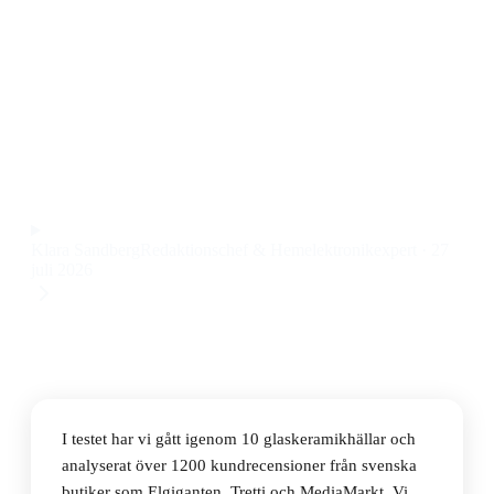
inbyggnadshällar 2026
Den bästa glaskeramikhällen 60 cm 2026 är Siemens
iQ300 ED611BS16E, en glaskeramikhäll med inbyggd
fläkt och smarta funktioner till ett pris på 14 995 kr.
Observera att vi kan få provision via återförsäljarlänkar. Inga
varumärken betalar för våra omdömen.
Klara Sandberg
Redaktionschef & Hemelektronikexpert
·
27
juli 2026
I testet har vi gått igenom 10 glaskeramikhällar och
analyserat över 1200 kundrecensioner från svenska
butiker som Elgiganten, Tretti och MediaMarkt. Vi