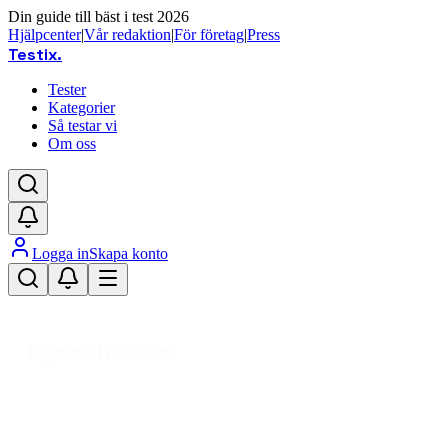
Din guide till bäst i test 2026
Hjälpcenter
|
Vår redaktion
|
För företag
|
Press
Testix
.
Tester
Kategorier
Så testar vi
Om oss
Logga in
Skapa konto
Hem
/
Hemmet
/
Vitvaror
/
Spisar & Ugnar
/
Spishällar
/
Inbyggnadshällar
/
Glaskeramikhäll
/
Glaskeramikhäll 60 cm
Uppdaterad mars 2026
Glaskeramikhäll 60 cm – bäst i
test och prisvärda