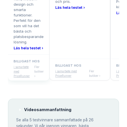
och pris.
Perfek
design och
kök el
Läs hela testet ›
smarta
Läs he
funktioner.
Perfekt för den
som vill ha det
bästa och
platsbesparande
lösning.
Läs hela testet ›
BILLIGAST HOS
BILLIGAST HOS
BILLI
i samarbete
Fler
i samarbete med
Fler
i samar
med
butiker
PriceRunner
butiker ›
PriceRu
PriceRunner
›
Videosammanfattning
Se alla
5
testvinnare sammanfattade på 26
sekunder. Vi går igenom vinnaren, bästa