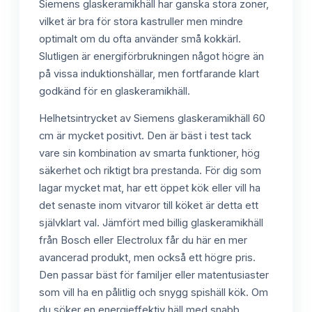
Siemens glaskeramikhäll har ganska stora zoner,
vilket är bra för stora kastruller men mindre
optimalt om du ofta använder små kokkärl.
Slutligen är energiförbrukningen något högre än
på vissa induktionshällar, men fortfarande klart
godkänd för en glaskeramikhäll.
Helhetsintrycket av Siemens glaskeramikhäll 60
cm är mycket positivt. Den är bäst i test tack
vare sin kombination av smarta funktioner, hög
säkerhet och riktigt bra prestanda. För dig som
lagar mycket mat, har ett öppet kök eller vill ha
det senaste inom vitvaror till köket är detta ett
självklart val. Jämfört med billig glaskeramikhäll
från Bosch eller Electrolux får du här en mer
avancerad produkt, men också ett högre pris.
Den passar bäst för familjer eller matentusiaster
som vill ha en pålitlig och snygg spishäll kök. Om
du söker en energieffektiv häll med snabb