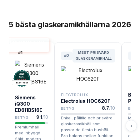
TOPPLISTA
5
bästa
glaskeramikhällarna
2026
GLASKERAMIKHÄLL
60 CM BÄST I TEST
#
1
MEST PRISVÄRD
#
2
#
3
GLASKERAMIKHÄLL
2026
.
Testix
BÄST I TEST
Bosc
ELECTROLUX
Siemens
Electrolux HOC620F
PKE6
iQ300
8.7
/10
BETYG
BETY
ED611BS16E
9.1
/10
BETYG
Enkel, pålitlig och prisvärd
Mycket
glaskeramikhäll som
med g
›
Premiumhäll
passar de flesta hushåll.
funkt
med inbyggd
Bra balans mellan funktion
enkel 
fläkt, modern