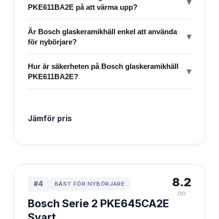
▾
PKE611BA2E på att värma upp?
Är Bosch glaskeramikhäll enkel att använda
▾
för nybörjare?
Hur är säkerheten på Bosch glaskeramikhäll
▾
PKE611BA2E?
Jämför pris
8.2
#
4
BÄST FÖR NYBÖRJARE
/10
Bosch Serie 2 PKE645CA2E
Svart