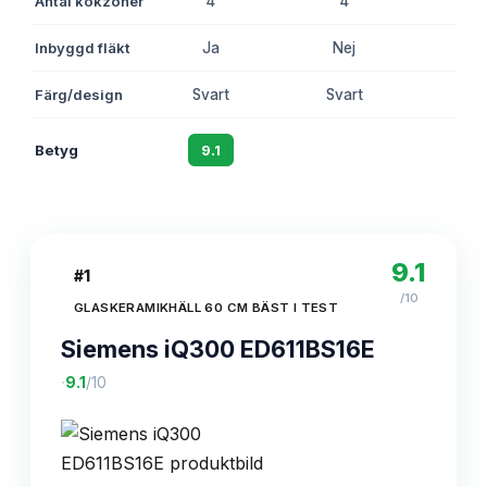
Antal kokzoner
4
4
4
Inbyggd fläkt
Ja
Nej
Ne
Färg/design
Svart
Svart
Sva
Betyg
9.1
8.7
8.
9.1
#
1
/10
GLASKERAMIKHÄLL 60 CM BÄST I TEST
Siemens iQ300 ED611BS16E
·
9.1
/10