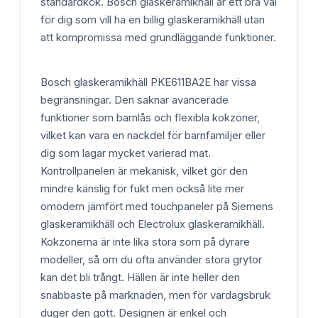
standardkök. Bosch glaskeramikhäll är ett bra val
för dig som vill ha en billig glaskeramikhäll utan
att kompromissa med grundläggande funktioner.
Bosch glaskeramikhäll PKE611BA2E har vissa
begränsningar. Den saknar avancerade
funktioner som barnlås och flexibla kokzoner,
vilket kan vara en nackdel för barnfamiljer eller
dig som lagar mycket varierad mat.
Kontrollpanelen är mekanisk, vilket gör den
mindre känslig för fukt men också lite mer
omodern jämfört med touchpaneler på Siemens
glaskeramikhäll och Electrolux glaskeramikhäll.
Kokzonerna är inte lika stora som på dyrare
modeller, så om du ofta använder stora grytor
kan det bli trångt. Hällen är inte heller den
snabbaste på marknaden, men för vardagsbruk
duger den gott. Designen är enkel och