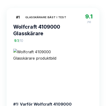
9.1
#
1
GLASSKÄRARE BÄST I TEST
/10
Wolfcraft 4109000
Glasskärare
·
9.1
/10
#1: Varför Wolfcraft 4109000