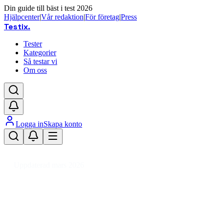
Din guide till bäst i test 2026
Hjälpcenter
|
Vår redaktion
|
För företag
|
Press
Testix
.
Tester
Kategorier
Så testar vi
Om oss
Logga in
Skapa konto
Hem
/
DIY
/
Verktyg & Maskiner
/
Handverktyg
/
Glasskärare
Uppdaterad mars 2026
Glasskärare bäst i test – våra
recensioner av prisvärda verktyg
för glasarbete