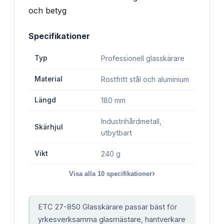
Specifikationer
Typ
Professionell glasskärare
Material
Rostfritt stål och aluminium
Längd
180 mm
Industrihårdmetall,
Skärhjul
utbytbart
Vikt
240 g
›
Visa alla
10
specifikationer
ETC 27-850 Glasskärare passar bäst för
yrkesverksamma glasmästare, hantverkare