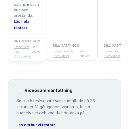
balans mellan
pris och
prestanda.
Läs hela
testet ›
BILLIGAST HOS
BILLIGAST HOS
BILLIGAST HO
i samarbete
Fler
i samarbete med
Fler
i samarbete med
med
butiker
PriceRunner
butiker ›
PriceRunner
PriceRunner
›
Videosammanfattning
Se alla
5
testvinnare sammanfattade på 26
sekunder. Vi går igenom vinnaren, bästa
budgetvalet och vad du bör tänka på.
›
Läs om hur vi testar