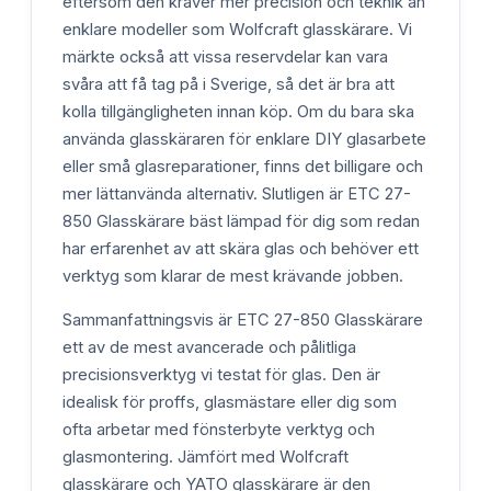
eftersom den kräver mer precision och teknik än
enklare modeller som Wolfcraft glasskärare. Vi
märkte också att vissa reservdelar kan vara
svåra att få tag på i Sverige, så det är bra att
kolla tillgängligheten innan köp. Om du bara ska
använda glasskäraren för enklare DIY glasarbete
eller små glasreparationer, finns det billigare och
mer lättanvända alternativ. Slutligen är ETC 27-
850 Glasskärare bäst lämpad för dig som redan
har erfarenhet av att skära glas och behöver ett
verktyg som klarar de mest krävande jobben.
Sammanfattningsvis är ETC 27-850 Glasskärare
ett av de mest avancerade och pålitliga
precisionsverktyg vi testat för glas. Den är
idealisk för proffs, glasmästare eller dig som
ofta arbetar med fönsterbyte verktyg och
glasmontering. Jämfört med Wolfcraft
glasskärare och YATO glasskärare är den