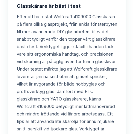
Glasskärare är bäst i test
Efter att ha testat Wolfcraft 4109000 Glasskärare
på flera olika glasprojekt, från enkla fönsterbyten
till mer avancerade DIY glasarbeten, blev det
snabbt tydligt varför den toppar vårt glasskärare
bäst i test. Verktyget ligger stabilt i handen tack
vare sitt ergonomiska handtag, och precisionen
vid skärning är påtaglig även för tunna glasskivor.
Under testet märkte jag att Wolfcraft glasskärare
levererar jämna snitt utan att glaset spricker,
vilket är avgörande för både hobbyglas och
proffsverktyg glas. Jämfört med ETC
glasskärare och YATO glasskärare, känns
Wolfcraft 4109000 betydligt mer lättmanövrerad
och mindre tröttande vid längre arbetspass. Ett
tips är att använda lite skärolja för ännu mjukare
snitt, särskilt vid tjockare glas. Verktyget är