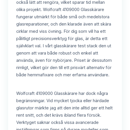
också lätt att rengöra, vilket sparar tid mellan
olika projekt. Wolfcraft 4109000 Glasskärare
fungerar utmärkt för både små och medelstora
glasreparationer, och den klarade även att skära
cirklar med viss övning. För dig som vill ha ett
pålitligt precisionsverktyg för glas, är detta ett
självklart val. I vårt glasskärare test stack den ut
genom att vara både robust och enkel att
använda, även för nybörjare. Priset är dessutom
rimligt, vilket gör den till ett prisvärt alternativ för
både hemmafixare och mer erfarna användare.
Wolfcraft 4109000 Glasskärare har dock några
begränsningar. Vid mycket tjocka eller härdade
glasrutor märkte jag att den inte alltid ger ett helt
rent snitt, och det krävs ibland flera försök.
Verktyget saknar också vissa avancerade
inställningar som finns på dyrare modeller som