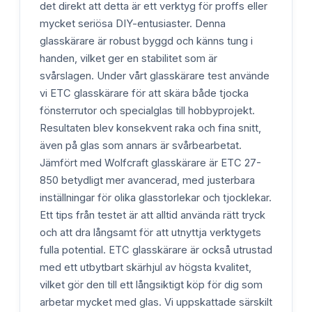
det direkt att detta är ett verktyg för proffs eller
mycket seriösa DIY-entusiaster. Denna
glasskärare är robust byggd och känns tung i
handen, vilket ger en stabilitet som är
svårslagen. Under vårt glasskärare test använde
vi ETC glasskärare för att skära både tjocka
fönsterrutor och specialglas till hobbyprojekt.
Resultaten blev konsekvent raka och fina snitt,
även på glas som annars är svårbearbetat.
Jämfört med Wolfcraft glasskärare är ETC 27-
850 betydligt mer avancerad, med justerbara
inställningar för olika glasstorlekar och tjocklekar.
Ett tips från testet är att alltid använda rätt tryck
och att dra långsamt för att utnyttja verktygets
fulla potential. ETC glasskärare är också utrustad
med ett utbytbart skärhjul av högsta kvalitet,
vilket gör den till ett långsiktigt köp för dig som
arbetar mycket med glas. Vi uppskattade särskilt