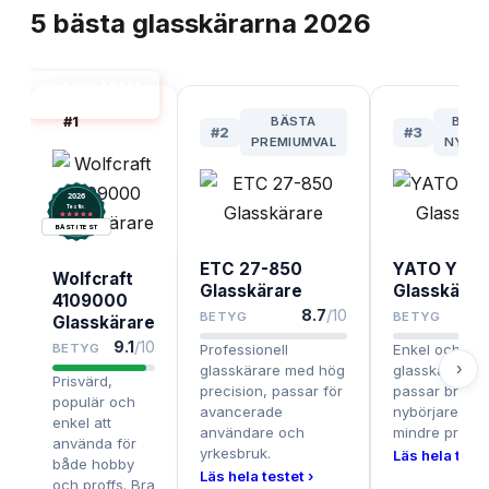
5
bästa
glasskärarna
2026
GLASSKÄRARE
BÄST I TEST
#
1
BÄSTA
BÄST
#
2
#
3
PREMIUMVAL
NYBÖ
2026
.
Testix
BÄST I TEST
ETC 27-850
YATO YT-7
Wolfcraft
Glasskärare
Glasskärar
4109000
8.7
/10
BETYG
BETYG
Glasskärare
9.1
/10
BETYG
Professionell
Enkel och påli
›
glasskärare med hög
glasskärare 
Prisvärd,
precision, passar för
passar bra fö
populär och
avancerade
nybörjare och
enkel att
användare och
mindre projekt
använda för
yrkesbruk.
Läs hela teste
både hobby
Läs hela testet ›
och proffs. Bra