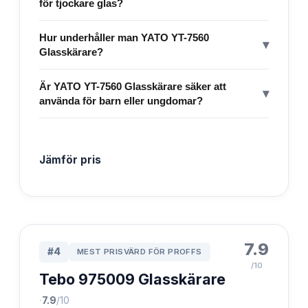
för tjockare glas?
Hur underhåller man YATO YT-7560
▾
Glasskärare?
Är YATO YT-7560 Glasskärare säker att
▾
använda för barn eller ungdomar?
Jämför pris
7.9
#
4
MEST PRISVÄRD FÖR PROFFS
/10
Tebo 975009 Glasskärare
·
7.9
/10