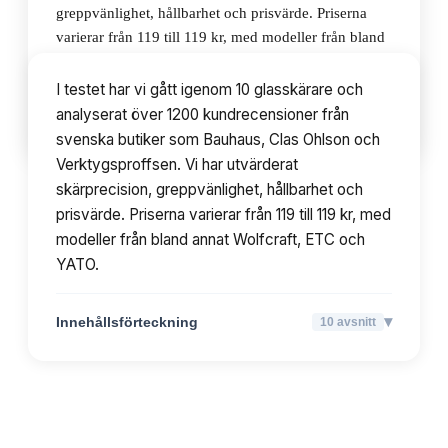
greppvänlighet, hållbarhet och prisvärde. Priserna
varierar från 119 till 119 kr, med modeller från bland
annat Wolfcraft, ETC och YATO.
I testet har vi gått igenom 10 glasskärare och
analyserat över 1200 kundrecensioner från
▾
Innehållsförteckning
10
avsnitt
svenska butiker som Bauhaus, Clas Ohlson och
Verktygsproffsen. Vi har utvärderat
skärprecision, greppvänlighet, hållbarhet och
prisvärde. Priserna varierar från 119 till 119 kr, med
modeller från bland annat Wolfcraft, ETC och
YATO.
▾
Innehållsförteckning
10
avsnitt
TOPPLISTA