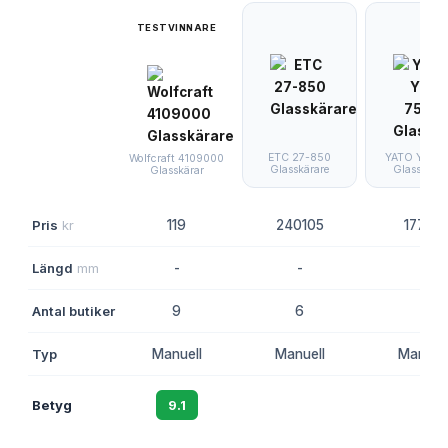
TESTVINNARE
ETC 27-850
YATO YT-75
Wolfcraft 4109000
Glasskärare
Glasskärar
Glasskärar
Pris
kr
119
240105
17742
Längd
mm
-
-
-
Antal butiker
9
6
2
Typ
Manuell
Manuell
Manuell
Betyg
9.1
8.7
8.1