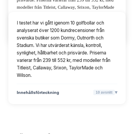
prisvärde. Priserna varierar från 239 till 552 kr, med
modeller från Titleist, Callaway, Srixon, TaylorMade
och Wilson.
I testet har vi gått igenom 10 golfbollar och
analyserat över 1200 kundrecensioner från
▾
Innehållsförteckning
10
avsnitt
svenska butiker som Dormy, Outnorth och
Stadium. Vi har utvärderat känsla, kontroll,
synlighet, hållbarhet och prisvärde. Priserna
varierar från 239 till 552 kr, med modeller från
Titleist, Callaway, Srixon, TaylorMade och
Wilson.
▾
Innehållsförteckning
10
avsnitt
TOPPLISTA