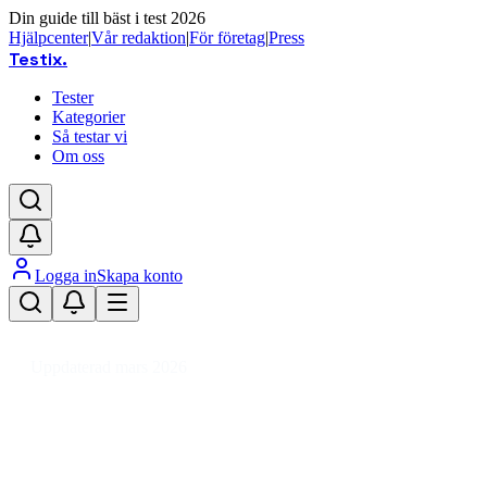
Din guide till bäst i test 2026
Hjälpcenter
|
Vår redaktion
|
För företag
|
Press
Testix
.
Tester
Kategorier
Så testar vi
Om oss
Logga in
Skapa konto
Hem
/
Sport
/
Golf
/
Golfbollar
Uppdaterad mars 2026
Golfbollar bäst i test 2026 –
recension av årets modeller