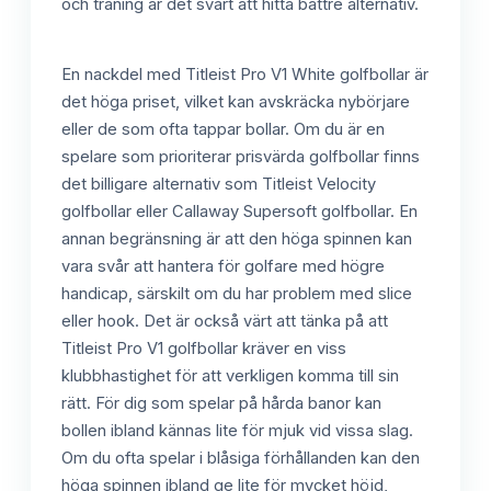
och träning är det svårt att hitta bättre alternativ.
En nackdel med Titleist Pro V1 White golfbollar är
det höga priset, vilket kan avskräcka nybörjare
eller de som ofta tappar bollar. Om du är en
spelare som prioriterar prisvärda golfbollar finns
det billigare alternativ som Titleist Velocity
golfbollar eller Callaway Supersoft golfbollar. En
annan begränsning är att den höga spinnen kan
vara svår att hantera för golfare med högre
handicap, särskilt om du har problem med slice
eller hook. Det är också värt att tänka på att
Titleist Pro V1 golfbollar kräver en viss
klubbhastighet för att verkligen komma till sin
rätt. För dig som spelar på hårda banor kan
bollen ibland kännas lite för mjuk vid vissa slag.
Om du ofta spelar i blåsiga förhållanden kan den
höga spinnen ibland ge lite för mycket höjd,