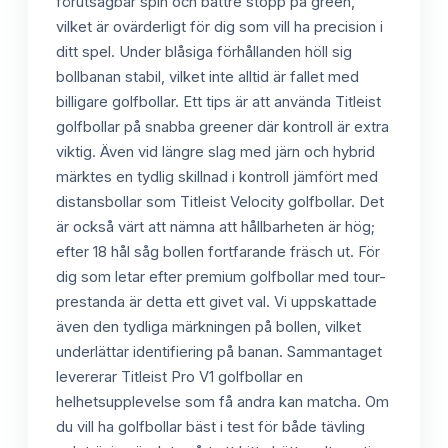
förutsägbar spin och bättre stopp på green,
vilket är ovärderligt för dig som vill ha precision i
ditt spel. Under blåsiga förhållanden höll sig
bollbanan stabil, vilket inte alltid är fallet med
billigare golfbollar. Ett tips är att använda Titleist
golfbollar på snabba greener där kontroll är extra
viktig. Även vid längre slag med järn och hybrid
märktes en tydlig skillnad i kontroll jämfört med
distansbollar som Titleist Velocity golfbollar. Det
är också värt att nämna att hållbarheten är hög;
efter 18 hål såg bollen fortfarande fräsch ut. För
dig som letar efter premium golfbollar med tour-
prestanda är detta ett givet val. Vi uppskattade
även den tydliga märkningen på bollen, vilket
underlättar identifiering på banan. Sammantaget
levererar Titleist Pro V1 golfbollar en
helhetsupplevelse som få andra kan matcha. Om
du vill ha golfbollar bäst i test för både tävling