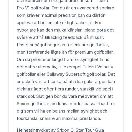
och kontroll som riktiga tourbollar som Titleist
Pro V1 golfbollar. Om du är en avancerad spelare
som kräver maximal precision kan du därför
uppleva att bollen inte riktigt räcker till. För
nybörjare kan den mjuka känslan ibland göra det
svårare att få tillräcklig feedback på missar.
Priset är något högre än för enklare golfbollar,
men fortfarande lägre än för premium golfbollar.
Om du prioriterar längd framför synlighet finns
det bättre alternativ, till exempel Titleist Velocity
golfbollar eller Callaway Supersoft golfbollar. Det
är också värt att tänka på att den gula färgen kan
blekna något efter flera rundor, särskilt vid spel i
stark sol. Slutligen bör du vara medveten om att
Srixon golfbollar av denna modell passar bäst för
dig som vill ha en balans mellan synlighet och
tourkänsla, snarare än maximal prestanda.
Helhetsintrycket av Srixon Q-Star Tour Gula