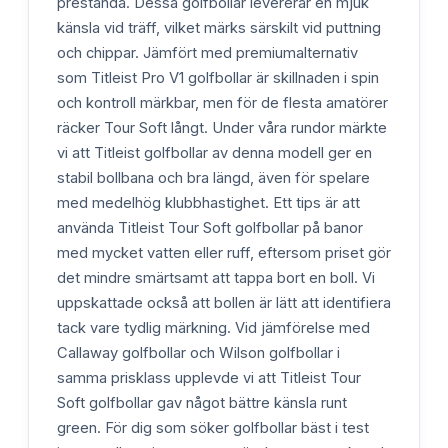
prestanda. Dessa golfbollar levererar en mjuk
känsla vid träff, vilket märks särskilt vid puttning
och chippar. Jämfört med premiumalternativ
som Titleist Pro V1 golfbollar är skillnaden i spin
och kontroll märkbar, men för de flesta amatörer
räcker Tour Soft långt. Under våra rundor märkte
vi att Titleist golfbollar av denna modell ger en
stabil bollbana och bra längd, även för spelare
med medelhög klubbhastighet. Ett tips är att
använda Titleist Tour Soft golfbollar på banor
med mycket vatten eller ruff, eftersom priset gör
det mindre smärtsamt att tappa bort en boll. Vi
uppskattade också att bollen är lätt att identifiera
tack vare tydlig märkning. Vid jämförelse med
Callaway golfbollar och Wilson golfbollar i
samma prisklass upplevde vi att Titleist Tour
Soft golfbollar gav något bättre känsla runt
green. För dig som söker golfbollar bäst i test