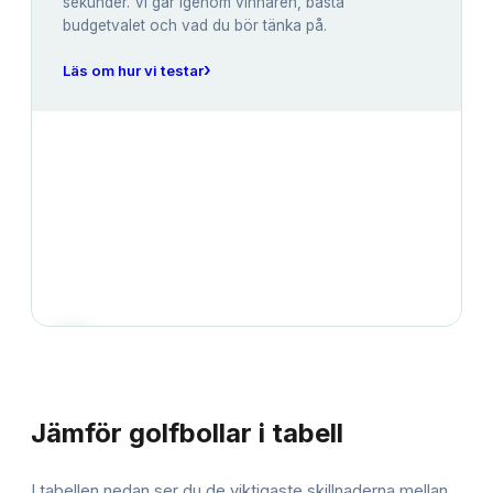
sekunder. Vi går igenom vinnaren, bästa
budgetvalet och vad du bör tänka på.
›
Läs om hur vi testar
JÄMFÖRELSE
Jämför
golfbollar
i tabell
I tabellen nedan ser du de viktigaste skillnaderna mellan