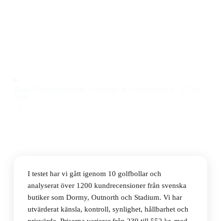
Den bästa golfbollen 2026 är Titleist Pro V1 White
Golf Balls, en tourboll med fin känsla och kontroll till
ett pris på 552 kr.
Observera att vi kan få provision via återförsäljarlänkar. Inga
varumärken betalar för våra omdömen.
Hugo Dahlgren
Fordon, Friluftsliv & Outdoorexpert
·
27 juli
2026
I testet har vi gått igenom 10 golfbollar och
analyserat över 1200 kundrecensioner från svenska
butiker som Dormy, Outnorth och Stadium. Vi har
utvärderat känsla, kontroll, synlighet, hållbarhet och