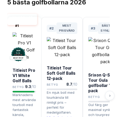
5
bästa
golfbollarna
2026
GOLFBOLLAR
BÄST I TEST
#
1
MEST
BÄST FÖ
#
2
#
3
PRISVÄRD
SYNLIGH
2026
.
Testix
BÄST I TEST
Titleist Tour
Titleist Pro
Soft Golf Balls
Srixon Q-Star
V1 White
12-pack
Tour Gula
Golf Balls
8.7
/10
BETYG
golfbollar 12-
9.3
/10
BETYG
pack
En mjuk boll med
Marknadens
›
8.5
BETYG
tourkänsla till
mest använda
rimligt pris –
tourboll med
Gul färg ger
perfekt för
fantastisk
maximal synlighe
medelgolfaren.
känsla,
och tourprestan