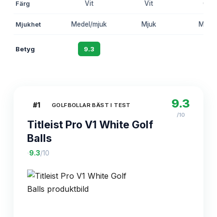
Färg
Vit
Vit
Gul
Mjukhet
Medel/mjuk
Mjuk
Mede
Betyg
9.3
8.7
8.5
9.3
#
1
GOLFBOLLAR BÄST I TEST
/10
Titleist Pro V1 White Golf
Balls
·
9.3
/10