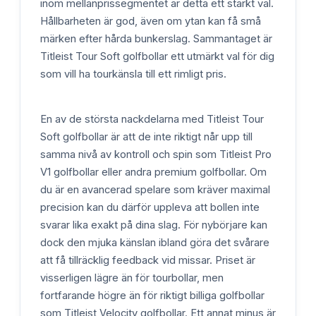
inom mellanprissegmentet är detta ett starkt val.
Hållbarheten är god, även om ytan kan få små
märken efter hårda bunkerslag. Sammantaget är
Titleist Tour Soft golfbollar ett utmärkt val för dig
som vill ha tourkänsla till ett rimligt pris.
En av de största nackdelarna med Titleist Tour
Soft golfbollar är att de inte riktigt når upp till
samma nivå av kontroll och spin som Titleist Pro
V1 golfbollar eller andra premium golfbollar. Om
du är en avancerad spelare som kräver maximal
precision kan du därför uppleva att bollen inte
svarar lika exakt på dina slag. För nybörjare kan
dock den mjuka känslan ibland göra det svårare
att få tillräcklig feedback vid missar. Priset är
visserligen lägre än för tourbollar, men
fortfarande högre än för riktigt billiga golfbollar
som Titleist Velocity golfbollar. Ett annat minus är