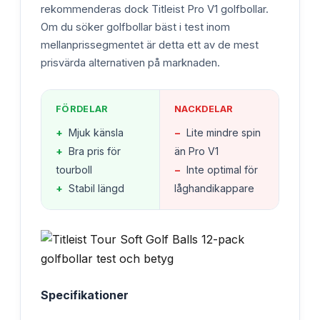
rekommenderas dock Titleist Pro V1 golfbollar.
Om du söker golfbollar bäst i test inom
mellanprissegmentet är detta ett av de mest
prisvärda alternativen på marknaden.
FÖRDELAR
NACKDELAR
+
Mjuk känsla
−
Lite mindre spin
+
Bra pris för
än Pro V1
tourboll
−
Inte optimal för
+
Stabil längd
låghandikappare
Specifikationer