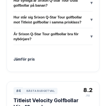
Hur synliga är Srixon Q-Star Tour Gula
▾
golfbollar på banan?
Hur står sig Srixon Q-Star Tour golfbollar
▾
mot Titleist golfbollar i samma prisklass?
Är Srixon Q-Star Tour golfbollar bra för
▾
nybörjare?
Jämför pris
8.2
#
4
BÄSTA BUDGETVAL
/10
Titleist Velocity Golfbollar