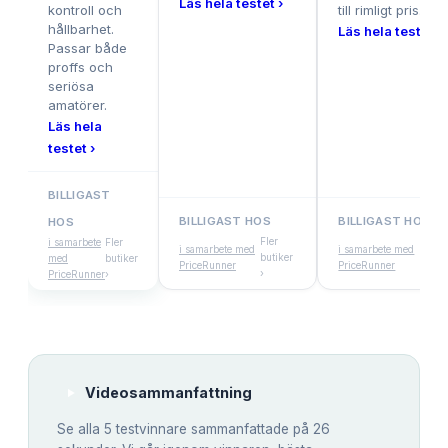
Läs hela testet ›
kontroll och
till rimligt pris.
hållbarhet.
Läs hela testet ›
Passar både
proffs och
seriösa
amatörer.
Läs hela
testet ›
BILLIGAST
BILLIGAST HOS
BILLIGAST HOS
HOS
Fler
Fler
i samarbete
Fler
i samarbete med
i samarbete med
butiker
buti
med
butiker
PriceRunner
PriceRunner
›
›
PriceRunner
›
Videosammanfattning
Se alla
5
testvinnare sammanfattade på 26