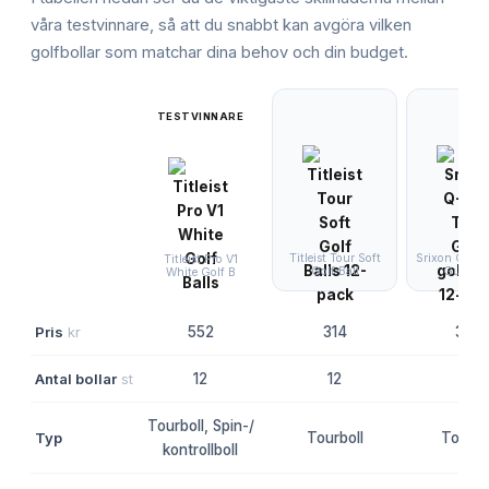
våra testvinnare, så att du snabbt kan avgöra vilken
golfbollar
som matchar dina behov och din budget.
TESTVINNARE
Titleist Tour Soft
Srixon Q-Sta
Titleist Pro V1
Golf Ball
Gula gol
White Golf B
Pris
kr
552
314
380
Antal bollar
st
12
12
12
Tourboll, Spin-/
Typ
Tourboll
Tourbo
kontrollboll