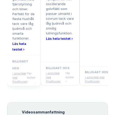
oscillerande
fjärrstyrning
golvfläkt som
och timer.
passar utmärkt i
Perfekt för de
sovrum tack vare
flesta hushåll
låg ljudnivå och
tack vare låg
smidig
ljudnivå och
lutningsfunktion.
smarta
funktioner.
Läs hela testet ›
Läs hela
testet ›
BILLIGAST
BILLIGAST HOS
HOS
BILLIGAST HOS
i samarbete
Fler
i samarbete
Fler
med
butiker
i samarbete med
Fler
med
butiker
PriceRunner
›
PriceRunner
butike
PriceRunner
›
Videosammanfattning