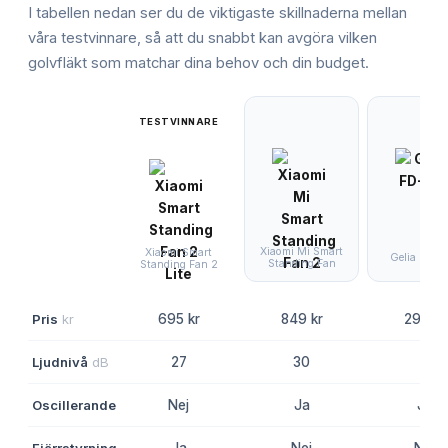
I tabellen nedan ser du de viktigaste skillnaderna mellan
våra testvinnare, så att du snabbt kan avgöra vilken
golvfläkt
som matchar dina behov och din budget.
TESTVINNARE
Xiaomi Mi Smart
Xiaomi Smart
Gelia FD-4
Standing Fan
Standing Fan 2
Pris
kr
695 kr
849 kr
290 kr
Ljudnivå
dB
27
30
-
Oscillerande
Nej
Ja
Ja
Fjärrstyrning
Ja
Nej
Nej