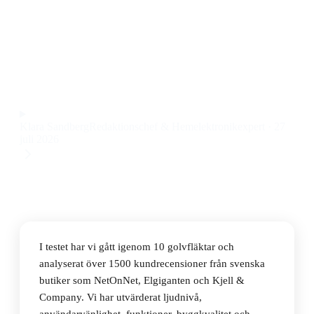
Den bästa golvfläkten 2026 är Xiaomi Smart Standing
Fan 2 Lite, en tyst golvfläkt med fjärrstyrning, timer
och lutbar funktion till ett pris på 695 kr.
Observera att vi kan få provision via återförsäljarlänkar. Inga
varumärken betalar för våra omdömen.
Klara Sandberg
Redaktionschef & Hemelektronikexpert
·
27
juli 2026
I testet har vi gått igenom 10 golvfläktar och
analyserat över 1500 kundrecensioner från svenska
butiker som NetOnNet, Elgiganten och Kjell &
Company. Vi har utvärderat ljudnivå,