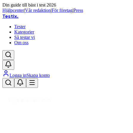
Din guide till bäst i test 2026
Hjälpcenter
|
Vår redaktion
|
För företag
|
Press
Testix
.
Tester
Kategorier
Så testar vi
Om oss
Logga in
Skapa konto
Hem
/
Hemmet
/
Hem
/
Fläktar
/
Golvfläkt
Uppdaterad mars 2026
Golvfläkt bäst i test 2026 – tyst
svalka för hemmet