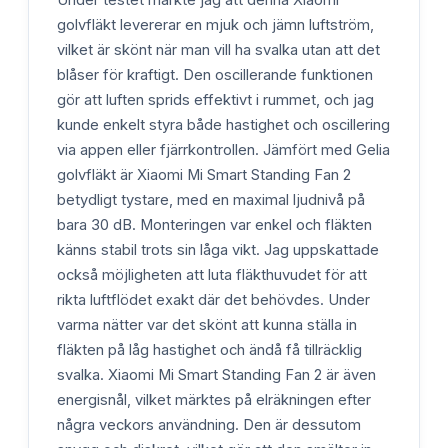
Under testet märkte jag att denna Xiaomi
golvfläkt levererar en mjuk och jämn luftström,
vilket är skönt när man vill ha svalka utan att det
blåser för kraftigt. Den oscillerande funktionen
gör att luften sprids effektivt i rummet, och jag
kunde enkelt styra både hastighet och oscillering
via appen eller fjärrkontrollen. Jämfört med Gelia
golvfläkt är Xiaomi Mi Smart Standing Fan 2
betydligt tystare, med en maximal ljudnivå på
bara 30 dB. Monteringen var enkel och fläkten
känns stabil trots sin låga vikt. Jag uppskattade
också möjligheten att luta fläkthuvudet för att
rikta luftflödet exakt där det behövdes. Under
varma nätter var det skönt att kunna ställa in
fläkten på låg hastighet och ändå få tillräcklig
svalka. Xiaomi Mi Smart Standing Fan 2 är även
energisnål, vilket märktes på elräkningen efter
några veckors användning. Den är dessutom