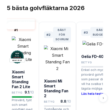
5
bästa
golvfläktarna
2026
GOLVFLÄKT
BÄST I TEST
#
1
BÄST
BÄSTA
#
3
#
2
FÖR
BUDGETVA
SOVRUM
2026
Gelia FD-40A
.
Testix
BÄST I TEST
8.3
/
BETYG
Enkel och mycket
Xiaomi
prisvärd golvfläkt
Smart
som passar dig s
Xiaomi Mi
Standing
vill ha svalka till
Smart
Fan 2 Lite
lägsta möjliga pris.
Standing Fan
9.1
/10
BETYG
Läs hela testet ›
2
›
Prisvärd, tyst
8.8
/10
BETYG
och smart
Tystgående och
golvfläkt med