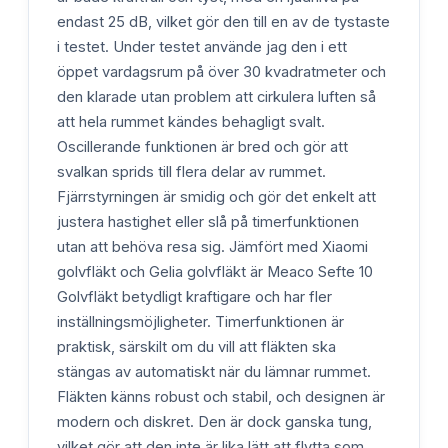
endast 25 dB, vilket gör den till en av de tystaste
i testet. Under testet använde jag den i ett
öppet vardagsrum på över 30 kvadratmeter och
den klarade utan problem att cirkulera luften så
att hela rummet kändes behagligt svalt.
Oscillerande funktionen är bred och gör att
svalkan sprids till flera delar av rummet.
Fjärrstyrningen är smidig och gör det enkelt att
justera hastighet eller slå på timerfunktionen
utan att behöva resa sig. Jämfört med Xiaomi
golvfläkt och Gelia golvfläkt är Meaco Sefte 10
Golvfläkt betydligt kraftigare och har fler
inställningsmöjligheter. Timerfunktionen är
praktisk, särskilt om du vill att fläkten ska
stängas av automatiskt när du lämnar rummet.
Fläkten känns robust och stabil, och designen är
modern och diskret. Den är dock ganska tung,
vilket gör att den inte är lika lätt att flytta som