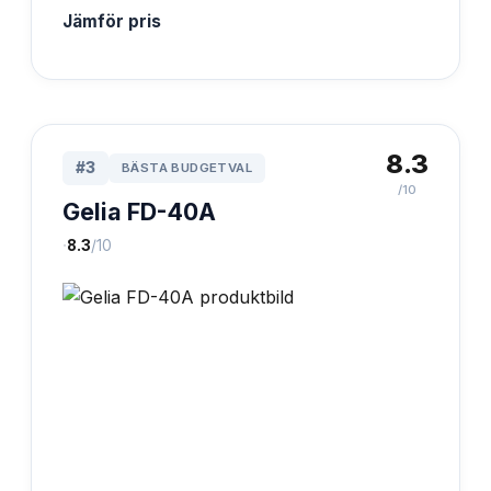
Jämför pris
8.3
#
3
BÄSTA BUDGETVAL
/10
Gelia FD-40A
·
8.3
/10