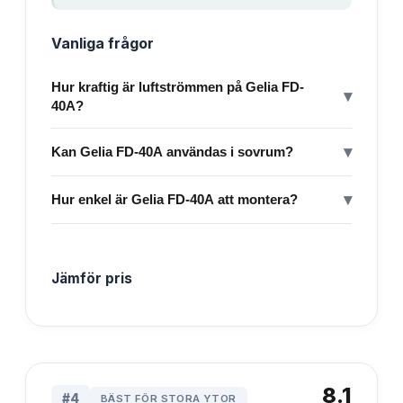
Vanliga frågor
Hur kraftig är luftströmmen på Gelia FD-
▾
40A?
▾
Kan Gelia FD-40A användas i sovrum?
▾
Hur enkel är Gelia FD-40A att montera?
Jämför pris
8.1
#
4
BÄST FÖR STORA YTOR