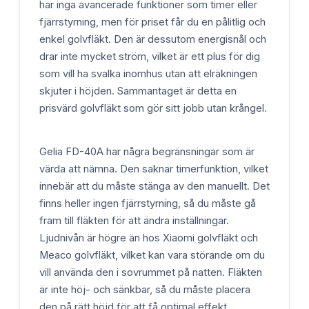
har inga avancerade funktioner som timer eller
fjärrstyrning, men för priset får du en pålitlig och
enkel golvfläkt. Den är dessutom energisnål och
drar inte mycket ström, vilket är ett plus för dig
som vill ha svalka inomhus utan att elräkningen
skjuter i höjden. Sammantaget är detta en
prisvärd golvfläkt som gör sitt jobb utan krångel.
Gelia FD-40A har några begränsningar som är
värda att nämna. Den saknar timerfunktion, vilket
innebär att du måste stänga av den manuellt. Det
finns heller ingen fjärrstyrning, så du måste gå
fram till fläkten för att ändra inställningar.
Ljudnivån är högre än hos Xiaomi golvfläkt och
Meaco golvfläkt, vilket kan vara störande om du
vill använda den i sovrummet på natten. Fläkten
är inte höj- och sänkbar, så du måste placera
den på rätt höjd för att få optimal effekt.