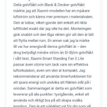
Gelia golvfläkt och Black & Decker golvfläkt
märkte jag att Xiaomi-modellen har en mjukare
luftström och känns mer premium i materialvalen.
Den är lutbar, vilket gjorde det enkelt att rikta
luftflödet exakt där jag ville ha det. Monteringen
gick snabbt och den låga vikten gör att den är lätt
att flytta mellan rum. En annan sak jag la märke
till var hur energisnål denna golvfläkt är – den
drog betydligt mindre ström än El-Björn golvfläkt
i vårt test. Xiaomi Smart Standing Fan 2 Lite
passar även större rum tack vare sin effektiva
luftcirkulation, även om den är kompakt. Jag
rekommenderar att använda timerfunktionen för
att spara energi och undvika att fläkten står på i
onödan. Sammantaget är detta en golvfläkt som
levererar på alla punkter: tystgående, enkel att
använda och riktigt bra på att skapa svalka
inomhus. Den är ett självklart val för dig som vill