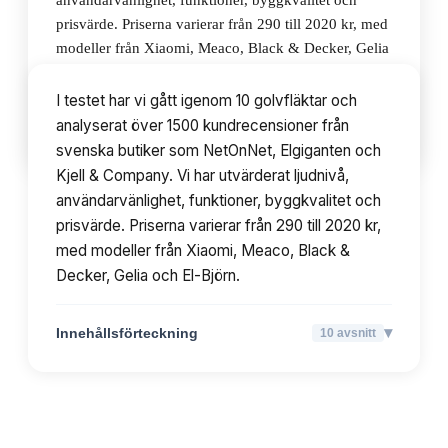
användarvänlighet, funktioner, byggkvalitet och
prisvärde. Priserna varierar från 290 till 2020 kr, med
modeller från Xiaomi, Meaco, Black & Decker, Gelia
och El-Björn.
I testet har vi gått igenom 10 golvfläktar och
analyserat över 1500 kundrecensioner från
▾
Innehållsförteckning
10
avsnitt
svenska butiker som NetOnNet, Elgiganten och
Kjell & Company. Vi har utvärderat ljudnivå,
användarvänlighet, funktioner, byggkvalitet och
prisvärde. Priserna varierar från 290 till 2020 kr,
med modeller från Xiaomi, Meaco, Black &
Decker, Gelia och El-Björn.
▾
Innehållsförteckning
10
avsnitt
TOPPLISTA