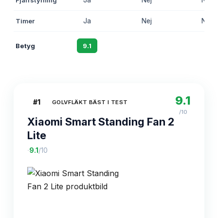
Timer
Ja
Nej
Nej
Betyg
9.1
8.8
8.3
9.1
#
1
GOLVFLÄKT BÄST I TEST
/10
Xiaomi Smart Standing Fan 2
Lite
·
9.1
/10