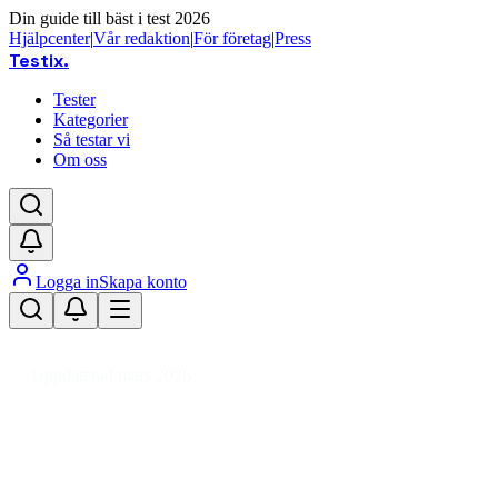
Din guide till bäst i test 2026
Hjälpcenter
|
Vår redaktion
|
För företag
|
Press
Testix
.
Tester
Kategorier
Så testar vi
Om oss
Logga in
Skapa konto
Hem
/
Trädgård
/
Trädgårdsmaskiner
/
Grästrimmers & Röjsågar
Uppdaterad mars 2026
Grästrimmers och röjsågar – bäst
i test 2026 för enkel
trädgårdsskötsel