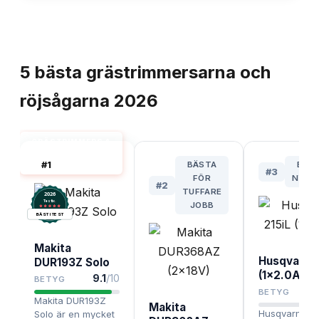
TOPPLISTA
5
bästa
grästrimmersarna och
röjsågarna
2026
GRÄSTRIMMERS &
RÖJSÅGAR BÄST I
#
1
BÄSTA
BÄST
TEST
#
3
FÖR
NYBÖ
#
2
TUFFARE
2026
.
Testix
JOBB
BÄST I TEST
Makita
Husqvarna 
DUR193Z Solo
(1x2.0Ah)
9.1
/10
BETYG
BETYG
Makita DUR193Z
Makita
Husqvarna 21
Solo är en mycket