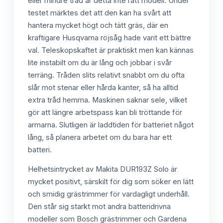
eller mindre träd är detta inte rätt modell. Under
testet märktes det att den kan ha svårt att
hantera mycket högt och tätt gräs, där en
kraftigare Husqvarna röjsåg hade varit ett bättre
val. Teleskopskaftet är praktiskt men kan kännas
lite instabilt om du är lång och jobbar i svår
terräng. Tråden slits relativt snabbt om du ofta
slår mot stenar eller hårda kanter, så ha alltid
extra tråd hemma. Maskinen saknar sele, vilket
gör att längre arbetspass kan bli tröttande för
armarna. Slutligen är laddtiden för batteriet något
lång, så planera arbetet om du bara har ett
batteri.
Helhetsintrycket av Makita DUR193Z Solo är
mycket positivt, särskilt för dig som söker en lätt
och smidig grästrimmer för vardagligt underhåll.
Den står sig starkt mot andra batteridrivna
modeller som Bosch grästrimmer och Gardena