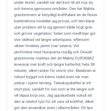
under testet, särskilt när det kom till att röja sly
och trimma igenvuxna områden. Den här Makita
grästrimmern är betydligt kraftfullare än de flesta
batteridrivna modeller jag provat, och den klarar
utan problem att ta sig igenom både högt gräs
och grövre vegetation. Selen som medföljer gör
stor skillnad vid längre arbetspass, eftersom
vikten fördelas jämnt över axlarna. Vid
jämförelse med Husqvarna röjsåg och Dewalt
grästrimmer märktes det att Makita DUR368AZ
levererar mer kraft och längre batteritid, hela 38
minuter, vilket räcker för större ytor. Maskinen är
robust byggd och känns stabil även när man
jobbar i ojämn terräng. Teleskopskaftet är ett
stort plus, särskilt för oss som är lite längre och
vill slippa böja oss. Jag uppskattade också att
den är relativt tyst för att vara så kraftfull, vilket
gör den användbar även i villaområden. Ett tips