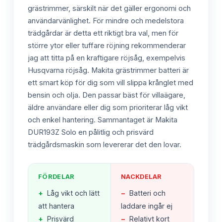
grästrimmer, särskilt när det gäller ergonomi och
användarvänlighet. För mindre och medelstora
trädgårdar är detta ett riktigt bra val, men för
större ytor eller tuffare röjning rekommenderar
jag att titta på en kraftigare röjsåg, exempelvis
Husqvarna röjsåg. Makita grästrimmer batteri är
ett smart köp för dig som vill slippa krånglet med
bensin och olja. Den passar bäst för villaägare,
äldre användare eller dig som prioriterar låg vikt
och enkel hantering. Sammantaget är Makita
DUR193Z Solo en pålitlig och prisvärd
trädgårdsmaskin som levererar det den lovar.
FÖRDELAR
NACKDELAR
+
Låg vikt och lätt
−
Batteri och
att hantera
laddare ingår ej
+
Prisvärd
−
Relativt kort