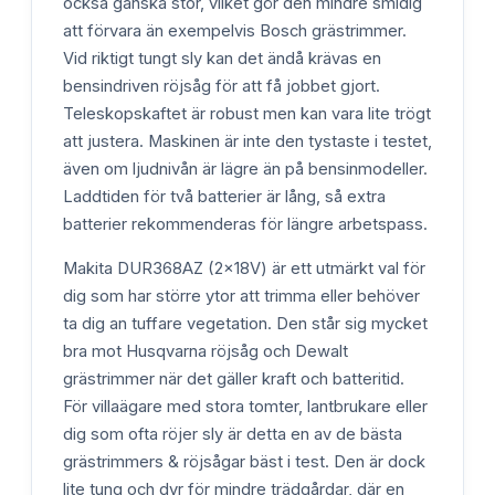
också ganska stor, vilket gör den mindre smidig
att förvara än exempelvis Bosch grästrimmer.
Vid riktigt tungt sly kan det ändå krävas en
bensindriven röjsåg för att få jobbet gjort.
Teleskopskaftet är robust men kan vara lite trögt
att justera. Maskinen är inte den tystaste i testet,
även om ljudnivån är lägre än på bensinmodeller.
Laddtiden för två batterier är lång, så extra
batterier rekommenderas för längre arbetspass.
Makita DUR368AZ (2x18V) är ett utmärkt val för
dig som har större ytor att trimma eller behöver
ta dig an tuffare vegetation. Den står sig mycket
bra mot Husqvarna röjsåg och Dewalt
grästrimmer när det gäller kraft och batteritid.
För villaägare med stora tomter, lantbrukare eller
dig som ofta röjer sly är detta en av de bästa
grästrimmers & röjsågar bäst i test. Den är dock
lite tung och dyr för mindre trädgårdar, där en