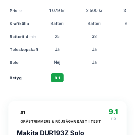
Pris
kr
1 079 kr
3 500 kr
3 190
Kraftkälla
Batteri
Batteri
Batte
Batteritid
min
25
38
-
Teleskopskaft
Ja
Ja
Ja
Sele
Nej
Ja
Nej
Betyg
9.1
8.8
8.5
9.1
#
1
/10
GRÄSTRIMMERS & RÖJSÅGAR BÄST I TEST
Makita DUR193Z Solo