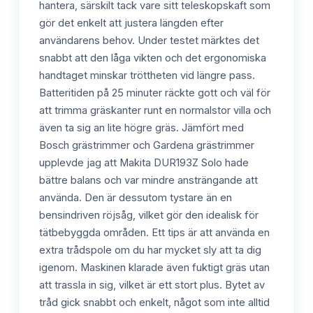
hantera, särskilt tack vare sitt teleskopskaft som
gör det enkelt att justera längden efter
användarens behov. Under testet märktes det
snabbt att den låga vikten och det ergonomiska
handtaget minskar tröttheten vid längre pass.
Batteritiden på 25 minuter räckte gott och väl för
att trimma gräskanter runt en normalstor villa och
även ta sig an lite högre gräs. Jämfört med
Bosch grästrimmer och Gardena grästrimmer
upplevde jag att Makita DUR193Z Solo hade
bättre balans och var mindre ansträngande att
använda. Den är dessutom tystare än en
bensindriven röjsåg, vilket gör den idealisk för
tätbebyggda områden. Ett tips är att använda en
extra trådspole om du har mycket sly att ta dig
igenom. Maskinen klarade även fuktigt gräs utan
att trassla in sig, vilket är ett stort plus. Bytet av
tråd gick snabbt och enkelt, något som inte alltid