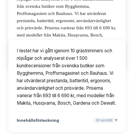
från svenska butiker som Bygghemma,
Proffsmagasinet och Bauhaus. Vi har utvärderat
prestanda, batteritid, ergonomi, användarvänlighet
och prisvärde. Priserna varierar från 693 till 6 690 kr,
med modeller från Makita, Husqvarna, Bosch,
Gardena och Dewalt.
I testet har vi gått igenom 10 grästrimmers och
röjsågar och analyserat över 1 500
▾
Innehållsförteckning
10
avsnitt
kundrecensioner från svenska butiker som
Bygghemma, Proffsmagasinet och Bauhaus. Vi
har utvärderat prestanda, batteritid, ergonomi,
användarvänlighet och prisvärde. Priserna
varierar från 693 till 6 690 kr, med modeller från
Makita, Husqvarna, Bosch, Gardena och Dewalt.
▾
Innehållsförteckning
10
avsnitt