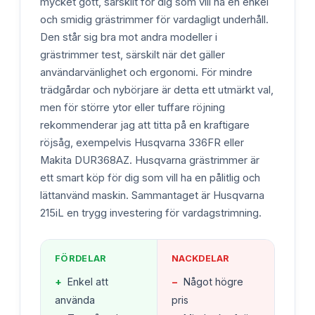
mycket gott, särskilt för dig som vill ha en enkel
och smidig grästrimmer för vardagligt underhåll.
Den står sig bra mot andra modeller i
grästrimmer test, särskilt när det gäller
användarvänlighet och ergonomi. För mindre
trädgårdar och nybörjare är detta ett utmärkt val,
men för större ytor eller tuffare röjning
rekommenderar jag att titta på en kraftigare
röjsåg, exempelvis Husqvarna 336FR eller
Makita DUR368AZ. Husqvarna grästrimmer är
ett smart köp för dig som vill ha en pålitlig och
lättanvänd maskin. Sammantaget är Husqvarna
215iL en trygg investering för vardagstrimning.
FÖRDELAR
NACKDELAR
+
Enkel att
−
Något högre
använda
pris