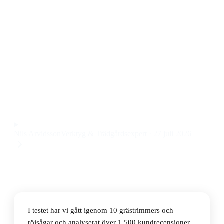
Den bästa grästrimmers & röjsågen 2026 är Makita
DUR193Z Solo, en lätt och smidig batteridriven
grästrimmer med teleskopskaft till ett pris på 1 079 kr.
Den passar både mindre trädgårdar och dig som vill ha
enkel hantering utan krångel med sladdar eller bensin.
Observera att vi kan få provision via återförsäljarlänkar. Inga
varumärken betalar för våra omdömen.
Nils Arvidsson
Verktyg & Trädgårdsexpert
·
27 juli 2026
I testet har vi gått igenom 10 grästrimmers och
röjsågar och analyserat över 1 500 kundrecensioner