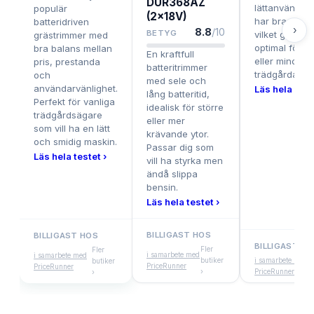
DUR368AZ
lättanvänd, t
populär
(2x18V)
har bra ergo
batteridriven
›
8.8
/10
BETYG
vilket gör de
grästrimmer med
optimal för n
bra balans mellan
En kraftfull
eller mindre
pris, prestanda
batteritrimmer
trädgårdar.
och
med sele och
användarvänlighet.
Läs hela test
lång batteritid,
Perfekt för vanliga
idealisk för större
trädgårdsägare
eller mer
som vill ha en lätt
krävande ytor.
och smidig maskin.
Passar dig som
Läs hela testet ›
vill ha styrka men
ändå slippa
bensin.
Läs hela testet ›
BILLIGAST HOS
BILLIGAST HOS
BILLIGAST HO
Fler
Fler
i samarbete med
i samarbete med
butiker
i samarbete med
butiker
PriceRunner
PriceRunner
›
PriceRunner
›