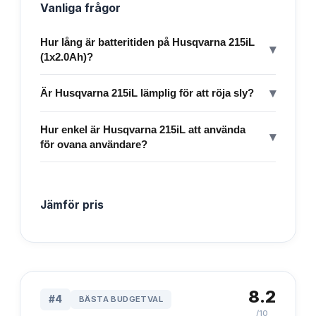
Vanliga frågor
Hur lång är batteritiden på Husqvarna 215iL
▾
(1x2.0Ah)?
▾
Är Husqvarna 215iL lämplig för att röja sly?
Hur enkel är Husqvarna 215iL att använda
▾
för ovana användare?
Jämför pris
8.2
#
4
BÄSTA BUDGETVAL
/10