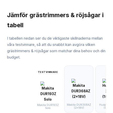
JÄMFÖRELSE
Jämför
grästrimmers & röjsågar
i
tabell
I tabellen nedan ser du de viktigaste skillnaderna mellan
våra testvinnare, så att du snabbt kan avgöra vilken
grästrimmers & röjsågar
som matchar dina behov och din
budget.
TESTVINNARE
Makita DUR368AZ
Husqvarna
Makita DUR193Z
(2x18V)
(1x2.0
Solo