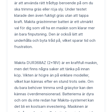
är att använda rätt trådtyp beroende på om du
ska trimma gräs eller röja sly. Under testet
klarade den även fuktigt gräs utan att tappa
kraft. Makita grästrimmer batteri är ett utmärkt
val för dig som vill ha en maskin som klarar mer
än bara finputsning. Den är också lätt att
underhålla och byta tråd på, vilket sparar tid och
frustration.
Makita DUR368AZ (2x18V) är en kraftfull maskin,
men det finns några saker att tänka på innan
köp. Vikten är högre än på enklare modeller,
vilket kan kännas efter en stund trots sele. Om
du bara behöver trimma små gräsytor kan den
kännas överdimensionerad. Batterierna är dyra
och om du inte redan har Makita-systemet kan
det bli en kostsam investering. Maskinen är