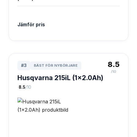
Jämför pris
8.5
#
3
BÄST FÖR NYBÖRJARE
/10
Husqvarna 215iL (1x2.0Ah)
·
8.5
/10