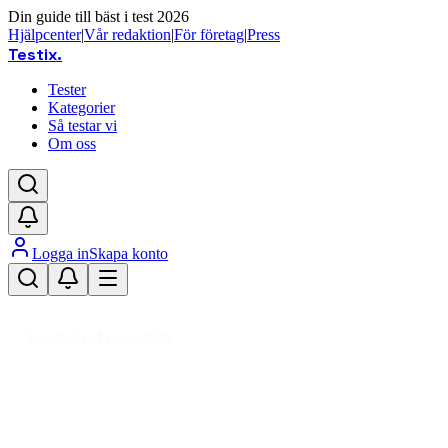
Din guide till bäst i test 2026
Hjälpcenter
|
Vår redaktion
|
För företag
|
Press
Testix
.
Tester
Kategorier
Så testar vi
Om oss
Logga in
Skapa konto
Hem
/
Trädgård
/
Grilltillbehör
/
Rengöringsutrustning
/
Grillborste
Uppdaterad mars 2026
Grillborste bäst i test 2026 – tips
för enkel grillrengöring