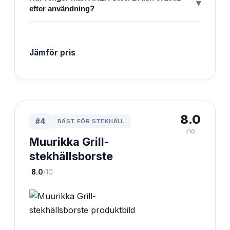
▾
efter användning?
Jämför pris
8.0
#
4
BÄST FÖR STEKHÄLL
/10
Muurikka Grill-
stekhällsborste
·
8.0
/10