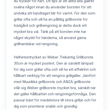
du trycker för hårt. Ett tips är att alltid låta gallret
svalna något innan du använder borsten för att
undvika att handtaget blir för varmt. För den som
grillar ofta och vill ha en pålitlig grillborste för
trädgård och grillrengöring är detta dock ett
mycket bra val. Tänk på att borsten inte har
något skydd för händerna, så använd gärna
grillhandskar vid rengöring.
Helhetsintrycket av Weber Trekantig Grillborste
30cm är mycket positivt. Den är särskilt lämpad
för dig som grillar ofta och vill ha ett effektivt och
hållbart verktyg för att rengöra grillgaller. Jämfört
med Muurikka grillborste och ANZA grillborste
står sig Weber grillborste mycket bra, särskilt när
det gäller hållbarhet och rengöringsförmåga. Den
passar bäst för medelstora till stora grillar och för
dig som prioriterar snabb och grundlig