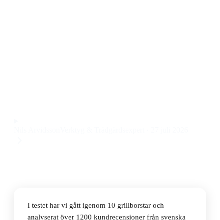
Den bästa grillborsten 2026 är Weber Trekantig
Grillborste 30cm, en robust och smidig grillborste som
gör det enkelt att få bort fastbrända rester från
grillgallret. Priset ligger på 98 kr, vilket gör den till ett
riktigt bra köp för dig som vill ha en pålitlig grillborste
för grillrengöring.
Observera att vi kan få provision via återförsäljarlänkar. Inga
varumärken betalar för våra omdömen.
Nils Arvidsson
Verktyg & Trädgårdsexpert
·
27 juli 2026
I testet har vi gått igenom 10 grillborstar och
analyserat över 1200 kundrecensioner från svenska