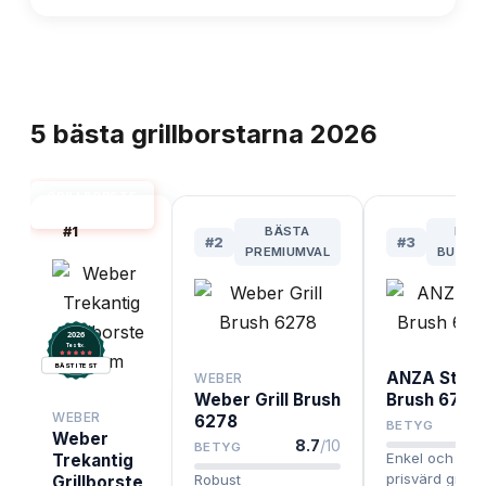
TOPPLISTA
5
bästa
grillborstarna
2026
GRILLBORSTE
BÄST I TEST
#
1
BÄSTA
BÄS
#
2
#
3
PREMIUMVAL
BUDGE
2026
.
Testix
BÄST I TEST
ANZA Steel
WEBER
Weber Grill Brush
Brush 6720
WEBER
6278
BETYG
Weber
8.7
/10
BETYG
Enkel och myc
Trekantig
prisvärd grillb
Robust
Grillborste