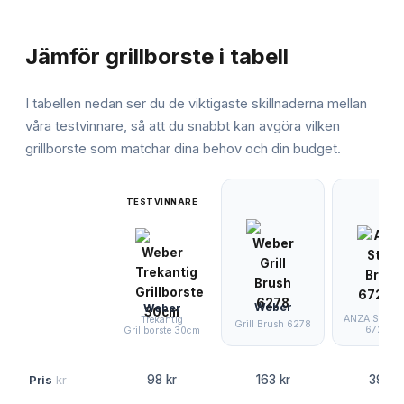
JÄMFÖRELSE
Jämför
grillborste
i tabell
I tabellen nedan ser du de viktigaste skillnaderna mellan
våra testvinnare, så att du snabbt kan avgöra vilken
grillborste
som matchar dina behov och din budget.
TESTVINNARE
Weber
Weber
ANZA Steel B
Trekantig
Grill Brush 6278
672002
Grillborste 30cm
Pris
kr
98 kr
163 kr
39 kr