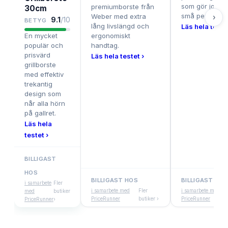
som gör jobbet
premiumborste från
30cm
små pengar.
Weber med extra
›
9.1
/10
BETYG
lång livslängd och
Läs hela testet
En mycket
ergonomiskt
populär och
handtag.
prisvärd
Läs hela testet ›
grillborste
med effektiv
trekantig
design som
når alla hörn
på gallret.
Läs hela
testet ›
BILLIGAST
HOS
BILLIGAST HOS
BILLIGAST HOS
i samarbete
Fler
i samarbete med
Fler
i samarbete med
med
butiker
PriceRunner
butiker ›
PriceRunner
PriceRunner
›