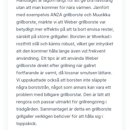
Handtaget är lagom långt för att ge bra hävstång
utan att man kommer för nära värmen. Jämfört
med exempelvis ANZA grillborste och Muurikka
grillborste, märkte vi att Weber grillborste var
betydligt mer effektiv på att ta bort envisa rester,
särskilt på större grillgaller. Borsten är tillverkad i
rostfritt stål och känns robust, vilket ger intrycket
att den kommer hålla länge även vid frekvent
användning. Ett tips är att använda Weber
grillborste direkt efter grillning när gallret
fortfarande är varmt, då lossnar smutsen lättare.
Vi uppskattade också att borsten inte släppte
några borststrån, något som annars kan vara ett
problem med billigare grillborstar. Den är lätt att
rengöra och passar utmärkt för grillrengöring i
trädgården. Sammantaget är detta en grillborste
grillgaller verkligen behöver för att hålla sig i
toppskick.