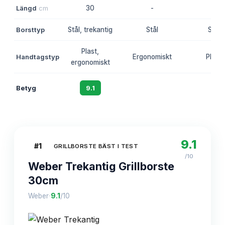
Längd
cm
30
-
-
Borsttyp
Stål, trekantig
Stål
Stål
Plast,
Handtagstyp
Ergonomiskt
Plast
ergonomiskt
Betyg
9.1
8.7
8.3
9.1
#
1
GRILLBORSTE BÄST I TEST
/10
Weber Trekantig Grillborste
30cm
·
Weber
9.1
/10