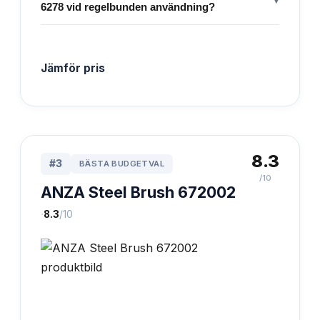
6278 vid regelbunden användning?
Jämför pris
8.3
#
3
BÄSTA BUDGETVAL
/10
ANZA Steel Brush 672002
·
8.3
/10