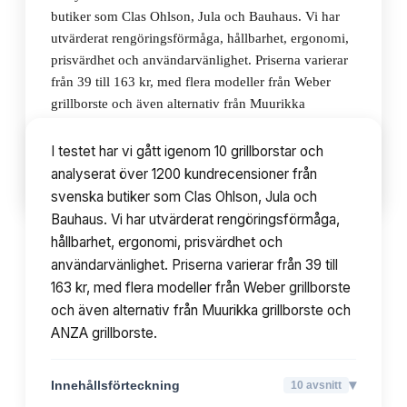
butiker som Clas Ohlson, Jula och Bauhaus. Vi har
utvärderat rengöringsförmåga, hållbarhet, ergonomi,
prisvärdhet och användarvänlighet. Priserna varierar
från 39 till 163 kr, med flera modeller från Weber
grillborste och även alternativ från Muurikka
grillborste och ANZA grillborste.
I testet har vi gått igenom 10 grillborstar och
analyserat över 1200 kundrecensioner från
▾
Innehållsförteckning
10
avsnitt
svenska butiker som Clas Ohlson, Jula och
Bauhaus. Vi har utvärderat rengöringsförmåga,
hållbarhet, ergonomi, prisvärdhet och
användarvänlighet. Priserna varierar från 39 till
163 kr, med flera modeller från Weber grillborste
och även alternativ från Muurikka grillborste och
ANZA grillborste.
▾
Innehållsförteckning
10
avsnitt