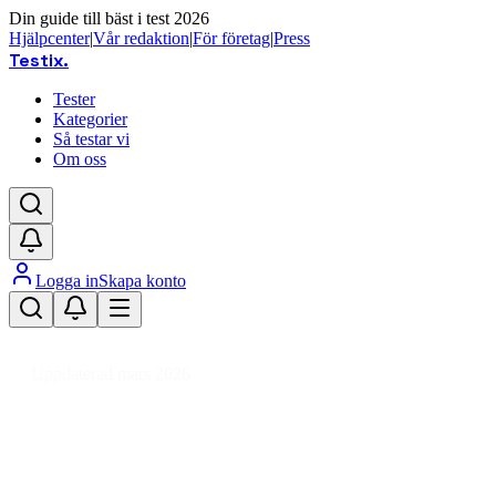
Din guide till bäst i test 2026
Hjälpcenter
|
Vår redaktion
|
För företag
|
Press
Testix
.
Tester
Kategorier
Så testar vi
Om oss
Logga in
Skapa konto
Hem
/
Hemmet
/
Kontorsutrustning
/
Lamineringsmaskiner
Uppdaterad mars 2026
Lamineringsmaskin bäst i test
2026 – för kontor och hemmet