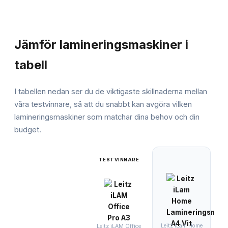
JÄMFÖRELSE
Jämför
lamineringsmaskiner
i
tabell
I tabellen nedan ser du de viktigaste skillnaderna mellan
våra testvinnare, så att du snabbt kan avgöra vilken
lamineringsmaskiner
som matchar dina behov och din
budget.
TESTVINNARE
Leitz iLam Home
Fe
Leitz iLAM Office