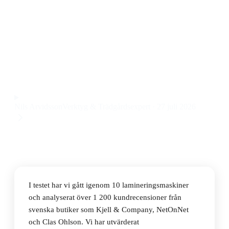
Den bästa lamineringsmaskinen 2026 är Leitz iLAM
Office Pro A3, en robust lamineringsmaskin för kontor
med snabb uppvärmning och pålitlig prestanda till ett
pris på 1 849 kr.
Observera att vi kan få provision via återförsäljarlänkar. Inga
varumärken betalar för våra omdömen.
Nils Arvidsson
Verktyg & Trädgårdsexpert
·
27 juli 2026
I testet har vi gått igenom 10 lamineringsmaskiner
och analyserat över 1 200 kundrecensioner från
svenska butiker som Kjell & Company, NetOnNet
och Clas Ohlson. Vi har utvärderat