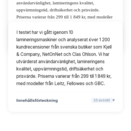
användarvänlighet, lamineringens kvalitet,
uppvärmningstid, driftsäkerhet och prisvärde.
Priserna varierar från 299 till 1 849 kr, med modeller
från Leitz, Fellowes och GBC.
I testet har vi gått igenom 10
lamineringsmaskiner och analyserat över 1 200
▾
Innehållsförteckning
10
avsnitt
kundrecensioner från svenska butiker som Kjell
& Company, NetOnNet och Clas Ohlson. Vi har
utvärderat användarvänlighet, lamineringens
kvalitet, uppvärmningstid, driftsäkerhet och
prisvärde. Priserna varierar från 299 till 1 849 kr,
med modeller från Leitz, Fellowes och GBC.
▾
Innehållsförteckning
10
avsnitt