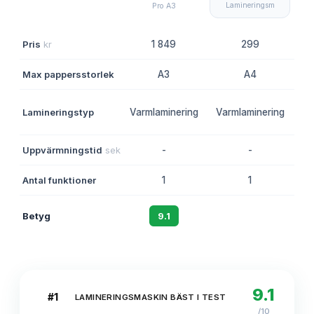
Lamineringsm
Pro A3
Pris
kr
1 849
299
Max pappersstorlek
A3
A4
Va
Lamineringstyp
Varmlaminering
Varmlaminering
K
Uppvärmningstid
sek
-
-
Antal funktioner
1
1
Betyg
9.1
8.6
9.1
#
1
LAMINERINGSMASKIN BÄST I TEST
/10