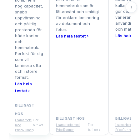
kombinerar
kallaminering
hemmabruk som är
hög kapacitet,
›
gör den utmä
lättanvänt och smidigt
snabb
varierande
för enklare laminering
uppvärmning
användning
av dokument och
och pålitlig
och material
foton.
prestanda för
både kontor
Läs hela tes
Läs hela testet ›
och
hemmabruk.
Perfekt för dig
som vill
laminera ofta
och i större
format.
Läs hela
testet ›
BILLIGAST
HOS
BILLIGAST HOS
BILLIGAST H
i samarbete
Fler
i samarbete med
Fler
i samarbete med
med
butiker
PriceRunner
butiker ›
PriceRunner
PriceRunner
›