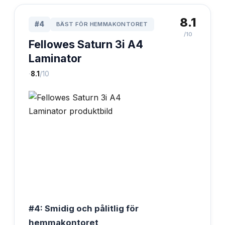
8.1
#
4
BÄST FÖR HEMMAKONTORET
/10
Fellowes Saturn 3i A4
Laminator
·
8.1
/10
#4: Smidig och pålitlig för
hemmakontoret