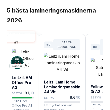
TOPPLISTA
5
bästa
lamineringsmaskinerna
2026
LAMINERINGSMASKIN
BÄST I TEST
#
1
BÄSTA
BÄ
#
2
BUDGETVAL
#
3
FL
B
2026
.
Testix
BÄST I TEST
Leitz iLAM
Leitz iLam Home
Office Pro
Fellowes 
Lamineringsmaskin
A3
3i A3 Lam
A4 Vit
9.1
/10
BETYG
8.6
/10
BETYG
BETYG
Leitz iLAM
Saturn 3i A3
Ett mycket prisvärt
Office Pro A3
både varm-
alternativ för