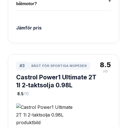
▾
båtmotor?
Jämför pris
8.5
#
3
BÄST FÖR SPORTIGA MOPEDER
/10
Castrol Power1 Ultimate 2T
1l 2-taktsolja 0.98L
·
8.5
/10