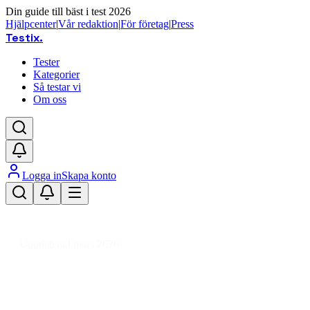
Din guide till bäst i test 2026
Hjälpcenter
|
Vår redaktion
|
För företag
|
Press
Testix
.
Tester
Kategorier
Så testar vi
Om oss
Logga in
Skapa konto
Hem
/
Fordon
/
Bilvård & Fordonstillbehör
/
Motoroljor & Kemikalier
/
2-taktsolja
Uppdaterad mars 2026
2-taktsolja bäst i test 2026 –
prisvärda val för moped & båt