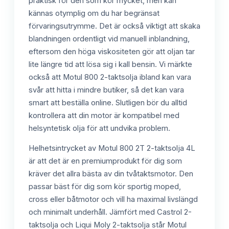
praktisk för den som kör mycket, men kan
kännas otymplig om du har begränsat
förvaringsutrymme. Det är också viktigt att skaka
blandningen ordentligt vid manuell inblandning,
eftersom den höga viskositeten gör att oljan tar
lite längre tid att lösa sig i kall bensin. Vi märkte
också att Motul 800 2-taktsolja ibland kan vara
svår att hitta i mindre butiker, så det kan vara
smart att beställa online. Slutligen bör du alltid
kontrollera att din motor är kompatibel med
helsyntetisk olja för att undvika problem.
Helhetsintrycket av Motul 800 2T 2-taktsolja 4L
är att det är en premiumprodukt för dig som
kräver det allra bästa av din tvåtaktsmotor. Den
passar bäst för dig som kör sportig moped,
cross eller båtmotor och vill ha maximal livslängd
och minimalt underhåll. Jämfört med Castrol 2-
taktsolja och Liqui Moly 2-taktsolja står Motul