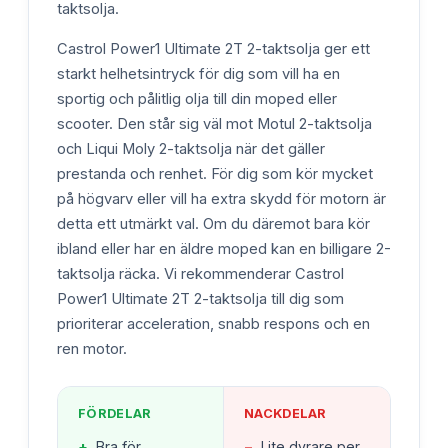
taktsolja.
Castrol Power1 Ultimate 2T 2-taktsolja ger ett
starkt helhetsintryck för dig som vill ha en
sportig och pålitlig olja till din moped eller
scooter. Den står sig väl mot Motul 2-taktsolja
och Liqui Moly 2-taktsolja när det gäller
prestanda och renhet. För dig som kör mycket
på högvarv eller vill ha extra skydd för motorn är
detta ett utmärkt val. Om du däremot bara kör
ibland eller har en äldre moped kan en billigare 2-
taktsolja räcka. Vi rekommenderar Castrol
Power1 Ultimate 2T 2-taktsolja till dig som
prioriterar acceleration, snabb respons och en
ren motor.
FÖRDELAR
NACKDELAR
+
Bra för
−
Lite dyrare per