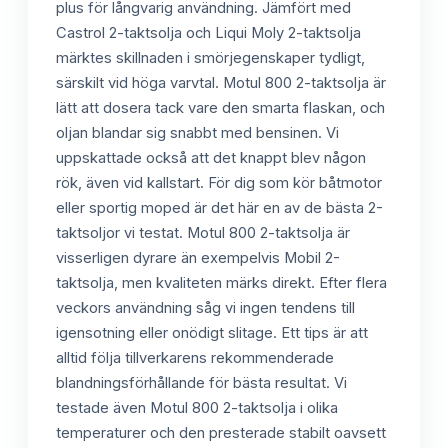
plus för långvarig användning. Jämfört med
Castrol 2-taktsolja och Liqui Moly 2-taktsolja
märktes skillnaden i smörjegenskaper tydligt,
särskilt vid höga varvtal. Motul 800 2-taktsolja är
lätt att dosera tack vare den smarta flaskan, och
oljan blandar sig snabbt med bensinen. Vi
uppskattade också att det knappt blev någon
rök, även vid kallstart. För dig som kör båtmotor
eller sportig moped är det här en av de bästa 2-
taktsoljor vi testat. Motul 800 2-taktsolja är
visserligen dyrare än exempelvis Mobil 2-
taktsolja, men kvaliteten märks direkt. Efter flera
veckors användning såg vi ingen tendens till
igensotning eller onödigt slitage. Ett tips är att
alltid följa tillverkarens rekommenderade
blandningsförhållande för bästa resultat. Vi
testade även Motul 800 2-taktsolja i olika
temperaturer och den presterade stabilt oavsett