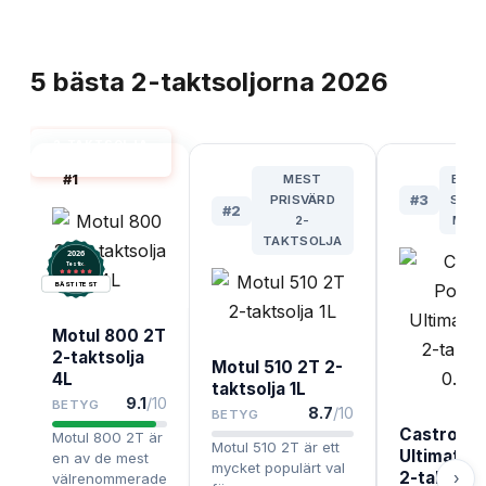
TOPPLISTA
5
bästa
2-taktsoljorna
2026
2-TAKTSOLJA
BÄST I TEST
#
1
MEST
BÄST
PRISVÄRD
#
3
SPOR
#
2
2-
MOP
TAKTSOLJA
2026
.
Testix
BÄST I TEST
Motul 800 2T
2-taktsolja
Motul 510 2T 2-
4L
taktsolja 1L
9.1
/10
BETYG
8.7
/10
BETYG
Castrol P
Motul 800 2T är
Motul 510 2T är ett
Ultimate 2
en av de mest
mycket populärt val
2-taktsolj
›
välrenommerade