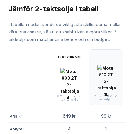
Jämför
2-taktsolja
i tabell
I tabellen nedan ser du de viktigaste skillnaderna mellan
våra testvinnare, så att du snabbt kan avgöra vilken
2-
taktsolja
som matchar dina behov och din budget.
TESTVINNARE
Motul 510 2T 2-
C
Motul 800 2T 2-
taktsolja 1L
taktsolja 4L
Pris
kr
649 kr
99 kr
Volym
L
4
1