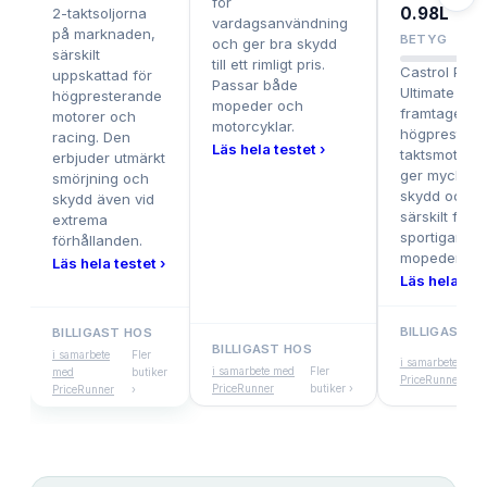
för
0.98L
2-taktsoljorna
vardagsanvändning
på marknaden,
BETYG
och ger bra skydd
särskilt
till ett rimligt pris.
Castrol Pow
uppskattad för
Passar både
Ultimate 2T 
högpresterande
mopeder och
framtagen f
motorer och
motorcyklar.
högprestera
racing. Den
Läs hela testet ›
taktsmotorer
erbjuder utmärkt
ger mycket 
smörjning och
skydd och r
skydd även vid
särskilt för
extrema
sportigare
förhållanden.
mopeder oc
Läs hela testet ›
Läs hela test
BILLIGAST H
BILLIGAST HOS
BILLIGAST HOS
i samarbete
Fler
i samarbete med
i samarbete med
Fler
med
butiker
PriceRunner
PriceRunner
butiker ›
PriceRunner
›