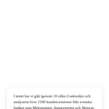
Den bästa 2-taktsoljan 2026 är Motul 800 2T 2-
taktsolja 4L. Den levererar stabil smörjning, låg
rökutveckling och passar både moped och MC till ett
pris på 649 kr.
Observera att vi kan få provision via återförsäljarlänkar. Inga
varumärken betalar för våra omdömen.
Hugo Dahlgren
Fordon, Friluftsliv & Outdoorexpert
·
27 juli
2026
I testet har vi gått igenom 10 olika 2-taktsoljor och
analyserat över 1500 kundrecensioner från svenska
butiker som Mekonomen, Autoexperten och Skruvat.