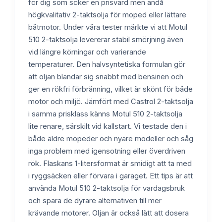
för dig som söker en prisvärd men ändå
högkvalitativ 2-taktsolja för moped eller lättare
båtmotor. Under våra tester märkte vi att Motul
510 2-taktsolja levererar stabil smörjning även
vid längre körningar och varierande
temperaturer. Den halvsyntetiska formulan gör
att oljan blandar sig snabbt med bensinen och
ger en rökfri förbränning, vilket är skönt för både
motor och miljö. Jämfört med Castrol 2-taktsolja
i samma prisklass känns Motul 510 2-taktsolja
lite renare, särskilt vid kallstart. Vi testade den i
både äldre mopeder och nyare modeller och såg
inga problem med igensotning eller överdriven
rök. Flaskans 1-litersformat är smidigt att ta med
i ryggsäcken eller förvara i garaget. Ett tips är att
använda Motul 510 2-taktsolja för vardagsbruk
och spara de dyrare alternativen till mer
krävande motorer. Oljan är också lätt att dosera