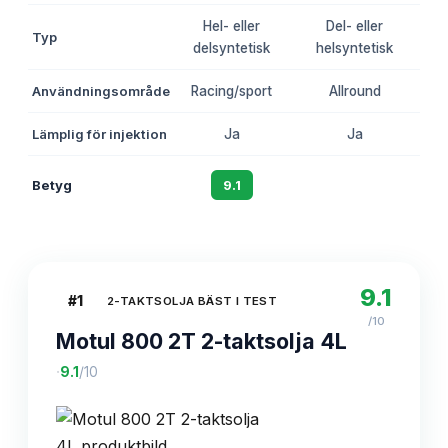
Hel- eller
Del- eller
Typ
delsyntetisk
helsyntetisk
d
Användningsområde
Racing/sport
Allround
S
Lämplig för injektion
Ja
Ja
Betyg
9.1
8.7
9.1
#
1
2-TAKTSOLJA BÄST I TEST
/10
Motul 800 2T 2-taktsolja 4L
·
9.1
/10