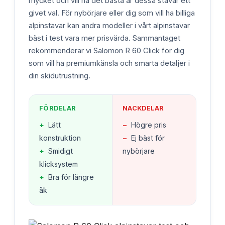
mycket och vill ha det bästa är dessa stavar ett
givet val. För nybörjare eller dig som vill ha billiga
alpinstavar kan andra modeller i vårt alpinstavar
bäst i test vara mer prisvärda. Sammantaget
rekommenderar vi Salomon R 60 Click för dig
som vill ha premiumkänsla och smarta detaljer i
din skidutrustning.
FÖRDELAR
NACKDELAR
+
Lätt
−
Högre pris
konstruktion
−
Ej bäst för
+
Smidigt
nybörjare
klicksystem
+
Bra för längre
åk