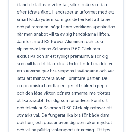
bland de lättaste vi testat, vilket märks redan
efter första åket. Handtaget är utformat med ett
smart klicksystem som gör det enkelt att ta av
och på remmen, något som verkligen uppskattas
när man snabbt vill ta av sig handskarna i liften.
Jämfört med K2 Power Aluminum och Leki
alpinstavar känns Salomon R 60 Click mer
exklusiva och är ett tydligt premiumval för dig
som vill ha det lilla extra. Under testet märkte vi
att stavarna gav bra respons i svängarna och var
lätta att manövrera även i brantare partier. De
ergonomiska handtagen ger ett säkert grepp,
och den låga vikten gör att armarna inte tröttas
ut lika snabbt. För dig som prioriterar komfort
och teknik är Salomon R 60 Click alpinstavar ett
utmärkt val. De fungerar lika bra för både dam
och herr, och passar även dig som åker mycket
och vill ha pålitlig vintersport utrustning. Ett tips