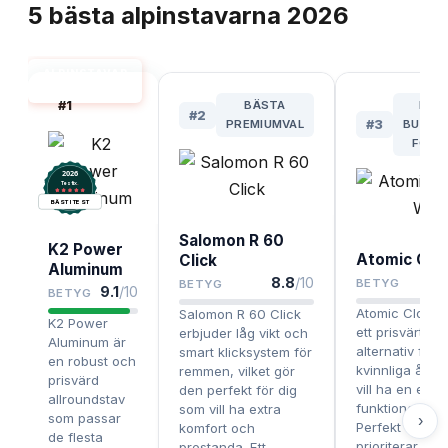
5
bästa
alpinstavarna
2026
ALPINSTAVAR
BÄST I TEST
#
1
BÄSTA
BÄS
#
2
PREMIUMVAL
#
3
BUDGE
FÖR 
2026
.
Testix
BÄST I TEST
Salomon R 60
K2 Power
Atomic Clo
Click
Aluminum
8.8
/10
BETYG
BETYG
9.1
/10
BETYG
Atomic Cloud 
Salomon R 60 Click
K2 Power
ett prisvärt och
erbjuder låg vikt och
Aluminum är
alternativ för
smart klicksystem för
en robust och
kvinnliga åka
remmen, vilket gör
prisvärd
vill ha en enk
den perfekt för dig
allroundstav
funktionell stav
som vill ha extra
som passar
›
Perfekt för di
komfort och
de flesta
prioriterar pri
prestanda. Ett