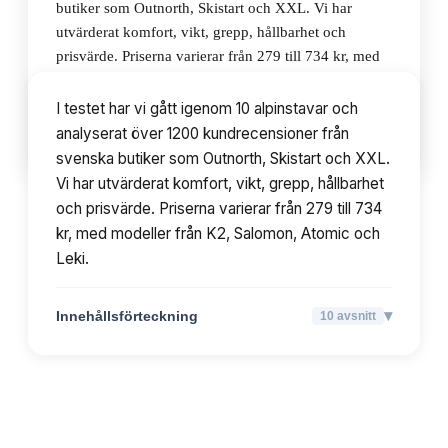
butiker som Outnorth, Skistart och XXL. Vi har
utvärderat komfort, vikt, grepp, hållbarhet och
prisvärde. Priserna varierar från 279 till 734 kr, med
modeller från K2, Salomon, Atomic och Leki.
I testet har vi gått igenom 10 alpinstavar och
analyserat över 1200 kundrecensioner från
▾
Innehållsförteckning
10
avsnitt
svenska butiker som Outnorth, Skistart och XXL.
Vi har utvärderat komfort, vikt, grepp, hållbarhet
och prisvärde. Priserna varierar från 279 till 734
kr, med modeller från K2, Salomon, Atomic och
Leki.
▾
Innehållsförteckning
10
avsnitt
TOPPLISTA