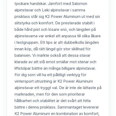
tjockare handskar. Jämfört med Salomon
alpinstavar och Leki alpinstavar i samma
prisklass står sig K2 Power Aluminum ut med sin
slitstyrka och komfort. De presterade stabilt i
både hård pist och lösare snö, och längden på
alpinstavarna var enkel att anpassa till olika åkare
i testgruppen. Ett tips är att dubbelkolla längden
innan köp, då rätt längd gör stor skillnad för
balansen. Vi märkte också att dessa stavar
klarade av att stå emot smällar mot stenar och
liftstolpar bättre än många billigare alpinstavar.
För dig som vill ha ett pålitligt verktyg för
vintersport utrustning är K2 Power Aluminum
alpinstavar ett tryggt val. De är inte de lättaste på
marknaden, men för den som prioriterar
hållbarhet och stabilitet är det svårt att hitta
bättre i denna prisklass. Sammantaget levererar
K2 Power Aluminum en kombination av komfort,