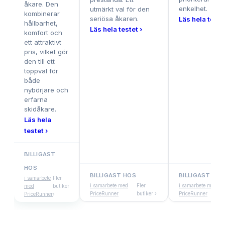
åkare. Den
enkelhet.
utmärkt val för den
kombinerar
seriösa åkaren.
Läs hela testet
hållbarhet,
Läs hela testet ›
komfort och
ett attraktivt
pris, vilket gör
den till ett
toppval för
både
nybörjare och
erfarna
skidåkare.
Läs hela
testet ›
BILLIGAST
HOS
BILLIGAST HOS
BILLIGAST HOS
i samarbete
Fler
i samarbete med
Fler
i samarbete med
med
butiker
PriceRunner
butiker ›
PriceRunner
PriceRunner
›