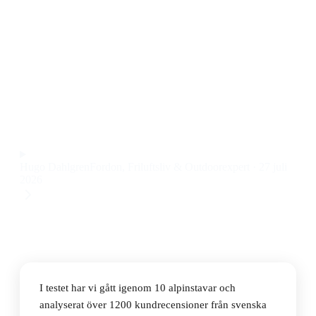
Den bästa alpinstaven 2026 är K2 Power Aluminum, en
robust och välbalanserad stav som passar både
nybörjare och erfarna åkare. Den har bra grepp, låg
vikt och känns stabil även i hög fart. Priset ligger på
399 kr.
Observera att vi kan få provision via återförsäljarlänkar. Inga
varumärken betalar för våra omdömen.
Hugo Dahlgren
Fordon, Friluftsliv & Outdoorexpert
·
27 juli
2026
I testet har vi gått igenom 10 alpinstavar och
analyserat över 1200 kundrecensioner från svenska