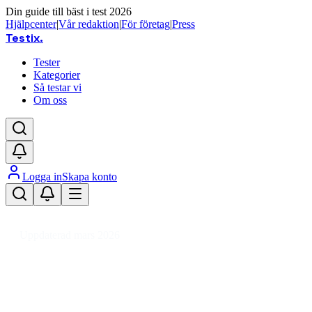
Din guide till bäst i test 2026
Hjälpcenter
|
Vår redaktion
|
För företag
|
Press
Testix
.
Tester
Kategorier
Så testar vi
Om oss
Logga in
Skapa konto
Hem
/
Sport
/
Vintersport
/
Utförsåkning
/
Alpinstavar
Uppdaterad mars 2026
Alpinstavar bäst i test 2026 –
toppval för utförsåkning