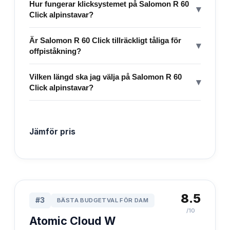
Hur fungerar klicksystemet på Salomon R 60
▾
Click alpinstavar?
Är Salomon R 60 Click tillräckligt tåliga för
▾
offpiståkning?
Vilken längd ska jag välja på Salomon R 60
▾
Click alpinstavar?
Jämför pris
8.5
#
3
BÄSTA BUDGETVAL FÖR DAM
/10
Atomic Cloud W