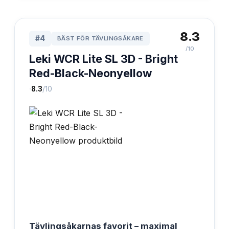
8.3
#
4
BÄST FÖR TÄVLINGSÅKARE
/10
Leki WCR Lite SL 3D - Bright
Red-Black-Neonyellow
·
8.3
/10
Tävlingsåkarnas favorit – maximal