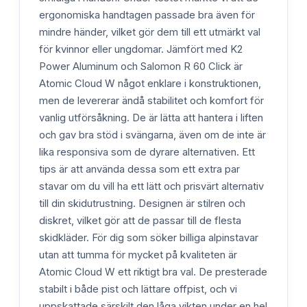
ergonomiska handtagen passade bra även för
mindre händer, vilket gör dem till ett utmärkt val
för kvinnor eller ungdomar. Jämfört med K2
Power Aluminum och Salomon R 60 Click är
Atomic Cloud W något enklare i konstruktionen,
men de levererar ändå stabilitet och komfort för
vanlig utförsåkning. De är lätta att hantera i liften
och gav bra stöd i svängarna, även om de inte är
lika responsiva som de dyrare alternativen. Ett
tips är att använda dessa som ett extra par
stavar om du vill ha ett lätt och prisvärt alternativ
till din skidutrustning. Designen är stilren och
diskret, vilket gör att de passar till de flesta
skidkläder. För dig som söker billiga alpinstavar
utan att tumma för mycket på kvaliteten är
Atomic Cloud W ett riktigt bra val. De presterade
stabilt i både pist och lättare offpist, och vi
uppskattade särskilt den låga vikten under en hel