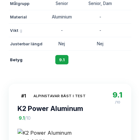
Målgrupp
Senior
Senior, Dam
D
Material
Aluminium
-
-
Vikt
g
-
-
-
Justerbar längd
Nej
Nej
Ne
Betyg
9.1
8.8
8.
9.1
#
1
ALPINSTAVAR BÄST I TEST
/10
K2 Power Aluminum
·
9.1
/10