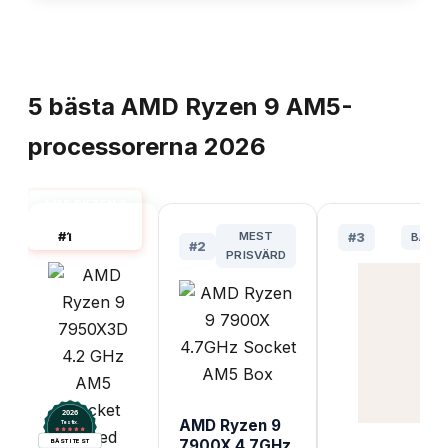
TOPPLISTA
5
bästa
AMD Ryzen 9 AM5-
processorerna
2026
AMD RYZEN 9
AM5 BÄST I
#
1
MEST
TEST
#
3
BÄST
#
2
PRISVÄRD
2026
AMD Ryzen 9
.
Testix
7900X 4.7GHz
BÄST I TEST