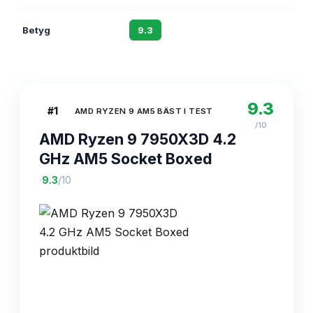
Betyg
9.3
8.8
9.3
#
1
AMD RYZEN 9 AM5 BÄST I TEST
/10
AMD Ryzen 9 7950X3D 4.2
GHz AM5 Socket Boxed
·
9.3
/10