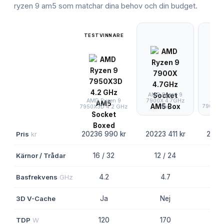
ryzen 9 am5
som matchar dina behov och din budget.
TESTVINNARE
AMD Ryzen 9
AMD 
7900X 4.7GHz
AMD Ryzen 9
7900 3.
Soc
7950X3D 4.2 GHz
Pris
kr
20236 990 kr
20223 411 kr
20233
Kärnor / Trådar
16 / 32
12 / 24
12
Basfrekvens
GHz
4.2
4.7
3D V-Cache
Ja
Nej
TDP
W
120
170