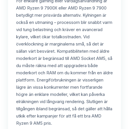
För enklare gaming eller vardagsanvändning är
AMD Ryzen 9 7900X eller AMD Ryzen 9 7900
betydligt mer prisvärda alternativ. Kylningen är
också en utmaning – processorn blir snabbt varm
vid tung belastning och kräver en avancerad
kylare, vilket ökar totalkostnaden. Vid
överklockning är marginalerna små, så det är
sällan värt besväret. Kompatibiliteten med äldre
moderkort är begränsad till AMD Socket AM5, så
du måste räkna med att uppgradera både
moderkort och RAM om du kommer från en äldre
plattform. Energiförbrukningen är visserligen
lägre än vissa konkurrenter men fortfarande
högre än enklare modeller, vilket kan påverka
elräkningen vid långvarig rendering. Slutligen är
tillgången ibland begränsad, så det gäller att hålla
utkik efter kampanjer för att få ett bra AMD
Ryzen 9 AM5 pris.