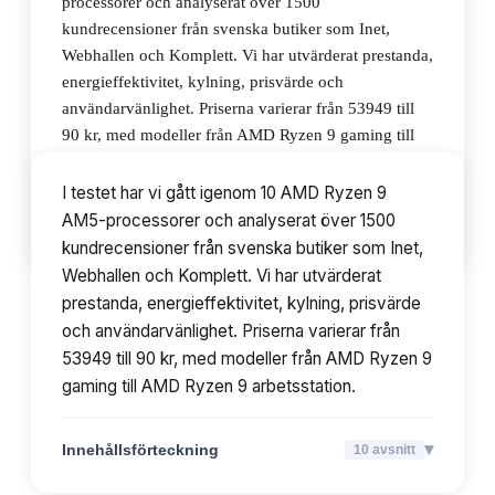
processorer och analyserat över 1500
kundrecensioner från svenska butiker som Inet,
Webhallen och Komplett. Vi har utvärderat prestanda,
energieffektivitet, kylning, prisvärde och
användarvänlighet. Priserna varierar från 53949 till
90 kr, med modeller från AMD Ryzen 9 gaming till
AMD Ryzen 9 arbetsstation.
I testet har vi gått igenom 10 AMD Ryzen 9
AM5-processorer och analyserat över 1500
▾
Innehållsförteckning
10
avsnitt
kundrecensioner från svenska butiker som Inet,
Webhallen och Komplett. Vi har utvärderat
prestanda, energieffektivitet, kylning, prisvärde
och användarvänlighet. Priserna varierar från
53949 till 90 kr, med modeller från AMD Ryzen 9
gaming till AMD Ryzen 9 arbetsstation.
▾
Innehållsförteckning
10
avsnitt