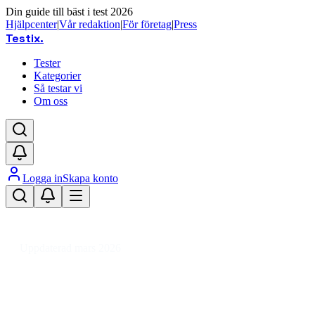
Din guide till bäst i test 2026
Hjälpcenter
|
Vår redaktion
|
För företag
|
Press
Testix
.
Tester
Kategorier
Så testar vi
Om oss
Logga in
Skapa konto
Hem
/
Dator
/
Datorkomponenter
/
Processorer
/
AMD Socket AM5
/
AMD Ryzen 9 AM5
Uppdaterad mars 2026
AMD Ryzen 9 AM5 bäst i test
2026 – prestanda och