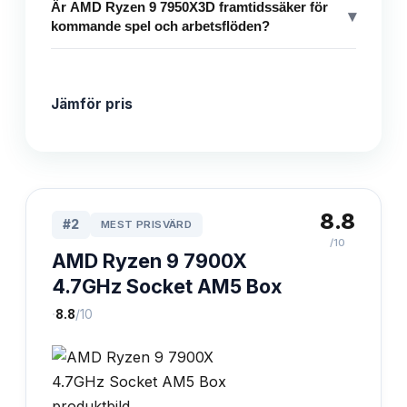
Är AMD Ryzen 9 7950X3D framtidssäker för
▾
kommande spel och arbetsflöden?
Jämför pris
8.8
#
2
MEST PRISVÄRD
/10
AMD Ryzen 9 7900X
4.7GHz Socket AM5 Box
·
8.8
/10