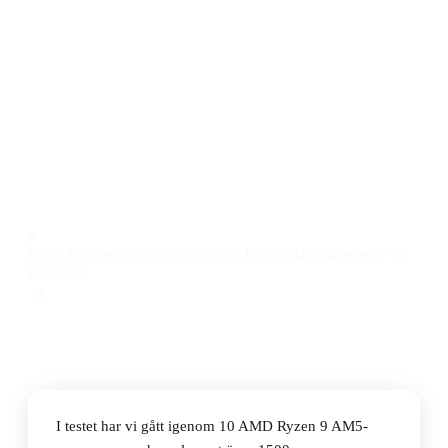
prisjämförelse
Den bästa AMD Ryzen 9 AM5-processorn 2026 är
AMD Ryzen 9 7950X3D, som kombinerar exceptionell
prestanda med låg energiförbrukning och avancerad
cache-teknik till ett pris på 90 kr.
Observera att vi kan få provision via återförsäljarlänkar. Inga
varumärken betalar för våra omdömen.
Klara Sandberg
Redaktionschef & Hemelektronikexpert
·
27
juli 2026
I testet har vi gått igenom 10 AMD Ryzen 9 AM5-