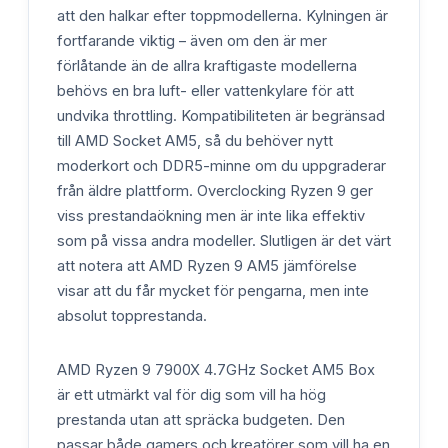
att den halkar efter toppmodellerna. Kylningen är
fortfarande viktig – även om den är mer
förlåtande än de allra kraftigaste modellerna
behövs en bra luft- eller vattenkylare för att
undvika throttling. Kompatibiliteten är begränsad
till AMD Socket AM5, så du behöver nytt
moderkort och DDR5-minne om du uppgraderar
från äldre plattform. Overclocking Ryzen 9 ger
viss prestandaökning men är inte lika effektiv
som på vissa andra modeller. Slutligen är det värt
att notera att AMD Ryzen 9 AM5 jämförelse
visar att du får mycket för pengarna, men inte
absolut topprestanda.
AMD Ryzen 9 7900X 4.7GHz Socket AM5 Box
är ett utmärkt val för dig som vill ha hög
prestanda utan att spräcka budgeten. Den
passar både gamers och kreatörer som vill ha en