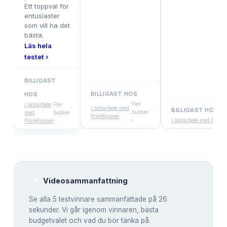
Ett toppval för
entusiaster
som vill ha det
bästa.
Läs hela
testet ›
BILLIGAST
BILLIGAST HOS
HOS
Fler
i samarbete
Fler
i samarbete med
BILLIGAST HOS
butiker
med
butiker
PriceRunner
›
i samarbete med Price
PriceRunner
›
Videosammanfattning
Se alla
5
testvinnare sammanfattade på 26
sekunder. Vi går igenom vinnaren, bästa
budgetvalet och vad du bör tänka på.