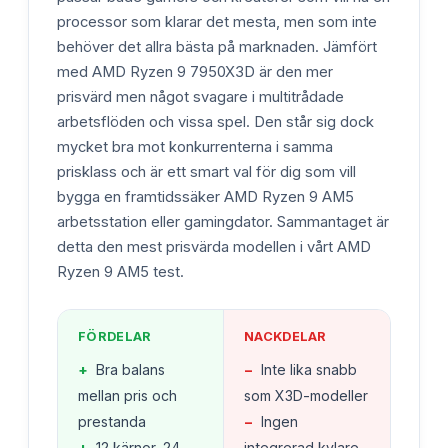
processor som klarar det mesta, men som inte
behöver det allra bästa på marknaden. Jämfört
med AMD Ryzen 9 7950X3D är den mer
prisvärd men något svagare i multitrådade
arbetsflöden och vissa spel. Den står sig dock
mycket bra mot konkurrenterna i samma
prisklass och är ett smart val för dig som vill
bygga en framtidssäker AMD Ryzen 9 AM5
arbetsstation eller gamingdator. Sammantaget är
detta den mest prisvärda modellen i vårt AMD
Ryzen 9 AM5 test.
FÖRDELAR
NACKDELAR
+
Bra balans
−
Inte lika snabb
mellan pris och
som X3D-modeller
prestanda
−
Ingen
+
12 kärnor, 24
integrerad kylare