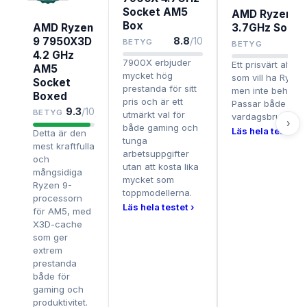
Socket AM5
AMD Ryzen 9
Box
AMD Ryzen
3.7GHz Socke
9 7950X3D
8.8
/10
BETYG
BETYG
4.2 GHz
7900X erbjuder
Ett prisvärt altern
AM5
mycket hög
som vill ha Ryze
Socket
prestanda för sitt
men inte behöver
Boxed
pris och är ett
Passar både gam
9.3
/10
BETYG
utmärkt val för
vardagsbruk.
›
både gaming och
Läs hela testet ›
Detta är den
tunga
mest kraftfulla
arbetsuppgifter
och
utan att kosta lika
mångsidiga
mycket som
Ryzen 9-
toppmodellerna.
processorn
Läs hela testet ›
för AM5, med
X3D-cache
som ger
extrem
prestanda
både för
gaming och
produktivitet.