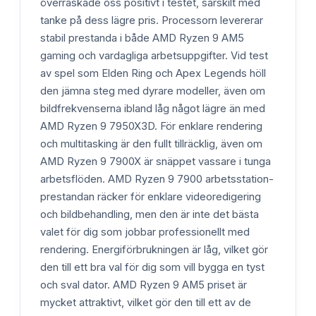
överraskade oss positivt i testet, särskilt med
tanke på dess lägre pris. Processorn levererar
stabil prestanda i både AMD Ryzen 9 AM5
gaming och vardagliga arbetsuppgifter. Vid test
av spel som Elden Ring och Apex Legends höll
den jämna steg med dyrare modeller, även om
bildfrekvenserna ibland låg något lägre än med
AMD Ryzen 9 7950X3D. För enklare rendering
och multitasking är den fullt tillräcklig, även om
AMD Ryzen 9 7900X är snäppet vassare i tunga
arbetsflöden. AMD Ryzen 9 7900 arbetsstation-
prestandan räcker för enklare videoredigering
och bildbehandling, men den är inte det bästa
valet för dig som jobbar professionellt med
rendering. Energiförbrukningen är låg, vilket gör
den till ett bra val för dig som vill bygga en tyst
och sval dator. AMD Ryzen 9 AM5 priset är
mycket attraktivt, vilket gör den till ett av de