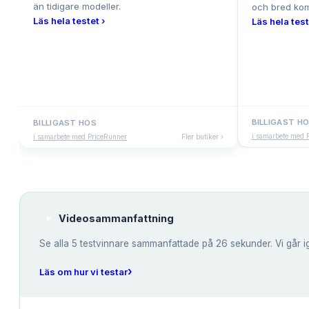
än tidigare modeller.
och bred komp
Läs hela testet ›
Läs hela test
BILLIGAST H
BILLIGAST HOS
i samarbete med 
i samarbete med PriceRunner
Fler butiker ›
Videosammanfattning
Se alla
5
testvinnare sammanfattade på 26 sekunder. Vi går i
›
Läs om hur vi testar