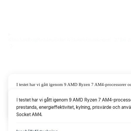
Box, som levererar riktigt stark multitrådad prestanda och ä
tyngre arbetsuppgifter. Priset ligger på 3 kr.
Observera att vi kan få provision via återförsäljarlänkar. Inga varumärken bet
Klara Sandberg
Redaktionschef & Hemelektronikexpert
·
27 juli 2
I testet har vi gått igenom 9 AMD Ryzen 7 AM4-processorer oc
energieffektivitet, kylning, prisvärde och användarvänlighet.
I testet har vi gått igenom 9 AMD Ryzen 7 AM4-processo
prestanda, energieffektivitet, kylning, prisvärde och an
Innehållsförteckning
Socket AM4.