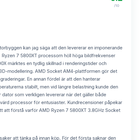
/10
atorbyggen kan jag säga att den levererar en imponerande
AMD Ryzen 7 5800XT processorn höll höga bildfrekvenser
 märktes en tydlig skillnad i renderingstider och
och 3D-modellering. AMD Socket AM4-plattformen gör det
raderingar. En annan fördel är att den hanterar
peraturerna stabilt, men vid längre belastning kunde den
r dator som verkligen levererar när det gäller både
risvärd processor för entusiaster. Kundrecensioner påpekar
 lätt att förstå varför AMD Ryzen 7 5800XT 3.8GHz Socket
ker att tänka på innan köp. För det första saknar den