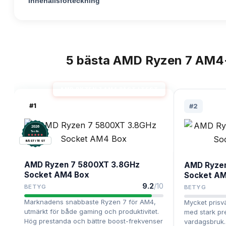
Innehållsförteckning
5
bästa
AMD Ryzen 7 AM4-
TOPPLISTA
AMD RYZEN 7 AM4 BÄST I TEST
#
1
#
2
2026
.
Testix
BÄST I TEST
AMD Ryzen 7 5800XT 3.8GHz
AMD Ryzen
Socket AM4 Box
Socket AM
9.2
/10
BETYG
BETYG
Marknadens snabbaste Ryzen 7 för AM4,
Mycket prisv
utmärkt för både gaming och produktivitet.
med stark pr
Hög prestanda och bättre boost-frekvenser
vardagsbruk.