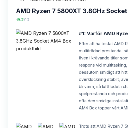
AMD Ryzen 7 5800XT 3.8GHz Socket
·
9.2
/10
#1: Varför AMD Ryze
Efter att ha testat AMD 
multitrådad prestanda, s
även i krävande titlar s
respons vid multitasking
dessutom smidigt att hitt
överklockning stabilt, äv
bli varm, så luftflödet i
spelprestanda och produkt
ofta den smidiga install
AM4 Box toppar vårt AMD
Trots att AMD Ryzen 7 58