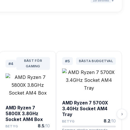
▾
10
avsnitt
BÄST FÖR
#
5
BÄSTA BUDGETVAL
#
4
GAMING
AMD Ryzen 7 5700X
AMD Ryzen 7
3.4GHz Socket AM4
5800X 3.8GHz
›
Tray
Socket AM4 Box
8.2
/10
BETYG
8.5
/10
BETYG