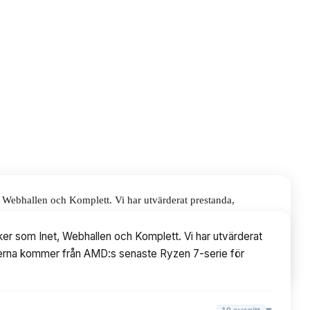
 Webhallen och Komplett. Vi har utvärderat prestanda,
AMD:s senaste Ryzen 7-serie för Socket AM4.
er som Inet, Webhallen och Komplett. Vi har utvärderat
dellerna kommer från AMD:s senaste Ryzen 7-serie för
▾
10
avsnitt