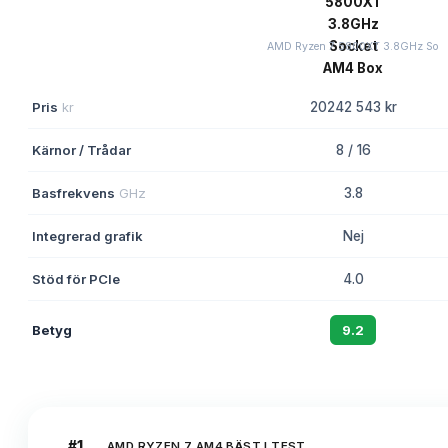
AMD Ryzen 7 5800XT 3.8GHz So
Pris
kr
20242 543 kr
Kärnor / Trådar
8 / 16
Basfrekvens
GHz
3.8
Integrerad grafik
Nej
Stöd för PCIe
4.0
Betyg
9.2
#
1
AMD RYZEN 7 AM4 BÄST I TEST