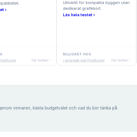
Utmärkt för kompakta byggen utan
atibilitet.
dedikerat grafikkort.
et ›
Läs hela testet ›
OS
BILLIGAST HOS
PriceRunner
Fler butiker ›
i samarbete med PriceRunner
Fler butiker ›
genom vinnaren, bästa budgetvalet och vad du bör tänka på.