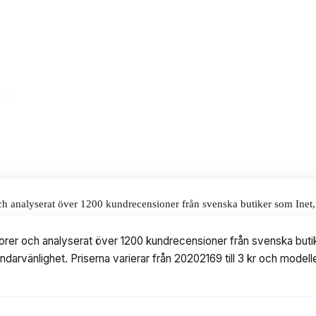
r ett stabilt val för både gaming och
alar för våra omdömen.
026
h analyserat över 1200 kundrecensioner från svenska butiker som Inet,
 Priserna varierar från 20202169 till 3 kr och modellerna kommer från 
rer och analyserat över 1200 kundrecensioner från svenska butik
vändarvänlighet. Priserna varierar från 20202169 till 3 kr och mo