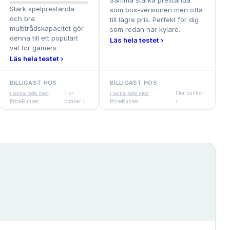
Samma starka prestanda
Stark spelprestanda
som box-versionen men ofta
och bra
till lägre pris. Perfekt för dig
multitrådskapacitet gör
som redan har kylare.
denna till ett populärt
Läs hela testet ›
val för gamers.
Läs hela testet ›
BILLIGAST HOS
BILLIGAST HOS
i samarbete med
Fler
i samarbete med
Fler butiker
PriceRunner
butiker ›
PriceRunner
›