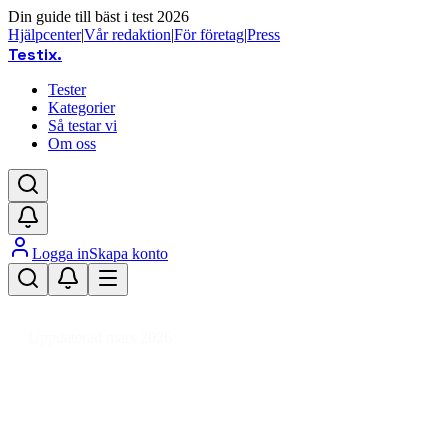
Din guide till bäst i test 2026
Hjälpcenter
|
Vår redaktion
|
För företag
|
Press
Testix
.
Tester
Kategorier
Så testar vi
Om oss
Logga in
Skapa konto
Hem
/
Dator
/
Datorkomponenter
/
Processorer
/
AMD Socket AM4
/
AMD Ryzen
Uppdaterad mars 2026
AMD Ryzen 7 AM4 bäst i test 2026
Den bästa AMD Ryzen 7 AM4-processorn 2026 är AMD R