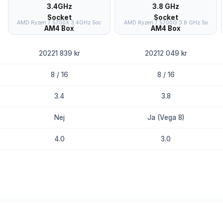
AMD Ryzen 7 5700X 3.4GHz Soc
AMD Ryzen 7 5700G 3.8 GHz So
20221 839 kr
20212 049 kr
8 / 16
8 / 16
3.4
3.8
Nej
Ja (Vega 8)
4.0
3.0
8.9
8.6