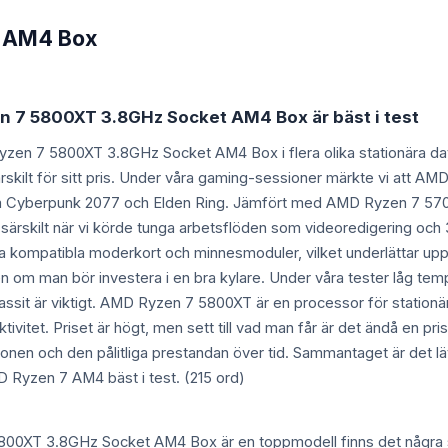
 AM4 Box
n 7 5800XT 3.8GHz Socket AM4 Box är bäst i test
Ryzen 7 5800XT 3.8GHz Socket AM4 Box i flera olika stationära d
ärskilt för sitt pris. Under våra gaming-sessioner märkte vi att 
om Cyberpunk 2077 och Elden Ring. Jämfört med AMD Ryzen 7 5700X
, särskilt när vi körde tunga arbetsflöden som videoredigering 
a kompatibla moderkort och minnesmoduler, vilket underlättar uppg
en om man bör investera i en bra kylare. Under våra tester låg tem
 chassit är viktigt. AMD Ryzen 7 5800XT är en processor för stationä
ivitet. Priset är högt, men sett till vad man får är det ändå en p
ationen och den pålitliga prestandan över tid. Sammantaget är det
 Ryzen 7 AM4 bäst i test. (215 ord)
00XT 3.8GHz Socket AM4 Box är en toppmodell finns det några sa