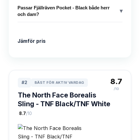
Passar Fjällräven Pocket - Black både herr
▾
och dam?
Jämför pris
8.7
#
2
BÄST FÖR AKTIV VARDAG
/10
The North Face Borealis
Sling - TNF Black/TNF White
·
8.7
/10