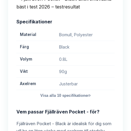
Specifikationer
Material
Bomull, Polyester
Färg
Black
Volym
0.8L
Vikt
90g
Axelrem
Justerbar
›
Visa alla
10
specifikationer
Vem passar
Fjällräven Pocket -
för?
Fjällräven Pocket - Black är idealisk för dig som
vill ha en liten väska med axelrem till stadsliv,