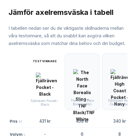
JÄMFÖRELSE
Jämför
axelremsväska
i tabell
I tabellen nedan ser du de viktigaste skillnaderna mellan
våra testvinnare, så att du snabbt kan avgöra vilken
axelremsväska
som matchar dina behov och din budget.
TESTVINNARE
The North Face
Fjällräven High
Fjällräven Pocket -
Borealis Slin
Coast Pocket
Black
Pris
kr
431 kr
459 kr
340 kr
Volym
L
-
6
8