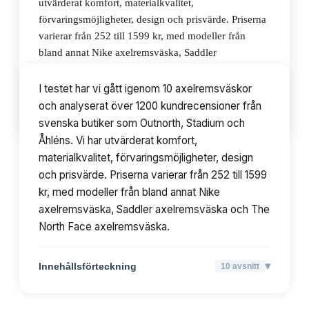
utvärderat komfort, materialkvalitet,
förvaringsmöjligheter, design och prisvärde. Priserna
varierar från 252 till 1599 kr, med modeller från
bland annat Nike axelremsväska, Saddler
axelremsväska och The North Face axelremsväska.
I testet har vi gått igenom 10 axelremsväskor
och analyserat över 1200 kundrecensioner från
▾
Innehållsförteckning
10
avsnitt
svenska butiker som Outnorth, Stadium och
Åhléns. Vi har utvärderat komfort,
materialkvalitet, förvaringsmöjligheter, design
och prisvärde. Priserna varierar från 252 till 1599
kr, med modeller från bland annat Nike
axelremsväska, Saddler axelremsväska och The
North Face axelremsväska.
▾
Innehållsförteckning
10
avsnitt