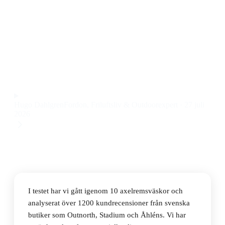
Den bästa axelremsväskan 2026 är Fjällräven Pocket –
Black, en smidig och slitstark Fjällräven
axelremsväska i bomull och polyester till ett pris på
431 kr.
Observera att vi kan få provision via återförsäljarlänkar. Inga
varumärken betalar för våra omdömen.
Hugo Dahlgren
Fordon, Friluftsliv & Outdoorexpert
·
27 juli
2026
I testet har vi gått igenom 10 axelremsväskor och
analyserat över 1200 kundrecensioner från svenska
butiker som Outnorth, Stadium och Åhléns. Vi har