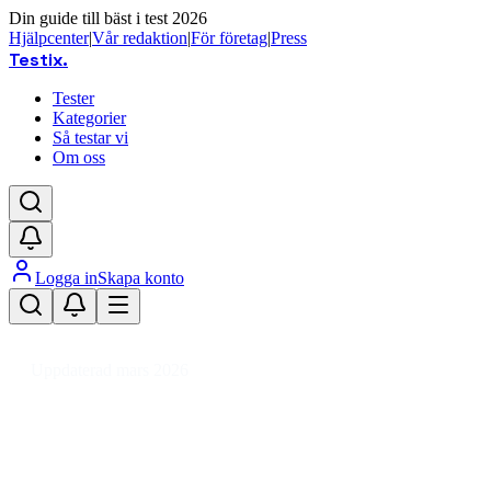
Din guide till bäst i test 2026
Hjälpcenter
|
Vår redaktion
|
För företag
|
Press
Testix
.
Tester
Kategorier
Så testar vi
Om oss
Logga in
Skapa konto
Hem
/
Kläder
/
Accessoarer
/
Väskor
/
Handväska
/
Axelremsväska
Uppdaterad mars 2026
Axelremsväska bäst i test 2026 –
recension & köpguide