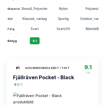
Material
Bomull, Polyester
Nylon
Polyamid
Stil
Klassisk, vardag
Sportig
Outdoor, vardag
Färg
Svart
Svart/Vit
Marinblå
Betyg
9.1
8.7
8.5
9.1
#
1
AXELREMSVÄSKA BÄST I TEST
/10
Fjällräven Pocket - Black
·
9.1
/10