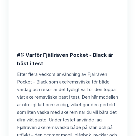
#1: Varför Fjällräven Pocket - Black är
bäst i test
Efter flera veckors användning av Fjällräven
Pocket - Black som axelremsväska för både
vardag och resor är det tydligt varför den toppar
vårt axelremsväska bäst i test. Den här modellen
är otroligt lätt och smidig, vilket gör den perfekt
som liten väska med axelrem när du vill bära det
allra viktigaste. Under testet använde jag
Fjällräven axelremsväska både på stan och på
utflykt – den rymmer mobil, plånbok, nycklar och