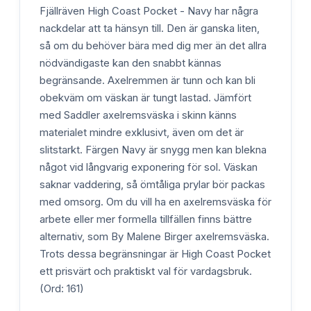
Fjällräven High Coast Pocket - Navy har några
nackdelar att ta hänsyn till. Den är ganska liten,
så om du behöver bära med dig mer än det allra
nödvändigaste kan den snabbt kännas
begränsande. Axelremmen är tunn och kan bli
obekväm om väskan är tungt lastad. Jämfört
med Saddler axelremsväska i skinn känns
materialet mindre exklusivt, även om det är
slitstarkt. Färgen Navy är snygg men kan blekna
något vid långvarig exponering för sol. Väskan
saknar vaddering, så ömtåliga prylar bör packas
med omsorg. Om du vill ha en axelremsväska för
arbete eller mer formella tillfällen finns bättre
alternativ, som By Malene Birger axelremsväska.
Trots dessa begränsningar är High Coast Pocket
ett prisvärt och praktiskt val för vardagsbruk.
(Ord: 161)