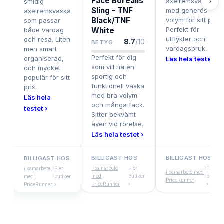
Face Borealis
axelremsväska
›
smidig
Sling - TNF
med generös
axelremsväska
Black/TNF
volym för sitt pris.
som passar
Perfekt för
både vardag
White
utflykter och
och resa. Liten
8.7
/10
BETYG
vardagsbruk.
men smart
Perfekt för dig
organiserad,
Läs hela testet ›
som vill ha en
och mycket
sportig och
populär för sitt
funktionell väska
pris.
med bra volym
Läs hela
och många fack.
testet ›
Sitter bekvämt
även vid rörelse.
Läs hela testet ›
BILLIGAST HOS
BILLIGAST HOS
BILLIGAST HOS
i samarbete
Fler
Fler
i samarbete
Fler
i samarbete med
med
butiker
butiker
med
butiker
PriceRunner
PriceRunner
›
›
PriceRunner
›