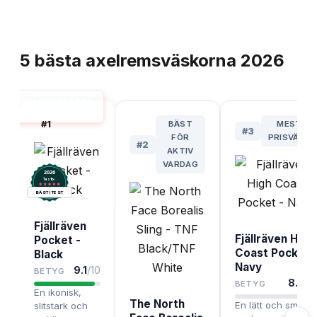
TOPPLISTA
5
bästa
axelremsväskorna
2026
AXELREMSVÄSKA
BÄST I TEST
#
1
BÄST
MEST
#
3
FÖR
PRISVÄRD
#
2
AKTIV
VARDAG
2026
.
Testix
BÄST I TEST
Fjällräven
Fjällräven High
Pocket -
Coast Pocket 
Black
Navy
9.1
/10
BETYG
8.5
/1
BETYG
En ikonisk,
The North
En lätt och smidig
slitstark och