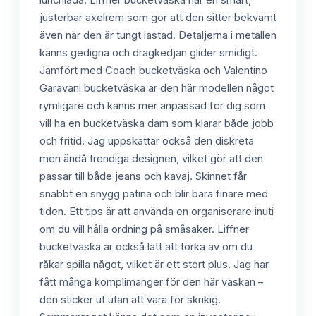
justerbar axelrem som gör att den sitter bekvämt
även när den är tungt lastad. Detaljerna i metallen
känns gedigna och dragkedjan glider smidigt.
Jämfört med Coach bucketväska och Valentino
Garavani bucketväska är den här modellen något
rymligare och känns mer anpassad för dig som
vill ha en bucketväska dam som klarar både jobb
och fritid. Jag uppskattar också den diskreta
men ändå trendiga designen, vilket gör att den
passar till både jeans och kavaj. Skinnet får
snabbt en snygg patina och blir bara finare med
tiden. Ett tips är att använda en organiserare inuti
om du vill hålla ordning på småsaker. Liffner
bucketväska är också lätt att torka av om du
råkar spilla något, vilket är ett stort plus. Jag har
fått många komplimanger för den här väskan –
den sticker ut utan att vara för skrikig.