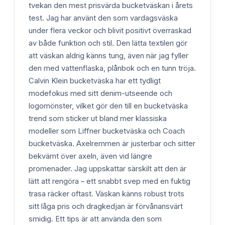
tvekan den mest prisvärda bucketväskan i årets
test. Jag har använt den som vardagsväska
under flera veckor och blivit positivt överraskad
av både funktion och stil. Den lätta textilen gör
att väskan aldrig känns tung, även när jag fyller
den med vattenflaska, plånbok och en tunn tröja.
Calvin Klein bucketväska har ett tydligt
modefokus med sitt denim-utseende och
logomönster, vilket gör den till en bucketväska
trend som sticker ut bland mer klassiska
modeller som Liffner bucketväska och Coach
bucketväska. Axelremmen är justerbar och sitter
bekvämt över axeln, även vid längre
promenader. Jag uppskattar särskilt att den är
lätt att rengöra – ett snabbt svep med en fuktig
trasa räcker oftast. Väskan känns robust trots
sitt låga pris och dragkedjan är förvånansvärt
smidig. Ett tips är att använda den som