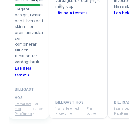
vardagsbruk och yngre
investera i e
målgrupp.
klassiskt va
Elegant
Läs hela testet ›
Läs hela tes
design, rymlig
och tillverkad i
skinn – en
premiumväska
som
kombinerar
stil och
funktion för
vardagsbruk.
Läs hela
testet ›
BILLIGAST
HOS
BILLIGAST HOS
BILLIGAST 
i samarbete
Fler
i samarbete med
Fler
i samarbete med
med
butiker
PriceRunner
butiker ›
PriceRunner
PriceRunner
›