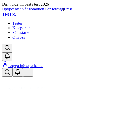
Din guide till bäst i test 2026
Hjälpcenter
|
Vår redaktion
|
För företag
|
Press
Testix
.
Tester
Kategorier
Så testar vi
Om oss
Logga in
Skapa konto
Hem
/
Kläder
/
Accessoarer
/
Väskor
/
Handväska
/
Bucketväska
Uppdaterad mars 2026
Bucketväska bäst i test 2026 –
trendiga och prisvärda val