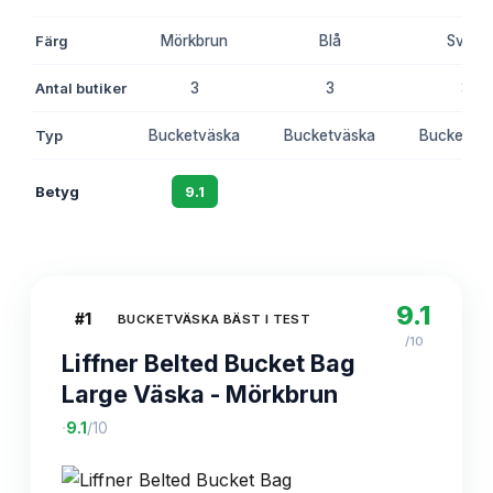
Färg
Mörkbrun
Blå
Svart
Antal butiker
3
3
3
Typ
Bucketväska
Bucketväska
Bucketvä
Betyg
9.1
8.7
8.4
9.1
#
1
BUCKETVÄSKA BÄST I TEST
/10
Liffner Belted Bucket Bag
Large Väska - Mörkbrun
·
9.1
/10