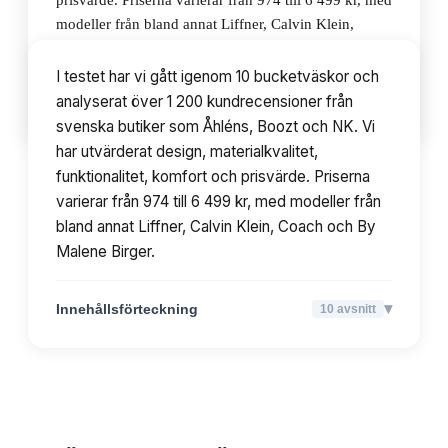
prisvärde. Priserna varierar från 974 till 6 499 kr, med
modeller från bland annat Liffner, Calvin Klein,
Coach och By Malene Birger.
I testet har vi gått igenom 10 bucketväskor och
analyserat över 1 200 kundrecensioner från
▾
Innehållsförteckning
10
avsnitt
svenska butiker som Åhléns, Boozt och NK. Vi
har utvärderat design, materialkvalitet,
funktionalitet, komfort och prisvärde. Priserna
varierar från 974 till 6 499 kr, med modeller från
bland annat Liffner, Calvin Klein, Coach och By
Malene Birger.
▾
Innehållsförteckning
10
avsnitt
TOPPLISTA