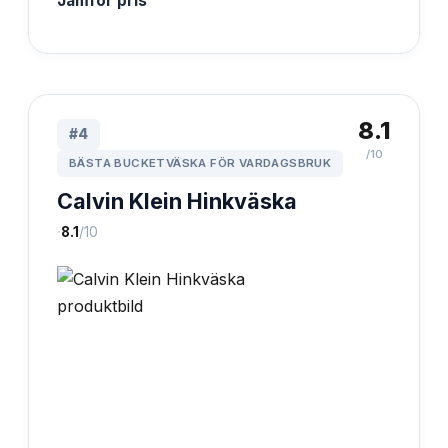
Jämför pris
8.1
#
4
/10
BÄSTA BUCKETVÄSKA FÖR VARDAGSBRUK
Calvin Klein Hinkväska
·
8.1
/10