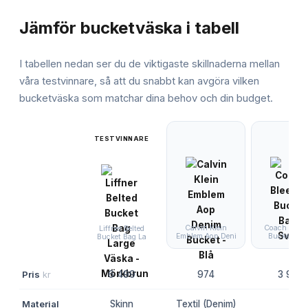
JÄMFÖRELSE
Jämför
bucketväska
i tabell
I tabellen nedan ser du de viktigaste skillnaderna mellan
våra testvinnare, så att du snabbt kan avgöra vilken
bucketväska
som matchar dina behov och din budget.
TESTVINNARE
Calvin Klein
Coach Bleec
Liffner Belted
Emblem Aop Deni
Bucket Bag
Bucket Bag La
Pris
kr
6 499
974
3 979
Material
Skinn
Textil (Denim)
-