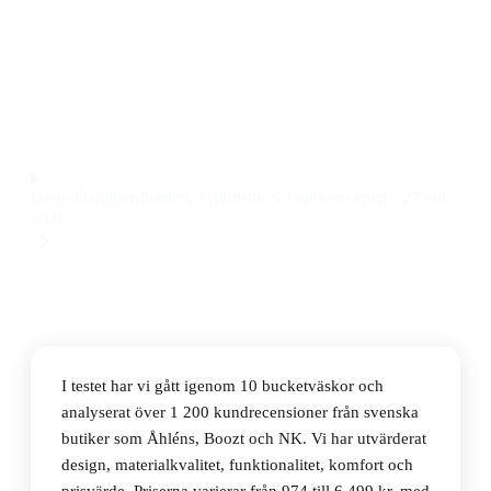
Den bästa bucketväskan 2026 är Liffner Belted Bucket
Bag Large, en stilren och rymlig bucketväska i
mörkbrunt skinn till ett pris på 6 499 kr.
Observera att vi kan få provision via återförsäljarlänkar. Inga
varumärken betalar för våra omdömen.
Hugo Dahlgren
Fordon, Friluftsliv & Outdoorexpert
·
27 juli
2026
I testet har vi gått igenom 10 bucketväskor och
analyserat över 1 200 kundrecensioner från svenska
butiker som Åhléns, Boozt och NK. Vi har utvärderat
design, materialkvalitet, funktionalitet, komfort och