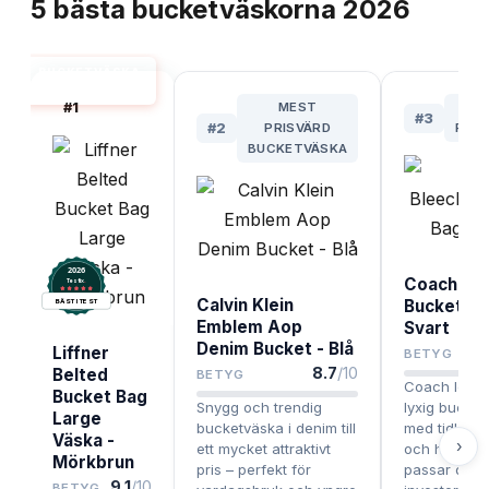
5
bästa
bucketväskorna
2026
BUCKETVÄSKA
BÄST I TEST
#
1
MEST
B
#
3
#
2
PRISVÄRD
PRE
BUCKETVÄSKA
2026
Coach Bl
.
Testix
Calvin Klein
Bucket Ba
BÄST I TEST
Emblem Aop
Svart
Denim Bucket - Blå
Liffner
BETYG
8.7
/10
Belted
BETYG
Coach lever
Bucket Bag
Snygg och trendig
lyxig bucke
Large
bucketväska i denim till
med tidlös d
Väska -
›
ett mycket attraktivt
och hög kval
Mörkbrun
pris – perfekt för
passar dig s
9.1
/10
BETYG