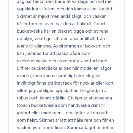
Jag har testat den både till vardags och vid mer
uppklädda tillfällen, och den känns alltid lika rätt.
Skinnet är mjukt men ändå tåligt, och väskan
håller formen även när den är halvfull. Coach
bucketväska har en diskret logga och stilrena
detaljer, vilket gör att den passar till allt från
jeans till klänning. Axelremmen är bekväm och
kan justeras för att passa både som
axelremsväska och crossbody. Jämfört med
Liffner bucketväska är den här modellen något
mindre, men känns samtidigt mer elegant.
Invändigt finns ett litet fack för nycklar eller kort,
vilket jag verkligen uppskattar. Dragkedjan är
robust och känns pålitlig. Ett tips är att använda
Coach bucketväska som handväska dam till
jobbet eller middagen – den lyfter vilken outfit
som helst. Skinnet är lätt att hålla rent och får en
vacker lyster med tiden. Sammantaget är det en