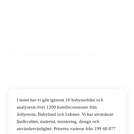
Den bästa babymobilen 2026 är Tiny Love Take Along
Mobile Magical Tales, en multifunktionell babymobil
med musik och mjuka material till ett pris på 199 kr.
Observera att vi kan få provision via återförsäljarlänkar. Inga
varumärken betalar för våra omdömen.
Saga Holmberg
Skönhet & Barnexpert
·
27 juli 2026
I testet har vi gått igenom 10 babymobiler och
analyserat över 1200 kundrecensioner från
Jollyroom, Babyland och Lekmer. Vi har utvärderat
ljudkvalitet, material, montering, design och
användarvänlighet. Priserna varierar från 199 till 877