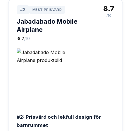
8.7
#
2
MEST PRISVÄRD
/10
Jabadabado Mobile
Airplane
·
8.7
/10
#2: Prisvärd och lekfull design för
barnrummet