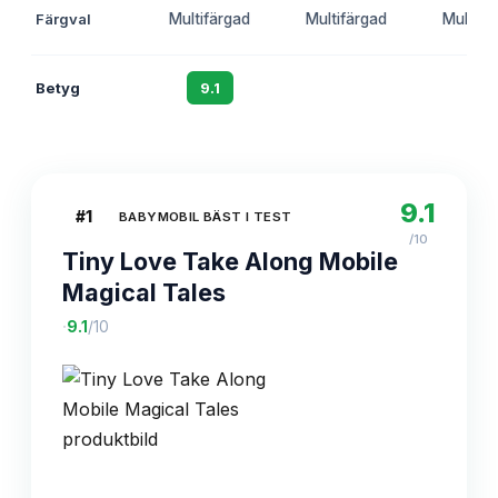
Färgval
Multifärgad
Multifärgad
Multifä
Betyg
9.1
8.7
8.4
9.1
#
1
BABYMOBIL BÄST I TEST
/10
Tiny Love Take Along Mobile
Magical Tales
·
9.1
/10