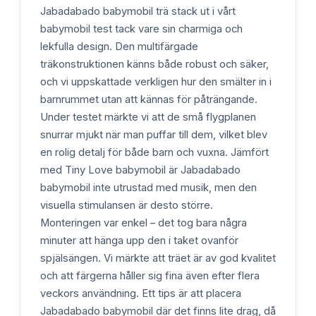
Jabadabado babymobil trä stack ut i vårt
babymobil test tack vare sin charmiga och
lekfulla design. Den multifärgade
träkonstruktionen känns både robust och säker,
och vi uppskattade verkligen hur den smälter in i
barnrummet utan att kännas för påträngande.
Under testet märkte vi att de små flygplanen
snurrar mjukt när man puffar till dem, vilket blev
en rolig detalj för både barn och vuxna. Jämfört
med Tiny Love babymobil är Jabadabado
babymobil inte utrustad med musik, men den
visuella stimulansen är desto större.
Monteringen var enkel – det tog bara några
minuter att hänga upp den i taket ovanför
spjälsängen. Vi märkte att träet är av god kvalitet
och att färgerna håller sig fina även efter flera
veckors användning. Ett tips är att placera
Jabadabado babymobil där det finns lite drag, då