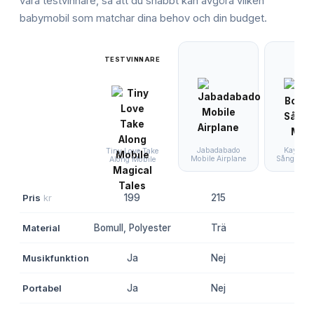
våra testvinnare, så att du snabbt kan avgöra vilken
babymobil
som matchar dina behov och din budget.
TESTVINNARE
Jabadabado
Kay Boj
Tiny Love Take
Mobile Airplane
Sångfågel
Along Mobile
Pris
kr
199
215
877
Material
Bomull, Polyester
Trä
Trä
Musikfunktion
Ja
Nej
Nej
Portabel
Ja
Nej
Nej