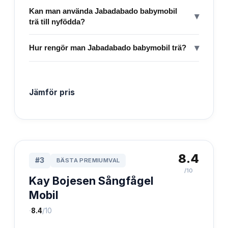
Kan man använda Jabadabado babymobil
▾
trä till nyfödda?
▾
Hur rengör man Jabadabado babymobil trä?
Jämför pris
8.4
#
3
BÄSTA PREMIUMVAL
/10
Kay Bojesen Sångfågel
Mobil
·
8.4
/10