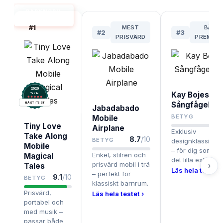
BABYMOBIL
BÄST I TEST
#
1
MEST
BÄST
#
2
#
3
PRISVÄRD
PREMIUM
2026
Kay Bojesen
.
Testix
Sångfågel Mo
BÄST I TEST
Jabadabado
8
BETYG
Mobile
Tiny Love
Airplane
Exklusiv
Take Along
8.7
/10
BETYG
designklassiker i
Mobile
– för dig som vil
Enkel, stilren och
Magical
det lilla extra.
prisvärd mobil i trä
›
Tales
Läs hela testet 
– perfekt för
9.1
/10
BETYG
klassiskt barnrum.
Prisvärd,
Läs hela testet ›
portabel och
med musik –
passar både