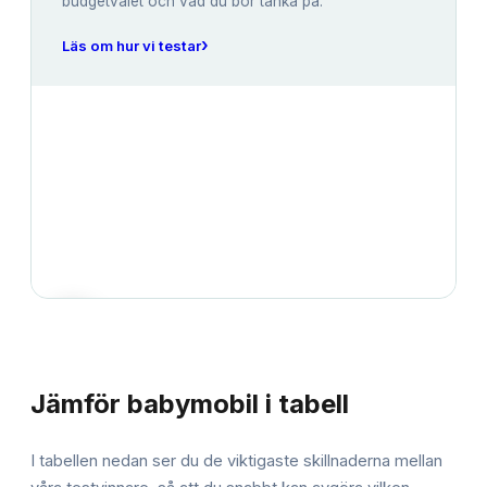
budgetvalet och vad du bör tänka på.
›
Läs om hur vi testar
JÄMFÖRELSE
Jämför
babymobil
i tabell
I tabellen nedan ser du de viktigaste skillnaderna mellan