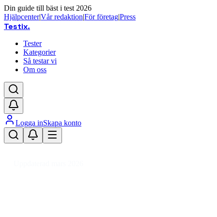
Din guide till bäst i test 2026
Hjälpcenter
|
Vår redaktion
|
För företag
|
Press
Testix
.
Tester
Kategorier
Så testar vi
Om oss
Logga in
Skapa konto
Hem
/
Barn
/
Barn- & Babytillbehör
/
Babynests & Filtar
/
Babymobil
Uppdaterad mars 2026
Babymobil bäst i test 2026 – trygg
och rolig för barnet