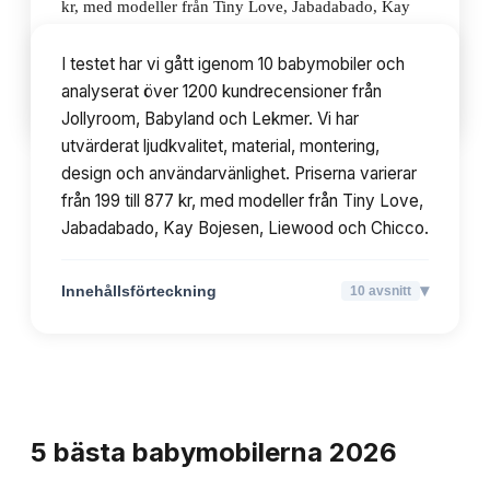
kr, med modeller från Tiny Love, Jabadabado, Kay
Bojesen, Liewood och Chicco.
I testet har vi gått igenom 10 babymobiler och
analyserat över 1200 kundrecensioner från
▾
Innehållsförteckning
10
avsnitt
Jollyroom, Babyland och Lekmer. Vi har
utvärderat ljudkvalitet, material, montering,
design och användarvänlighet. Priserna varierar
från 199 till 877 kr, med modeller från Tiny Love,
Jabadabado, Kay Bojesen, Liewood och Chicco.
▾
Innehållsförteckning
10
avsnitt
TOPPLISTA
5
bästa
babymobilerna
2026