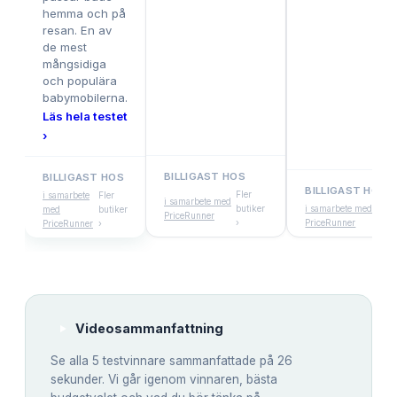
hemma och på
resan. En av
de mest
mångsidiga
och populära
babymobilerna.
Läs hela testet
›
BILLIGAST HOS
BILLIGAST HOS
BILLIGAST HOS
Fler
i samarbete
Fler
i samarbete med
butiker
i samarbete med
Fl
med
butiker
PriceRunner
›
PriceRunner
bu
PriceRunner
›
Videosammanfattning
Se alla
5
testvinnare sammanfattade på 26
sekunder. Vi går igenom vinnaren, bästa